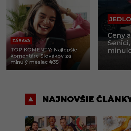
JEDL
CELEB
VZŤA
CELEB
CELEB
CELEB
Ceny a
„Ukáž,
Garanc
Gáborí
Škandá
ZÁBAVA
„Roz**
Senici
Gáborí
menami
obrátk
Gáborí
Gáborí
minulo
za opo
vzťah
multio
manže
TOP KOMENTY: Najlepšie
komentáre Slovákov za
minulý mesiac #35
E
NAJNOVŠIE ČLÁNK
m
e