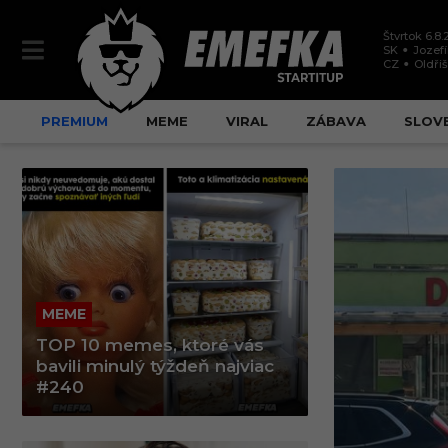
Štvrtok 6.8
SK
Jozef
CZ
Oldři
PREMIUM
MEME
VIRAL
ZÁBAVA
SLOV
MEME
TOP 10 memes, ktoré vás
bavili minulý týždeň najviac
#240