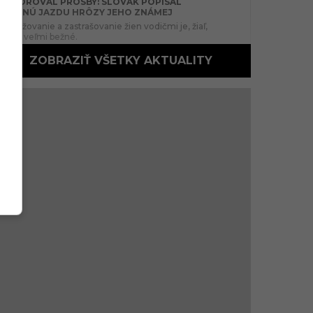
IGNOROVAL PROSBY: SLOVÁK POPÍSAL
NOČNÚ JAZDU HRÔZY JEHO ZNÁMEJ
Obťažovanie a zastrašovanie žien vodičmi je, žiaľ,
stále veľmi bežné.
ZOBRAZIŤ VŠETKY AKTUALITY
IKEA MIERI POD TATRY. V POPRADE OTVORÍ
13:32
NOVÚ POBOČKU, KTORÁ UĽAHČÍ
NAKUPOVANIE TISÍCOM SLOVÁKOV
Švédsky nábytkársky gigant rozširuje svoje
pôsobenie na Slovensku.
PO KAUZE SO SLOVÁKOM ČELÍ CHORVÁTSKO
12:03
ĎALŠEJ HANBE. POLICAJTI SI ÚDAJNE POČAS
SLUŽBY UŽÍVALI NA TOMTO MIESTE
Kompromitujúce zábery dostali mužov zákona do
vážnych problémov.