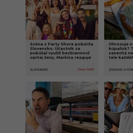
f
k
a
.
s
Scéna z Party Shore pobúrila
Ohrozuje n
Slovensko. Účastník sa
kúpalísk? 
k
pokúšal využiť bezbrannosť
zanechá ne
opitej ženy, Markíza reaguje
tele každé
-
Dnes 14:00
SLOVENSKO
ZDRAVIE A FIT
N
a
j
v
ä
č