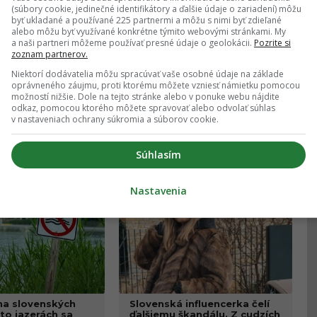
(súbory cookie, jedinečné identifikátory a ďalšie údaje o zariadení) môžu
byť ukladané a používané 225 partnermi a môžu s nimi byť zdieľané
alebo môžu byť využívané konkrétne týmito webovými stránkami. My
a naši partneri môžeme používať presné údaje o geolokácii.
Pozrite si
zoznam partnerov.
 čaká výnimočná
Niektorí dodávatelia môžu spracúvať vaše osobné údaje na základe
Poľský gigant pokračuje v
en deň budeme
masívnej expanzii. Biedronka
oprávneného záujmu, proti ktorému môžete vzniesť námietku pomocou
rovať zatmenie
míľovými krokmi mieri do
možností nižšie. Dole na tejto stránke alebo v ponuke webu nájdite
aximum Perzeíd
ďalšieho slovenského mesta
odkaz, pomocou ktorého môžete spravovať alebo odvolať súhlas
v nastaveniach ochrany súkromia a súborov cookie.
Včera 13:44
Včera 13:21
SLOVENSKO
Súhlasím
Nastavenia
ina slovenských
Slovenská influencerka čelí
to jazerách sa
ďalšiemu škandálu. Z cudzích