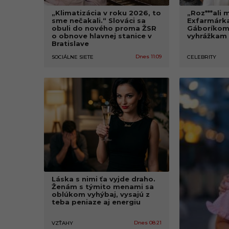
š
„Klimatizácia v roku 2026, to
„Roz***ali 
sme nečakali.“ Slováci sa
Exfarmárka
obuli do nového proma ŽSR
Gáboríkom 
í
o obnove hlavnej stanice v
vyhrážkam
Bratislave
k
Dnes 11:09
SOCIÁLNE SIETE
CELEBRITY
o
m
u
n
i
t
Láska s nimi ťa vyjde draho.
n
Ženám s týmito menami sa
oblúkom vyhýbaj, vysajú z
ý
teba peniaze aj energiu
z
Dnes 08:21
VZŤAHY