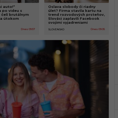
mi auto!“
Oslava slobody či riadny
 po videu s
úlet? Firma stavila kartu na
čelí brutálnym
trend rozvodových prsteňov,
 a útokom
Slováci zaplavili Facebook
svojimi vyjadreniami
Dnes 09:57
Dnes 09:05
SLOVENSKO