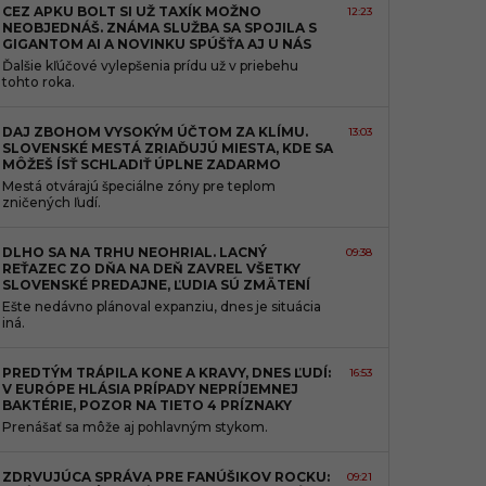
CEZ APKU BOLT SI UŽ TAXÍK MOŽNO
12:23
NEOBJEDNÁŠ. ZNÁMA SLUŽBA SA SPOJILA S
GIGANTOM AI A NOVINKU SPÚŠŤA AJ U NÁS
Ďalšie kľúčové vylepšenia prídu už v priebehu
tohto roka.
DAJ ZBOHOM VYSOKÝM ÚČTOM ZA KLÍMU.
13:03
SLOVENSKÉ MESTÁ ZRIAĎUJÚ MIESTA, KDE SA
MÔŽEŠ ÍSŤ SCHLADIŤ ÚPLNE ZADARMO
Mestá otvárajú špeciálne zóny pre teplom
zničených ľudí.
DLHO SA NA TRHU NEOHRIAL. LACNÝ
09:38
REŤAZEC ZO DŇA NA DEŇ ZAVREL VŠETKY
SLOVENSKÉ PREDAJNE, ĽUDIA SÚ ZMÄTENÍ
Ešte nedávno plánoval expanziu, dnes je situácia
iná.
PREDTÝM TRÁPILA KONE A KRAVY, DNES ĽUDÍ:
16:53
V EURÓPE HLÁSIA PRÍPADY NEPRÍJEMNEJ
BAKTÉRIE, POZOR NA TIETO 4 PRÍZNAKY
Prenášať sa môže aj pohlavným stykom.
ZDRVUJÚCA SPRÁVA PRE FANÚŠIKOV ROCKU:
09:21