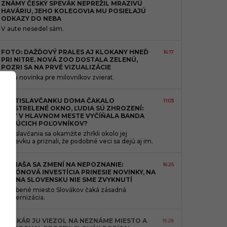
ZNÁMY ČESKÝ SPEVÁK NEPREŽIL MRAZIVÚ
HAVÁRIU, JEHO KOLEGOVIA MU POSIELAJÚ
ODKAZY DO NEBA
V aute nesedel sám.
FOTO: DAŽĎOVÝ PRALES AJ KLOKANY HNEĎ
16:17
PRI NITRE. NOVÁ ZOO DOSTALA ZELENÚ,
POZRI SA NA PRVÉ VIZUALIZÁCIE
Veľká novinka pre milovníkov zvierat.
BRATISLAVČANKU DOMA ČAKALO
11:03
PRESTRELENÉ OKNO, ĽUDIA SÚ ZHROZENÍ:
ŽEBY V HLAVNOM MESTE VYČÍŇALA BANDA
BUDÚCICH POĽOVNÍKOV?
Bratislavčania sa okamžite zhŕkli okolo jej
príspevku a priznali, že podobné veci sa dejú aj im.
DOMAŠA SA ZMENÍ NA NEPOZNANIE:
16:25
MILIÓNOVÁ INVESTÍCIA PRINESIE NOVINKY, NA
AKÉ NA SLOVENSKU NIE SME ZVYKNUTÍ
Obľúbené miesto Slovákov čaká zásadná
modernizácia.
TAXIKÁR JU VIEZOL NA NEZNÁME MIESTO A
15:28