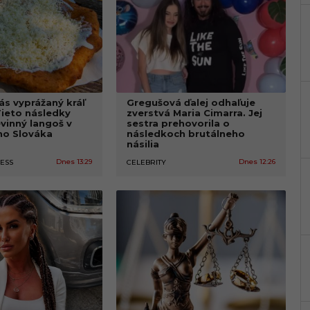
ás vyprážaný kráľ
Gregušová ďalej odhaľuje
Tieto následky
zverstvá Maria Cimarra. Jej
vinný langoš v
sestra prehovorila o
ho Slováka
následkoch brutálneho
násilia
Dnes 13:29
Dnes 12:26
NESS
CELEBRITY