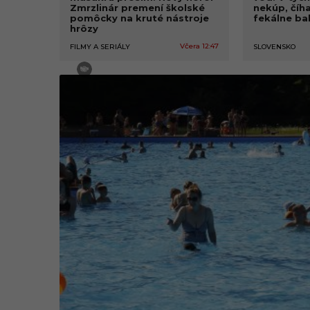
Zmrzlinár premení školské
nekúp, číh
pomôcky na kruté nástroje
fekálne bak
hrôzy
Včera 12:47
FILMY A SERIÁLY
SLOVENSKO