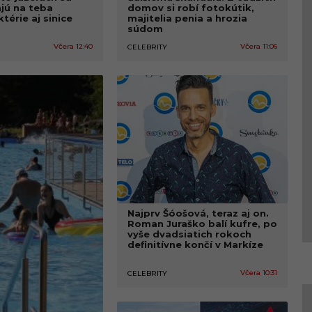
ajú na teba
domov si robí fotokútik,
térie aj sinice
majitelia penia a hrozia
súdom
Včera 12:40
Včera 11:06
CELEBRITY
Najprv Šóošová, teraz aj on.
Roman Juraško balí kufre, po
vyše dvadsiatich rokoch
definitívne končí v Markíze
Včera 10:31
CELEBRITY