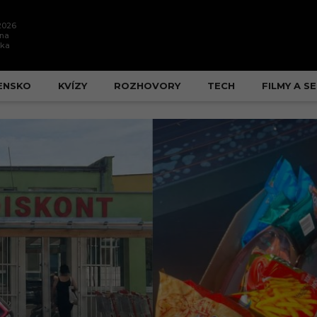
.2026
ína
ška
ENSKO
KVÍZY
ROZHOVORY
TECH
FILMY A SE