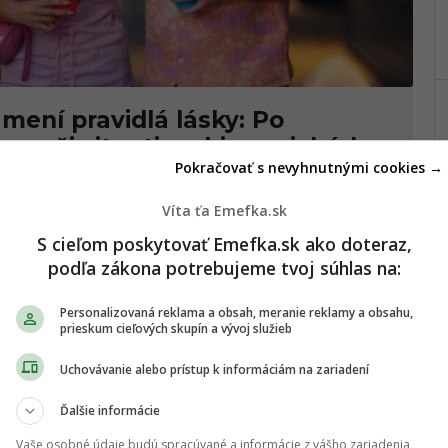
mení pravidlá lásky: Po
ngu či situationshipe prichádza
Pokračovať s nevyhnutnými cookies →
rend. Čo je wildflowering?
Víta ťa Emefka.sk
ďalší trendy výraz opisujúci správanie ľudí vo vzťahoch.
S cieľom poskytovať Emefka.sk ako doteraz,
podľa zákona potrebujeme tvoj súhlas na:
Personalizovaná reklama a obsah, meranie reklamy a obsahu,
Včera 23:16
prieskum cieľových skupín a vývoj služieb
Uchovávanie alebo prístup k informáciám na zariadení
Ďalšie informácie
Vaše osobné údaje budú spracúvané a informácie z vášho zariadenia