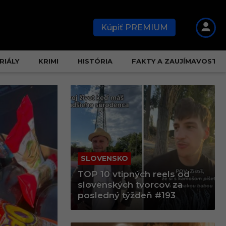
Kúpiť PREMIUM
RIÁLY
KRIMI
HISTÓRIA
FAKTY A ZAUJÍMAVOSTI
SLOVENSKO
TOP 10 vtipných reels od
slovenských tvorcov za
posledný týždeň #193