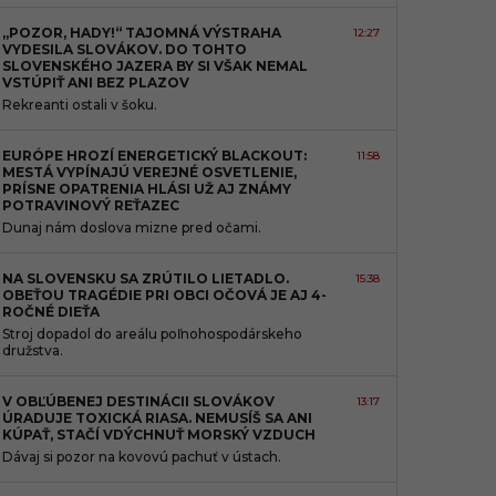
„POZOR, HADY!“ TAJOMNÁ VÝSTRAHA
12:27
VYDESILA SLOVÁKOV. DO TOHTO
SLOVENSKÉHO JAZERA BY SI VŠAK NEMAL
VSTÚPIŤ ANI BEZ PLAZOV
Rekreanti ostali v šoku.
EURÓPE HROZÍ ENERGETICKÝ BLACKOUT:
11:58
MESTÁ VYPÍNAJÚ VEREJNÉ OSVETLENIE,
PRÍSNE OPATRENIA HLÁSI UŽ AJ ZNÁMY
POTRAVINOVÝ REŤAZEC
Dunaj nám doslova mizne pred očami.
NA SLOVENSKU SA ZRÚTILO LIETADLO.
15:38
OBEŤOU TRAGÉDIE PRI OBCI OČOVÁ JE AJ 4-
ROČNÉ DIEŤA
Stroj dopadol do areálu poľnohospodárskeho
družstva.
V OBĽÚBENEJ DESTINÁCII SLOVÁKOV
13:17
ÚRADUJE TOXICKÁ RIASA. NEMUSÍŠ SA ANI
KÚPAŤ, STAČÍ VDÝCHNUŤ MORSKÝ VZDUCH
Dávaj si pozor na kovovú pachuť v ústach.