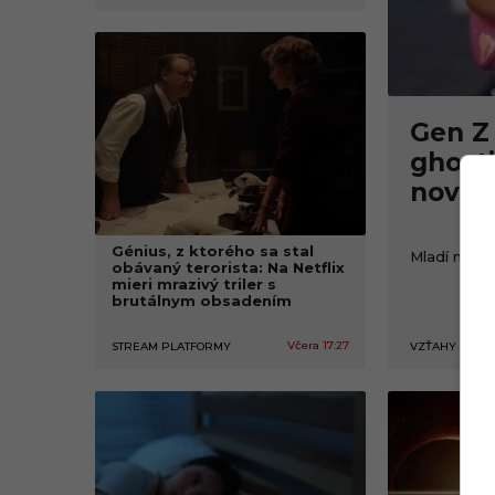
á
b
a
Gen Z 
v
ghosti
n
nový t
ý
Génius, z ktorého sa stal
Mladí majú 
p
obávaný terorista: Na Netflix
mieri mrazivý triler s
brutálnym obsadením
o
r
Včera 17:27
VZŤAHY
STREAM PLATFORMY
t
á
l