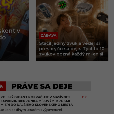
skont v
ZÁBAVA
do
a diali
kého
 aj
a jeho
okom
Stačil jediný zvuk a vedel si
presne, čo sa deje. Týchto 10
zvukov pozná každý mileniál
PRÁVE SA DEJE
POĽSKÝ GIGANT POKRAČUJE V MASÍVNEJ
13:21
EXPANZII. BIEDRONKA MÍĽOVÝMI KROKMI
MIERI DO ĎALŠIEHO SLOVENSKÉHO MESTA
Je koniec dlhým útrapám s výpoveďami?