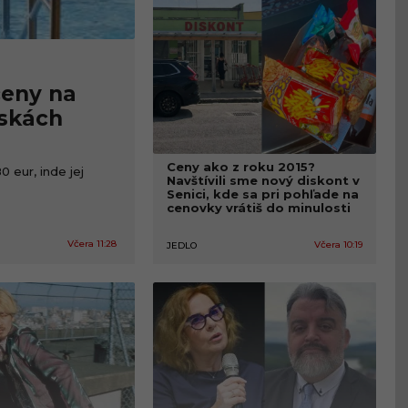
ceny na
iskách
Ceny ako z roku 2015?
 eur, inde jej
Navštívili sme nový diskont v
Senici, kde sa pri pohľade na
cenovky vrátiš do minulosti
Včera 11:28
Včera 10:19
JEDLO