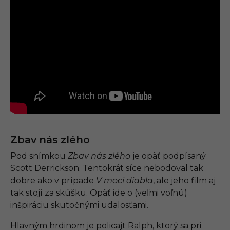
Zbav nás zlého
Pod snímkou
Zbav nás zlého
je opäť podpísaný
Scott Derrickson. Tentokrát síce nebodoval tak
dobre ako v prípade
V moci diabla
, ale jeho film aj
tak stojí za skúšku. Opäť ide o (veľmi voľnú)
inšpiráciu skutočnými udalosťami.
Hlavným hrdinom je policajt Ralph, ktorý sa pri