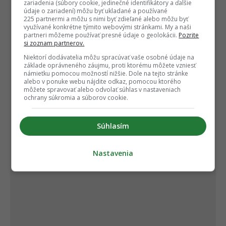
zariadenia (súbory cookie, jedinečné identifikátory a ďalšie
údaje o zariadení) môžu byť ukladané a používané
225 partnermi a môžu s nimi byť zdieľané alebo môžu byť
využívané konkrétne týmito webovými stránkami. My a naši
partneri môžeme používať presné údaje o geolokácii.
Pozrite
si zoznam partnerov.
Niektorí dodávatelia môžu spracúvať vaše osobné údaje na
základe oprávneného záujmu, proti ktorému môžete vzniesť
námietku pomocou možností nižšie. Dole na tejto stránke
alebo v ponuke webu nájdite odkaz, pomocou ktorého
môžete spravovať alebo odvolať súhlas v nastaveniach
ochrany súkromia a súborov cookie.
Súhlasím
Nastavenia