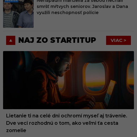
Nenápadní manželia za sebou nechali
PRE
smršť mŕtvych seniorov. Jaroslav a Dana
MIU
využili neschopnosť polície
M
NAJ ZO STARTITUP
VIAC >
Lietanie ti na celé dni ochromí myseľ aj trávenie.
Dve veci rozhodnú o tom, ako veľmi ťa cesta
zomelie