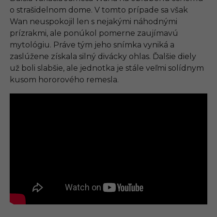
o strašidelnom dome. V tomto prípade sa však
Wan neuspokojil len s nejakými náhodnými
prízrakmi, ale ponúkol pomerne zaujímavú
mytológiu. Práve tým jeho snímka vyniká a
zaslúžene získala silný divácky ohlas. Ďalšie diely
už boli slabšie, ale jednotka je stále veľmi solídnym
kusom hororového remesla.