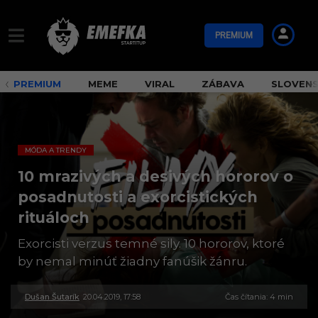
PREMIUM
PREMIUM
MEME
VIRAL
ZÁBAVA
SLOVEN
MÓDA A TRENDY
10 mrazivých a desivých hororov o
posadnutosti a exorcistických
rituáloch
Exorcisti verzus temné sily. 10 hororov, ktoré
by nemal minúť žiadny fanúšik žánru.
Dušan Šutarík
20.04.2019, 17:58
3
Čas čítania: 4 min
0