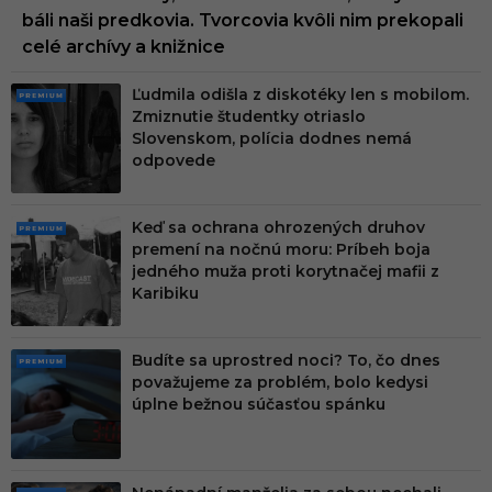
báli naši predkovia. Tvorcovia kvôli nim prekopali
celé archívy a knižnice
Ľudmila odišla z diskotéky len s mobilom.
PRE
Zmiznutie študentky otriaslo
MIU
Slovenskom, polícia dodnes nemá
M
odpovede
Keď sa ochrana ohrozených druhov
PRE
premení na nočnú moru: Príbeh boja
MIU
jedného muža proti korytnačej mafii z
M
Karibiku
Budíte sa uprostred noci? To, čo dnes
PRE
považujeme za problém, bolo kedysi
MIU
úplne bežnou súčasťou spánku
M