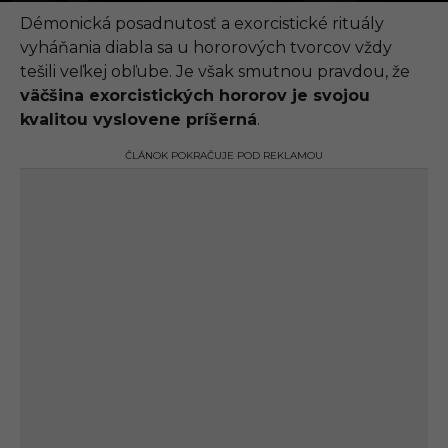
.
0
Démonická posadnutosť a exorcistické rituály
9
vyháňania diabla sa u hororových tvorcov vždy
.
2
tešili veľkej obľube. Je však smutnou pravdou, že
0
väčšina exorcistických hororov je svojou
2
1
kvalitou vyslovene príšerná
.
,
2
ČLÁNOK POKRAČUJE POD REKLAMOU
3
:
4
5