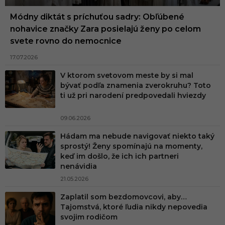
Módny diktát s príchuťou sadry: Obľúbené
nohavice značky Zara posielajú ženy po celom
svete rovno do nemocnice
17.07.2026
V ktorom svetovom meste by si mal
bývať podľa znamenia zverokruhu? Toto
ti už pri narodení predpovedali hviezdy
09.06.2026
Hádam ma nebude navigovať niekto taký
sprostý! Ženy spomínajú na momenty,
keď im došlo, že ich ich partneri
nenávidia
21.05.2026
Zaplatil som bezdomovcovi, aby…
Tajomstvá, ktoré ľudia nikdy nepovedia
svojim rodičom