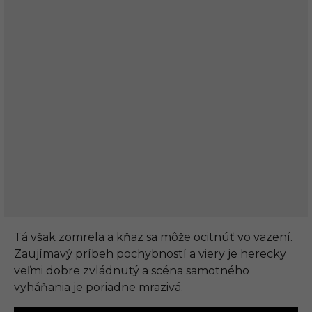
Tá však zomrela a kňaz sa môže ocitnúť vo väzení.
Zaujímavý príbeh pochybností a viery je herecky
veľmi dobre zvládnutý a scéna samotného
vyháňania je poriadne mrazivá.