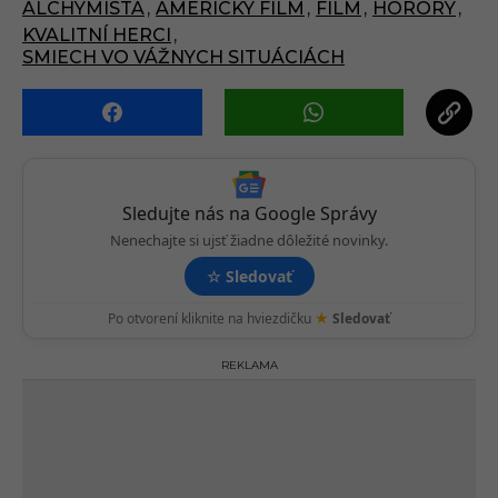
ALCHYMISTA
,
AMERICKY FILM
,
FILM
,
HORORY
,
g
KVALITNÍ HERCI
,
i
SMIECH VO VÁŽNYCH SITUÁCIÁCH
n
a
t
i
o
Sledujte nás na Google Správy
n
Nenechajte si ujsť žiadne dôležité novinky.
☆
Sledovať
★
Po otvorení kliknite na hviezdičku
Sledovať
REKLAMA