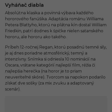
Vyháňač diabla
Absolútna klasika a povinná výbava každého
hororového fanúšika. Adaptácia románu Williama
Petera Blattyho, ktorú na plátna kín dostal William
Friedkin, patrí dodnes k špičke nielen satanského
hororu, ale hororu ako takého.
Príbeh 12-ročnej Regan, ktorú posadnú temné sily,
je aj dnes poriadne atmosférický, temný a
intenzívny. Snímka si odniesla 10 nominácií na
Oscara, vrátane kategórií najlepší film, réžia či
najlepšia herečka (na horor je to priam
neuveriteľné skóre). Tvorcom sa napokon podarilo
získať dve sošky (za mix zvuku a adaptovaný
scenár).