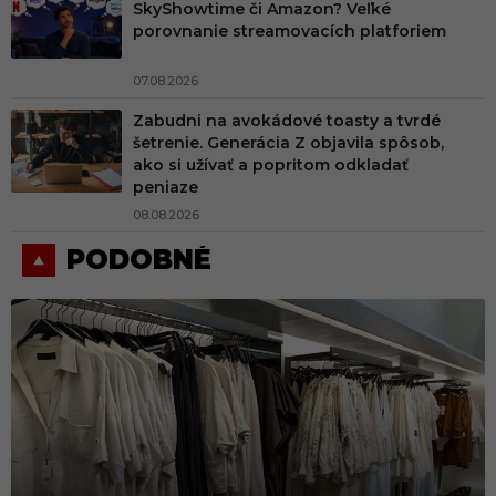
SkyShowtime či Amazon? Veľké
porovnanie streamovacích platforiem
07.08.2026
Zabudni na avokádové toasty a tvrdé
šetrenie. Generácia Z objavila spôsob,
ako si užívať a popritom odkladať
peniaze
08.08.2026
PODOBNÉ