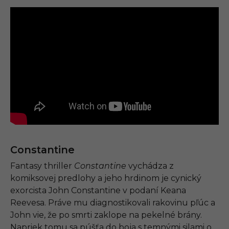
Constantine
Fantasy thriller
Constantine
vychádza z
komiksovej predlohy a jeho hrdinom je cynický
exorcista John Constantine v podaní Keana
Reevesa. Práve mu diagnostikovali rakovinu pľúc a
John vie, že po smrti zaklope na pekelné brány.
Napriek tomu sa púšťa do boja s temnými silami o