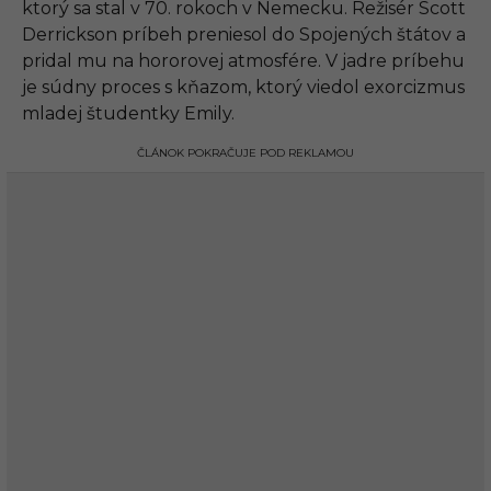
ktorý sa stal v 70. rokoch v Nemecku. Režisér Scott
Derrickson príbeh preniesol do Spojených štátov a
pridal mu na hororovej atmosfére. V jadre príbehu
je súdny proces s kňazom, ktorý viedol exorcizmus
mladej študentky Emily.
ČLÁNOK POKRAČUJE POD REKLAMOU