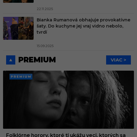
22.11.2025
Bianka Rumanová obhajuje provokatívne
šaty. Do kuchyne jej vraj vidno nebolo,
tvrdí
15.09.2025
PREMIUM
VIAC >
PREMI
UM
Folklórne horory, ktoré ti ukážu veci, ktorých sa