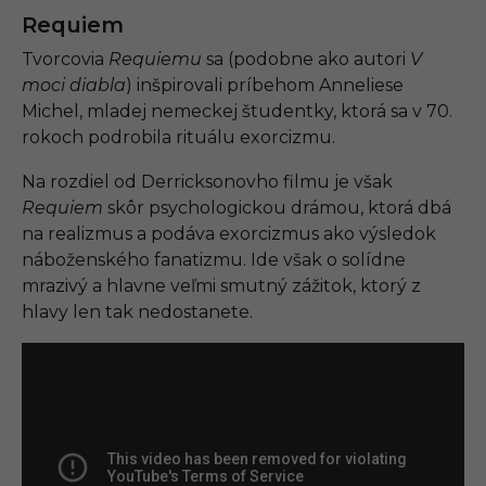
Requiem
Tvorcovia
Requiemu
sa (podobne ako autori
V
moci diabla
) inšpirovali príbehom Anneliese
Michel, mladej nemeckej študentky, ktorá sa v 70.
rokoch podrobila rituálu exorcizmu.
Na rozdiel od Derricksonovho filmu je však
Requiem
skôr psychologickou drámou, ktorá dbá
na realizmus a podáva exorcizmus ako výsledok
náboženského fanatizmu. Ide však o solídne
mrazivý a hlavne veľmi smutný zážitok, ktorý z
hlavy len tak nedostanete.