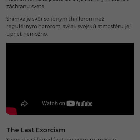
záchranu sveta.
Snímka je skôr solídnym thrillerom než
regulérnym hororom, avšak svojskú atmosféru jej
uprieť nemožno.
The Last Exorcism
Sympatický found footage horor rozpráva o