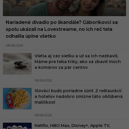
Nariadené divadlo po škandále? Gáboríkovci sa
spolu ukázali na Lovestreame, no ich reč tela
odhalila úplne všetko
08.08.2026
Vletia aj cez sieťku a už sa ich nezbavíš.
Máme pre teba triky, ako sa zbaviť múch
a komárov za pár centov
08.08.2026
Slováci budú poriadne zúriť. Z reštaurácií
a hotelov nadobro zmizne táto obľúbená
maličkosť
08.08.2026
Netflix, HBO Max, Disney+, Apple TV,