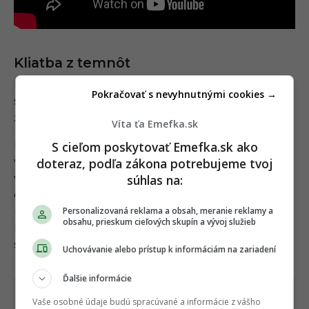
Kliatba z temnôt
Dievčatko Em nájde na blšom trhu starodávnu
Pokračovať s nevyhnutnými cookies →
skrinku. V nej sa však podľa legendy nachádza
židovský démon Dybbuk, ktorý Em posadne.
Víta ťa Emefka.sk
S cieľom poskytovať Emefka.sk ako
Diváci si už viac-menej zvykli, že exorcistické horory
doteraz, podľa zákona potrebujeme tvoj
väčšinou vychádzajú z kresťanskej, resp. katolíckej
súhlas na:
viery.
Kliatba z temnôt
je však výnimkou a v tomto
ohľade pôsobí veľmi osviežujúco. Filmu tiež
Personalizovaná reklama a obsah, meranie reklamy a
nechýba solídna atmosféra a herecké výkony.
obsahu, prieskum cieľových skupín a vývoj služieb
Nejaká klasika sa z toho nestane, ale ak tento
subžáner obľubujete, sklamaní nebudete.
Uchovávanie alebo prístup k informáciám na zariadení
ČLÁNOK POKRAČUJE POD REKLAMOU
Ďalšie informácie
Vaše osobné údaje budú spracúvané a informácie z vášho