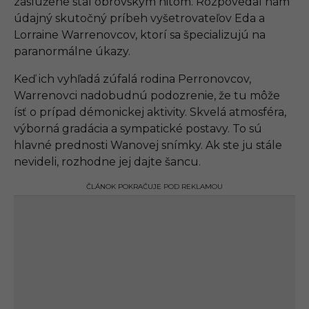
zaslúžene stal obrovským hitom. Rozpovedal nám
údajný skutočný príbeh vyšetrovateľov Eda a
Lorraine Warrenovcov, ktorí sa špecializujú na
paranormálne úkazy.
Keď ich vyhľadá zúfalá rodina Perronovcov,
Warrenovci nadobudnú podozrenie, že tu môže
ísť o prípad démonickej aktivity. Skvelá atmosféra,
výborná gradácia a sympatické postavy. To sú
hlavné prednosti Wanovej snímky. Ak ste ju stále
nevideli, rozhodne jej dajte šancu.
ČLÁNOK POKRAČUJE POD REKLAMOU