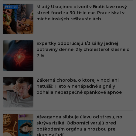
Mladý Ukrajinec otvoril v Bratislave nový
PRE
street food za 30-tisíc eur. Prax získal v
MIU
michelinských reštauráciách
M
Expertky odporúčajú 1/3 šálky jednej
potraviny denne. Zlý cholesterol klesne o
7 %
Zákerná choroba, o ktorej v noci ani
netušíš: Tieto 4 nenápadné signály
odhalia nebezpečné spánkové apnoe
Ašvaganda sľubuje úľavu od stresu, no
skrýva riziká. Odborníci varujú pred
poškodením orgánu a hrozbou pre
skupiny ľudí