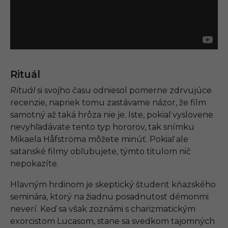
Rituál
Rituál
si svojho času odniesol pomerne zdrvujúce
recenzie, napriek tomu zastávame názor, že film
samotný až taká hrôza nie je. Iste, pokiaľ vyslovene
nevyhľadávate tento typ hororov, tak snímku
Mikaela Håfströma môžete minúť. Pokiaľ ale
satanské filmy obľubujete, týmto titulom nič
nepokazíte.
Hlavným hrdinom je skeptický študent kňazského
seminára, ktorý na žiadnu posadnutosť démonmi
neverí. Keď sa však zoznámi s charizmatickým
exorcistom Lucasom, stane sa svedkom tajomných