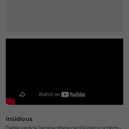
Insidious
Ďalšia variácia Jamesa Wana na obľúbenú schému