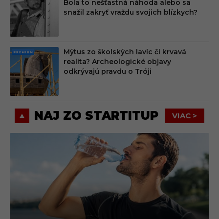
Bola to nešťastná náhoda alebo sa
MIU
snažil zakryť vraždu svojich blízkych?
M
Mýtus zo školských lavíc či krvavá
PRE
realita? Archeologické objavy
MIU
odkrývajú pravdu o Tróji
M
NAJ ZO STARTITUP
VIAC >