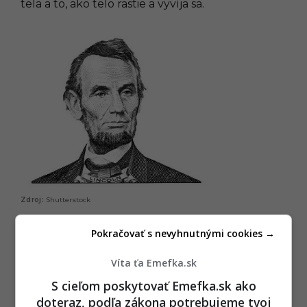
tela a to, ako telo rastie a vyvíja sa.
Shutterstock
Pokračovať s nevyhnutnými cookies →
P
ĎALEJ
Víta ťa Emefka.sk
o
S cieľom poskytovať Emefka.sk ako
s
doteraz, podľa zákona potrebujeme tvoj