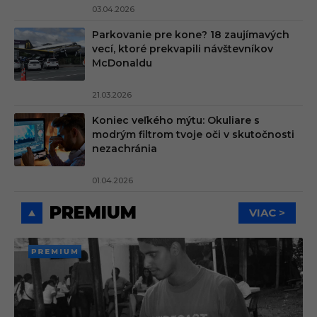
03.04.2026
Parkovanie pre kone? 18 zaujímavých
vecí, ktoré prekvapili návštevníkov
McDonaldu
21.03.2026
Koniec veľkého mýtu: Okuliare s
modrým filtrom tvoje oči v skutočnosti
nezachránia
01.04.2026
PREMIUM
VIAC >
PREMI
UM