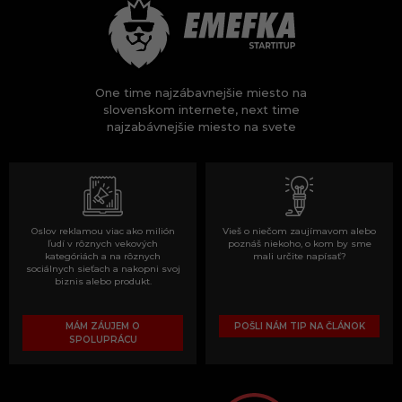
One time najzábavnejšie miesto na
slovenskom internete, next time
najzabávnejšie miesto na svete
Oslov reklamou viac ako milión
Vieš o niečom zaujímavom alebo
ľudí v rôznych vekových
poznáš niekoho, o kom by sme
kategóriách a na rôznych
mali určite napísať?
sociálnych sieťach a nakopni svoj
biznis alebo produkt.
MÁM ZÁUJEM O
POŠLI NÁM TIP NA ČLÁNOK
SPOLUPRÁCU