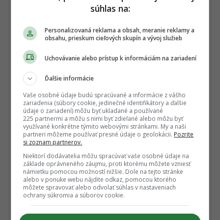
t
súhlas na:
P
TAGY:
a
Personalizovaná reklama a obsah, meranie reklamy a
ALKOHOLIZMUS
,
BIPOLÁRNA PORUCHA
,
g
obsahu, prieskum cieľových skupín a vývoj služieb
DEPRESIA
,
HISTORICKÉ OSOBNOSTI
,
i
PORUCHY OSOBNOSTI
,
Uchovávanie alebo prístup k informáciám na zariadení
n
PSYCHICKÉ PROBLÉMY
,
SCHIZOFRÉNIA
,
a
ZÁVISLOSŤ
Ďalšie informácie
t
Vaše osobné údaje budú spracúvané a informácie z vášho
i
zariadenia (súbory cookie, jedinečné identifikátory a ďalšie
údaje o zariadení) môžu byť ukladané a používané
o
225 partnermi a môžu s nimi byť zdieľané alebo môžu byť
n
využívané konkrétne týmito webovými stránkami. My a naši
partneri môžeme používať presné údaje o geolokácii.
Pozrite
si zoznam partnerov.
Sledujte nás na Google Správy
Niektorí dodávatelia môžu spracúvať vaše osobné údaje na
Nenechajte si ujsť žiadne dôležité novinky.
základe oprávneného záujmu, proti ktorému môžete vzniesť
námietku pomocou možností nižšie. Dole na tejto stránke
☆
Sledovať
alebo v ponuke webu nájdite odkaz, pomocou ktorého
môžete spravovať alebo odvolať súhlas v nastaveniach
★
Po otvorení kliknite na hviezdičku
Sledovať
ochrany súkromia a súborov cookie.
REKLAMA