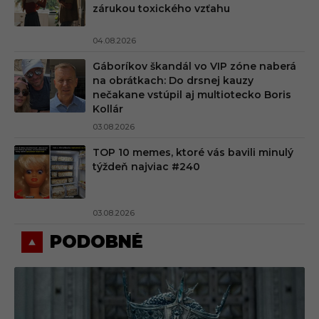
zárukou toxického vzťahu
04.08.2026
Gáboríkov škandál vo VIP zóne naberá
na obrátkach: Do drsnej kauzy
nečakane vstúpil aj multiotecko Boris
Kollár
03.08.2026
TOP 10 memes, ktoré vás bavili minulý
týždeň najviac #240
03.08.2026
PODOBNÉ