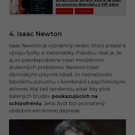
za oponou škandálu z VIP zóny
CELEBRITY
SLOVENSKO
4. Isaac Newton
Isaac Newton je významný vedec, ktorý prispel k
vývoju fyziky a matematiky. Pravdou však je, že
aj on pravdepodobne trpel množstvom
duševných problémov. Newton trpel
obrovskými výkyvmi nálad, čo naznačovalo
bipolárnu poruchu v kombinácii s psychotickými
sklonmi. Mal tiež tendenciu písať listy plné
šialených bludov
poukazujúcich na
schizofréniu
. Jeho život bol poznačený
obdobím extrémnej depresie.