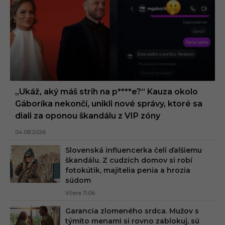
„Ukáž, aký máš strih na p****e?“ Kauza okolo
Gáboríka nekončí, unikli nové správy, ktoré sa
diali za oponou škandálu z VIP zóny
04.08.2026
Slovenská influencerka čelí ďalšiemu
škandálu. Z cudzích domov si robí
fotokútik, majitelia penia a hrozia
súdom
Včera 11:06
Garancia zlomeného srdca. Mužov s
týmito menami si rovno zablokuj, sú