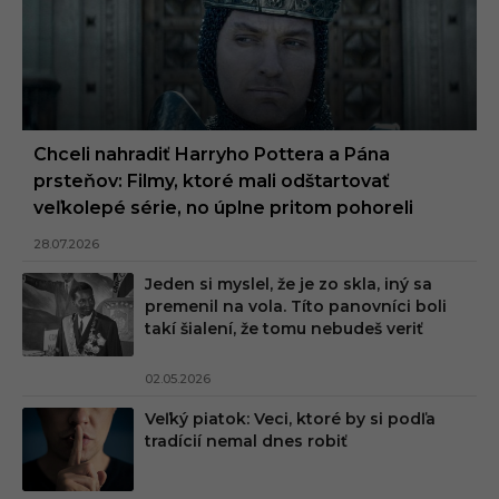
Chceli nahradiť Harryho Pottera a Pána
prsteňov: Filmy, ktoré mali odštartovať
veľkolepé série, no úplne pritom pohoreli
28.07.2026
Jeden si myslel, že je zo skla, iný sa
premenil na vola. Títo panovníci boli
takí šialení, že tomu nebudeš veriť
02.05.2026
Veľký piatok: Veci, ktoré by si podľa
tradícií nemal dnes robiť