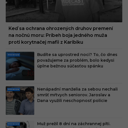
Keď sa ochrana ohrozených druhov premení
na nočnú moru: Príbeh boja jedného muža
proti korytnačej mafii z Karibiku
Budíte sa uprostred noci? To, čo dnes
PRE
považujeme za problém, bolo kedysi
MIU
úplne bežnou súčasťou spánku
M
Nenápadní manželia za sebou nechali
PRE
smršť mŕtvych seniorov. Jaroslav a
MIU
Dana využili neschopnosť polície
M
Muž prežil 8 dní na záchrannej plti.
PRE