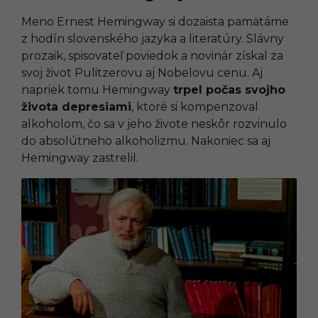
Meno Ernest Hemingway si dozaista pamätáme
z hodín slovenského jazyka a literatúry. Slávny
prozaik, spisovateľ poviedok a novinár získal za
svoj život Pulitzerovu aj Nobelovu cenu. Aj
napriek tomu Hemingway
trpel počas svojho
života depresiami
, ktoré si kompenzoval
alkoholom, čo sa v jeho živote neskôr rozvinulo
do absolútneho alkoholizmu. Nakoniec sa aj
Hemingway zastrelil.