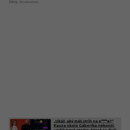
Shutterstock
„Ukáž, aký máš strih na p****e?“
Kauza okolo Gáboríka nekončí,
unikli nové správy, ktoré sa diali