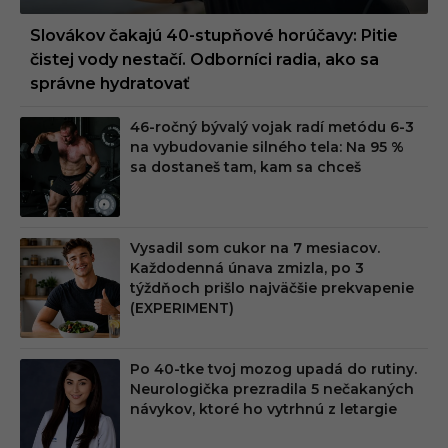
Slovákov čakajú 40-stupňové horúčavy: Pitie
čistej vody nestačí. Odborníci radia, ako sa
správne hydratovať
46-ročný bývalý vojak radí metódu 6-3
na vybudovanie silného tela: Na 95 %
sa dostaneš tam, kam sa chceš
Vysadil som cukor na 7 mesiacov.
Každodenná únava zmizla, po 3
týždňoch prišlo najväčšie prekvapenie
(EXPERIMENT)
Po 40-tke tvoj mozog upadá do rutiny.
Neurologička prezradila 5 nečakaných
návykov, ktoré ho vytrhnú z letargie