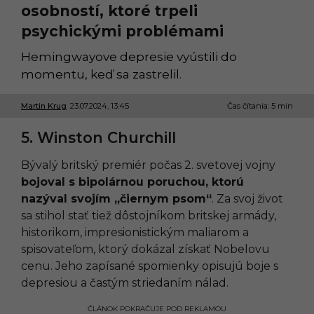
osobností, ktoré trpeli
psychickými problémami
Hemingwayove depresie vyústili do
momentu, keď sa zastrelil.
Martin Krug
23.07.2024, 13:45
2
Čas čítania: 5 min
3
.
5. Winston Churchill
0
7
.
Bývalý britský premiér počas 2. svetovej vojny
2
bojoval s bipolárnou poruchou, ktorú
0
2
nazýval svojím „čiernym psom“
. Za svoj život
4
sa stihol stať tiež dôstojníkom britskej armády,
,
2
historikom, impresionistickým maliarom a
1
spisovateľom, ktorý dokázal získať Nobelovu
:
0
cenu. Jeho zapísané spomienky opisujú boje s
8
depresiou a častým striedaním nálad.
ČLÁNOK POKRAČUJE POD REKLAMOU