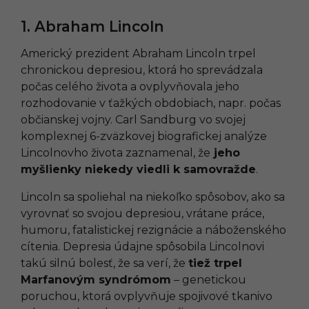
1. Abraham Lincoln
Americký prezident Abraham Lincoln trpel
chronickou depresiou, ktorá ho sprevádzala
počas celého života a ovplyvňovala jeho
rozhodovanie v ťažkých obdobiach, napr. počas
občianskej vojny. Carl Sandburg vo svojej
komplexnej 6-zväzkovej biografickej analýze
Lincolnovho života zaznamenal, že
jeho
myšlienky niekedy viedli k samovražde
.
Lincoln sa spoliehal na niekoľko spôsobov, ako sa
vyrovnať so svojou depresiou, vrátane práce,
humoru, fatalistickej rezignácie a náboženského
cítenia. Depresia údajne spôsobila Lincolnovi
takú silnú bolesť, že sa verí, že
tiež trpel
Marfanovým syndrómom
– genetickou
poruchou, ktorá ovplyvňuje spojivové tkanivo