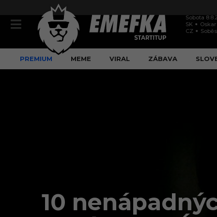
Sobota 8.8.
SK
Oskar
CZ
Soběs
PREMIUM
MEME
VIRAL
ZÁBAVA
SLOV
10 nenápadných