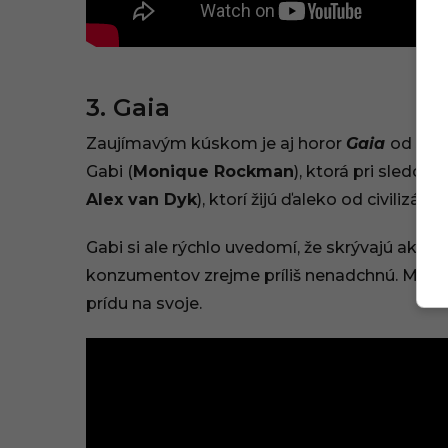
3. Gaia
Zaujímavým kúskom je aj horor
Gaia
od
Jac
Gabi (
Monique Rockman
), ktorá pri sledova
Alex van Dyk
), ktorí žijú ďaleko od civilizácie.
Gabi si ale rýchlo uvedomí, že skrývajú akési
konzumentov zrejme príliš nenadchnú. Milovníc
prídu na svoje.