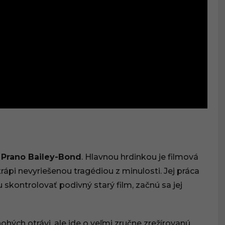
a
Prano Bailey-Bond
. Hlavnou hrdinkou je filmová
 trápi nevyriešenou tragédiou z minulosti. Jej práca
u skontrolovať podivný starý film, začnú sa jej
ch otrávi, ale ide o veľmi zručne zrežírovanú