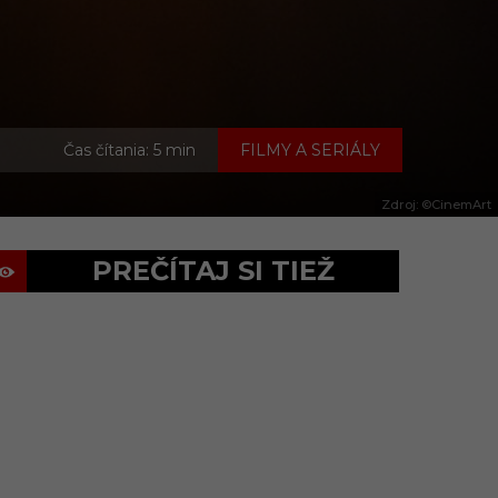
Čas čítania: 5 min
FILMY A SERIÁLY
Zdroj: ©CinemArt
PREČÍTAJ SI TIEŽ