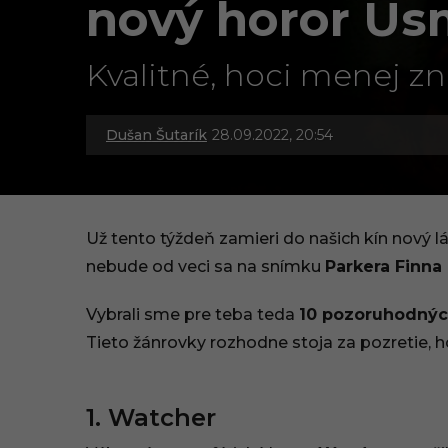
nový horor Ú
Kvalitné, hoci menej z
Dušan Šutarík
28.09.2022, 20:54
2
8
.
Už tento týždeň zamieri do našich kín nový 
0
nebude od veci sa na snímku
Parkera Finna
9
Vybrali sme pre teba teda
10 pozoruhodnýc
.
Tieto žánrovky rozhodne stoja za pozretie, h
2
1. Watcher
0