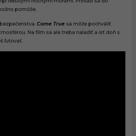
 trpí desivými nočnými morami. Prihlási sa do
j možno pomôže.
nebezpečenstva.
Come True
sa môže pochváliť
osférou. Na film sa ale treba naladiť a ísť doň s
š ľutovať.