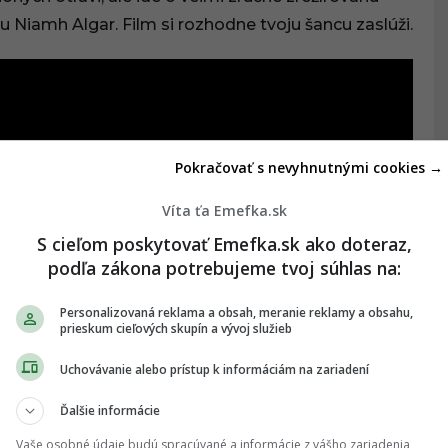
 Niamh Algar. Film si rozhodne tvoju šancu zaslúži.
Pokračovať s nevyhnutnými cookies →
Víta ťa Emefka.sk
S cieľom poskytovať Emefka.sk ako doteraz,
podľa zákona potrebujeme tvoj súhlas na:
Personalizovaná reklama a obsah, meranie reklamy a obsahu,
prieskum cieľových skupín a vývoj služieb
Uchovávanie alebo prístup k informáciám na zariadení
Ďalšie informácie
Vaše osobné údaje budú spracúvané a informácie z vášho zariadenia