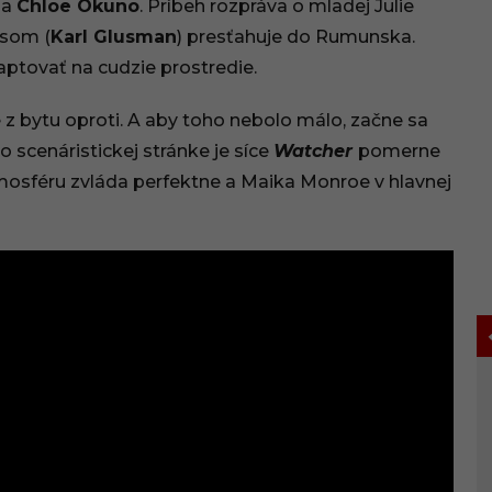
la
Chloe Okuno
. Príbeh rozpráva o mladej Julie
isom (
Karl Glusman
) presťahuje do Rumunska.
daptovať na cudzie prostredie.
 z bytu oproti. A aby toho nebolo málo, začne sa
Po scenáristickej stránke je síce
Watcher
pomerne
tmosféru zvláda perfektne a Maika Monroe v hlavnej