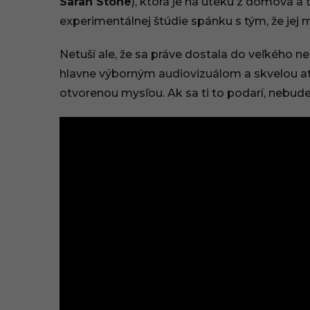
Sarah Stone
), ktorá je na úteku z domova a
experimentálnej štúdie spánku s tým, že je
Netuší ale, že sa práve dostala do veľkého 
hlavne výborným audiovizuálom a skvelou atm
otvorenou mysľou. Ak sa ti to podarí, nebude