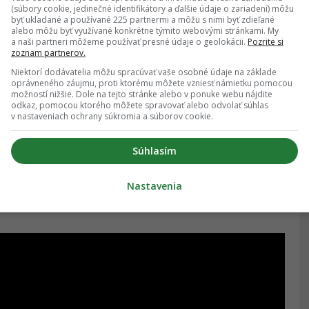
(súbory cookie, jedinečné identifikátory a ďalšie údaje o zariadení) môžu
byť ukladané a používané 225 partnermi a môžu s nimi byť zdieľané
alebo môžu byť využívané konkrétne týmito webovými stránkami. My
a naši partneri môžeme používať presné údaje o geolokácii.
Pozrite si
zoznam partnerov.
Niektorí dodávatelia môžu spracúvať vaše osobné údaje na základe
oprávneného záujmu, proti ktorému môžete vzniesť námietku pomocou
možností nižšie. Dole na tejto stránke alebo v ponuke webu nájdite
a Bouwera
. V centre príbehu je strážkyňa parku
odkaz, pomocou ktorého môžete spravovať alebo odvolať súhlas
v nastaveniach ochrany súkromia a súborov cookie.
cej misii v lese narazí na otca a syna (
Carel Nel
a
Súhlasím
 tajomstvo.
Gaia
patrí k hororom, ktoré bežných
Nastavenia
i trochu artovejších žánroviek a originality si však