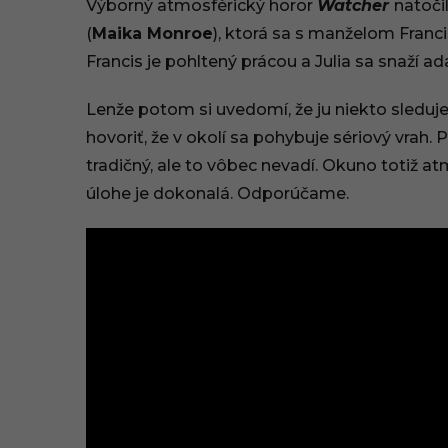
Výborný atmosférický horor
Watcher
natoči
2
(
Maika Monroe
), ktorá sa s manželom Franc
2
Francis je pohltený prácou a Julia sa snaží a
,
Lenže potom si uvedomí, že ju niekto sleduje
1
hovoriť, že v okolí sa pohybuje sériový vrah. 
tradičný, ale to vôbec nevadí. Okuno totiž a
6
úlohe je dokonalá. Odporúčame.
:
5
5