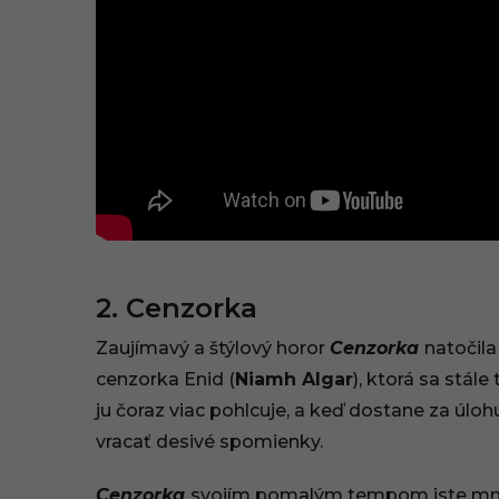
2. Cenzorka
Zaujímavý a štýlový horor
Cenzorka
natočil
cenzorka Enid (
Niamh Algar
), ktorá sa stále
ju čoraz viac pohlcuje, a keď dostane za úloh
vracať desivé spomienky.
Cenzorka
svojím pomalým tempom iste mnohý