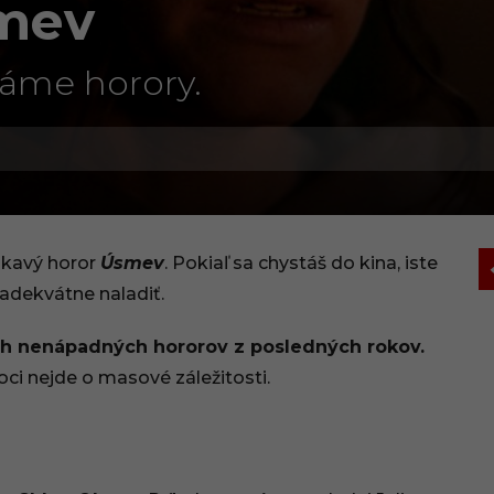
smev
náme horory.
lákavý horor
Úsmev
. Pokiaľ sa chystáš do kina, iste
adekvátne naladiť.
h nenápadných hororov z posledných rokov.
oci nejde o masové záležitosti.