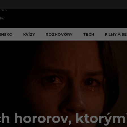
2026
lav
ENSKO
KVÍZY
ROZHOVORY
TECH
FILMY A SE
 hororov, ktorými