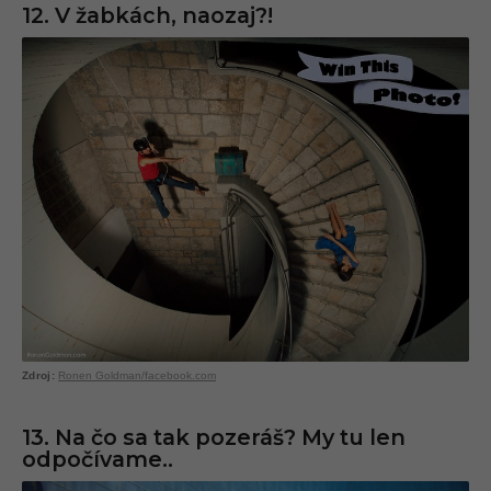
12. V žabkách, naozaj?!
Ronen Goldman/facebook.com
13. Na čo sa tak pozeráš? My tu len
odpočívame..