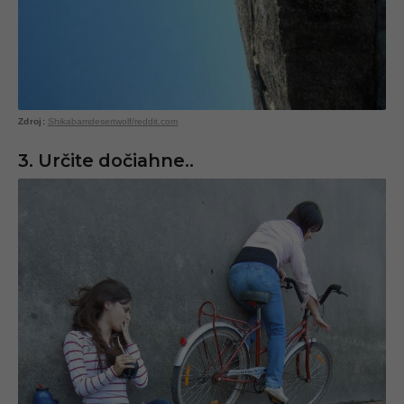
Shikabamdesertwolf/reddit.com
3. Určite dočiahne..