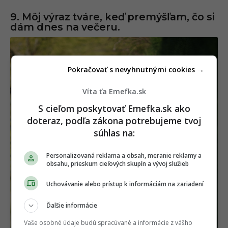
9. Môj výraz tváre, keď premýšľam, čo si
dám dnes na večeru.
Pokračovať s nevyhnutnými cookies →
Víta ťa Emefka.sk
S cieľom poskytovať Emefka.sk ako
doteraz, podľa zákona potrebujeme tvoj
súhlas na:
Personalizovaná reklama a obsah, meranie reklamy a
obsahu, prieskum cieľových skupín a vývoj služieb
Uchovávanie alebo prístup k informáciám na zariadení
Ďalšie informácie
Vaše osobné údaje budú spracúvané a informácie z vášho