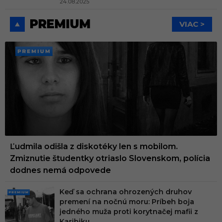
24.08.2025
PREMIUM
VIAC >
PREMI
UM
Ľudmila odišla z diskotéky len s mobilom.
Zmiznutie študentky otriaslo Slovenskom, polícia
dodnes nemá odpovede
Keď sa ochrana ohrozených druhov
PRE
premení na nočnú moru: Príbeh boja
MIU
jedného muža proti korytnačej mafii z
M
Karibiku