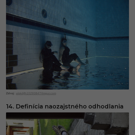
alskdjfh10293847/Imgur.com
14. Definícia naozajstného odhodlania