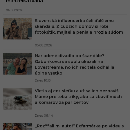
manželka Ivana
06.08.2026
Slovenská influencerka čelí ďalšiemu
škandálu. Z cudzích domov si robí
fotokútik, majitelia penia a hrozia súdom
05.08.2026
Nariadené divadlo po škandále?
Gáboríkovci sa spolu ukázali na
Lovestreame, no ich reč tela odhalila
úplne všetko
Dnes 10:15
Vletia aj cez sieťku a už sa ich nezbavíš.
Máme pre teba triky, ako sa zbaviť múch
a komárov za pár centov
Dnes 06:44
„Roz***ali mi auto!“ Exfarmárka po videu s