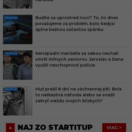
Budíte sa uprostred noci? To, čo dnes
PRE
považujeme za problém, bolo kedysi
MIU
úplne bežnou súčasťou spánku
M
Nenápadní manželia za sebou nechali
PRE
smršť mŕtvych seniorov. Jaroslav a Dana
MIU
využili neschopnosť polície
M
Muž prežil 8 dní na záchrannej plti. Bola
PRE
to nešťastná náhoda alebo sa snažil
MIU
zakryť vraždu svojich blízkych?
M
NAJ ZO STARTITUP
VIAC >