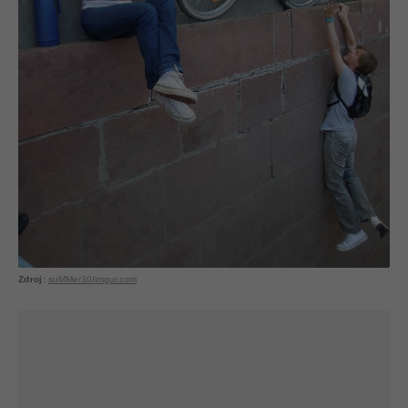
suMMer30/imgur.com