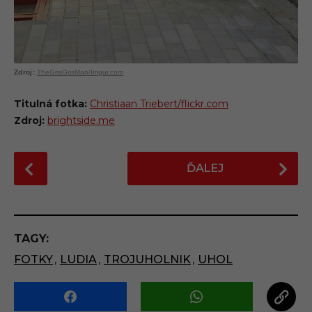
TheGrisGrisMan/Imgur.com
Titulná fotka:
Christiaan Triebert/flickr.com
Zdroj:
brightside.me
P
ĎALEJ
o
s
t
P
TAGY:
a
FOTKY
,
LUDIA
,
TROJUHOLNIK
,
UHOL
g
i
n