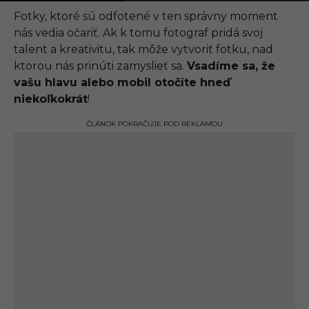
.
0
Fotky, ktoré sú odfotené v ten správny moment
5
nás vedia očariť. Ak k tomu fotograf pridá svoj
.
2
talent a kreativitu, tak môže vytvoriť fotku, nad
0
ktorou nás prinúti zamyslieť sa.
Vsadíme sa, že
2
2
vašu hlavu alebo mobil otočíte hneď
,
niekoľkokrát
!
2
3
:
ČLÁNOK POKRAČUJE POD REKLAMOU
3
9