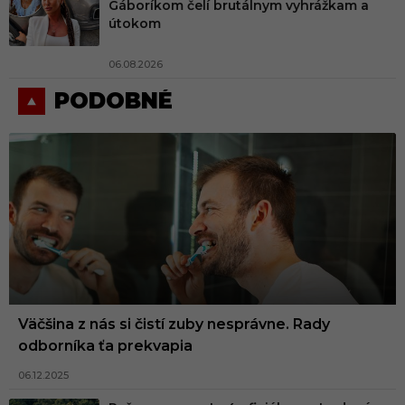
Gáboríkom čelí brutálnym vyhrážkam a
útokom
06.08.2026
PODOBNÉ
Väčšina z nás si čistí zuby nesprávne. Rady
odborníka ťa prekvapia
06.12.2025