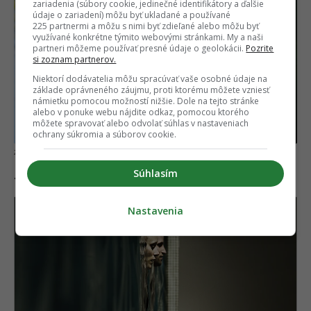
zariadenia (súbory cookie, jedinečné identifikátory a ďalšie
údaje o zariadení) môžu byť ukladané a používané
225 partnermi a môžu s nimi byť zdieľané alebo môžu byť
využívané konkrétne týmito webovými stránkami. My a naši
partneri môžeme používať presné údaje o geolokácii.
Pozrite
si zoznam partnerov.
Niektorí dodávatelia môžu spracúvať vaše osobné údaje na
základe oprávneného záujmu, proti ktorému môžete vzniesť
námietku pomocou možností nižšie. Dole na tejto stránke
alebo v ponuke webu nájdite odkaz, pomocou ktorého
môžete spravovať alebo odvolať súhlas v nastaveniach
ochrany súkromia a súborov cookie.
Steven Guzzardi/flickr.com
Súhlasím
10. Práve vychádzame z portálu.
Nastavenia