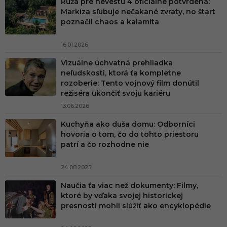
Ruža pre nevestu 4 oficiálne potvrdená:
Markíza sľubuje nečakané zvraty, no štart
poznačil chaos a kalamita
16.01.2026
Vizuálne úchvatná prehliadka
neľudskosti, ktorá ťa kompletne
rozoberie: Tento vojnový film donútil
režiséra ukončiť svoju kariéru
13.06.2026
Kuchyňa ako duša domu: Odborníci
hovoria o tom, čo do tohto priestoru
patrí a čo rozhodne nie
24.08.2025
Naučia ťa viac než dokumenty: Filmy,
ktoré by vďaka svojej historickej
presnosti mohli slúžiť ako encyklopédie