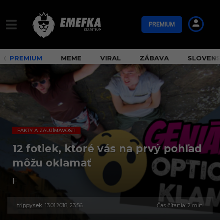
PREMIUM
PREMIUM
MEME
VIRAL
ZÁBAVA
SLOVEN
FAKTY A ZAUJÍMAVOSTI
12 fotiek, ktoré vás na prvý pohľad
môžu oklamať
F
trippysek
13.01.2018, 23:56
2
Čas čítania: 2 min
4