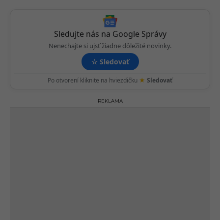
a
t
i
Sledujte nás na Google Správy
o
Nenechajte si ujsť žiadne dôležité novinky.
n
☆
Sledovať
★
Po otvorení kliknite na hviezdičku
Sledovať
REKLAMA