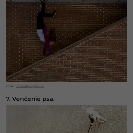
BrainTaffy/imgur.com
7. Venčenie psa.