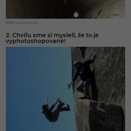
lurkch/imgur.com
2. Chvíľu sme si mysleli, že to je
vyphotoshopované!