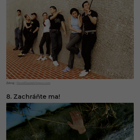
DavidDawish/imgur.com
8. Zachráňte ma!