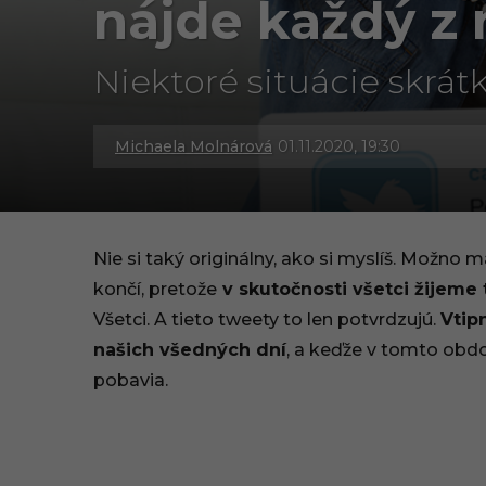
nájde každý z 
Niektoré situácie skrát
Michaela Molnárová
01.11.2020, 19:30
3
0
.
Nie si taký originálny, ako si myslíš. Možno 
0
končí, pretože
v skutočnosti všetci žijeme t
Všetci. A tieto tweety to len potvrdzujú.
Vtipn
9
našich všedných dní
, a keďže v tomto obdo
.
pobavia.
2
0