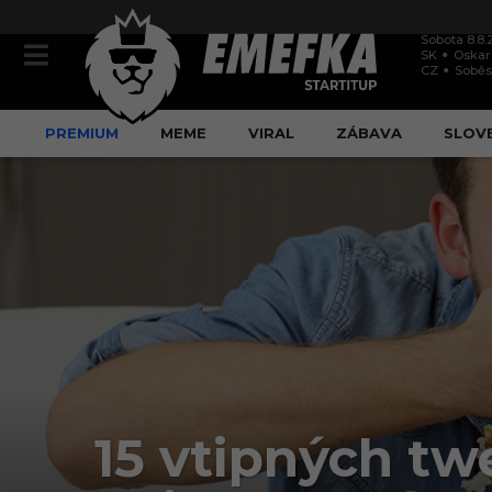
Sobota 8.8.
SK
Oskar
CZ
Soběs
PREMIUM
MEME
VIRAL
ZÁBAVA
SLOV
15 vtipných tw