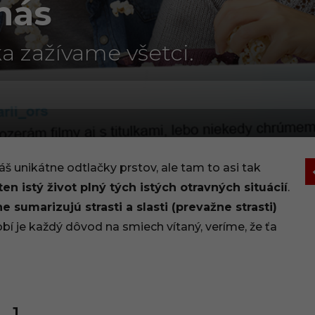
nás
ka zažívame všetci.
máš unikátne odtlačky prstov, ale tam to asi tak
en istý život plný tých istých otravných situácií
.
e sumarizujú strasti a slasti (prevažne strasti)
bí je každý dôvod na smiech vítaný, veríme, že ťa
1.