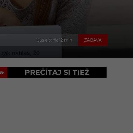
Čas čítania: 2 min
ZÁBAVA
PREČÍTAJ SI TIEŽ