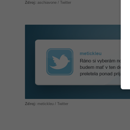
aschiavone / Twitter
metickleu / Twitter