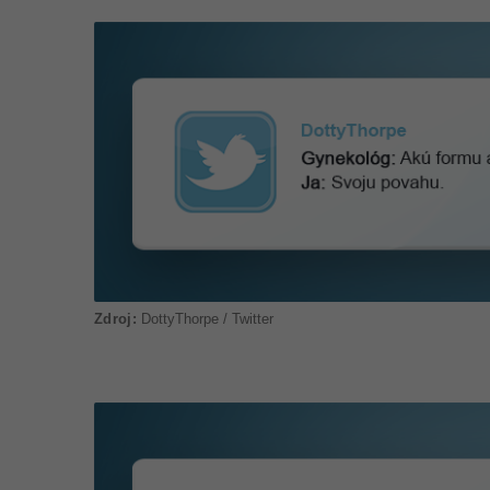
2
1
,
1
3
:
2
5
DottyThorpe / Twitter