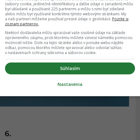
(súbory cookie, jedinečné identifikátory a ďalšie údaje o zariadení) môžu
byť ukladané a používané 225 partnermi a môžu s nimi byť zdieľané
alebo môžu byť využívané konkrétne týmito webovými stránkami. My
5.
a naši partneri môžeme používať presné údaje o geolokácii.
Pozrite si
zoznam partnerov.
Niektorí dodávatelia môžu spracúvať vaše osobné údaje na základe
oprávneného záujmu, proti ktorému môžete vzniesť námietku pomocou
možností nižšie. Dole na tejto stránke alebo v ponuke webu nájdite
odkaz, pomocou ktorého môžete spravovať alebo odvolať súhlas
v nastaveniach ochrany súkromia a súborov cookie.
Súhlasím
Nastavenia
6.