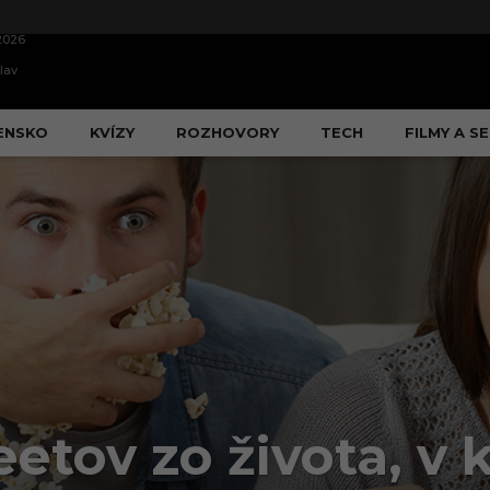
2026
lav
ENSKO
KVÍZY
ROZHOVORY
TECH
FILMY A SE
eetov zo života, v 