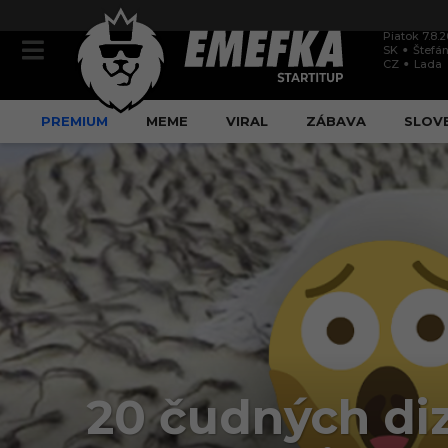
Piatok 7.8.
SK
Štefán
CZ
Lada
PREMIUM
MEME
VIRAL
ZÁBAVA
SLOV
20 čudných diz