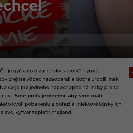
echcel
 Čo je gýč a čo dizajnérsky skvost? Týmito
v zrejme vôbec nezaoberali a dobre urobili. Inak
No čo je pre jedného nepochopiteľné, iní by pre to
má byť.
Sme príliš jedineční, aby sme mali
 niečo kvôli pobaveniu a bohužiaľ, niektoré kúsky ich
a svoj výtvor zaplatiť majland.