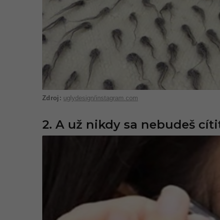
uglydesign/instagram.com
2. A už nikdy sa nebudeš cít