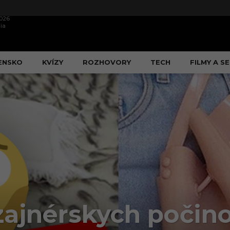
2026
ia
ENSKO
KVÍZY
ROZHOVORY
TECH
FILMY A SE
ajnérskych počinov