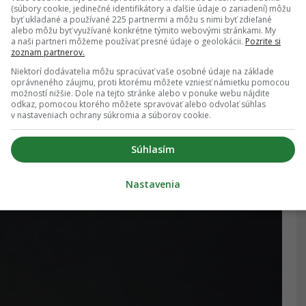
(súbory cookie, jedinečné identifikátory a ďalšie údaje o zariadení) môžu
byť ukladané a používané 225 partnermi a môžu s nimi byť zdieľané
alebo môžu byť využívané konkrétne týmito webovými stránkami. My
a naši partneri môžeme používať presné údaje o geolokácii.
Pozrite si
zoznam partnerov.
Niektorí dodávatelia môžu spracúvať vaše osobné údaje na základe
oprávneného záujmu, proti ktorému môžete vzniesť námietku pomocou
možností nižšie. Dole na tejto stránke alebo v ponuke webu nájdite
odkaz, pomocou ktorého môžete spravovať alebo odvolať súhlas
v nastaveniach ochrany súkromia a súborov cookie.
Súhlasím
u naberá celkom iný rozmer
Nastavenia