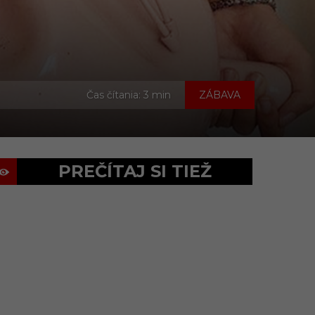
Čas čítania: 3 min
ZÁBAVA
PREČÍTAJ SI TIEŽ