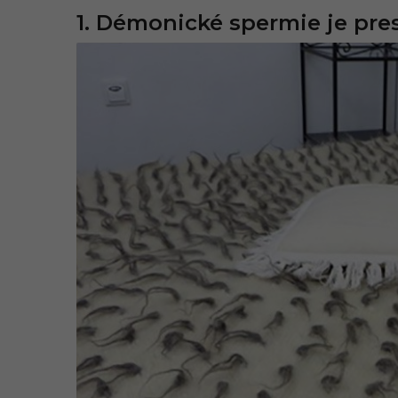
2
1. Démonické spermie je pres
1
,
1
1
:
5
4