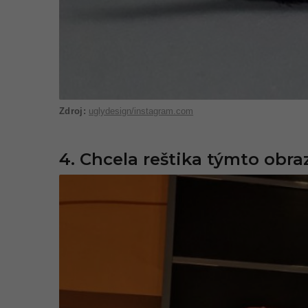
uglydesign/instagram.com
4. Chcela reštika týmto obr