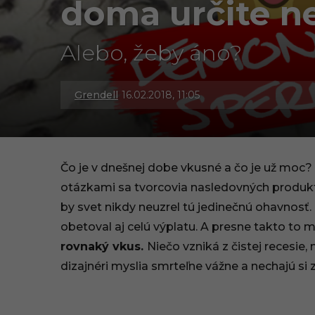
doma určite n
Alebo, žeby áno?
Grendell
16.02.2018, 11:05
2
6
.
Čo je v dnešnej dobe vkusné a čo je už moc?
0
otázkami sa tvorcovia nasledovných produkto
by svet nikdy neuzrel tú jedinečnú ohavnosť. 
9
obetoval aj celú výplatu. A presne takto to 
.
rovnaký vkus.
Niečo vzniká z čistej recesie,
2
dizajnéri myslia smrteľne vážne a nechajú si z
0