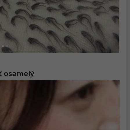
iť osamelý