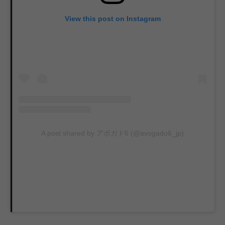
View this post on Instagram
A post shared by アボガド6 (@avogado6_jp)