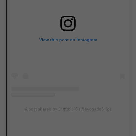
View this post on Instagram
A post shared by アボガド6 (@avogado6_jp)