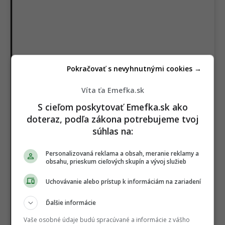
Pokračovať s nevyhnutnými cookies →
Víta ťa Emefka.sk
View this post on Instagram
S cieľom poskytovať Emefka.sk ako
doteraz, podľa zákona potrebujeme tvoj
súhlas na:
Personalizovaná reklama a obsah, meranie reklamy a
obsahu, prieskum cieľových skupín a vývoj služieb
Uchovávanie alebo prístup k informáciám na zariadení
Ďalšie informácie
A post shared by アボガド6 (@avogado6_jp)
Vaše osobné údaje budú spracúvané a informácie z vášho