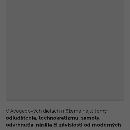
V Avogadových dielach môžeme nájsť témy
odľudštenia, technokratizmu, samoty,
odvrhnutia, násilia či závislosti od moderných