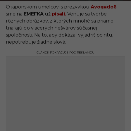
.
1
O japonskom umelcovi s prezývkou
Avogado6
0
sme na
EMEFKA
už
písali.
Venuje sa tvorbe
.
2
rôznych obrázkov, z ktorých mnohé sa priamo
0
triafajú do viacerých nešvárov súčasnej
2
1
spoločnosti. Na to, aby dokázal vyjadriť pointu,
,
nepotrebuje žiadne slová.
0
3
:
ČLÁNOK POKRAČUJE POD REKLAMOU
0
0