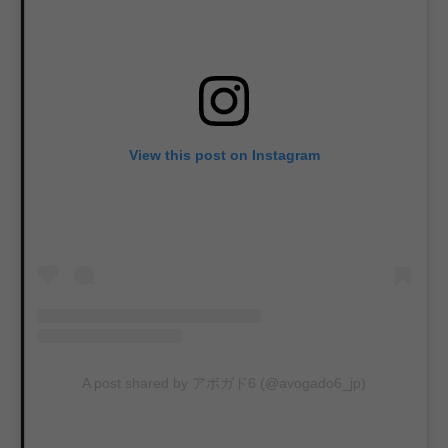
View this post on Instagram
A post shared by アボガド6 (@avogado6_jp)