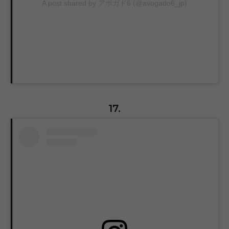
A post shared by アボガド6 (@avogado6_jp)
17.