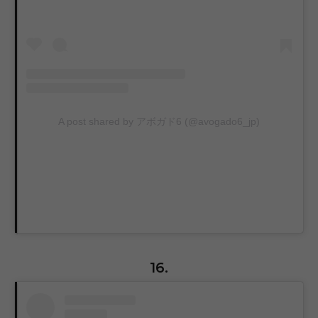
A post shared by アボガド6 (@avogado6_jp)
16.