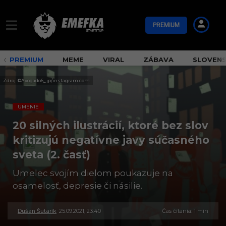
PREMIUM
PREMIUM
MEME
VIRAL
ZÁBAVA
SLOVEN
Zdroj: ©Avogado6_jp/instagram.com
UMENIE
20 silných ilustrácií, ktoré bez slov
kritizujú negatívne javy súčasného
sveta (2. časť)
Umelec svojím dielom poukazuje na
osamelosť, depresie či násilie.
Dušan Šutarík
25.09.2021, 23:40
2
Čas čítania: 1 min
1