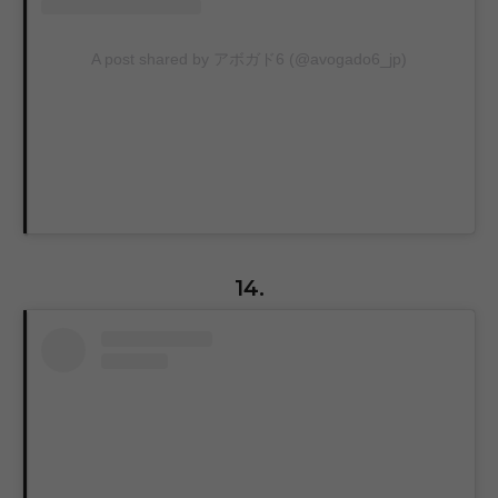
A post shared by アボガド6 (@avogado6_jp)
14.