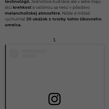
technológií.
Jednotlivé ilustrácie ale v sebe majú
istú
krehkosť
a väčšinou sa nesú v pôsobivo
melancholickej atmosfére.
Nižšie si môžeš
vychutnať
20 ukážok z tvorby tohto šikovného
umelca.
1.