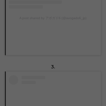
A post shared by アボガド6 (@avogado6_jp)
3.