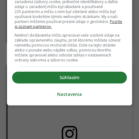
zariadenia (súbory cookie, jedinečné identifikátory a ďalšie
údaje o zariadení) môžu byť ukladané a používané
225 partnermi a môžu s nimi byť zdieľané alebo môžu byť
využívané konkrétne týmito webovými stránkami. My a naši
partneri môžeme používať presné údaje o geolokácii.
Pozrite
si zoznam partnerov.
Niektorí dodávatelia môžu spracúvať vaše osobné údaje na
základe oprávneného záujmu, proti ktorému môžete vzniesť
námietku pomocou možností nižšie. Dole na tejto stránke
alebo v ponuke webu nájdite odkaz, pomocou ktorého
môžete spravovať alebo odvolať súhlas v nastaveniach
9.
ochrany súkromia a súborov cookie.
Súhlasím
Nastavenia