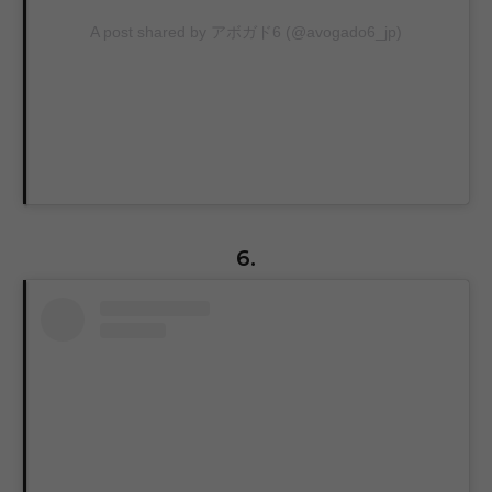
A post shared by アボガド6 (@avogado6_jp)
6.