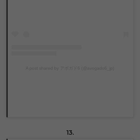
A post shared by アボガド6 (@avogado6_jp)
13.