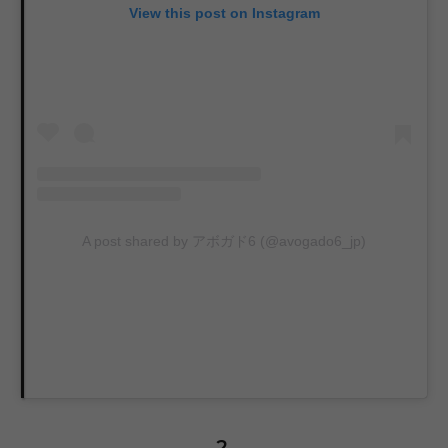
View this post on Instagram
A post shared by アボガド6 (@avogado6_jp)
2.