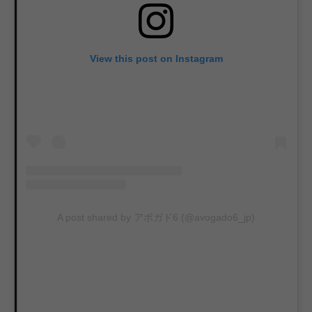
View this post on Instagram
A post shared by アボガド6 (@avogado6_jp)