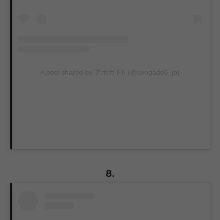
A post shared by アボガド6 (@avogado6_jp)
8.