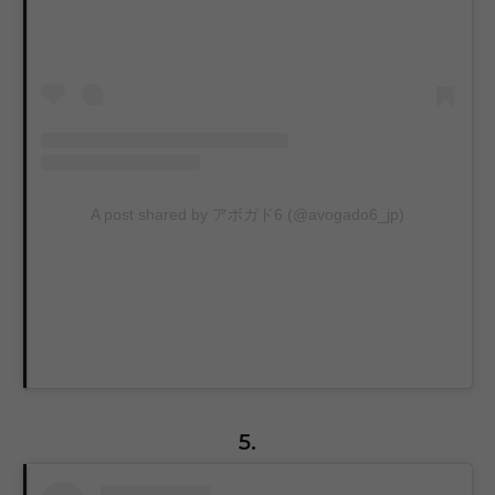
A post shared by アボガド6 (@avogado6_jp)
5.