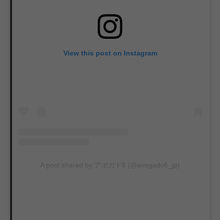
View this post on Instagram
A post shared by アボガド6 (@avogado6_jp)