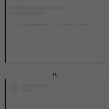
A post shared by アボガド6 (@avogado6_jp)
11.