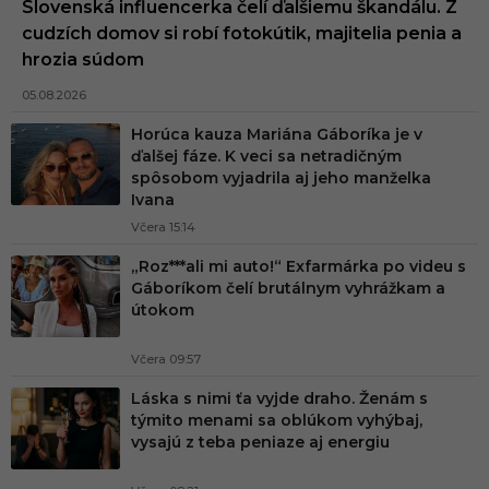
Slovenská influencerka čelí ďalšiemu škandálu. Z
cudzích domov si robí fotokútik, majitelia penia a
hrozia súdom
05.08.2026
Horúca kauza Mariána Gáboríka je v
ďalšej fáze. K veci sa netradičným
spôsobom vyjadrila aj jeho manželka
Ivana
Včera 15:14
„Roz***ali mi auto!“ Exfarmárka po videu s
Gáboríkom čelí brutálnym vyhrážkam a
útokom
Včera 09:57
Láska s nimi ťa vyjde draho. Ženám s
týmito menami sa oblúkom vyhýbaj,
vysajú z teba peniaze aj energiu