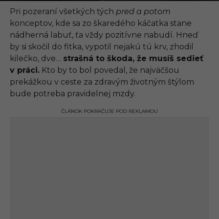
.
0
Pri pozeraní všetkých tých
pred a potom
9
konceptov, kde sa zo škaredého káčatka stane
.
2
nádherná labuť, ťa vždy pozitívne nabudí. Hneď
0
by si skočil do fitka, vypotil nejakú tú krv, zhodil
2
1
kilečko, dve…
strašná to škoda, že musíš sedieť
,
v práci.
Kto by to bol povedal, že najväčšou
1
6
prekážkou v ceste za zdravým životným štýlom
:
bude potreba pravidelnej mzdy.
1
2
ČLÁNOK POKRAČUJE POD REKLAMOU