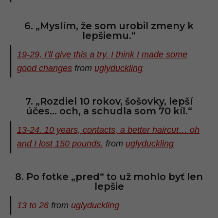
6. „Myslím, že som urobil zmeny k
lepšiemu.“
19-29, I’ll give this a try. I think I made some
good changes
from
uglyduckling
7. „Rozdiel 10 rokov, šošovky, lepší
účes… och, a schudla som 70 kíl.“
13-24. 10 years, contacts, a better haircut… oh
and I lost 150 pounds.
from
uglyduckling
8. Po fotke „pred“ to už mohlo byť len
lepšie
13 to 26
from
uglyduckling