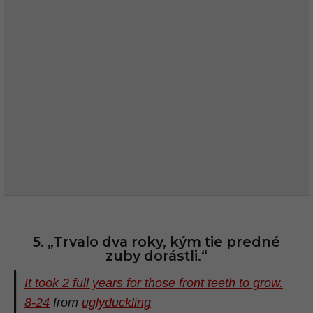
5. „Trvalo dva roky, kým tie predné
zuby dorástli.“
It took 2 full years for those front teeth to grow.
8-24
from
uglyduckling