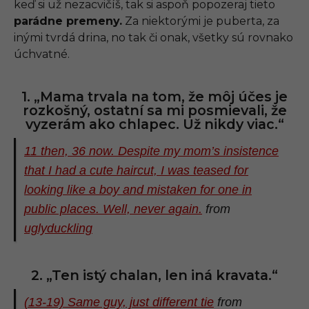
keď si už nezacvičíš, tak si aspoň popozeraj tieto
parádne premeny.
Za niektorými je puberta, za
inými tvrdá drina, no tak či onak, všetky sú rovnako
úchvatné.
1. „Mama trvala na tom, že môj účes je
rozkošný, ostatní sa mi posmievali, že
vyzerám ako chlapec. Už nikdy viac.“
11 then, 36 now. Despite my mom’s insistence
that I had a cute haircut, I was teased for
looking like a boy and mistaken for one in
public places. Well, never again.
from
uglyduckling
2. „Ten istý chalan, len iná kravata.“
(13-19) Same guy, just different tie
from