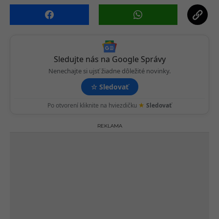
n
a
t
i
o
Sledujte nás na Google Správy
n
Nenechajte si ujsť žiadne dôležité novinky.
☆
Sledovať
★
Po otvorení kliknite na hviezdičku
Sledovať
REKLAMA