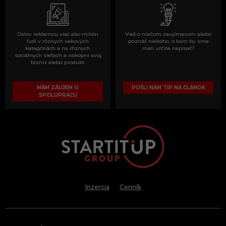
Oslov reklamou viac ako milión
Vieš o niečom zaujímavom alebo
ľudí v rôznych vekových
poznáš niekoho, o kom by sme
kategóriách a na rôznych
mali určite napísať?
sociálnych sieťach a nakopni svoj
biznis alebo produkt.
MÁM ZÁUJEM O
POŠLI NÁM TIP NA ČLÁNOK
SPOLUPRÁCU
Inzercia
Cenník