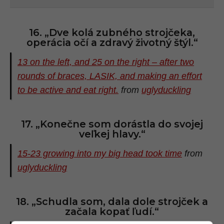
16. „Dve kolá zubného strojčeka,
operácia očí a zdravý životný štýl.“
13 on the left, and 25 on the right – after two
rounds of braces, LASIK, and making an effort
to be active and eat right.
from
uglyduckling
17. „Konečne som dorástla do svojej
veľkej hlavy.“
15-23 growing into my big head took time
from
uglyduckling
18. „Schudla som, dala dole strojček a
začala kopať ľudí.“