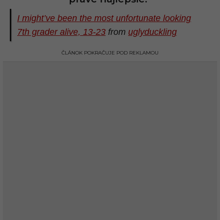
I might’ve been the most unfortunate looking
7th grader alive, 13-23
from
uglyduckling
ČLÁNOK POKRAČUJE POD REKLAMOU