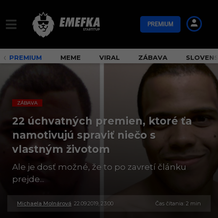
PREMIUM
PREMIUM
MEME
VIRAL
ZÁBAVA
SLOVEN
ZÁBAVA
22 úchvatných premien, ktoré ťa
namotivujú spraviť niečo s
vlastným životom
Ale je dosť možné, že to po zavretí článku
prejde...
Michaela Molnárová
22.09.2019, 23:00
3
Čas čítania: 2 min
0