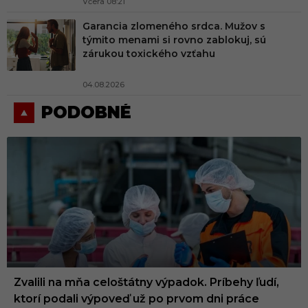
Včera 08:21
Garancia zlomeného srdca. Mužov s
týmito menami si rovno zablokuj, sú
zárukou toxického vzťahu
04.08.2026
PODOBNÉ
Zvalili na mňa celoštátny výpadok. Príbehy ľudí,
ktorí podali výpoveď už po prvom dni práce