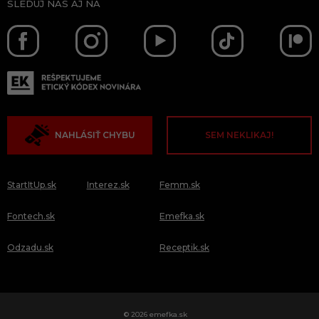
SLEDUJ NÁS AJ NA
NAHLÁSIŤ CHYBU
SEM NEKLIKAJ!
StartItUp.sk
Interez.sk
Femm.sk
Fontech.sk
Emefka.sk
Odzadu.sk
Receptik.sk
© 2026 emefka.sk