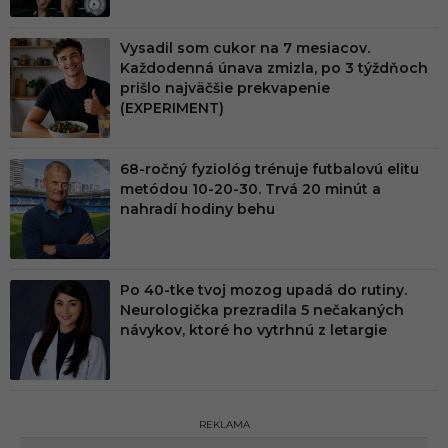
Vysadil som cukor na 7 mesiacov.
Každodenná únava zmizla, po 3 týždňoch
prišlo najväčšie prekvapenie
(EXPERIMENT)
68-ročný fyziológ trénuje futbalovú elitu
metódou 10-20-30. Trvá 20 minút a
nahradí hodiny behu
Po 40-tke tvoj mozog upadá do rutiny.
Neurologička prezradila 5 nečakaných
návykov, ktoré ho vytrhnú z letargie
REKLAMA