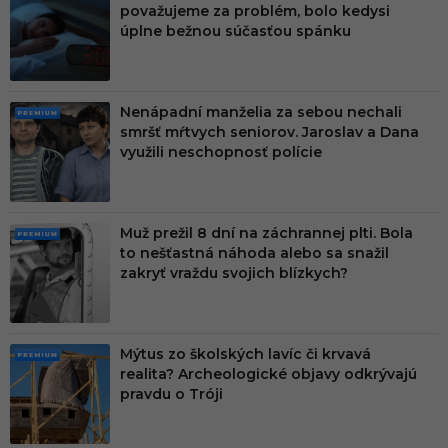
považujeme za problém, bolo kedysi
MIU
úplne bežnou súčasťou spánku
M
Nenápadní manželia za sebou nechali
PRE
smršť mŕtvych seniorov. Jaroslav a Dana
MIU
využili neschopnosť polície
M
Muž prežil 8 dní na záchrannej plti. Bola
PRE
to nešťastná náhoda alebo sa snažil
MIU
zakryť vraždu svojich blízkych?
M
Mýtus zo školských lavíc či krvavá
PRE
realita? Archeologické objavy odkrývajú
MIU
pravdu o Tróji
M