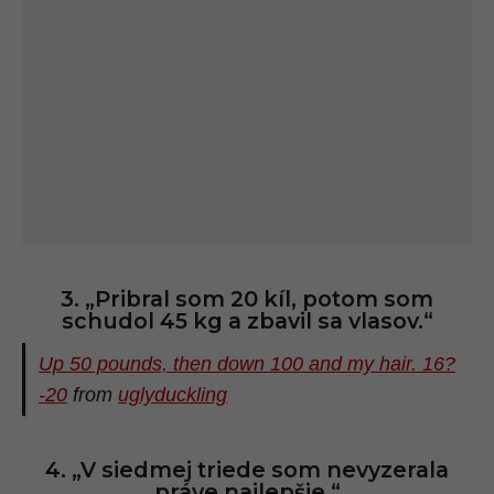
3. „Pribral som 20 kíl, potom som
schudol 45 kg a zbavil sa vlasov.“
Up 50 pounds, then down 100 and my hair. 16?
-20
from
uglyduckling
4. „V siedmej triede som nevyzerala
práve najlepšie.“