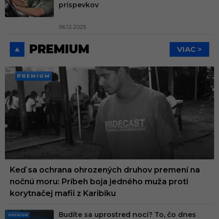
príspevkov
06.12.2025
PREMIUM
VIAC >
PREMI
UM
Keď sa ochrana ohrozených druhov premení na
nočnú moru: Príbeh boja jedného muža proti
korytnačej mafii z Karibiku
Budíte sa uprostred noci? To, čo dnes
PRE