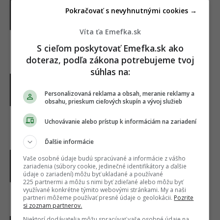
17 > 25. Lost weight, got my braces off, and
Pokračovať s nevyhnutnými cookies →
started kicking people a lot
from
uglyduckling
Víta ťa Emefka.sk
S cieľom poskytovať Emefka.sk ako
19. „Mala som modro-biely strojček.
doteraz, podľa zákona potrebujeme tvoj
Ladil s farbami mojej školy.“
súhlas na:
13 – 26 Gotta love the blue & white braces to
Personalizovaná reklama a obsah, meranie reklamy a
match my schools colors.
from
uglyduckling
obsahu, prieskum cieľových skupín a vývoj služieb
Uchovávanie alebo prístup k informáciám na zariadení
20. „Konečne sa cítim dobre vo svojom
tele.“
Ďalšie informácie
Vaše osobné údaje budú spracúvané a informácie z vášho
15-19 learning to be more comfortable with
zariadenia (súbory cookie, jedinečné identifikátory a ďalšie
myself
from
uglyduckling
údaje o zariadení) môžu byť ukladané a používané
225 partnermi a môžu s nimi byť zdieľané alebo môžu byť
využívané konkrétne týmito webovými stránkami. My a naši
partneri môžeme používať presné údaje o geolokácii.
Pozrite
21. Puberta… to nevysvetlíš.
si zoznam partnerov.
Niektorí dodávatelia môžu spracúvať vaše osobné údaje na