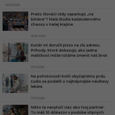
20.10.2025
Prečo Slováci vždy zaparkujú „na
blinkre“? Malá štúdia každodenného
chaosu v našej krajine
16.02.2026
Kuriér mi doručil pizzu na zlú adresu.
Príhody, ktoré dokazujú, ako jedna
maličkosť môže totálne zmeniť náš život
07.11.2025
Na pohotovosti kvôli obyčajnému prdu.
Ľudia sa podelili o najtrápnejšie návštevy
lekára
17.01.2026
Nikto ťa nevytočí viac ako tvoj partner.
Tu máš 10 dôkazov v podobe vtipných