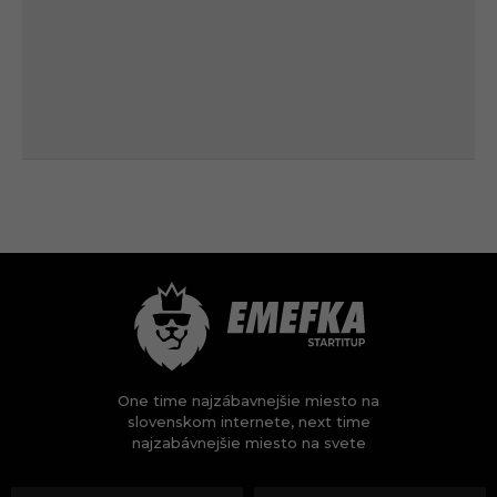
One time najzábavnejšie miesto na
slovenskom internete, next time
najzabávnejšie miesto na svete