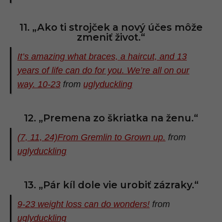
11. „Ako ti strojček a nový účes môže
zmeniť život.“
It’s amazing what braces, a haircut, and 13
years of life can do for you. We’re all on our
way. 10-23
from
uglyduckling
12. „Premena zo škriatka na ženu.“
(7, 11, 24)From Gremlin to Grown up.
from
uglyduckling
13. „Pár kíl dole vie urobiť zázraky.“
9-23 weight loss can do wonders!
from
uglyduckling