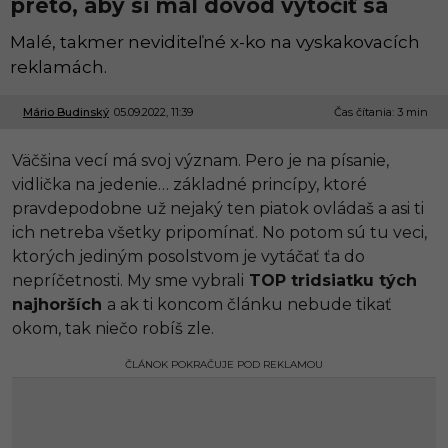
preto, aby si mal dôvod vytočiť sa
Malé, takmer neviditeľné x-ko na vyskakovacích
reklamách.
Mário Budinský
05.09.2022, 11:39
0
Čas čítania: 3 min
5
.
Väčšina vecí má svoj význam. Pero je na písanie,
0
9
vidlička na jedenie… základné princípy, ktoré
.
pravdepodobne už nejaký ten piatok ovládaš a asi ti
2
0
ich netreba všetky pripomínať. No potom sú tu veci,
2
ktorých jediným posolstvom je vytáčať ťa do
2
,
nepríčetnosti. My sme vybrali
TOP tridsiatku tých
1
najhorších
a ak ti koncom článku nebude tikať
1
:
okom, tak niečo robíš zle.
3
9
ČLÁNOK POKRAČUJE POD REKLAMOU