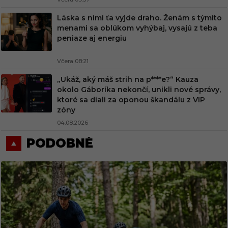
Láska s nimi ťa vyjde draho. Ženám s týmito
menami sa oblúkom vyhýbaj, vysajú z teba
peniaze aj energiu
Včera 08:21
„Ukáž, aký máš strih na p****e?“ Kauza
okolo Gáboríka nekončí, unikli nové správy,
ktoré sa diali za oponou škandálu z VIP
zóny
04.08.2026
PODOBNÉ