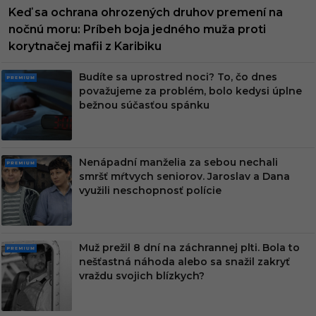
Keď sa ochrana ohrozených druhov premení na
nočnú moru: Príbeh boja jedného muža proti
korytnačej mafii z Karibiku
Budíte sa uprostred noci? To, čo dnes
PRE
považujeme za problém, bolo kedysi úplne
MIU
bežnou súčasťou spánku
M
Nenápadní manželia za sebou nechali
PRE
smršť mŕtvych seniorov. Jaroslav a Dana
MIU
využili neschopnosť polície
M
Muž prežil 8 dní na záchrannej plti. Bola to
PRE
nešťastná náhoda alebo sa snažil zakryť
MIU
vraždu svojich blízkych?
M