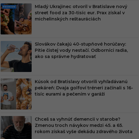
Mladý Ukrajinec otvoril v Bratislave nový
PRE
street food za 30-tisíc eur. Prax získal v
MIU
michelinských reštauráciách
M
Slovákov čakajú 40-stupňové horúčavy:
Pitie čistej vody nestačí. Odborníci radia,
ako sa správne hydratovať
Kúsok od Bratislavy otvorili vyhľadávanú
pekáreň: Dvaja golfoví tréneri začínali s 16-
tisíc eurami a pečením v garáži
Chceš sa vyhnúť demencii v starobe?
Zmenou troch návykov medzi 45. a 65.
rokom získaš vyše dekádu zdravého života