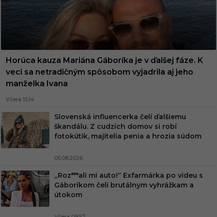
Horúca kauza Mariána Gáboríka je v ďalšej fáze. K
veci sa netradičným spôsobom vyjadrila aj jeho
manželka Ivana
Včera 15:14
Slovenská influencerka čelí ďalšiemu
škandálu. Z cudzích domov si robí
fotokútik, majitelia penia a hrozia súdom
05.08.2026
„Roz***ali mi auto!“ Exfarmárka po videu s
Gáboríkom čelí brutálnym vyhrážkam a
útokom
Včera 09:57