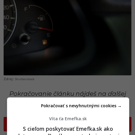
Shutterstock
Pokračovanie článku nájdeš na ďalšej
strane
Pokračovať s nevyhnutnými cookies →
Víta ťa Emefka.sk
P
ĎALEJ
o
S cieľom poskytovať Emefka.sk ako