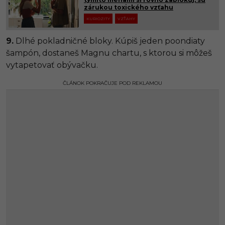
zárukou toxického vzťahu
KURIOZITY
VZŤAHY
9.
Dlhé pokladničné bloky. Kúpiš jeden poondiaty
šampón, dostaneš Magnu chartu, s ktorou si môžeš
vytapetovať obývačku.
ČLÁNOK POKRAČUJE POD REKLAMOU