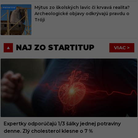
Mýtus zo školských lavíc či krvavá realita?
PRE
Archeologické objavy odkrývajú pravdu o
MIU
Tróji
M
NAJ ZO STARTITUP
VIAC >
Expertky odporúčajú 1/3 šálky jednej potraviny
denne. Zlý cholesterol klesne o 7 %