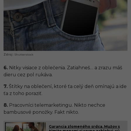
Shutterstock
6.
Nitky visiace z oblečenia. Zatiahneš… a zrazu máš
dieru cez pol rukáva.
7.
Štítky na oblečení, ktoré ťa celý deň omínajú a ide
ťa z toho poraziť.
8.
Pracovníci telemarketingu. Nikto nechce
bambusové ponožky. Fakt nikto.
Garancia zlomeného srdca. Mužov s
týmito menami si rovno zablokuj, sú