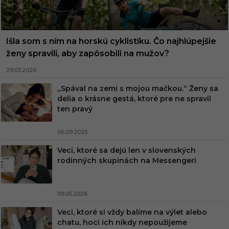
Išla som s ním na horskú cyklistiku. Čo najhlúpejšie
ženy spravili, aby zapôsobili na mužov?
29.03.2026
„Spával na zemi s mojou mačkou.“ Ženy sa
delia o krásne gestá, ktoré pre ne spravil
ten pravý
06.09.2025
Veci, ktoré sa dejú len v slovenských
rodinných skupinách na Messengeri
09.05.2026
Veci, ktoré si vždy balíme na výlet alebo
chatu, hoci ich nikdy nepoužijeme