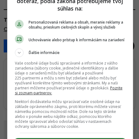
s
doteraz, podľa zákona potrebujeme tvoj
súhlas na:
t
P
TAGY:
Personalizovaná reklama a obsah, meranie reklamy a
a
obsahu, prieskum cieľových skupín a vývoj služieb
OTRAVNÉ VECI
,
VYTOČIŤ SA
g
Uchovávanie alebo prístup k informáciám na zariadení
i
n
Ďalšie informácie
a
Vaše osobné údaje budú spracúvané a informácie z vášho
t
zariadenia (súbory cookie, jedinečné identifikátory a ďalšie
i
údaje o zariadení) môžu byť ukladané a používané
Sledujte nás na Google Správy
225 partnermi a môžu s nimi byť zdieľané alebo môžu byť
o
Nenechajte si ujsť žiadne dôležité novinky.
využívané konkrétne týmito webovými stránkami. My a naši
partneri môžeme používať presné údaje o geolokácii.
Pozrite
n
☆
Sledovať
si zoznam partnerov.
Niektorí dodávatelia môžu spracúvať vaše osobné údaje na
★
Po otvorení kliknite na hviezdičku
Sledovať
základe oprávneného záujmu, proti ktorému môžete vzniesť
námietku pomocou možností nižšie. Dole na tejto stránke
alebo v ponuke webu nájdite odkaz, pomocou ktorého
REKLAMA
môžete spravovať alebo odvolať súhlas v nastaveniach
ochrany súkromia a súborov cookie.