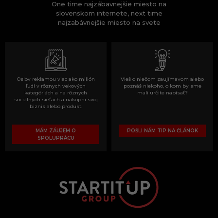
One time najzábavnejšie miesto na
slovenskom internete, next time
najzabávnejšie miesto na svete
Oslov reklamou viac ako milión
Vieš o niečom zaujímavom alebo
ľudí v rôznych vekových
poznáš niekoho, o kom by sme
kategóriách a na rôznych
mali určite napísať?
sociálnych sieťach a nakopni svoj
biznis alebo produkt.
MÁM ZÁUJEM O
POŠLI NÁM TIP NA ČLÁNOK
SPOLUPRÁCU