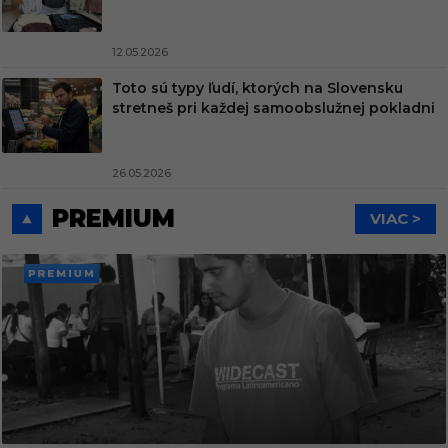
12.05.2026
Toto sú typy ľudí, ktorých na Slovensku
stretneš pri každej samoobslužnej pokladni
26.05.2026
PREMIUM
VIAC >
PREMI
UM