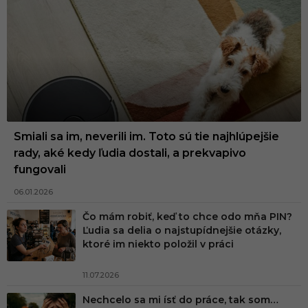
Smiali sa im, neverili im. Toto sú tie najhlúpejšie
rady, aké kedy ľudia dostali, a prekvapivo
fungovali
06.01.2026
Čo mám robiť, keď to chce odo mňa PIN?
Ľudia sa delia o najstupídnejšie otázky,
ktoré im niekto položil v práci
11.07.2026
Nechcelo sa mi ísť do práce, tak som…