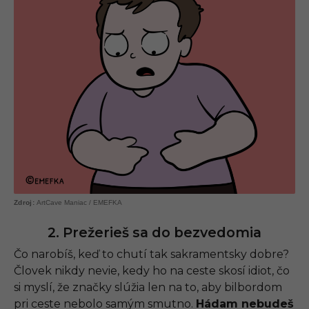
ArtCave Maniac / EMEFKA
2. Prežerieš sa do bezvedomia
Čo narobíš, keď to chutí tak sakramentsky dobre?
Človek nikdy nevie, kedy ho na ceste skosí idiot, čo
si myslí, že značky slúžia len na to, aby bilbordom
pri ceste nebolo samým smutno.
Hádam nebudeš