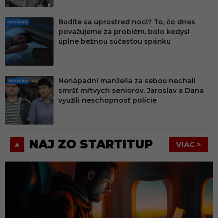
Budíte sa uprostred noci? To, čo dnes
PRE
považujeme za problém, bolo kedysi
MIU
úplne bežnou súčasťou spánku
M
Nenápadní manželia za sebou nechali
PRE
smršť mŕtvych seniorov. Jaroslav a Dana
MIU
využili neschopnosť polície
M
NAJ ZO STARTITUP
VIAC >