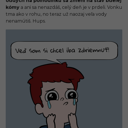
oddych na polhodinku sa zmení na stav bdelej
kómy
a ani sa nenazdáš, celý deň je v prdeli. Vonku
tma ako v rohu, no teraz už naozaj veľa vody
nenamútiš. Hups.