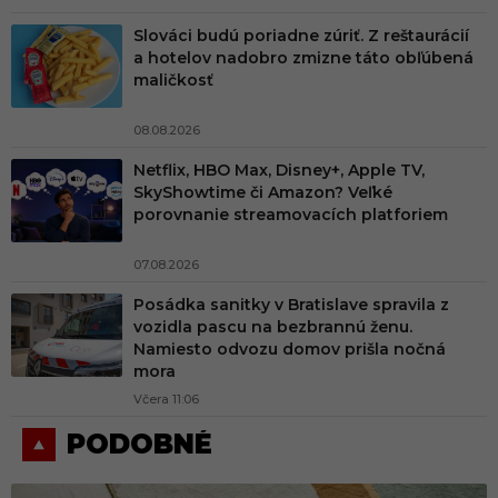
Slováci budú poriadne zúriť. Z reštaurácií
a hotelov nadobro zmizne táto obľúbená
maličkosť
08.08.2026
Netflix, HBO Max, Disney+, Apple TV,
SkyShowtime či Amazon? Veľké
porovnanie streamovacích platforiem
07.08.2026
Posádka sanitky v Bratislave spravila z
vozidla pascu na bezbrannú ženu.
Namiesto odvozu domov prišla nočná
mora
Včera 11:06
PODOBNÉ