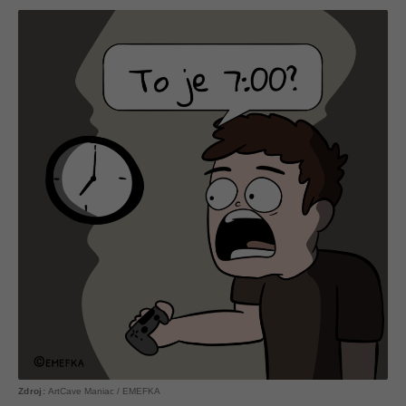
ArtCave Maniac / EMEFKA