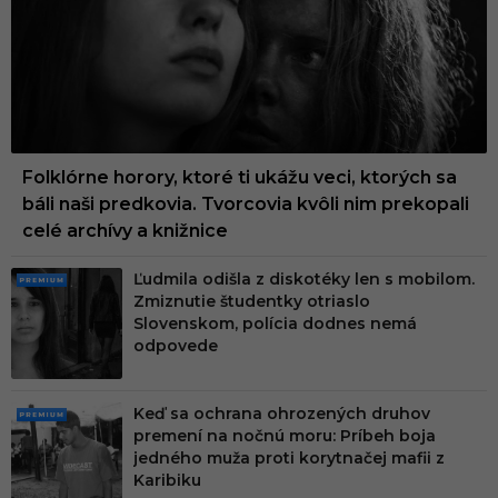
UM
Folklórne horory, ktoré ti ukážu veci, ktorých sa
báli naši predkovia. Tvorcovia kvôli nim prekopali
celé archívy a knižnice
Ľudmila odišla z diskotéky len s mobilom.
PRE
Zmiznutie študentky otriaslo
MIU
Slovenskom, polícia dodnes nemá
M
odpovede
Keď sa ochrana ohrozených druhov
PRE
premení na nočnú moru: Príbeh boja
MIU
jedného muža proti korytnačej mafii z
M
Karibiku