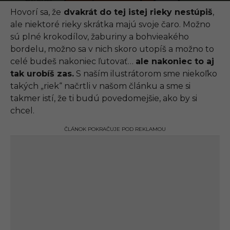
.
0
Hovorí sa, že
dvakrát do tej istej rieky nestúpiš
,
9
ale niektoré rieky skrátka majú svoje čaro. Možno
.
2
sú plné krokodílov, žaburiny a bohvieakého
0
bordelu, možno sa v nich skoro utopíš a možno to
2
1
celé budeš nakoniec ľutovať…
ale nakoniec to aj
,
tak urobíš zas.
S naším ilustrátorom sme niekoľko
1
1
takých „riek“ načrtli v našom článku a sme si
:
takmer istí, že ti budú povedomejšie, ako by si
0
0
chcel.
ČLÁNOK POKRAČUJE POD REKLAMOU