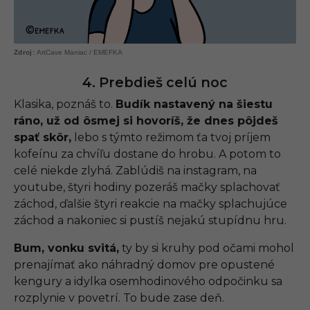
ArtCave Maniac / EMEFKA
4. Prebdieš celú noc
Klasika, poznáš to.
Budík nastavený na šiestu
ráno, už od ôsmej si hovoríš, že dnes pôjdeš
spať skôr,
lebo s týmto režimom ťa tvoj príjem
kofeínu za chvíľu dostane do hrobu. A potom to
celé niekde zlyhá. Zablúdiš na instagram, na
youtube, štyri hodiny pozeráš mačky splachovať
záchod, ďalšie štyri reakcie na mačky splachujúce
záchod a nakoniec si pustíš nejakú stupídnu hru.
Bum, vonku svitá,
ty by si kruhy pod očami mohol
prenajímať ako náhradný domov pre opustené
kengury a idylka osemhodinového odpočinku sa
rozplynie v povetrí. To bude zase deň.