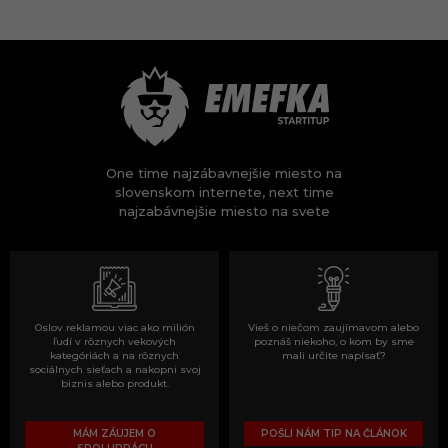
One time najzábavnejšie miesto na
slovenskom internete, next time
najzabávnejšie miesto na svete
Oslov reklamou viac ako milión
Vieš o niečom zaujímavom alebo
ľudí v rôznych vekových
poznáš niekoho, o kom by sme
kategóriách a na rôznych
mali určite napísať?
sociálnych sieťach a nakopni svoj
biznis alebo produkt.
MÁM ZÁUJEM O
POŠLI NÁM TIP NA ČLÁNOK