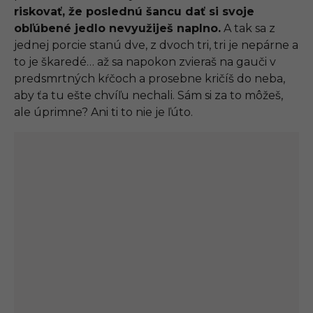
riskovať, že poslednú šancu dať si svoje
obľúbené jedlo nevyužiješ naplno.
A tak sa z
jednej porcie stanú dve, z dvoch tri, tri je nepárne a
to je škaredé… až sa napokon zvieraš na gauči v
predsmrtných kŕčoch a prosebne kričíš do neba,
aby ťa tu ešte chvíľu nechali. Sám si za to môžeš,
ale úprimne? Ani ti to nie je ľúto.