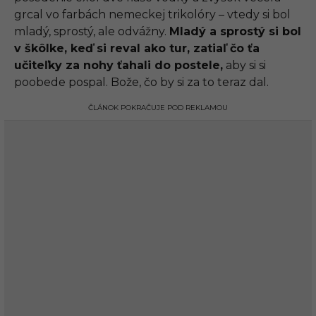
grcal vo farbách nemeckej trikolóry – vtedy si bol
mladý, sprostý, ale odvážny.
Mladý a sprostý si bol
v škôlke, keď si reval ako tur, zatiaľ čo ťa
učiteľky za nohy ťahali do postele,
aby si si
poobede pospal. Bože, čo by si za to teraz dal.
ČLÁNOK POKRAČUJE POD REKLAMOU