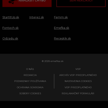
NAHLÁSIŤ CHYBU
SEM NEKLIKAJ!
StartItUp.sk
Interez.sk
Femm.sk
Fontech.sk
Emefka.sk
Odzadu.sk
Receptik.sk
© 2026 emefka.sk
O NÁS
VOP
REDAKCIA
ARCHÍV VOP PREDPLATNÉHO
PODMIENKY POUŽÍVANIA
NASTAVENIA COOKIES
OCHRANA SÚKROMIA
VOP PREDPLATNÉHO
SÚBORY COOKIES
REKLAMAČNÝ FORMULÁR