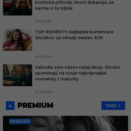
Komické príhody, ktoré dokazujú, že
karma si ťa nájde
03.12.2025
TOP KOMENTY: Najlepšie komentáre
Slovákov za minulý mesiac #29
02.01.2026
Zabudla som názov našej školy. Slováci
spomínajú na svoje najtrápnejšie
momenty z maturity
22.01.2026
PREMIUM
VIAC >
PREMI