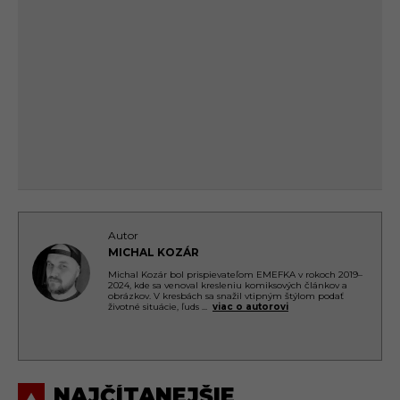
Autor
MICHAL KOZÁR
Michal Kozár bol prispievateľom EMEFKA v rokoch 2019–
2024, kde sa venoval kresleniu komiksových článkov a
obrázkov. V kresbách sa snažil vtipným štýlom podať
životné situácie, ľuds
...
viac o autorovi
NAJČÍTANEJŠIE