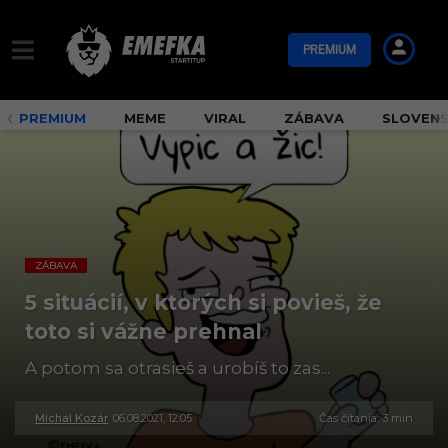
PREMIUM
PREMIUM
MEME
VIRAL
ZÁBAVA
SLOVEN
ZÁBAVA
5 situácií, v ktorých si povieš, že
toto si vážne prehnal
A potom sa otrasieš a urobíš to zas...
Michal Kozár
06.08.2021, 12:05
3
Čas čítania: 3 min
0