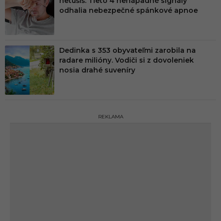
netušíš: Tieto 4 nenápadné signály
odhalia nebezpečné spánkové apnoe
Dedinka s 353 obyvateľmi zarobila na
radare milióny. Vodiči si z dovoleniek
nosia drahé suveníry
REKLAMA