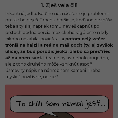
1. Zješ veľa čili
Pikantné jedlo. Keď ho neznášaš, nie je problém –
proste ho neješ. Trochu horšie je, keď ono neznáša
teba a ty si aj napriek tomu nevieš capnúť po
prstoch. Jedna porcia mexického ragú ešte nikdy
nikoho nezabila, povieš si…
a potom celý večer
tróniš na hajzli a reálne máš pocit (ty, aj zvyšok
ulice), že buď porodíš ježka, alebo sa pres*rieš
až na onen svet.
Ideálne by asi nebolo ani jedno,
ale z toho druhého môže vzniknúť aspoň
úsmevný nápis na náhrobnom kameni. Treba
myslieť pozitívne, no nie?