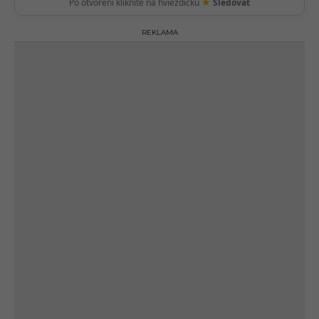
★
Po otvorení kliknite na hviezdičku
Sledovať
REKLAMA