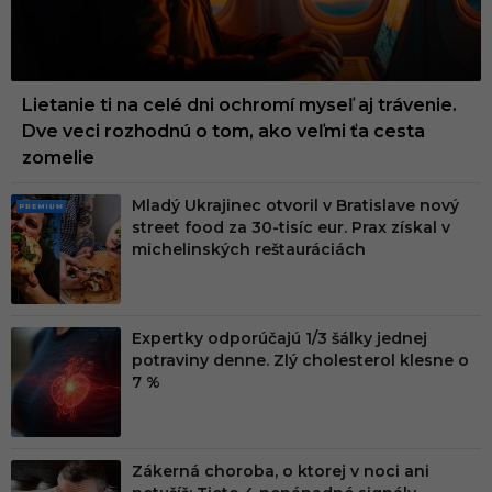
Lietanie ti na celé dni ochromí myseľ aj trávenie.
Dve veci rozhodnú o tom, ako veľmi ťa cesta
zomelie
Mladý Ukrajinec otvoril v Bratislave nový
PRE
street food za 30-tisíc eur. Prax získal v
MIU
michelinských reštauráciách
M
Expertky odporúčajú 1/3 šálky jednej
potraviny denne. Zlý cholesterol klesne o
7 %
Zákerná choroba, o ktorej v noci ani