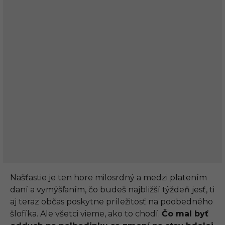
Našťastie je ten hore milosrdný a medzi platením
daní a vymýšľaním, čo budeš najbližší týždeň jesť, ti
aj teraz občas poskytne príležitosť na poobedného
šlofíka. Ale všetci vieme, ako to chodí.
Čo mal byť