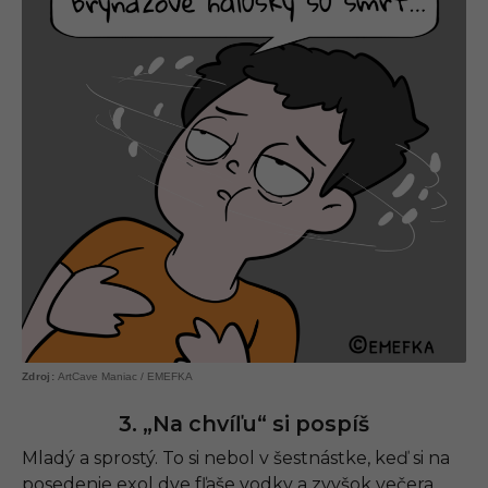
ArtCave Maniac / EMEFKA
3. „Na chvíľu“ si pospíš
Mladý a sprostý. To si nebol v šestnástke, keď si na
posedenie exol dve fľaše vodky a zvyšok večera