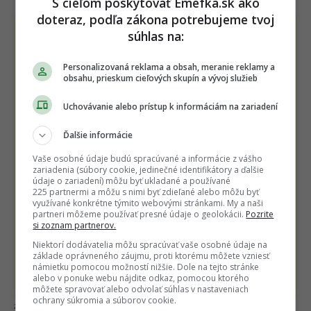
S cieľom poskytovať Emefka.sk ako
doteraz, podľa zákona potrebujeme tvoj
súhlas na:
Personalizovaná reklama a obsah, meranie reklamy a
obsahu, prieskum cieľových skupín a vývoj služieb
Uchovávanie alebo prístup k informáciám na zariadení
Ďalšie informácie
Vaše osobné údaje budú spracúvané a informácie z vášho
zariadenia (súbory cookie, jedinečné identifikátory a ďalšie
údaje o zariadení) môžu byť ukladané a používané
225 partnermi a môžu s nimi byť zdieľané alebo môžu byť
využívané konkrétne týmito webovými stránkami. My a naši
partneri môžeme používať presné údaje o geolokácii.
Pozrite
si zoznam partnerov.
Niektorí dodávatelia môžu spracúvať vaše osobné údaje na
základe oprávneného záujmu, proti ktorému môžete vzniesť
námietku pomocou možností nižšie. Dole na tejto stránke
alebo v ponuke webu nájdite odkaz, pomocou ktorého
môžete spravovať alebo odvolať súhlas v nastaveniach
ochrany súkromia a súborov cookie.
ArtCave Maniac / EMEFKA