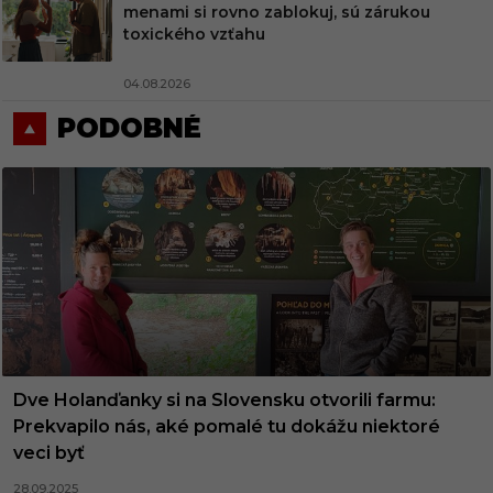
menami si rovno zablokuj, sú zárukou
toxického vzťahu
04.08.2026
PODOBNÉ
Dve Holanďanky si na Slovensku otvorili farmu:
Prekvapilo nás, aké pomalé tu dokážu niektoré
veci byť
28.09.2025