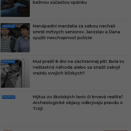
MIU
bežnou súčasťou spánku
M
Nenápadní manželia za sebou nechali
PRE
smršť mŕtvych seniorov. Jaroslav a Dana
MIU
využili neschopnosť polície
M
Muž prežil 8 dní na záchrannej plti. Bola to
PRE
nešťastná náhoda alebo sa snažil zakryť
MIU
vraždu svojich blízkych?
M
Mýtus zo školských lavíc či krvavá realita?
PRE
Archeologické objavy odkrývajú pravdu o
MIU
Tróji
M