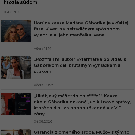
hrozia súdom
05.08.2026
Horúca kauza Mariána Gáboríka je v ďalšej
fáze. K veci sa netradičným spôsobom
vyjadrila aj jeho manželka Ivana
Včera 15:14
„Roz***ali mi auto!“ Exfarmárka po videu s
Gáboríkom čelí brutálnym vyhrážkam a
útokom
Včera 09:57
„Ukáž, aký máš strih na p****e?“ Kauza
okolo Gáboríka nekončí, unikli nové správy,
ktoré sa diali za oponou škandálu z VIP
zóny
04.08.2026
Garancia zlomeného srdca. Mužov s týmito