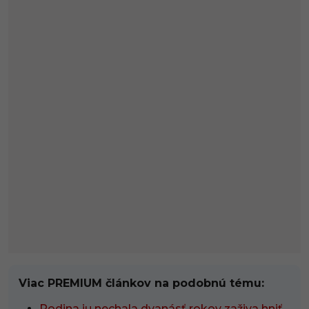
Viac PREMIUM článkov na podobnú tému:
Rodina ju nechala dvanásť rokov zaživa hniť