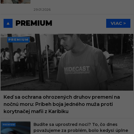
29.01.2026
PREMIUM
VIAC >
PREMI
UM
Keď sa ochrana ohrozených druhov premení na
nočnú moru: Príbeh boja jedného muža proti
korytnačej mafii z Karibiku
Budíte sa uprostred noci? To, čo dnes
PRE
považujeme za problém, bolo kedysi úplne