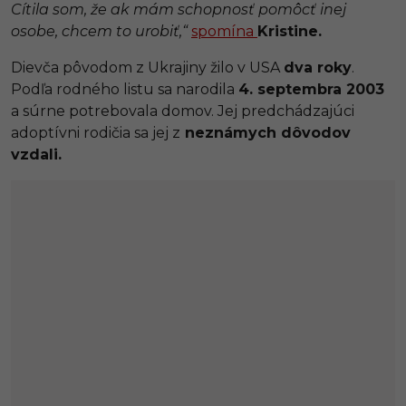
Cítila som, že ak mám schopnosť pomôcť inej
osobe, chcem to urobiť,“
spomína
Kristine.
Dievča pôvodom z Ukrajiny žilo v USA
dva roky
.
Podľa rodného listu sa narodila
4. septembra 2003
a súrne potrebovala domov. Jej predchádzajúci
adoptívni rodičia sa jej z
neznámych dôvodov
vzdali.