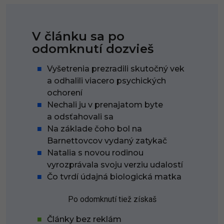
V článku sa po
odomknutí dozvieš
Vyšetrenia prezradili skutočný vek
a odhalili viacero psychických
ochorení
Nechali ju v prenajatom byte
a odsťahovali sa
Na základe čoho bol na
Barnettovcov vydaný zatykač
Natalia s novou rodinou
vyrozprávala svoju verziu udalostí
Čo tvrdí údajná biologická matka
Po odomknutí tiež získaš
Články bez reklám