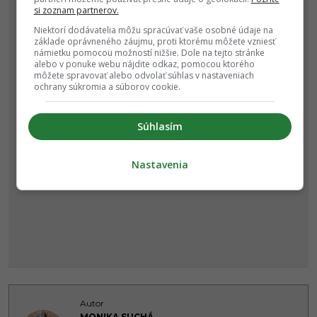
si zoznam partnerov.
Niektorí dodávatelia môžu spracúvať vaše osobné údaje na
základe oprávneného záujmu, proti ktorému môžete vzniesť
námietku pomocou možností nižšie. Dole na tejto stránke
alebo v ponuke webu nájdite odkaz, pomocou ktorého
môžete spravovať alebo odvolať súhlas v nastaveniach
ochrany súkromia a súborov cookie.
Súhlasím
Nastavenia
Autor
MONIKA SUCHÁ