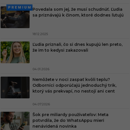
Povedala som jej, že musí schudnúť. Ľudia
sa priznávajú k činom, ktoré dodnes ľutujú
18.12.2025
Ľudia priznali, čo si dnes kupujú len preto,
že im to kedysi zakazovali
04.01.2026
Nemôžete v noci zaspať kvôli teplu?
Odborníci odporúčajú jednoduchý trik,
ktorý vás prekvapí, no nestojí ani cent
04.07.2026
Šok pre miliardy používateľov: Meta
potvrdila, že do WhatsAppu mieri
nenávidená novinka