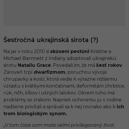
Šesťročná ukrajinská sirota (?)
Na jar v roku 2010 si
skúsení pestúni
Kristine a
Michael Barnnett z Indiany adoptovali ukrajinskú
sirotu
Nataliu Grace
. Povedali im, že má
šesť rokov
.
Zároveň trpí
dwarfizmom
, poruchou vývoja
chrupavky a kostí, ktorá vedie k výrazne nižšiemu
vzrastu s krátkymi končatinami, deformitám chrbtice,
rúk, nôh, kĺbov i ušných lalokov. Okrem toho má
problémy so zrakom. Napriek ochoreniu ju v rodine
nadšene privítali a správali sa k nej rovnako ako k
ich
trom biologickým synom.
„V tom čase som mala veľmi privilegovaný život.