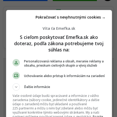
t
i
Pokračovať s nevyhnutnými cookies →
o
Sledujte nás na Google Správy
n
Nenechajte si ujsť žiadne dôležité novinky.
Víta ťa Emefka.sk
☆
Sledovať
S cieľom poskytovať Emefka.sk ako
doteraz, podľa zákona potrebujeme tvoj
★
Po otvorení kliknite na hviezdičku
Sledovať
súhlas na:
REKLAMA
Personalizovaná reklama a obsah, meranie reklamy a
obsahu, prieskum cieľových skupín a vývoj služieb
Uchovávanie alebo prístup k informáciám na zariadení
Ďalšie informácie
Vaše osobné údaje budú spracúvané a informácie z vášho
zariadenia (súbory cookie, jedinečné identifikátory a ďalšie
údaje o zariadení) môžu byť ukladané a používané
225 partnermi a môžu s nimi byť zdieľané alebo môžu byť
využívané konkrétne týmito webovými stránkami. My a naši
partneri môžeme používať presné údaje o geolokácii.
Pozrite