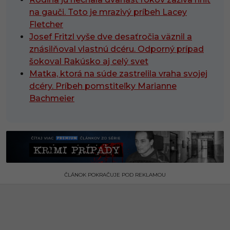
na gauči. Toto je mrazivý príbeh Lacey
Fletcher
Josef Fritzl vyše dve desaťročia väznil a
znásilňoval vlastnú dcéru. Odporný prípad
šokoval Rakúsko aj celý svet
Matka, ktorá na súde zastrelila vraha svojej
dcéry. Príbeh pomstiteľky Marianne
Bachmeier
ČLÁNOK POKRAČUJE POD REKLAMOU