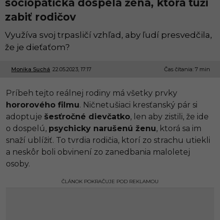
sociopatická dospelá žena, ktorá túži
zabiť rodičov
Využíva svoj trpasličí vzhľad, aby ľudí presvedčila,
že je dieťaťom?
Monika Suchá
22.05.2023, 17:17
0
Čas čítania: 7 min
7
.
Príbeh tejto reálnej rodiny má všetky prvky
0
3
hororového filmu
. Ničnetušiaci kresťanský pár si
.
adoptuje
šesťročné dievčatko
, len aby zistili, že ide
2
0
o dospelú,
psychicky narušenú ženu
, ktorá sa im
2
snaží ublížiť. To tvrdia rodičia, ktorí zo strachu utiekli
4
,
a neskôr boli obvinení zo zanedbania maloletej
1
osoby.
0
:
1
ČLÁNOK POKRAČUJE POD REKLAMOU
1