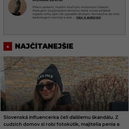
Píšem prstami, myslím hlučným vnútorným hlasom.
Atakujem zaujímavými témami, ktoré musia prilákať
najskôr mňa, kým ich vyzradím druhým. Konvenčne do nich
badurkujem ironický a sark
...
viac o autorovi
NAJČÍTANEJŠIE
Slovenská influencerka čelí ďalšiemu škandálu. Z
cudzích domov si robí fotokútik, majitelia penia a