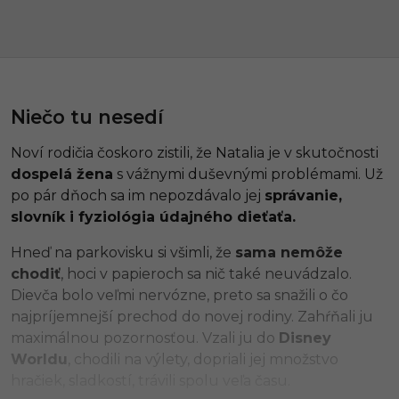
Niečo tu nesedí
Noví rodičia čoskoro zistili, že Natalia je v skutočnosti
dospelá žena
s vážnymi duševnými problémami. Už
po pár dňoch sa im nepozdávalo jej
správanie,
slovník i fyziológia údajného dieťaťa.
Hneď na parkovisku si všimli, že
sama nemôže
chodiť
, hoci v papieroch sa nič také neuvádzalo.
Dievča bolo veľmi nervózne, preto sa snažili o čo
najpríjemnejší prechod do novej rodiny. Zahŕňali ju
maximálnou pozornosťou. Vzali ju do
Disney
Worldu
, chodili na výlety, dopriali jej množstvo
hračiek, sladkostí, trávili spolu veľa času.