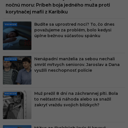
nočnú moru: Príbeh boja jedného muža proti
korytnačej mafii z Karibiku
Budíte sa uprostred noci? To, čo dnes
PRE
považujeme za problém, bolo kedysi
MIU
úplne bežnou súčasťou spánku
M
Nenápadní manželia za sebou nechali
PRE
smršť mŕtvych seniorov. Jaroslav a Dana
MIU
využili neschopnosť polície
M
Muž prežil 8 dní na záchrannej plti. Bola
PRE
to nešťastná náhoda alebo sa snažil
MIU
zakryť vraždu svojich blízkych?
M