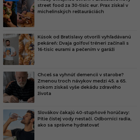
PRE
street food za 30-tisíc eur. Prax získal v
MIU
michelinských reštauráciách
M
Kúsok od Bratislavy otvorili vyhľadávanú
pekáreň: Dvaja golfoví tréneri začínali s
16-tisíc eurami a pečením v garáži
Chceš sa vyhnúť demencii v starobe?
Zmenou troch návykov medzi 45. a 65.
rokom získaš vyše dekádu zdravého
života
Slovákov čakajú 40-stupňové horúčavy:
Pitie čistej vody nestačí. Odborníci radia,
ako sa správne hydratovať