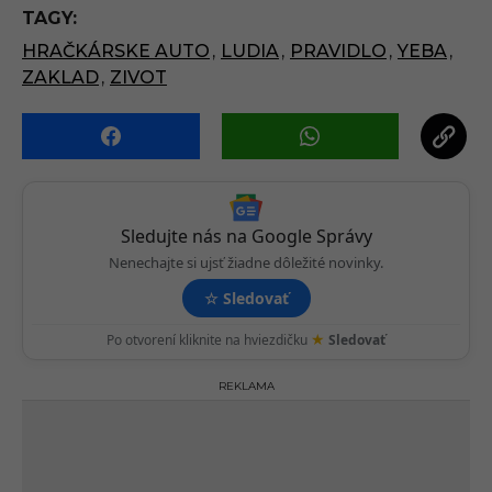
P
TAGY:
a
HRAČKÁRSKE AUTO
,
LUDIA
,
PRAVIDLO
,
YEBA
,
g
ZAKLAD
,
ZIVOT
i
n
a
t
i
o
Sledujte nás na Google Správy
n
Nenechajte si ujsť žiadne dôležité novinky.
☆
Sledovať
★
Po otvorení kliknite na hviezdičku
Sledovať
REKLAMA