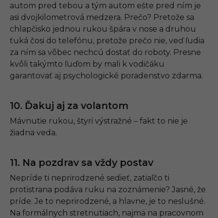
autom pred tebou a tým autom ešte pred ním je
asi dvojkilometrová medzera. Prečo? Pretože sa
chlapčisko jednou rukou špára v nose a druhou
ťuká čosi do telefónu, pretože prečo nie, veď ľudia
za ním sa vôbec nechcú dostať do roboty. Presne
kvôli takýmto ľuďom by mali k vodičáku
garantovať aj psychologické poradenstvo zdarma.
10. Ďakuj aj za volantom
Mávnutie rukou, štyri výstražné – fakt to nie je
žiadna veda.
11. Na pozdrav sa vždy postav
Nepríde ti neprirodzené sedieť, zatiaľčo ti
protistrana podáva ruku na zoznámenie? Jasné, že
príde. Je to neprirodzené, a hlavne, je to neslušné.
Na formálnych stretnutiach, najmä na pracovnom