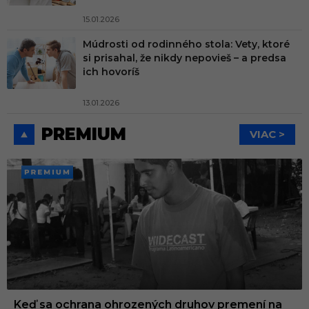
15.01.2026
Múdrosti od rodinného stola: Vety, ktoré
si prisahal, že nikdy nepovieš – a predsa
ich hovoríš
13.01.2026
PREMIUM
VIAC >
PREMI
UM
Keď sa ochrana ohrozených druhov premení na