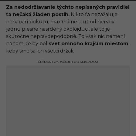
.
0
Za nedodržiavanie týchto nepísaných pravidiel
9
ťa nečaká žiaden postih.
Nikto ťa nezažaluje,
.
2
nenaparí pokutu, maximálne ti už od nervov
0
jednu plesne nasrdený okoloidúci, ale to je
2
1
skutočne nepravdepodobné. To však nič nemení
,
na tom, že by bol
svet omnoho krajším miestom
,
1
6
keby sme sa ich všetci držali.
:
4
ČLÁNOK POKRAČUJE POD REKLAMOU
2