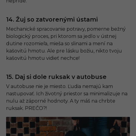
nepríde.
14. Žuj so zatvorenými ústami
Mechanické spracovanie potravy, pomerne bežný
biologický proces, pri ktorom sa jedlo v ústnej
dutine rozomieľa, mieša so slinami a mení na
kašovitú hmotu. Ale pre lásku božiu, nikto tvoju
kašovitú hmotu vidieť nechce!
15. Daj si dole ruksak v autobuse
V autobuse nie je miesto. Ľudia nemajú kam
nastupovať. Ich životný priestor sa minimalizuje na
nulu až záporné hodnoty. A ty máš na chrbte
ruksak. PREČO?!