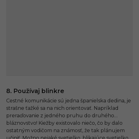
8. Používaj blinkre
Cestné komunikácie sú jedna španielska dedina, je
strašne ťažké sa na nich orientovať. Napríklad
preraďovanie z jedného pruhu do druhého…
bláznovstvo! Kiežby existovalo niečo, čo by dalo
ostatným vodičom na známosť, že tak plánujem
učiniť. Možno nejaké svetielko, blikajúce svetielko…