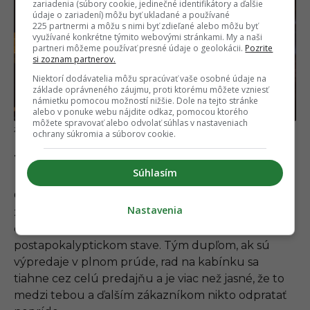
zariadenia (súbory cookie, jedinečné identifikátory a ďalšie
údaje o zariadení) môžu byť ukladané a používané
225 partnermi a môžu s nimi byť zdieľané alebo môžu byť
využívané konkrétne týmito webovými stránkami. My a naši
partneri môžeme používať presné údaje o geolokácii.
Pozrite
si zoznam partnerov.
Niektorí dodávatelia môžu spracúvať vaše osobné údaje na
základe oprávneného záujmu, proti ktorému môžete vzniesť
námietku pomocou možností nižšie. Dole na tejto stránke
alebo v ponuke webu nájdite odkaz, pomocou ktorého
môžete spravovať alebo odvolať súhlas v nastaveniach
Sabri Tuzcu / Unsplash
ochrany súkromia a súborov cookie.
13. Nenechaj po sebe spúšť v skúšobnej
kabínke
Súhlasím
Obchod síce zamestnáva ľudí, ktorí (mimo iného)
Nastavenia
za upratovanie kabínok poberajú mzdu, ale to ťa
ešte neoprávňuje zanechať ich v
postapokalyptickom stave. Tým dupľom, ak sú
výpredaje v plnom prúde, rad na kabínku sa
tiahne cez celú predajňu a je viac než jasné, že to
medzi tebou a ďalším zákazníkom nikto odpratať