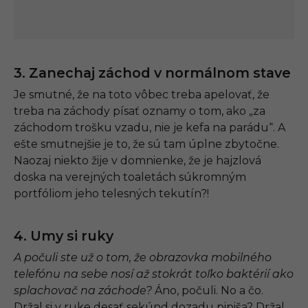
3. Zanechaj záchod v normálnom stave
Je smutné, že na toto vôbec treba apelovať, že
treba na záchody písať oznamy o tom, ako „za
záchodom trošku vzadu, nie je kefa na parádu“. A
ešte smutnejšie je to, že sú tam úplne zbytočne.
Naozaj niekto žije v domnienke, že je hajzlová
doska na verejných toaletách súkromným
portfóliom jeho telesných tekutín?!
4. Umy si ruky
A počuli ste už o tom, že obrazovka mobilného
telefónu na sebe nosí až stokrát toľko baktérií ako
splachovač na záchode?
Áno, počuli. No a čo.
Držal si v ruke desať sekúnd dozadu pipiša? Držal.