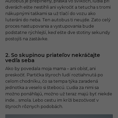
Autobus je preplnený, praská vo švíkoch, ľudia pri
dverách ešte nestihli ani vykročiť a tetucha s tromi
nákupnými taškami sa už tlačí do vozu ako
luteráni do neba. Ten autobus ti neujde. Zato celý
proces nastupovania a vystupovania bude
podstatne rýchlejší, keď ešte dve stotiny sekundy
postojíš na zastávke.
2. So skupinou priateľov nekráčajte
vedľa seba
Ako by povedala moja mama – ani obísť, ani
preskočiť. Partička štyroch ľudí roztiahnutá po
celom chodníku, čo sa tempa týka zaradená
jednotka a veselo si štebocú. Ľudia za nimi sa
možno ponáhľajú, možno už teraz majú byť niekde
inde… smola. Lebo cestu im kríži bezočivosť v
štyroch rôznych podobách.