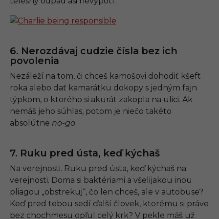
telesný odpad asi nevypotí.
6. Nerozdávaj cudzie čísla bez ich
povolenia
Nezáleží na tom, či chceš kamošovi dohodiť kšeft
roka alebo dať kamarátku dokopy s jedným fajn
týpkom, o ktorého si akurát zakopla na ulici. Ak
nemáš jeho súhlas, potom je niečo takéto
absolútne
no-go
.
7. Ruku pred ústa, keď kýchaš
Na verejnosti. Ruku pred ústa, keď kýchaš na
verejnosti. Doma si baktériami a všelijakou inou
pliagou „obstrekuj“, čo len chceš, ale v autobuse?
Keď pred tebou sedí ďalší človek, ktorému si práve
bez chochmesu opľul celý krk? V pekle máš už