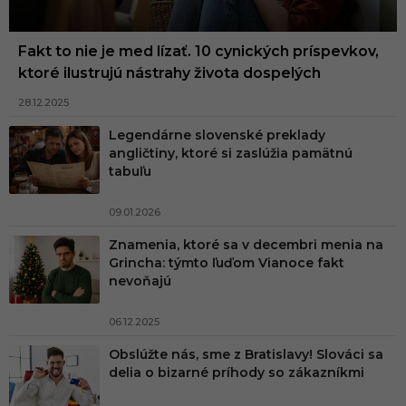
Fakt to nie je med lízať. 10 cynických príspevkov,
ktoré ilustrujú nástrahy života dospelých
28.12.2025
Legendárne slovenské preklady
angličtiny, ktoré si zaslúžia pamätnú
tabuľu
09.01.2026
Znamenia, ktoré sa v decembri menia na
Grincha: týmto ľuďom Vianoce fakt
nevoňajú
06.12.2025
Obslúžte nás, sme z Bratislavy! Slováci sa
delia o bizarné príhody so zákazníkmi