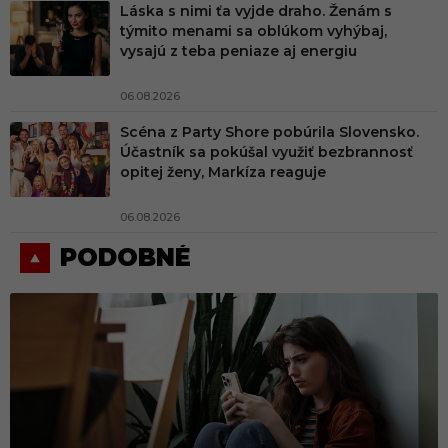
Láska s nimi ťa vyjde draho. Ženám s
týmito menami sa oblúkom vyhýbaj,
vysajú z teba peniaze aj energiu
06.08.2026
Scéna z Party Shore pobúrila Slovensko.
Účastník sa pokúšal využiť bezbrannosť
opitej ženy, Markíza reaguje
06.08.2026
PODOBNÉ