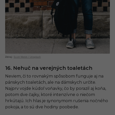
Scott Webb / Unsplash
16. Nehuč na verejných toaletách
Neviem, či to rovnakým spôsobom funguje aj na
pánskych toaletách, ale na dámskych určite.
Najprv vojde kúdoľ voňavky, čo by porazil aj koňa,
potom dve čajky, ktoré intenzívne o niečom
hrkútajú. Ich hlas je synonymom rušenia nočného
pokoja, a to sú dve hodiny poobede.