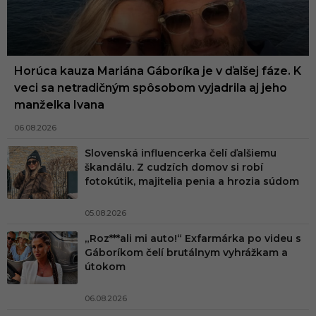
Horúca kauza Mariána Gáboríka je v ďalšej fáze. K
veci sa netradičným spôsobom vyjadrila aj jeho
manželka Ivana
06.08.2026
Slovenská influencerka čelí ďalšiemu
škandálu. Z cudzích domov si robí
fotokútik, majitelia penia a hrozia súdom
05.08.2026
„Roz***ali mi auto!“ Exfarmárka po videu s
Gáboríkom čelí brutálnym vyhrážkam a
útokom
06.08.2026