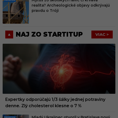
Mýtus zo školských lavíc či krvavá
PRE
realita? Archeologické objavy odkrývajú
MIU
pravdu o Tróji
M
NAJ ZO STARTITUP
VIAC >
Expertky odporúčajú 1/3 šálky jednej potraviny
denne. Zlý cholesterol klesne o 7 %
Mladý Ukrajinec otvoril v Bratislave nový