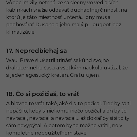
Vôbec im žily netrhá, že sa slečny vo vedľajších
kabínkach snažia oddávať duchaplnej činnosti, na
ktorú je táto miestnosť určená… ony musia
poohovárať Dušana a jeho malý p… eugeot bez
klimatizácie.
17. Nepredbiehaj sa
Wau. Práve si ušetril trinásť sekúnd svojho
drahocenného času a všetkým naokolo ukázal, že
si jeden egoistický kretén. Gratulujem.
18. Čo si požičiaš, to vráť
A hlavne to vráť také, aké si si to požičal. Tiež by sa ti
nepáčilo, keby si niekomu niečo požičal a on by to
nevracal, nevracal a nevracal… až dokiaľ by si si to ty
sám nevypýtal. A potom by to možno vrátil, no v
kompletne nepoužiteľnom stave.