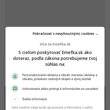
Pokračovať s nevyhnutnými cookies →
Víta ťa Emefka.sk
S cieľom poskytovať Emefka.sk ako
doteraz, podľa zákona potrebujeme tvoj
súhlas na:
12. Zasuň po sebe stoličku
Personalizovaná reklama a obsah, meranie reklamy a
Drobné gesto, veľký efekt.
obsahu, prieskum cieľových skupín a vývoj služieb
Uchovávanie alebo prístup k informáciám na zariadení
Ďalšie informácie
Vaše osobné údaje budú spracúvané a informácie z vášho