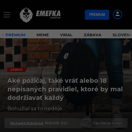
PREMIUM
PREMIUM
MEME
VIRAL
ZÁBAVA
SLOVEN
ZÁBAVA
Aké požičaj, také vráť alebo 18
nepísaných pravidiel, ktoré by mal
dodržiavať každý
Bohužiaľ sa to nedeje...
Michaela Molnárová
18.06.2019, 12:22
3
Čas čítania: 4 min
0