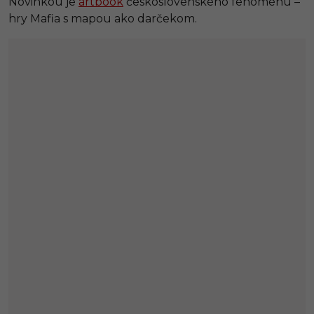
Novinkou je
artbook
československého fenoménu –
hry Mafia s mapou ako darčekom.