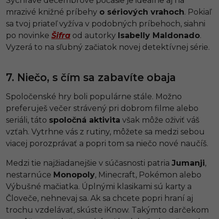
Sychravé decembrové počasie je ideálne aj na
mrazivé knižné príbehy
o sériových vrahoch
. Pokiaľ
sa tvoj priateľ vyžíva v podobných príbehoch, siahni
po novinke
Šifra
od autorky
Isabelly Maldonado
.
Vyzerá to na sľubný začiatok novej detektívnej série.
7. Niečo, s čím sa zabavíte obaja
Spoločenské hry boli populárne stále. Možno
preferuješ večer strávený pri dobrom filme alebo
seriáli, táto
spoločná aktivita
však môže oživiť váš
vzťah. Vytrhne vás z rutiny, môžete sa medzi sebou
viacej porozprávať a popri tom sa niečo nové naučíš.
Medzi tie najžiadanejšie v súčasnosti patria
Jumanji
,
nestarnúce
Monopoly
, Minecraft, Pokémon alebo
Výbušné mačiatka. Úplnými klasikami sú karty a
Človeče, nehnevaj sa. Ak sa chcete popri hraní aj
trochu vzdelávať, skúste iKnow. Takýmto darčekom