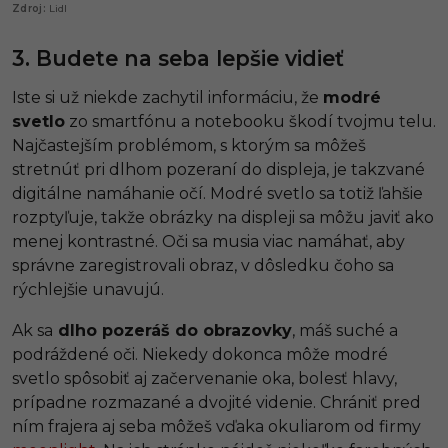
Lidl
3. Budete na seba lepšie vidieť
Iste si už niekde zachytil informáciu, že
modré
svetlo
zo smartfónu a notebooku škodí tvojmu telu.
Najčastejším problémom, s ktorým sa môžeš
stretnúť pri dlhom pozeraní do displeja, je takzvané
digitálne namáhanie očí. Modré svetlo sa totiž ľahšie
rozptyľuje, takže obrázky na displeji sa môžu javiť ako
menej kontrastné. Oči sa musia viac namáhať, aby
správne zaregistrovali obraz, v dôsledku čoho sa
rýchlejšie unavujú.
Ak sa
dlho pozeráš do obrazovky
, máš suché a
podráždené oči. Niekedy dokonca môže modré
svetlo spôsobiť aj začervenanie oka, bolesť hlavy,
prípadne rozmazané a dvojité videnie. Chrániť pred
ním frajera aj seba môžeš vďaka okuliarom od firmy