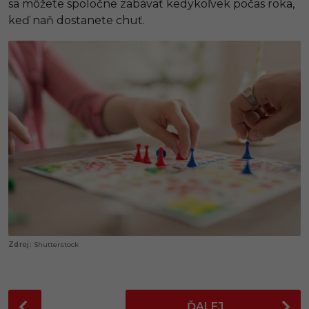
sa môžete spoločne zabávať kedykoľvek počas roka,
keď naň dostanete chuť.
Shutterstock
P
ĎALEJ