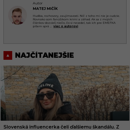
Autor
MATEJ MIČÍK
Hudba, rozhovory, zaujímavosti. Nič z toho mi nie je cudzie.
Rovnako som fanúšikom krimi a záhad. Ak sa z mojich
článkov dozvieš niečo, čo si nevedel, tak ich pre EMEFKA
píšem sprá
...
viac o autorovi
NAJČÍTANEJŠIE
Slovenská influencerka čelí ďalšiemu škandálu. Z