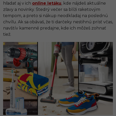
hľadať aj v ich
online letáku
, kde nájdeš aktuálne
zľavy a novinky. Štedrý večer sa blíži raketovým
tempom, a preto si nákup neodkladaj na poslednú
chvíľu. Ak sa obávaš, že ti darčeky nestihnú prísť včas,
navštív kamenné predajne, kde ich môžeš zohnať
tiež.