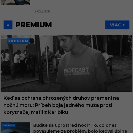
12.05.2026
PREMIUM
VIAC >
PREMI
UM
Keď sa ochrana ohrozených druhov premení na
nočnú moru: Príbeh boja jedného muža proti
korytnačej mafii z Karibiku
Budíte sa uprostred noci? To, čo dnes
PRE
považujeme za problém, bolo kedysi úplne