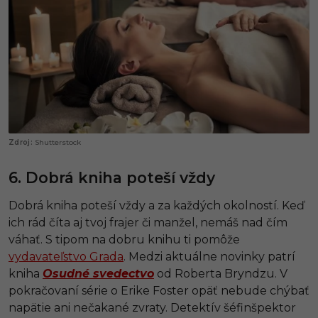
Shutterstock
6. Dobrá kniha poteší vždy
Dobrá kniha poteší vždy a za každých okolností. Keď
ich rád číta aj tvoj frajer či manžel, nemáš nad čím
váhať. S tipom na dobru knihu ti pomôže
vydavateľstvo Grada
. Medzi aktuálne novinky patrí
kniha
Osudné svedectvo
od Roberta Bryndzu. V
pokračovaní série o Erike Foster opäť nebude chýbať
napätie ani nečakané zvraty. Detektív šéfinšpektor