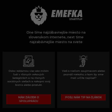
One time najzábavnejšie miesto na
slovenskom internete, next time
najzabávnejšie miesto na svete
Oslov reklamou viac ako milión
Vieš o niečom zaujímavom alebo
ľudí v rôznych vekových
poznáš niekoho, o kom by sme
kategóriách a na rôznych
mali určite napísať?
sociálnych sieťach a nakopni svoj
biznis alebo produkt.
MÁM ZÁUJEM O
POŠLI NÁM TIP NA ČLÁNOK
SPOLUPRÁCU