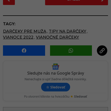
o
s
t
P
TAGY:
a
DARČEKY PRE MUŽA
,
TIPY NA DARČEKY
,
g
VIANOCE 2022
,
VIANOČNÉ DARČEKY
i
n
a
t
i
o
Sledujte nás na Google Správy
n
Nenechajte si ujsť žiadne dôležité novinky.
☆
Sledovať
★
Po otvorení kliknite na hviezdičku
Sledovať