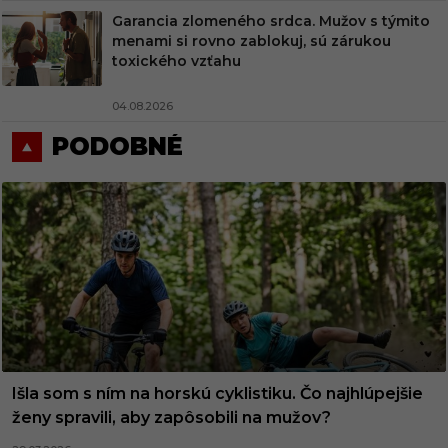
Garancia zlomeného srdca. Mužov s týmito
menami si rovno zablokuj, sú zárukou
toxického vzťahu
04.08.2026
PODOBNÉ
Išla som s ním na horskú cyklistiku. Čo najhlúpejšie
ženy spravili, aby zapôsobili na mužov?