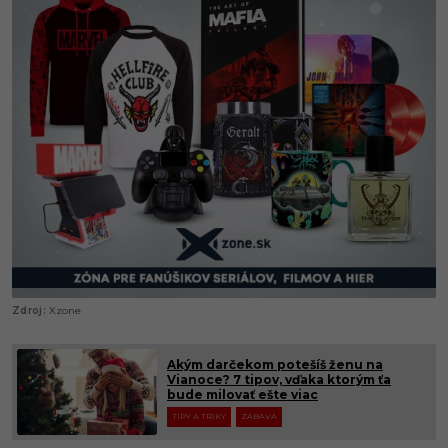
Xzone
Akým darčekom potešíš ženu na
Vianoce? 7 tipov, vďaka ktorým ťa
bude milovať ešte viac
TIPY A TRIKY
ZÁBAVA