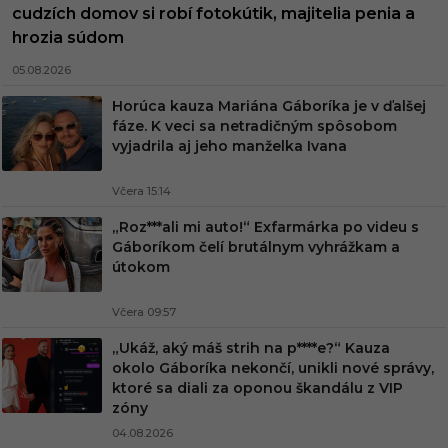
cudzích domov si robí fotokútik, majitelia penia a
hrozia súdom
05.08.2026
Horúca kauza Mariána Gáboríka je v ďalšej
fáze. K veci sa netradičným spôsobom
vyjadrila aj jeho manželka Ivana
Včera 15:14
„Roz***ali mi auto!“ Exfarmárka po videu s
Gáboríkom čelí brutálnym vyhrážkam a
útokom
Včera 09:57
„Ukáž, aký máš strih na p****e?“ Kauza
okolo Gáboríka nekončí, unikli nové správy,
ktoré sa diali za oponou škandálu z VIP
zóny
04.08.2026