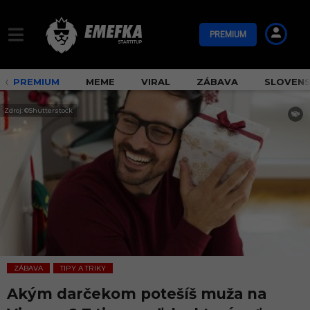
PREMIUM
PREMIUM
MEME
VIRAL
ZÁBAVA
SLOVEN
Zdroj: ©Shutterstock
ZÁBAVA
TIPY A TRIKY
,
Akým darčekom potešíš muža na