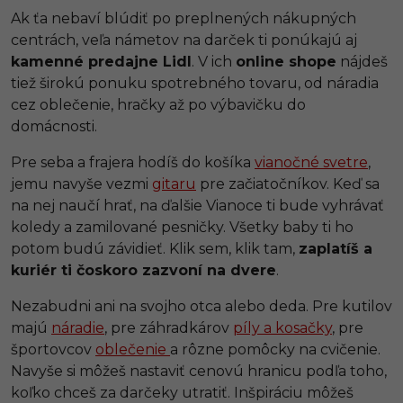
Ak ťa nebaví blúdiť po preplnených nákupných
centrách, veľa námetov na darček ti ponúkajú aj
kamenné predajne Lidl
. V ich
online shope
nájdeš
tiež širokú ponuku spotrebného tovaru, od náradia
cez oblečenie, hračky až po výbavičku do
domácnosti.
Pre seba a frajera hodíš do košíka
vianočné svetre
,
jemu navyše vezmi
gitaru
pre začiatočníkov. Keď sa
na nej naučí hrať, na ďalšie Vianoce ti bude vyhrávať
koledy a zamilované pesničky. Všetky baby ti ho
potom budú závidieť. Klik sem, klik tam,
zaplatíš a
kuriér ti čoskoro zazvoní na dvere
.
Nezabudni ani na svojho otca alebo deda. Pre kutilov
majú
náradie
, pre záhradkárov
píly a kosačky
, pre
športovcov
oblečenie
a rôzne pomôcky na cvičenie.
Navyše si môžeš nastaviť cenovú hranicu podľa toho,
koľko chceš za darčeky utratiť. Inšpiráciu môžeš