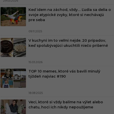
29.03.2026
Keď idem na záchod, vždy… Ľudia sa delia o
svoje atypické zvyky, ktoré si nechávajú
pre seba
09.11.2025
V kuchyni im to veľmi nejde. 20 prípadov,
keď spolubývajúci ukuchtili niečo príšerné
15.03.2026
TOP 10 memes, ktoré vás bavili minulý
týždeň najviac #190
18.08.2025
Veci, ktoré si vždy balíme na výlet alebo
chatu, hoci ich nikdy nepoužijeme