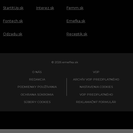
StartItUp.sk
Interez.sk
Femm.sk
Fontech.sk
Emefka.sk
Odzadu.sk
Receptik.sk
© 2026 emefka.sk
O NÁS
VOP
REDAKCIA
ARCHÍV VOP PREDPLATNÉHO
PODMIENKY POUŽÍVANIA
NASTAVENIA COOKIES
OCHRANA SÚKROMIA
VOP PREDPLATNÉHO
SÚBORY COOKIES
REKLAMAČNÝ FORMULÁR