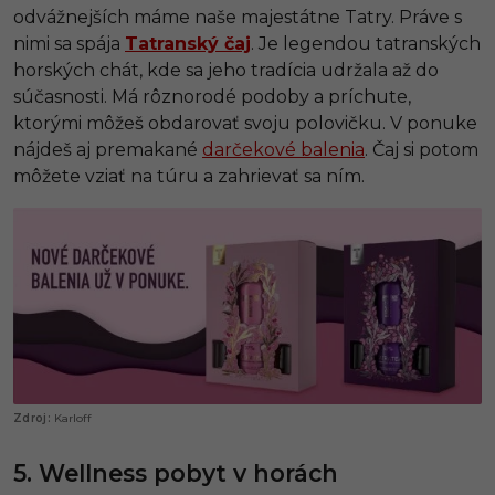
odvážnejších máme naše majestátne Tatry. Práve s
nimi sa spája
Tatranský čaj
. Je legendou tatranských
horských chát, kde sa jeho tradícia udržala až do
súčasnosti. Má rôznorodé podoby a príchute,
ktorými môžeš obdarovať svoju polovičku. V ponuke
nájdeš aj premakané
darčekové balenia
. Čaj si potom
môžete vziať na túru a zahrievať sa ním.
Karloff
5. Wellness pobyt v horách