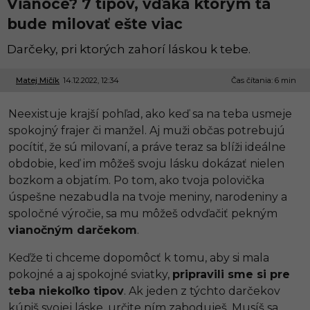
Vianoce? 7 tipov, vďaka ktorým ťa
bude milovať ešte viac
Darčeky, pri ktorých zahorí láskou k tebe.
Matej Mičík
14.12.2022, 12:34
1
Čas čítania: 6 min
5
.
Neexistuje krajší pohľad, ako keď sa na teba usmeje
1
2
spokojný frajer či manžel. Aj muži občas potrebujú
.
pocítiť, že sú milovaní, a práve teraz sa blíži ideálne
2
0
obdobie, keď im môžeš svoju lásku dokázať nielen
2
bozkom a objatím. Po tom, ako tvoja polovička
2
,
úspešne nezabudla na tvoje meniny, narodeniny a
1
spoločné výročie, sa mu môžeš odvďačiť pekným
2
:
vianočným darčekom
.
2
9
Keďže ti chceme dopomôcť k tomu, aby si mala
pokojné a aj spokojné sviatky,
pripravili sme si pre
teba niekoľko tipov
. Ak jeden z týchto darčekov
kúpiš svojej láske, určite ním zaboduješ. Musíš sa