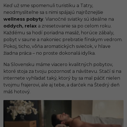
Keď už sme spomenuli turistiku a Tatry,
neodmysliteľne sa s nimi spájajú najrôznejšie
wellness pobyty
. Vianočné sviatky sú ideálne na
oddych, relax
a zresetovanie sa po celom roku.
Každému sa hodí poriadna masáž, horúce zábaly,
pobyt v saune a nakoniec prebratie fínskym vedrom.
Pokoj, ticho, vôňa aromatických sviečok, v hlave
žiadna práca – no proste dokonalá idylka.
Na Slovensku máme viacero kvalitných pobytov,
ktoré stoja za tvoju pozornosť a návštevu. Stačí si na
internete vyhľadať taký, ktorý by sa mal páčiť nielen
tvojmu frajerovi, ale aj tebe, a darček na Štedrý deň
máš hotový.