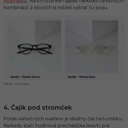
moonlight
. Na ich stránke nájdeš niekoľko farebných
kombinácií, z ktorých si môžeš vybrať tú svoju.
moonlight
4. Čajík pod stromček
Počas vianočných sviatkov je ideálny čas na turistiku.
Niekedy stačí hodinová prechádzka lesom, pre