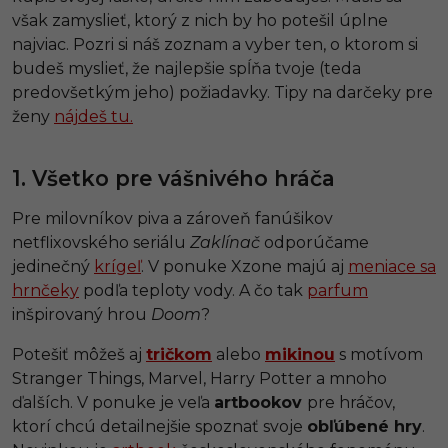
však zamyslieť, ktorý z nich by ho potešil úplne
najviac. Pozri si náš zoznam a vyber ten, o ktorom si
budeš myslieť, že najlepšie spĺňa tvoje (teda
predovšetkým jeho) požiadavky. Tipy na darčeky pre
ženy
nájdeš tu.
1. Všetko pre vášnivého hráča
Pre milovníkov piva a zároveň fanúšikov
netflixovského seriálu
Zaklínač
odporúčame
jedinečný
krígeľ
. V ponuke Xzone majú aj
meniace sa
hrnčeky
podľa teploty vody. A čo tak
parfum
inšpirovaný hrou
Doom
?
Potešiť môžeš aj
tričkom
alebo
mikinou
s motívom
Stranger Things, Marvel, Harry Potter a mnoho
ďalších. V ponuke je veľa
artbookov
pre hráčov,
ktorí chcú detailnejšie spoznať svoje
obľúbené hry
.