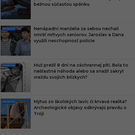
MIU
bežnou súčasťou spánku
M
Nenápadní manželia za sebou nechali
PRE
smršť mŕtvych seniorov. Jaroslav a Dana
MIU
využili neschopnosť polície
M
Muž prežil 8 dní na záchrannej plti. Bola to
PRE
nešťastná náhoda alebo sa snažil zakryť
MIU
vraždu svojich blízkych?
M
Mýtus zo školských lavíc či krvavá realita?
PRE
Archeologické objavy odkrývajú pravdu o
MIU
Tróji
M