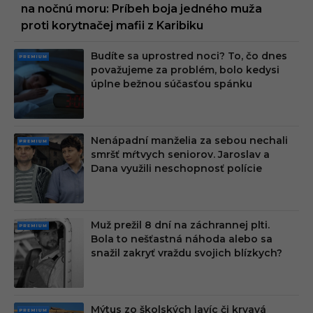
na nočnú moru: Príbeh boja jedného muža
proti korytnačej mafii z Karibiku
Budíte sa uprostred noci? To, čo dnes
PRE
považujeme za problém, bolo kedysi
MIU
úplne bežnou súčasťou spánku
M
Nenápadní manželia za sebou nechali
PRE
smršť mŕtvych seniorov. Jaroslav a
MIU
Dana využili neschopnosť polície
M
Muž prežil 8 dní na záchrannej plti.
PRE
Bola to nešťastná náhoda alebo sa
MIU
snažil zakryť vraždu svojich blízkych?
M
Mýtus zo školských lavíc či krvavá