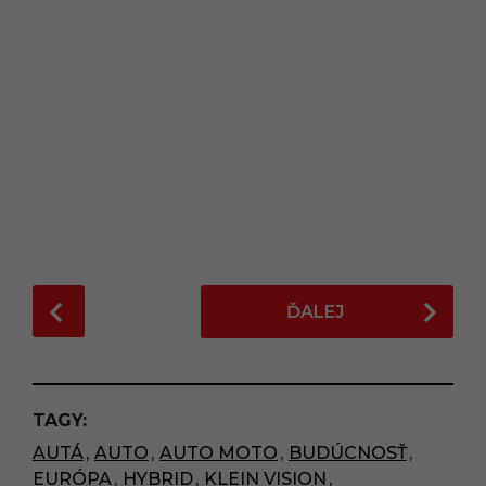
P
ĎALEJ
o
s
t
P
TAGY:
a
AUTÁ
,
AUTO
,
AUTO MOTO
,
BUDÚCNOSŤ
,
g
EURÓPA
,
HYBRID
,
KLEIN VISION
,