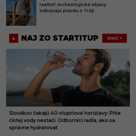
PRE
realita? Archeologické objavy
MIU
odkrývajú pravdu o Tróji
M
NAJ ZO STARTITUP
VIAC >
Slovákov čakajú 40-stupňové horúčavy: Pitie
čistej vody nestačí. Odborníci radia, ako sa
správne hydratovať