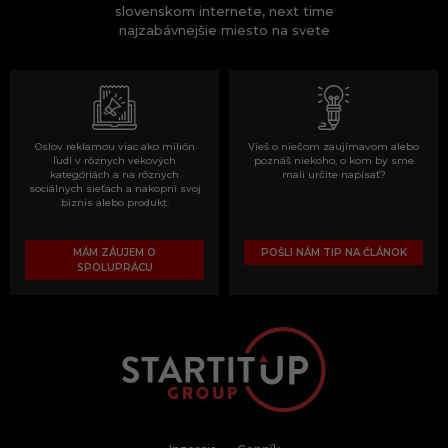
slovenskom internete, next time
najzabávnejšie miesto na svete
Oslov reklamou viac ako milión
Vieš o niečom zaujímavom alebo
ľudí v rôznych vekových
poznáš niekoho, o kom by sme
kategóriách a na rôznych
mali určite napísať?
sociálnych sieťach a nakopni svoj
biznis alebo produkt.
MÁM ZÁUJEM O
POŠLI NÁM TIP NA ČLÁNOK
SPOLUPRÁCU