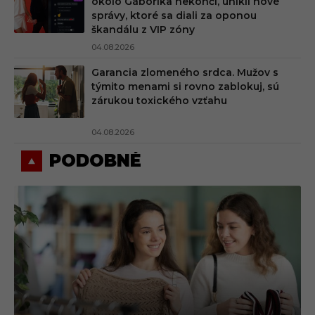
okolo Gáboríka nekončí, unikli nové
správy, ktoré sa diali za oponou
škandálu z VIP zóny
04.08.2026
Garancia zlomeného srdca. Mužov s
týmito menami si rovno zablokuj, sú
zárukou toxického vzťahu
04.08.2026
PODOBNÉ