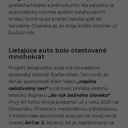
prebieha hladko a jednoducho. Na začiatku sa
automaticky rozvinie systém zaťahovacích
krídiel, ktoré sa po pristátí založia späť do
karosérie. Očakáva sa, že svoje krídla rozvinie už
budúci rok.
Lietajúce auto bolo otestované
mnohokrát
Projekt lietajúceho auta má na svedomí
slovenský vizionár Štefan Klein. Ten tvrdí, že
AirCar spoločnosti Klein Vision
„napĺňa
celoživotný sen“
a zároveň prináša osobnú
leteckú dopravu
„do rúk bežného človeka“
.
Prvý let tohto stroja prebehol už v roku 2021 na
Slovensku. Preletelo medzi Nitrou a Bratislavou.
V tomto čase spoločnosť pracuje na novej verzii
zvanej
AirCar 2
. Jej prvý let je naplánovaný na