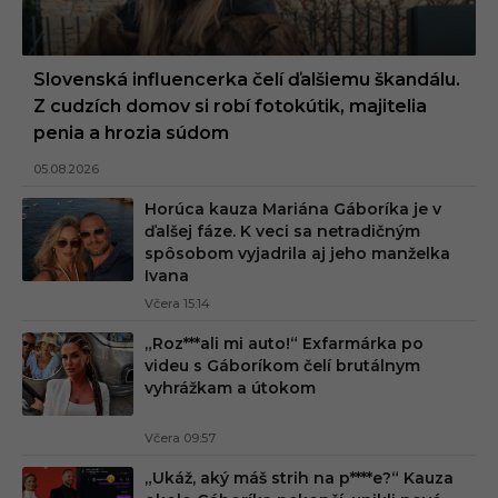
Slovenská influencerka čelí ďalšiemu škandálu.
Z cudzích domov si robí fotokútik, majitelia
penia a hrozia súdom
05.08.2026
Horúca kauza Mariána Gáboríka je v
ďalšej fáze. K veci sa netradičným
spôsobom vyjadrila aj jeho manželka
Ivana
Včera 15:14
„Roz***ali mi auto!“ Exfarmárka po
videu s Gáboríkom čelí brutálnym
vyhrážkam a útokom
Včera 09:57
„Ukáž, aký máš strih na p****e?“ Kauza