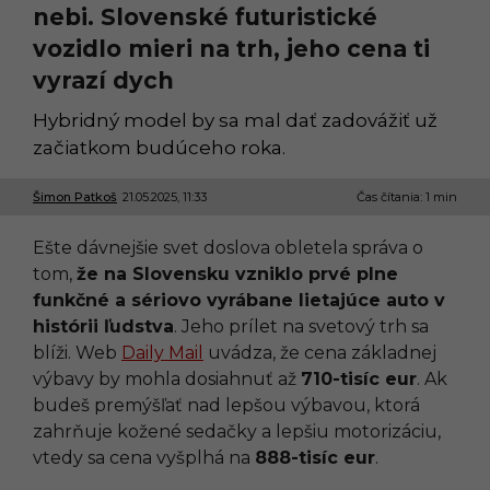
nebi. Slovenské futuristické
vozidlo mieri na trh, jeho cena ti
vyrazí dych
Hybridný model by sa mal dať zadovážiť už
začiatkom budúceho roka.
Šimon Patkoš
21.05.2025, 11:33
2
Čas čítania: 1 min
1
.
Ešte dávnejšie svet doslova obletela správa o
0
5
tom,
že na Slovensku vzniklo prvé plne
.
funkčné a sériovo vyrábane lietajúce auto v
2
0
histórii ľudstva
. Jeho prílet na svetový trh sa
2
blíži. Web
Daily Mail
uvádza, že cena základnej
5
,
výbavy by mohla dosiahnuť až
710-tisíc eur
. Ak
1
budeš premýšľať nad lepšou výbavou, ktorá
1
:
zahrňuje kožené sedačky a lepšiu motorizáciu,
3
vtedy sa cena vyšplhá na
888-tisíc eur
.
3