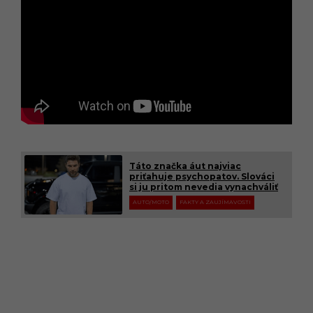
Táto značka áut najviac
priťahuje psychopatov. Slováci
si ju pritom nevedia vynachváliť
AUTO/MOTO
FAKTY A ZAUJÍMAVOSTI