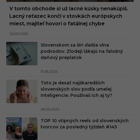
V tomto obchode si už lacné kúsky nenakúpiš.
Lacný reťazec končí v stovkách európskych
miest, majiteľ hovorí o fatálnej chybe
26.03.2026
Slovenskom sa šíri ďalšia vlna
podvodov. Zlodeji lákajú na falošný
daňový preplatok
11.09.2025
Toto je desať najškaredších
slovenských slov podľa umelej
inteligencie. Používaš ich aj ty?
09.09.2025
TOP 10 vtipných reels od slovenských
tvorcov za posledný týždeň #145