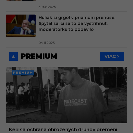
30.08.2025
Huliak si grgol v priamom prenose.
Spýtal sa, či sa to dá vystrihnúť,
moderátorku to pobavilo
04.11.2025
PREMIUM
VIAC >
PREMI
UM
Keď sa ochrana ohrozených druhov premení