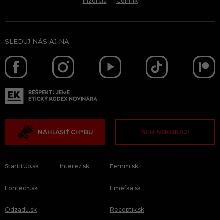
Inzercia
Cenník
SLEDUJ NÁS AJ NA
NAHLÁSIŤ CHYBU
SEM NEKLIKAJ!
StartItUp.sk
Interez.sk
Femm.sk
Fontech.sk
Emefka.sk
Odzadu.sk
Receptik.sk