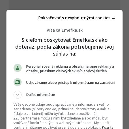
Pokračovať s nevyhnutnými cookies →
Víta ťa Emefka.sk
S cieľom poskytovať Emefka.sk ako
doteraz, podľa zákona potrebujeme tvoj
súhlas na:
Personalizovaná reklama a obsah, meranie reklamy a
obsahu, prieskum cieľových skupín a vývoj služieb
Uchovávanie alebo prístup k informáciám na zariadení
Ďalšie informácie
Vaše osobné údaje budú spracúvané a informácie z vášho
zariadenia (súbory cookie, jedinečné identifikátory a ďalšie
údaje o zariadení) môžu byť ukladané a používané
225 partnermi a môžu s nimi byť zdieľané alebo môžu byť
využívané konkrétne týmito webovými stránkami. My a naši
partneri môžeme používať presné údaje o geolokácii.
Pozrite