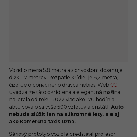
Vozidlo meria 5,8 metra a s chvostom dosahuje
dĺžku 7 metrov. Rozpätie krídiel je 8,2 metra,
čiže ide o poriadneho dravca nebies. Web
CC
uvádza, že táto okrídlená a elegantná mašina
nalietala od roku 2022 viac ako 170 hodín a
absolvovalo sa vyše 500 vzletov a pristátí.
Auto
nebude slúžiť len na súkromné lety, ale aj
ako komerčná taxislužba.
Sériový prototyp vozidla predstavil profesor