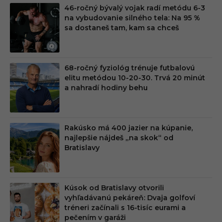
46-ročný bývalý vojak radí metódu 6-3
na vybudovanie silného tela: Na 95 %
sa dostaneš tam, kam sa chceš
68-ročný fyziológ trénuje futbalovú
elitu metódou 10-20-30. Trvá 20 minút
a nahradí hodiny behu
Rakúsko má 400 jazier na kúpanie,
najlepšie nájdeš „na skok“ od
Bratislavy
Kúsok od Bratislavy otvorili
vyhľadávanú pekáreň: Dvaja golfoví
tréneri začínali s 16-tisíc eurami a
pečením v garáži