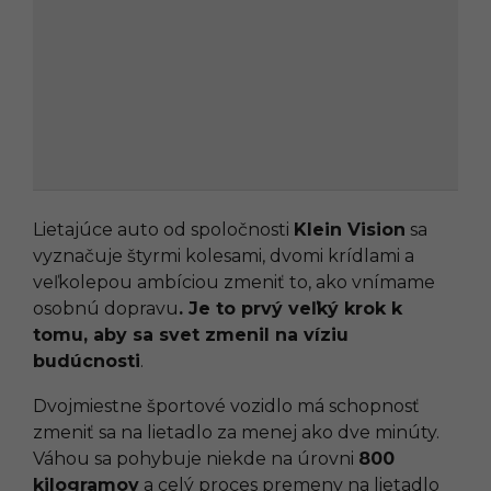
Lietajúce auto od spoločnosti
Klein Vision
sa
vyznačuje štyrmi kolesami, dvomi krídlami a
veľkolepou ambíciou zmeniť to, ako vnímame
osobnú dopravu
. Je to prvý veľký krok k
tomu, aby sa svet zmenil na víziu
budúcnosti
.
Dvojmiestne športové vozidlo má schopnosť
zmeniť sa na lietadlo za menej ako dve minúty.
Váhou sa pohybuje niekde na úrovni
800
kilogramov
a celý proces premeny na lietadlo