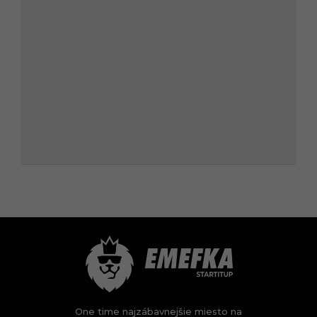
One time najzábavnejšie miesto na