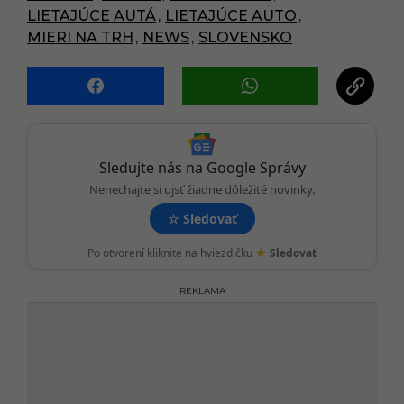
i
LIETAJÚCE AUTÁ
,
LIETAJÚCE AUTO
,
n
MIERI NA TRH
,
NEWS
,
SLOVENSKO
a
t
i
o
n
Sledujte nás na Google Správy
Nenechajte si ujsť žiadne dôležité novinky.
☆
Sledovať
★
Po otvorení kliknite na hviezdičku
Sledovať
REKLAMA