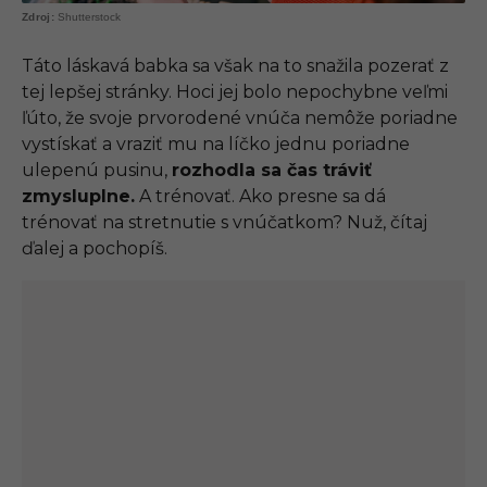
Shutterstock
Táto láskavá babka sa však na to snažila pozerať z
tej lepšej stránky. Hoci jej bolo nepochybne veľmi
ľúto, že svoje prvorodené vnúča nemôže poriadne
vystískať a vraziť mu na líčko jednu poriadne
ulepenú pusinu,
rozhodla sa čas tráviť
zmysluplne.
A trénovať. Ako presne sa dá
trénovať na stretnutie s vnúčatkom? Nuž, čítaj
ďalej a pochopíš.