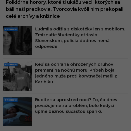
Folklórne horory, ktoré ti ukážu veci, ktorých sa
báli naši predkovia. Tvorcovia kvôli nim prekopali
celé archívy a knižnice
Ľudmila odišla z diskotéky len s mobilom.
PRE
Zmiznutie študentky otriaslo
MIU
Slovenskom, polícia dodnes nemá
M
odpovede
Keď sa ochrana ohrozených druhov
PRE
premení na nočnú moru: Príbeh boja
MIU
jedného muža proti korytnačej mafii z
M
Karibiku
Budíte sa uprostred noci? To, čo dnes
PRE
považujeme za problém, bolo kedysi
MIU
úplne bežnou súčasťou spánku
M