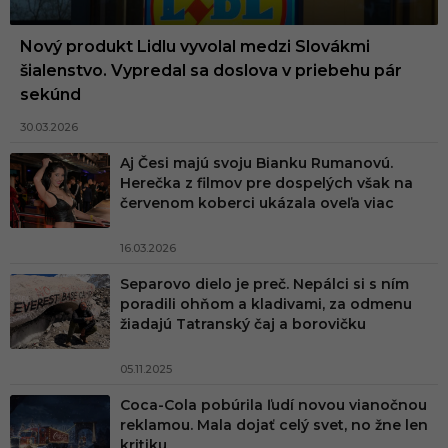
Nový produkt Lidlu vyvolal medzi Slovákmi
šialenstvo. Vypredal sa doslova v priebehu pár
sekúnd
30.03.2026
Aj Česi majú svoju Bianku Rumanovú.
Herečka z filmov pre dospelých však na
červenom koberci ukázala oveľa viac
16.03.2026
Separovo dielo je preč. Nepálci si s ním
poradili ohňom a kladivami, za odmenu
žiadajú Tatranský čaj a borovičku
05.11.2025
Coca-Cola pobúrila ľudí novou vianočnou
reklamou. Mala dojať celý svet, no žne len
kritiku