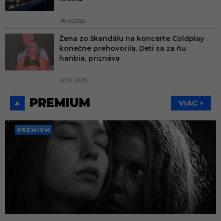
06.11.2025
Žena zo škandálu na koncerte Coldplay
konečne prehovorila. Deti sa za ňu
hanbia, priznáva
20.12.2025
PREMIUM
VIAC >
PREMI
UM