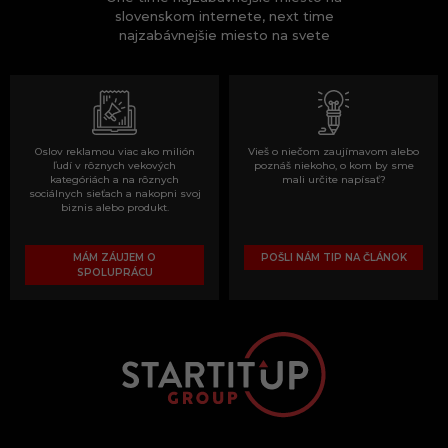
slovenskom internete, next time
najzabávnejšie miesto na svete
Oslov reklamou viac ako milión
Vieš o niečom zaujímavom alebo
ľudí v rôznych vekových
poznáš niekoho, o kom by sme
kategóriách a na rôznych
mali určite napísať?
sociálnych sieťach a nakopni svoj
biznis alebo produkt.
MÁM ZÁUJEM O
POŠLI NÁM TIP NA ČLÁNOK
SPOLUPRÁCU