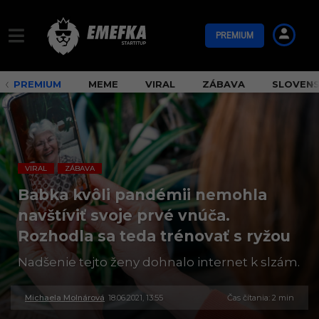
PREMIUM
PREMIUM
MEME
VIRAL
ZÁBAVA
SLOVEN
VIRAL
ZÁBAVA
,
Babka kvôli pandémii nemohla
navštíviť svoje prvé vnúča.
Rozhodla sa teda trénovať s ryžou
Nadšenie tejto ženy dohnalo internet k slzám.
Michaela Molnárová
18.06.2021, 13:55
3
Čas čítania: 2 min
0