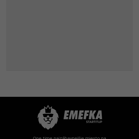
One time najzábavnejšie miesto na