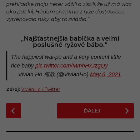
prehliadke moju neter vážili a zistili, že už má viac
ako päť kíl. Hádam si mama z ryže dostatočne
vytrénovala ruky, aby to zvládla.“
„Najšťastnejšia babička a veľmi
poslušné ryžové bábo.“
The happiest wai-po and a very content little
rice baby
pic.twitter.com/MmhHxJzgQy
— Vivian Ho 何欣 (@VivianHo)
May 6, 2021
Zdroj:
VivianHo / Twitter
P
ĎALEJ
o
s
t
P