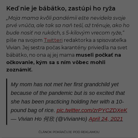
Keď nie je bábätko, zastúpi ho ryža
„Moja mama kvôli pandémii ešte nevidela svoje
prvé vnúča, ale tak sa naň teší, až trénuje, ako ho
bude nosiť na rukách, s 5-kilovým vrecom ryže,“
píše na svojom
Twitteri
redaktorka a spisovateľka
Vivian. Jej sestra počas karantény priviedla na svet
bábätko, no ona aj jej mama
museli počkať na
očkovanie, kým sa s ním vôbec mohli
zoznámiť.
My mom has not met her first grandchild yet
because of the pandemic but is so excited that
she has been practicing holding her with a 10-
pound bag of rice.
pic.twitter.com/zrPYCZDXeK
— Vivian Ho 何欣 (@VivianHo)
April 24, 2021
ČLÁNOK POKRAČUJE POD REKLAMOU