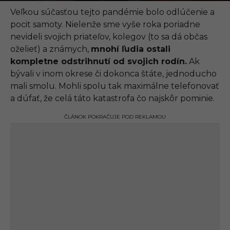
.
0
Veľkou súčasťou tejto pandémie bolo odlúčenie a
9
pocit samoty. Nielenže sme vyše roka poriadne
.
2
nevideli svojich priateľov, kolegov (to sa dá občas
0
oželieť) a známych,
mnohí ľudia ostali
2
1
kompletne odstrihnutí od svojich rodín.
Ak
,
bývali v inom okrese či dokonca štáte, jednoducho
1
1
mali smolu. Mohli spolu tak maximálne telefonovať
:
a dúfať, že celá táto katastrofa čo najskôr pominie.
2
5
ČLÁNOK POKRAČUJE POD REKLAMOU