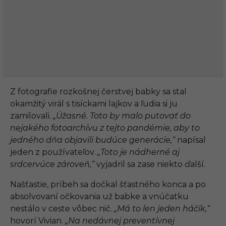
Z fotografie rozkošnej čerstvej babky sa stal
okamžitý virál s tisíckami lajkov a ľudia si ju
zamilovali.
„Úžasné. Toto by malo putovať do
nejakého fotoarchívu z tejto pandémie, aby to
jedného dňa objavili budúce generácie,“
napísal
jeden z používateľov.
„Toto je nádherné aj
srdcervúce zároveň,“
vyjadril sa zase niekto ďalší.
Našťastie, príbeh sa dočkal šťastného konca a po
absolvovaní očkovania už babke a vnúčatku
nestálo v ceste vôbec nič.
„Má to len jeden háčik,“
hovorí Vivian.
„Na nedávnej preventívnej