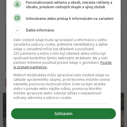
Personalizovaná reklama a obsah, meranie reklamy a
obsahu, prieskum cieľových skupín a vývoj služieb
Uchovávanie alebo prístup k informáciám na zariadení
Ďalšie informácie
Autor
MICHAELA MOLNÁROVÁ
Vaše osobné údaje budú spracúvané a informácie z vášho
zariadenia (súbory cookie, jedinečné identifikátory a ďalšie
Dlhoročná redaktorka a zahraničná korešpondentka
EMEFKA, pre ktorú profesionálne píše od roku 2017.
údaje o zariadení) môžu byť ukladané a používané
Vďaka dlhodobému životu v Južnej Kórei patrí medzi
225 partnermi a môžu s nimi byť zdieľané alebo môžu byť
popredných domácich tvorcov o
...
viac o autorovi
využívané konkrétne týmito webovými stránkami. My a naši
partneri môžeme používať presné údaje o geolokácii.
Pozrite
si zoznam partnerov.
Niektorí dodávatelia môžu spracúvať vaše osobné údaje na
základe oprávneného záujmu, proti ktorému môžete vzniesť
NAJČÍTANEJŠIE
námietku pomocou možností nižšie. Dole na tejto stránke
alebo v ponuke webu nájdite odkaz, pomocou ktorého
môžete spravovať alebo odvolať súhlas v nastaveniach
ochrany súkromia a súborov cookie.
Súhlasím