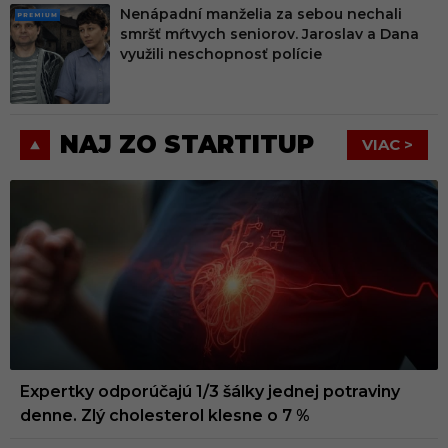
Nenápadní manželia za sebou nechali
PRE
smršť mŕtvych seniorov. Jaroslav a Dana
MIU
využili neschopnosť polície
M
NAJ ZO STARTITUP
VIAC >
Expertky odporúčajú 1/3 šálky jednej potraviny
denne. Zlý cholesterol klesne o 7 %