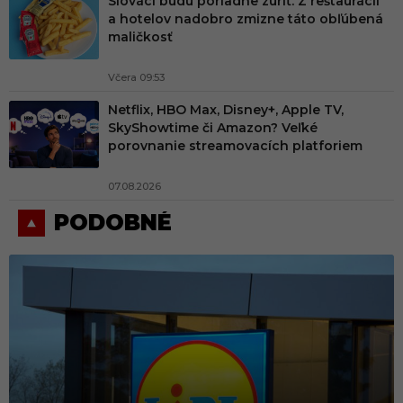
Slováci budú poriadne zúriť. Z reštaurácií
a hotelov nadobro zmizne táto obľúbená
maličkosť
Včera 09:53
Netflix, HBO Max, Disney+, Apple TV,
SkyShowtime či Amazon? Veľké
porovnanie streamovacích platforiem
07.08.2026
PODOBNÉ