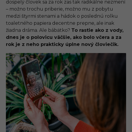
dospelý človek sa za rok zas tak radikálne nezmení
– možno trochu priberie, možno mu z pobytu
medzi štyrmi stenami a hádok o poslednú rolku
toaletného papiera decentne prepne, ale inak
žiadna dráma. Ale bábätko?
To rastie ako z vody,
dnes je o polovicu väčšie, ako bolo včera a za
rok je z neho prakticky úplne nový človiečik.