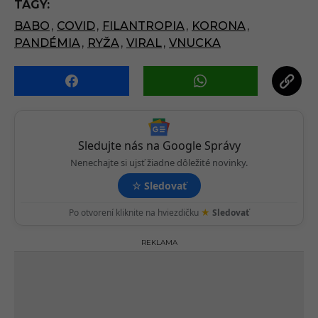
TAGY:
a
BABO
,
COVID
,
FILANTROPIA
,
KORONA
,
g
PANDÉMIA
,
RYŽA
,
VIRAL
,
VNUCKA
i
n
a
t
i
o
Sledujte nás na Google Správy
n
Nenechajte si ujsť žiadne dôležité novinky.
☆
Sledovať
★
Po otvorení kliknite na hviezdičku
Sledovať
REKLAMA