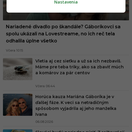
Nastavenia
Nariadené divadlo po škandále? Gáboríkovci sa
spolu ukázali na Lovestreame, no ich reč tela
odhalila úplne všetko
Včera 10:15
Vletia aj cez sieťku a už sa ich nezbavíš.
Máme pre teba triky, ako sa zbaviť múch
a komárov za pár centov
Včera 06:44
Horúca kauza Mariána Gáboríka je v
ďalšej fáze. K veci sa netradičným
spôsobom vyjadrila aj jeho manželka
Ivana
06.08.2026