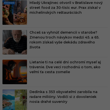
Mladý Ukrajinec otvoril v Bratislave nový
PRE
street food za 30-tisíc eur. Prax získal v
MIU
michelinských reštauráciách
M
Chceš sa vyhnúť demencii v starobe?
Zmenou troch návykov medzi 45. a 65.
rokom získaš vyše dekádu zdravého
života
Lietanie ti na celé dni ochromí myseľ aj
trávenie. Dve veci rozhodnú o tom, ako
veľmi ťa cesta zomelie
Dedinka s 353 obyvateľmi zarobila na
radare milióny. Vodiči si z dovoleniek
nosia drahé suveníry