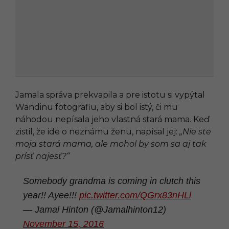
Jamala správa prekvapila a pre istotu si vypýtal
Wandinu fotografiu, aby si bol istý, či mu
náhodou nepísala jeho vlastná stará mama. Keď
zistil, že ide o neznámu ženu, napísal jej:
„Nie ste
moja stará mama, ale mohol by som sa aj tak
prísť najesť?“
Somebody grandma is coming in clutch this
year!! Ayee!!!
pic.twitter.com/QGrx83nHLl
— Jamal Hinton (@Jamalhinton12)
November 15, 2016