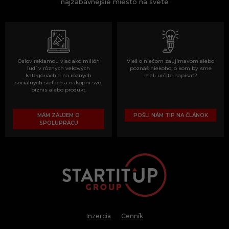
najzabávnejšie miesto na svete
Oslov reklamou viac ako milión
Vieš o niečom zaujímavom alebo
ľudí v rôznych vekových
poznáš niekoho, o kom by sme
kategóriách a na rôznych
mali určite napísať?
sociálnych sieťach a nakopni svoj
biznis alebo produkt.
MÁM ZÁUJEM O
POŠLI NÁM TIP NA ČLÁNOK
SPOLUPRÁCU
Inzercia
Cenník