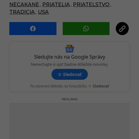
g
NECAKANE
,
PRIATELIA
,
PRIATELSTVO
,
i
TRADICIA
,
USA
n
a
t
i
o
n
Sledujte nás na Google Správy
Nenechajte si ujsť žiadne dôležité novinky.
☆
Sledovať
★
Po otvorení kliknite na hviezdičku
Sledovať
REKLAMA