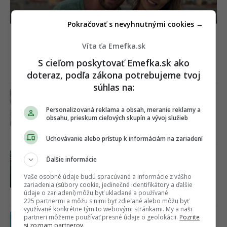
Pokračovať s nevyhnutnými cookies →
Nariadené divadlo po škandále? Gáboríkovci
Víta ťa Emefka.sk
sa spolu ukázali na Lovestreame, no ich reč
tela odhalila úplne všetko
S cieľom poskytovať Emefka.sk ako
doteraz, podľa zákona potrebujeme tvoj
Včera 10:15
súhlas na:
Vletia aj cez sieťku a už sa ich
nezbavíš. Máme pre teba triky, ako sa
Personalizovaná reklama a obsah, meranie reklamy a
zbaviť múch a komárov za pár centov
obsahu, prieskum cieľových skupín a vývoj služieb
Včera 06:44
Uchovávanie alebo prístup k informáciám na zariadení
Horúca kauza Mariána Gáboríka je v
Ďalšie informácie
ďalšej fáze. K veci sa netradičným
spôsobom vyjadrila aj jeho manželka
Vaše osobné údaje budú spracúvané a informácie z vášho
zariadenia (súbory cookie, jedinečné identifikátory a ďalšie
Ivana
údaje o zariadení) môžu byť ukladané a používané
06.08.2026
225 partnermi a môžu s nimi byť zdieľané alebo môžu byť
využívané konkrétne týmito webovými stránkami. My a naši
Slováci budú poriadne zúriť. Z
partneri môžeme používať presné údaje o geolokácii.
Pozrite
si zoznam partnerov.
reštaurácií a hotelov nadobro zmizne