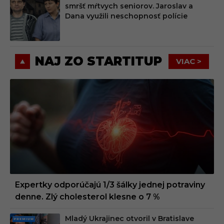
PRE
smršť mŕtvych seniorov. Jaroslav a
MIU
Dana využili neschopnosť polície
M
NAJ ZO STARTITUP
VIAC >
Expertky odporúčajú 1/3 šálky jednej potraviny
denne. Zlý cholesterol klesne o 7 %
Mladý Ukrajinec otvoril v Bratislave
PRE