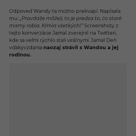
Odpoveď Wandy ťa možno prekvapí. Napísala
mu:
„Pravdaže môžeš, to je predsa to, čo staré
mamy robia. Kŕmia všetkých!“
Screenshoty z
tejto konverzácie Jamal zverejnil na Twitteri,
kde sa veľmi rýchlo stali virálnymi. Jamal Deň
vďakyvzdania
naozaj strávil s Wandou a jej
rodinou.