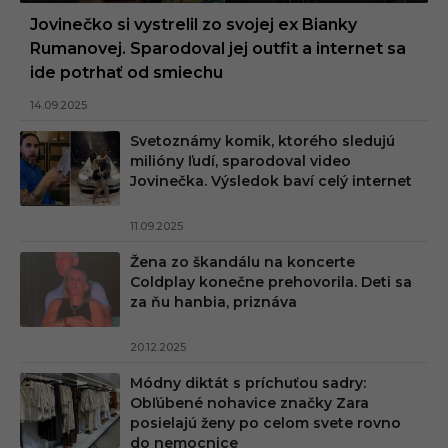
Jovinečko si vystrelil zo svojej ex Bianky
Rumanovej. Sparodoval jej outfit a internet sa
ide potrhať od smiechu
14.09.2025
Svetoznámy komik, ktorého sledujú
milióny ľudí, sparodoval video
Jovinečka. Výsledok baví celý internet
11.09.2025
Žena zo škandálu na koncerte
Coldplay konečne prehovorila. Deti sa
za ňu hanbia, priznáva
20.12.2025
Módny diktát s príchuťou sadry:
Obľúbené nohavice značky Zara
posielajú ženy po celom svete rovno
do nemocnice