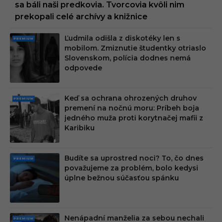
sa báli naši predkovia. Tvorcovia kvôli nim
prekopali celé archívy a knižnice
Ľudmila odišla z diskotéky len s
PRE
mobilom. Zmiznutie študentky otriaslo
MIU
Slovenskom, polícia dodnes nemá
M
odpovede
Keď sa ochrana ohrozených druhov
PRE
premení na nočnú moru: Príbeh boja
MIU
jedného muža proti korytnačej mafii z
M
Karibiku
Budíte sa uprostred noci? To, čo dnes
PRE
považujeme za problém, bolo kedysi
MIU
úplne bežnou súčasťou spánku
M
Nenápadní manželia za sebou nechali