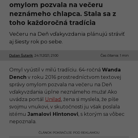
omylom pozvala na večeru
neznámeho chlapca. Stala sa z
toho každoročná tradícia
Večeru na Deň vďakyvzdania plánujú stráviť
aj šiesty rok po sebe.
Dušan Šutarík
24.11.2021, 21:00
2
Čas čítania: 1 min
5
.
Omyl vyústil v milú tradíciu. 64-ročná
Wanda
1
1
Dench
v roku 2016 prostredníctvom textovej
.
správy omylom pozvala na večeru na Deň
2
0
vďakyvzdania úplne neznámeho muža! Ako
2
uvádza portál
Unilad
, žena si myslela, že píše
1
,
svojmu vnukovi, v skutočnosti ju však poslala
0
istému
Jamalovi Hintonovi
, s ktorým sa vôbec
0
:
nepoznala.
0
5
ČLÁNOK POKRAČUJE POD REKLAMOU