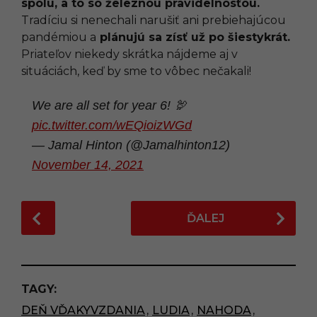
spolu, a to so železnou pravidelnosťou.
Tradíciu si nenechali narušiť ani prebiehajúcou
pandémiou a
plánujú sa zísť už po šiestykrát.
Priateľov niekedy skrátka nájdeme aj v
situáciách, keď by sme to vôbec nečakali!
We are all set for year 6! 🦃
pic.twitter.com/wEQioizWGd
— Jamal Hinton (@Jamalhinton12)
November 14, 2021
P
ĎALEJ
o
s
t
P
TAGY:
a
DEŇ VĎAKYVZDANIA
,
LUDIA
,
NAHODA
,