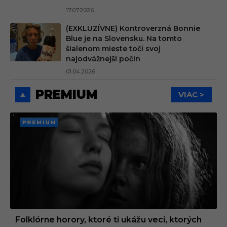
17.07.2026
(EXKLUZÍVNE) Kontroverzná Bonnie
Blue je na Slovensku. Na tomto
šialenom mieste točí svoj
najodvážnejší počin
01.04.2026
PREMIUM
VIAC >
PREMI
UM
Folklórne horory, ktoré ti ukážu veci, ktorých