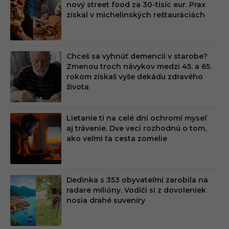
nový street food za 30-tisíc eur. Prax
MIU
získal v michelinských reštauráciách
M
Chceš sa vyhnúť demencii v starobe?
Zmenou troch návykov medzi 45. a 65.
rokom získaš vyše dekádu zdravého
života
Lietanie ti na celé dni ochromí myseľ
aj trávenie. Dve veci rozhodnú o tom,
ako veľmi ťa cesta zomelie
Dedinka s 353 obyvateľmi zarobila na
radare milióny. Vodiči si z dovoleniek
nosia drahé suveníry