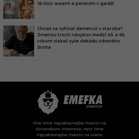
16-tisíc eurami a pečením v garáži
Chceš sa vyhnúť demencii v starobe?
Zmenou troch návykov medzi 45. a 65.
rokom získaš vyše dekádu zdravého
života
One time najzábavnejšie miesto na
slovenskom internete, next time
najzabávnejšie miesto na svete