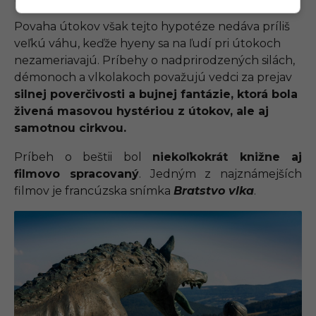
Povaha útokov však tejto hypotéze nedáva príliš
veľkú váhu, keďže hyeny sa na ľudí pri útokoch
nezameriavajú. Príbehy o nadprirodzených silách,
démonoch a vlkolakoch považujú vedci za prejav
silnej poverčivosti a bujnej fantázie, ktorá bola
živená masovou hystériou z útokov, ale aj
samotnou cirkvou.
Príbeh o beštii bol
niekoľkokrát knižne aj
filmovo spracovaný
. Jedným z najznámejších
filmov je francúzska snímka
Bratstvo vlka
.