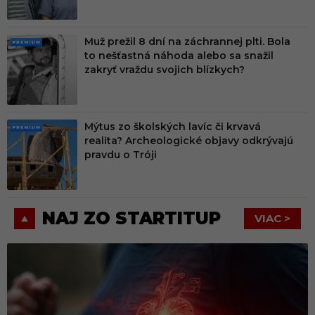
Muž prežil 8 dní na záchrannej plti. Bola
PRE
to nešťastná náhoda alebo sa snažil
MIU
zakryť vraždu svojich blízkych?
M
Mýtus zo školských lavíc či krvavá
PRE
realita? Archeologické objavy odkrývajú
MIU
pravdu o Tróji
M
NAJ ZO STARTITUP
VIAC >