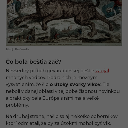
Profimedia
Čo bola beštia zač?
Nevšedný príbeh gévaudanskej beštie
zaujal
mnohých vedcov. Podľa nich je možným
vysvetlením, že šlo
o útoky svorky vlkov.
Tie
neboli v danej oblasti v tej dobe žiadnou novinkou
a prakticky celá Európa s nimi mala veľké
problémy.
Na druhej strane, našlo sa aj niekoľko odborníkov,
ktorí odmietali, že by za útokmi mohol byť vlk.