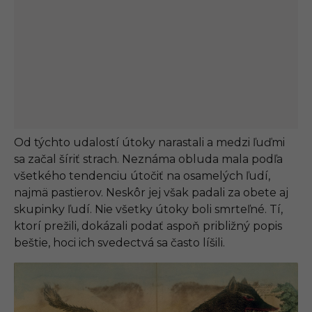
Od týchto udalostí útoky narastali a medzi ľuďmi
sa začal šíriť strach. Neznáma obluda mala podľa
všetkého tendenciu útočiť na osamelých ľudí,
najmä pastierov. Neskôr jej však padali za obete aj
skupinky ľudí. Nie všetky útoky boli smrteľné. Tí,
ktorí prežili, dokázali podať aspoň približný popis
beštie, hoci ich svedectvá sa často líšili.