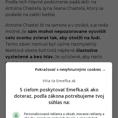
Podľa nich hlavné podozrenie padá skôr na
Antoina Chastela, syna Jeana Chastela, ktorý sa
podieľal na zabití beštie.
Antoine Chastel žil na samote a v izolácii, a je teda
možné, že
sám mohol nepozorovane vycvičiť
celú svorku zvierat tak, aby útočili na ľudí.
Tento záver nemusí byť úplne nezmyselný.
Niektoré obete boli totiž nájdené
čiastočne
vyzlečené a bez hláv.
Je vylúčené, aby niečo
podobné dokázalo zviera.
Pokračovať s nevyhnutnými cookies →
Víta ťa Emefka.sk
S cieľom poskytovať Emefka.sk ako
doteraz, podľa zákona potrebujeme tvoj
súhlas na:
Personalizovaná reklama a obsah, meranie reklamy a