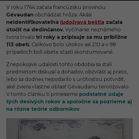
.
0
V roku 1764 začala francúzsku provinciu
9
Gévaudan
obchádzať hrôza. Akási
.
2
neidentifikovateľná
ľudožravá beštia
začala
0
útočiť na dedinčanov.
Vyčíňanie neznámeho
2
1
tvora trvalo
tri roky a pripisuje sa mu približne
,
113 obetí.
Celkovo bolo útokov asi 210 a v 98
1
2
prípadoch boli obete sčasti skonzumované.
:
5
Znepokojivé udalosti tohto obdobia sa stali
0
predmetom diskusií a dohadov, obzvlášť aj preto,
lebo sa dodnes nepodarilo s určitosťou potvrdiť,
aké zviera vlastne oblasť Gévaudanu terorizovalo.
V tomto článku ti prinesieme
podstatné údaje
tých desivých rokov a spoločne sa pozrieme aj
na rôzne teórie odborníkov
.