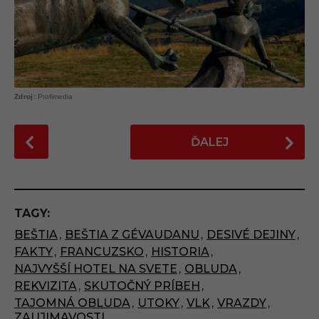
Profimedia
P
ĎALEJ
o
s
t
P
TAGY:
a
BEŠTIA
,
BEŠTIA Z GÉVAUDANU
,
DESIVÉ DEJINY
,
g
FAKTY
,
FRANCUZSKO
,
HISTORIA
,
i
NAJVYŠŠÍ HOTEL NA SVETE
,
OBLUDA
,
n
REKVIZITA
,
SKUTOČNÝ PRÍBEH
,
a
TAJOMNÁ OBLUDA
,
UTOKY
,
VLK
,
VRAZDY
,
ZAUJIMAVOSTI