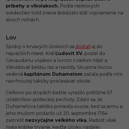
príbehy o vlkolakoch.
Podľa niektorých
svedectiev totiž zviera dokázalo stáť vzpriamene na
dvoch nohách.
Lov
Správy o krvavých útokoch sa
dostali
aj do
najväčších miest. Kráľ
Ľudovít XV.
poslal do
Gévaudanu vojakov a lovcov s cieľom nájsť a
zlikvidovať beštiu raz a navždy. Skupina lovcov
vedená
kapitánom Duhamelom
začala podľa ním
navrhnutej taktiky prečesávať okolie.
Celkovo po stopách beštie vyrazilo približne 57
účastníkov jazdeckej pechoty. Zdalo sa, že
Duhamelova taktika priniesla ovocie, keď sa jemu a
jeho mužom podarilo už 20. septembra 1764
zastreliť
nezvyčajne veľkého vlka.
Radosť však
mala krátke trvanie, keďže útoky naďalej