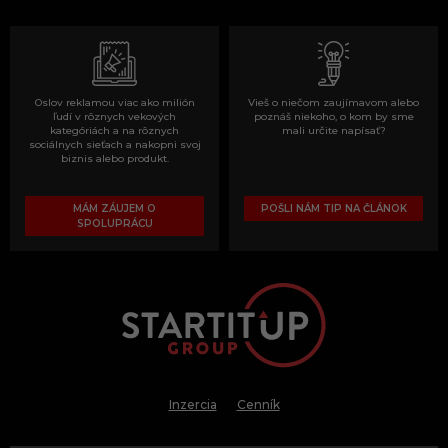
Oslov reklamou viac ako milión
Vieš o niečom zaujímavom alebo
ľudí v rôznych vekových
poznáš niekoho, o kom by sme
kategóriách a na rôznych
mali určite napísať?
sociálnych sieťach a nakopni svoj
biznis alebo produkt.
MÁM ZÁUJEM O
POŠLI NÁM TIP NA ČLÁNOK
SPOLUPRÁCU
Inzercia
Cenník