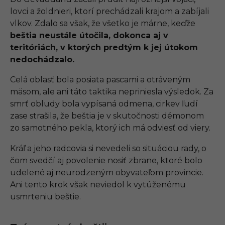
lovci a žoldnieri, ktorí prechádzali krajom a zabíjali
vlkov. Zdalo sa však, že všetko je márne, keďže
beštia neustále útočila, dokonca aj v
teritóriách, v ktorých predtým k jej útokom
nedochádzalo.
Celá oblasť bola posiata pascami a otráveným
mäsom, ale ani táto taktika nepriniesla výsledok. Za
smrť obludy bola vypísaná odmena, cirkev ľudí
zase strašila, že beštia je v skutočnosti démonom
zo samotného pekla, ktorý ich má odviesť od viery.
Kráľ a jeho radcovia si nevedeli so situáciou rady, o
čom svedčí aj povolenie nosiť zbrane, ktoré bolo
udelené aj neurodzeným obyvateľom provincie.
Ani tento krok však neviedol k vytúženému
usmrteniu beštie.