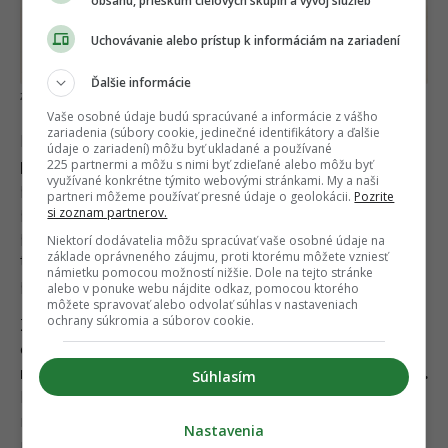
obsahu, prieskum cieľových skupín a vývoj služieb
Uchovávanie alebo prístup k informáciám na zariadení
Ďalšie informácie
Profimedia
Vaše osobné údaje budú spracúvané a informácie z vášho
zariadenia (súbory cookie, jedinečné identifikátory a ďalšie
Pokiaľ však bol na scéne ďalší človek,
údaje o zariadení) môžu byť ukladané a používané
225 partnermi a môžu s nimi byť zdieľané alebo môžu byť
psychopatický vrah
, možné by to bolo. V tom
využívané konkrétne týmito webovými stránkami. My a naši
prípade mohol dotyčný útoky využívať ako krytie
partneri môžeme používať presné údaje o geolokácii.
Pozrite
si zoznam partnerov.
pred svojimi vlastnými vraždami. Vzhľadom na
početnosť obetí a rýchly sled útokov však túto
Niektorí dodávatelia môžu spracúvať vaše osobné údaje na
základe oprávneného záujmu, proti ktorému môžete vzniesť
teóriu väčšina bádateľov považuje za málo
námietku pomocou možností nižšie. Dole na tejto stránke
pravdepodobnú.
alebo v ponuke webu nájdite odkaz, pomocou ktorého
môžete spravovať alebo odvolať súhlas v nastaveniach
ochrany súkromia a súborov cookie.
Z ďalších zvierat, ktoré podľa vedcov prichádzajú
do úvahy, je
kríženec vlka a psa, najmä
nejakého veľkého plemena, ako mastif či doga.
Súhlasím
Bolo však vylúčené, že by mohlo ísť o zviera
nakazené besnotou. Niektorí nadhadzovali aj
Nastavenia
možnosť, že beštiou bola
hyena
privezená z Afriky.