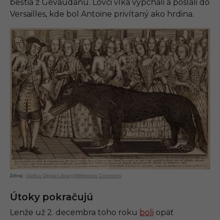
beštia z Gévaudanu. Lovci vlka vypchali a poslali do
Versailles, kde bol Antoine privítaný ako hrdina.
Gallica Digital Library/Wikimedia Commons
Útoky pokračujú
Lenže už 2. decembra toho roku
boli
opäť