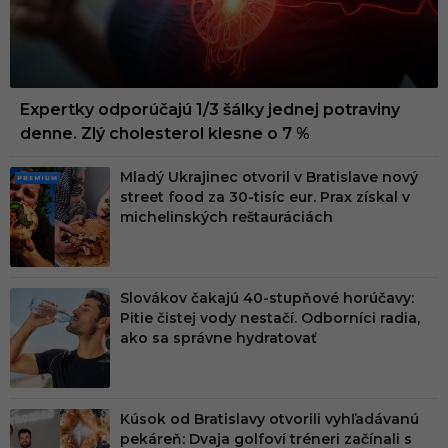
Expertky odporúčajú 1/3 šálky jednej potraviny
denne. Zlý cholesterol klesne o 7 %
Mladý Ukrajinec otvoril v Bratislave nový
PRE
street food za 30-tisíc eur. Prax získal v
MIU
michelinských reštauráciách
M
Slovákov čakajú 40-stupňové horúčavy:
Pitie čistej vody nestačí. Odborníci radia,
ako sa správne hydratovať
Kúsok od Bratislavy otvorili vyhľadávanú
pekáreň: Dvaja golfoví tréneri začínali s