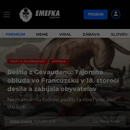
PREMIUM
PREMIUM
MEME
VIRAL
ZÁBAVA
SLOVEN
FAKTY A ZAUJÍMAVOSTI
HISTÓRIA
,
Beštia z Gévaudanu: Tajomná
obluda vo Francúzsku v 18. storočí
desila a zabíjala obyvateľov
Neznámemu tvorovi padlo za obeť viac ako
sto ľudí.
Dušan Šutarík
10.01.2021, 21:20
3
Čas čítania: 5 min
0