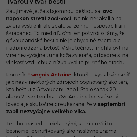
Tvárou v tvár beštii
Zaujímavé je, že s tajomnou beštiou sa
lovci
napokon stretli zoči-voči.
Na nič nečakali a na
zviera vystrelili, ale zdalo sa, že mu nespôsobili ani
škrabanec. To medzi ľuďmi len potvrdilo fámy, že
gévaudandská beštia nie je obyčajné zviera, ale
nadprirodzená bytosť. V skutočnosti mohla byť na
vine nezvyčajne tuhá koža zvieraťa, prípadne silná
vlhkosť vzduchu a nízka kvalita pušného prachu.
Poručík
François Antoine
, ktorého vyslal sám kráľ,
je dnes v niektorých zdrojoch popisovaný ako ten,
kto beštiu z Gévaudanu zabil. Stalo sa tak 20.
alebo 21. septembra 1765. Antoine bol skúsený
lovec a je skutočne preukázané, že
v septembri
zabil nezvyčajne veľkého vlka.
Ten bol následne niektorými, ktorí prežili toto
besnenie, identifikovaný ako neslávne známa