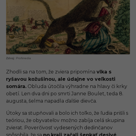
Profimedia
Zhodli sa na tom, že zviera pripomína
vlka s
ryšavou kožušinou, ale údajne vo veľkosti
somára.
Obluda útočila výhradne na hlavy či krky
obetí. Len dva dni po smrti Janne Boulet, teda 8.
augusta, šelma napadla ďalšie dievča.
Útoky sa stupňovali a bolo ich toľko, že ľudia prišli s
teóriou, že obyvateľov možno zabíja celá skupina
zvierat. Poverčivosť vydesených dedinčanov
spôsobila, že sa
po
kraji začali šepkať desivé