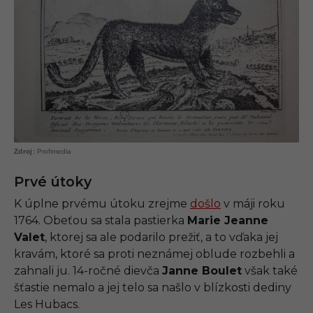
Profimedia
Prvé útoky
K úplne prvému útoku zrejme
došlo
v máji roku
1764. Obeťou sa stala pastierka
Marie Jeanne
Valet
, ktorej sa ale podarilo prežiť, a to vďaka jej
kravám, ktoré sa proti neznámej oblude rozbehli a
zahnali ju. 14-ročné dievča
Janne Boulet
však také
šťastie nemalo a jej telo sa našlo v blízkosti dediny
Les Hubacs.