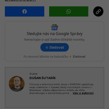
t
i
o
n
Sledujte nás na Google Správy
Nenechajte si ujsť žiadne dôležité novinky.
☆
Sledovať
★
Po otvorení kliknite na hviezdičku
Sledovať
Autor
DUŠAN ŠUTARÍK
Filmový a televízny kritik, ktorý v EMEFKA uplatňuje
svoje vzdelanie z Vysokej školy múzických umení v
Bratislave. Vďaka odbornému vhľadu do réžie,
dramaturgie a scenáristiky priná
...
viac o autorovi