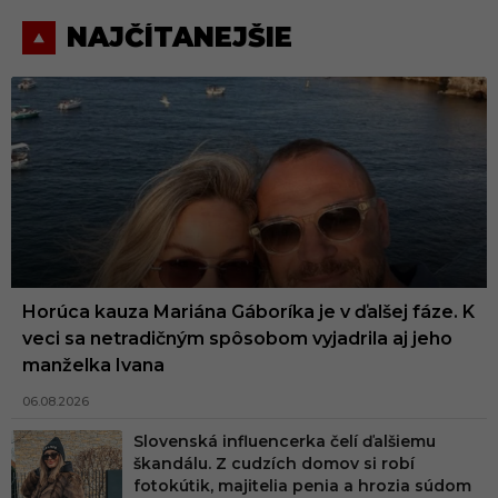
NAJČÍTANEJŠIE
Horúca kauza Mariána Gáboríka je v ďalšej fáze. K
veci sa netradičným spôsobom vyjadrila aj jeho
manželka Ivana
06.08.2026
Slovenská influencerka čelí ďalšiemu
škandálu. Z cudzích domov si robí
fotokútik, majitelia penia a hrozia súdom