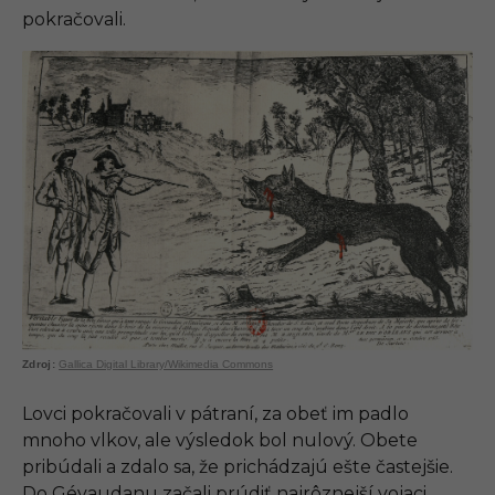
pokračovali.
Gallica Digital Library/Wikimedia Commons
Lovci pokračovali v pátraní, za obeť im padlo
mnoho vlkov, ale výsledok bol nulový. Obete
pribúdali a zdalo sa, že prichádzajú ešte častejšie.
Do Gévaudanu začali prúdiť najrôznejší vojaci,