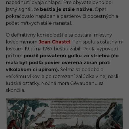
napadnutí dvaja chlapci. Pre obyvateľov to bol
jasný signál, že
beštia je stále nažive.
Opäť
pokračovalo napádanie pastierov či pocestných a
počet mŕtvych stále narastal.
O definitívny koniec beštie sa postaral miestny
lovec menom
Jean Chastel
. Ten spolu s ostatnými
lovcami 19. júna 1767 beštiu zabil. Podľa výpovedí
pri tom
použil posvätenú guľku zo striebra (čo
mala byť podľa povier overená zbraň proti
vlkolakom či upírom).
Šelma sa podobala
veľkému vlkovi a po rozrezaní žalúdka v nej našli
ľudské ostatky. Nočná mora Gévaudanu sa
skončila.