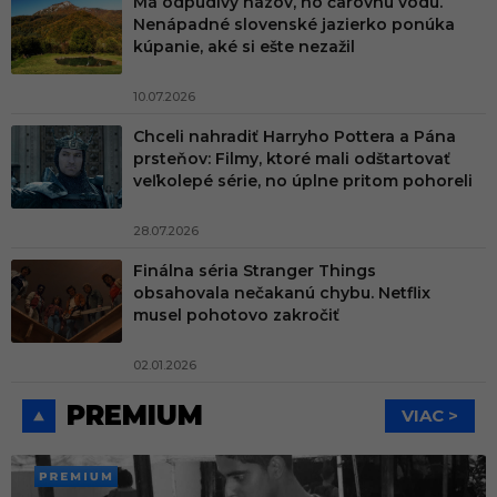
Má odpudivý názov, no čarovnú vodu.
Nenápadné slovenské jazierko ponúka
kúpanie, aké si ešte nezažil
10.07.2026
Chceli nahradiť Harryho Pottera a Pána
prsteňov: Filmy, ktoré mali odštartovať
veľkolepé série, no úplne pritom pohoreli
28.07.2026
Finálna séria Stranger Things
obsahovala nečakanú chybu. Netflix
musel pohotovo zakročiť
02.01.2026
PREMIUM
VIAC >
PREMI