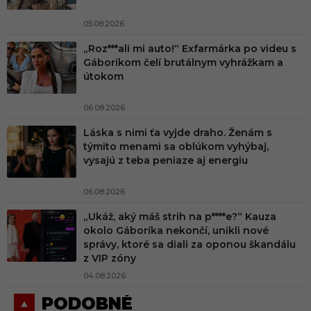
05.08.2026
„Roz***ali mi auto!“ Exfarmárka po videu s
Gáboríkom čelí brutálnym vyhrážkam a
útokom
06.08.2026
Láska s nimi ťa vyjde draho. Ženám s
týmito menami sa oblúkom vyhýbaj,
vysajú z teba peniaze aj energiu
06.08.2026
„Ukáž, aký máš strih na p****e?“ Kauza
okolo Gáboríka nekončí, unikli nové
správy, ktoré sa diali za oponou škandálu
z VIP zóny
04.08.2026
PODOBNÉ