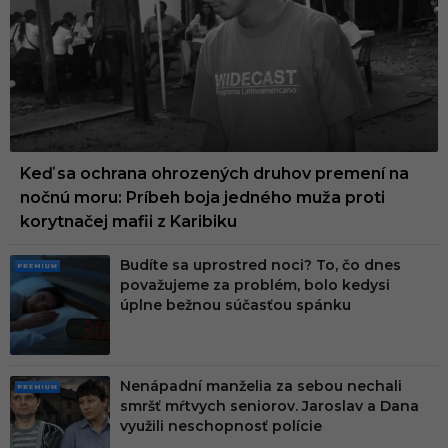
UM
Keď sa ochrana ohrozených druhov premení na
nočnú moru: Príbeh boja jedného muža proti
korytnačej mafii z Karibiku
Budíte sa uprostred noci? To, čo dnes
PRE
považujeme za problém, bolo kedysi
MIU
úplne bežnou súčasťou spánku
M
Nenápadní manželia za sebou nechali
PRE
smršť mŕtvych seniorov. Jaroslav a Dana
MIU
využili neschopnosť polície
M