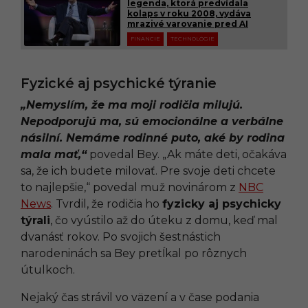
legenda, ktorá predvídala
kolaps v roku 2008, vydáva
mrazivé varovanie pred AI
FINANCIE
TECHNOLÓGIE
Fyzické aj psychické týranie
„Nemyslím, že ma moji rodičia milujú.
Nepodporujú ma, sú emocionálne a verbálne
násilní. Nemáme rodinné puto, aké by rodina
mala mať,“
povedal Bey. „Ak máte deti, očakáva
sa, že ich budete milovať. Pre svoje deti chcete
to najlepšie,“ povedal muž novinárom z
NBC
News
. Tvrdil, že rodičia ho
fyzicky aj psychicky
týrali
, čo vyústilo až do úteku z domu, keď mal
dvanásť rokov. Po svojich šestnástich
narodeninách sa Bey pretĺkal po rôznych
útulkoch.
Nejaký čas strávil vo väzení a v čase podania