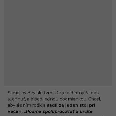
Samotný Bey ale tvrdil, že je ochotný žalobu
stiahnuť, ale pod jednou podmienkou. Chcel,
aby si s ním rodičia
sadli za jeden stôl pri
večeri.
„Poďme spolupracovať a určite