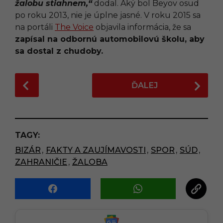
žalobu stiahnem,“
dodal. Aký bol Beyov osud
po roku 2013, nie je úplne jasné. V roku 2015 sa
na portáli
The Voice
objavila informácia, že sa
zapísal na odbornú automobilovú školu, aby
sa dostal z chudoby.
P
ĎALEJ
o
s
t
P
TAGY:
a
BIZÁR
,
FAKTY A ZAUJÍMAVOSTI
,
SPOR
,
SÚD
,
g
ZAHRANIČIE
,
ŽALOBA
i
n
a
t
i