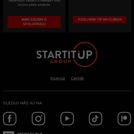
sociálnych sieťach a nakopni svoj
biznis alebo produkt.
MÁM ZÁUJEM O
POŠLI NÁM TIP NA ČLÁNOK
SPOLUPRÁCU
Inzercia
Cenník
SLEDUJ NÁS AJ NA