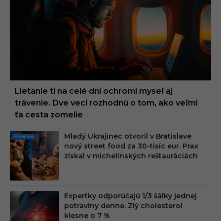
Lietanie ti na celé dni ochromí myseľ aj
trávenie. Dve veci rozhodnú o tom, ako veľmi
ťa cesta zomelie
Mladý Ukrajinec otvoril v Bratislave
PRE
nový street food za 30-tisíc eur. Prax
MIU
získal v michelinských reštauráciách
M
Expertky odporúčajú 1/3 šálky jednej
potraviny denne. Zlý cholesterol
klesne o 7 %