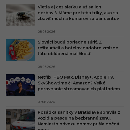
Vletia aj cez sieťku a už sa ich
nezbavíš. Máme pre teba triky, ako sa
zbaviť múch a komárov za pár centov
08.08.2026
Slováci budú poriadne zúriť. Z
reštaurácií a hotelov nadobro zmizne
táto obľúbená maličkosť
08.08.2026
Netflix, HBO Max, Disney+, Apple TV,
SkyShowtime či Amazon? Veľké
porovnanie streamovacích platforiem
07.08.2026
Posádka sanitky v Bratislave spravila z
vozidla pascu na bezbrannú ženu.
Namiesto odvozu domov prišla nočná
mora