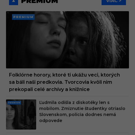
PREMIUM
VIAC >
PREMI
UM
Folklórne horory, ktoré ti ukážu veci, ktorých
sa báli naši predkovia. Tvorcovia kvôli nim
prekopali celé archívy a knižnice
Ľudmila odišla z diskotéky len s
PRE
mobilom. Zmiznutie študentky otriaslo
MIU
Slovenskom, polícia dodnes nemá
M
odpovede