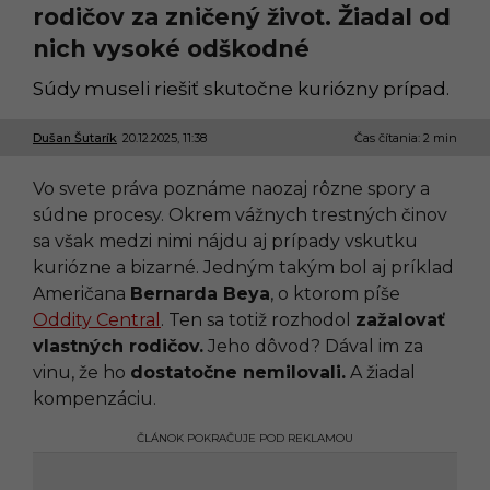
rodičov za zničený život. Žiadal od
nich vysoké odškodné
Súdy museli riešiť skutočne kuriózny prípad.
Dušan Šutarík
20.12.2025, 11:38
2
Čas čítania: 2 min
0
.
Vo svete práva poznáme naozaj rôzne spory a
1
2
súdne procesy. Okrem vážnych trestných činov
.
sa však medzi nimi nájdu aj prípady vskutku
2
0
kuriózne a bizarné. Jedným takým bol aj príklad
2
Američana
Bernarda Beya
, o ktorom píše
5
,
Oddity Central
. Ten sa totiž rozhodol
zažalovať
1
vlastných rodičov.
Jeho dôvod? Dával im za
1
:
vinu, že ho
dostatočne nemilovali.
A žiadal
3
kompenzáciu.
9
ČLÁNOK POKRAČUJE POD REKLAMOU