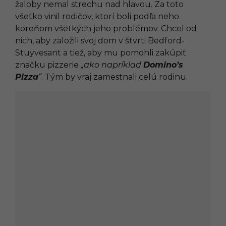
žaloby nemal strechu nad hlavou. Za toto
všetko vinil rodičov, ktorí boli podľa neho
koreňom všetkých jeho problémov. Chcel od
nich, aby založili svoj dom v štvrti Bedford-
Stuyvesant a tiež, aby mu pomohli zakúpiť
značku pizzerie
„ako napríklad
Domino’s
Pizza
“
. Tým by vraj zamestnali celú rodinu.