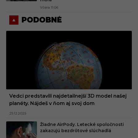
Včera 11:06
PODOBNÉ
Vedci predstavili najdetailnejší 3D model našej
planéty. Nájdeš v ňom aj svoj dom
25.12.2025
Žiadne AirPody. Letecké spoločnosti
zakazujú bezdrôtové slúchadlá