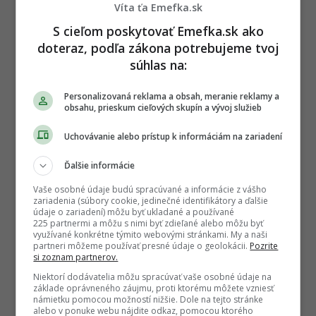
Víta ťa Emefka.sk
S cieľom poskytovať Emefka.sk ako
doteraz, podľa zákona potrebujeme tvoj
súhlas na:
Personalizovaná reklama a obsah, meranie reklamy a
obsahu, prieskum cieľových skupín a vývoj služieb
Uchovávanie alebo prístup k informáciám na zariadení
Ďalšie informácie
Vaše osobné údaje budú spracúvané a informácie z vášho
zariadenia (súbory cookie, jedinečné identifikátory a ďalšie
údaje o zariadení) môžu byť ukladané a používané
225 partnermi a môžu s nimi byť zdieľané alebo môžu byť
využívané konkrétne týmito webovými stránkami. My a naši
partneri môžeme používať presné údaje o geolokácii.
Pozrite
si zoznam partnerov.
Autor
Niektorí dodávatelia môžu spracúvať vaše osobné údaje na
DUŠAN ŠUTARÍK
základe oprávneného záujmu, proti ktorému môžete vzniesť
Filmový a televízny kritik, ktorý v EMEFKA uplatňuje
námietku pomocou možností nižšie. Dole na tejto stránke
svoje vzdelanie z Vysokej školy múzických umení v
alebo v ponuke webu nájdite odkaz, pomocou ktorého
Bratislave. Vďaka odbornému vhľadu do réžie,