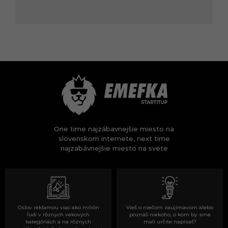
One time najzábavnejšie miesto na
slovenskom internete, next time
najzabávnejšie miesto na svete
Oslov reklamou viac ako milión
Vieš o niečom zaujímavom alebo
ľudí v rôznych vekových
poznáš niekoho, o kom by sme
kategóriách a na rôznych
mali určite napísať?