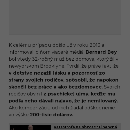
K celému prípadu došlo už v roku 2013 a
informovali o ňom viaceré médiá.
Bernard Bey
bol vtedy 32-ročný muž bez domova, ktorý žil v
newyorskom Brooklyne. Tvrdil, že práve fakt, že
v detstve nezažil lásku a pozornosť zo
strany svojich rodičov, spôsobil, že napokon
skončil bez práce a ako bezdomovec.
Svojich
rodičov obvinil
z psychickej ujmy, keďže mu
podľa neho dávali najavo, že je nemilovaný.
Ako kompenzáciu od nich žiadal odškodnenie
vo výške
200-tisíc dolárov.
Katastrofa na obzore? Finančná