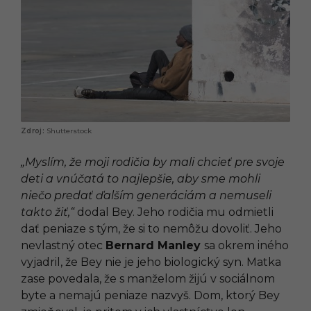
Shutterstock
„Myslím, že moji rodičia by mali chcieť pre svoje
deti a vnúčatá to najlepšie, aby sme mohli
niečo predať ďalším generáciám a nemuseli
takto žiť,“
dodal Bey. Jeho rodičia mu odmietli
dať peniaze s tým, že si to nemôžu dovoliť. Jeho
nevlastný otec
Bernard Manley
sa okrem iného
vyjadril, že Bey nie je jeho biologický syn. Matka
zase povedala, že s manželom žijú v sociálnom
byte a nemajú peniaze nazvyš. Dom, ktorý Bey