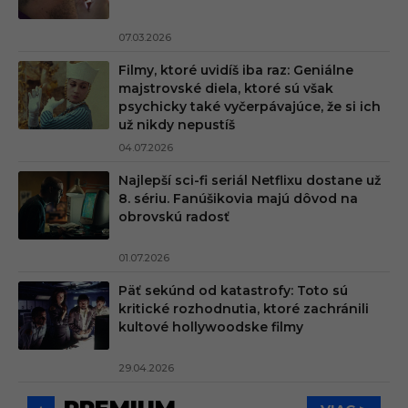
07.03.2026
Filmy, ktoré uvidíš iba raz: Geniálne
majstrovské diela, ktoré sú však
psychicky také vyčerpávajúce, že si ich
už nikdy nepustíš
04.07.2026
Najlepší sci-fi seriál Netflixu dostane už
8. sériu. Fanúšikovia majú dôvod na
obrovskú radosť
01.07.2026
Päť sekúnd od katastrofy: Toto sú
kritické rozhodnutia, ktoré zachránili
kultové hollywoodske filmy
29.04.2026