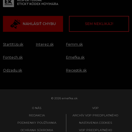
NAHLÁSIŤ CHYBU
SEM NEKLIKAJ!
StartItUp.sk
Interez.sk
Femm.sk
Fontech.sk
Emefka.sk
Odzadu.sk
Receptik.sk
© 2026 emefka.sk
O NÁS
VOP
REDAKCIA
ARCHÍV VOP PREDPLATNÉHO
PODMIENKY POUŽÍVANIA
NASTAVENIA COOKIES
OCHRANA SÚKROMIA
VOP PREDPLATNÉHO