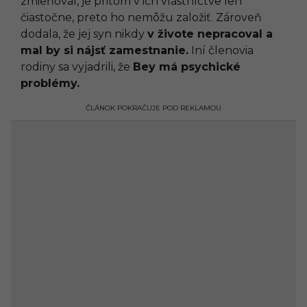
zmieňoval, je pritom v ich vlastníctve len
čiastočne, preto ho nemôžu založiť. Zároveň
dodala, že jej syn nikdy
v živote nepracoval a
mal by si nájsť zamestnanie.
Iní členovia
rodiny sa vyjadrili, že
Bey má psychické
problémy.
ČLÁNOK POKRAČUJE POD REKLAMOU