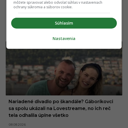
môžete spravovať alebo odvolať súhlas v nastaveniach
dramaturgie a scenáristiky priná
...
viac o autorovi
ochrany súkromia a súborov cookie.
Súhlasím
NAJČÍTANEJŠIE
Nastavenia
Nariadené divadlo po škandále? Gáboríkovci
sa spolu ukázali na Lovestreame, no ich reč
tela odhalila úplne všetko
08.08.2026