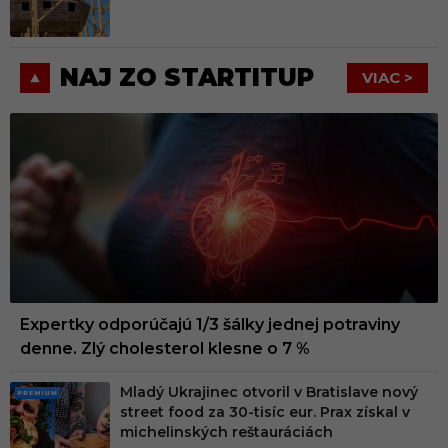
M
NAJ ZO STARTITUP
VIAC >
Expertky odporúčajú 1/3 šálky jednej potraviny
denne. Zlý cholesterol klesne o 7 %
Mladý Ukrajinec otvoril v Bratislave nový
PRE
street food za 30-tisíc eur. Prax získal v
MIU
michelinských reštauráciách