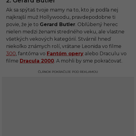
2. Gerard Butler
Ak sa spýtaš tvoje mamy na to, kto je podľa nej
najkrajší muž Hollywoodu, pravdepodobne ti
povie, že je to
Gerard Butler
. Obľúbený herec
nielen medzi ženami stredného veku, ale vlastne
všetkých vekových kategórií. Stvárnil hneď
niekoľko známych rolí, vrátane Leonida vo filme
300
, fantóma vo
Fantóm opery
alebo Draculu vo
filme
Dracula 2000
. A mohli by sme pokračovať.
ČLÁNOK POKRAČUJE POD REKLAMOU