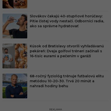
M
Slovákov čakajú 40-stupňové horúčavy:
Pitie čistej vody nestačí. Odborníci radia,
ako sa správne hydratovať
Kúsok od Bratislavy otvorili vyhľadávanú
pekáreň: Dvaja golfoví tréneri začínali s
16-tisíc eurami a pečením v garáži
68-ročný fyziológ trénuje futbalovú elitu
metódou 10-20-30. Trvá 20 minút a
nahradí hodiny behu
REKLAMA