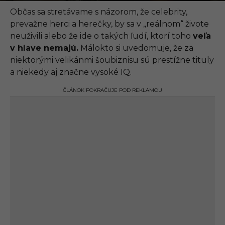
.
0
Občas sa stretávame s názorom, že celebrity,
9
prevažne herci a herečky, by sa v „reálnom“ živote
.
2
neuživili alebo že ide o takých ľudí, ktorí toho
veľa
0
v hlave nemajú.
Málokto si uvedomuje, že za
2
1
niektorými velikánmi šoubiznisu sú prestížne tituly
,
a niekedy aj značne vysoké IQ.
1
1
:
ČLÁNOK POKRAČUJE POD REKLAMOU
3
0