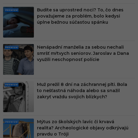
Budíte sa uprostred noci? To, čo dnes
PRE
považujeme za problém, bolo kedysi
MIU
úplne bežnou súčasťou spánku
M
Nenápadní manželia za sebou nechali
PRE
smršť mŕtvych seniorov. Jaroslav a Dana
MIU
využili neschopnosť polície
M
Muž prežil 8 dní na záchrannej plti. Bola
PRE
to nešťastná náhoda alebo sa snažil
MIU
zakryť vraždu svojich blízkych?
M
Mýtus zo školských lavíc či krvavá
PRE
realita? Archeologické objavy odkrývajú
MIU
pravdu o Tróji