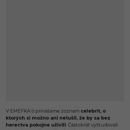
V EMEFKA ti prinášame zoznam
celebrít, o
ktorých si možno ani netušil, že by sa bez
herectva pokojne uživili
. Častokrát vyštudovali