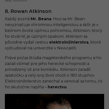
Shutterstock
8. Rowan Atkinson
Každý pozná
Mr. Beana
. Hoci sa Mr. Bean
nevyznačuje ohromnou inteligenciou a skôr je v
bežnom živote úplnou pohromou, Atkinson, ktorý
ho stvárnil, je úplným opakom. Atkinson sa
pôvodne vydal cestou
elektroinžinierstva
, ktoré
vyštudoval na univerzite v Newcastli.
Práve počas štúdia magisterského programu si ho
začali všímať pre jeho herecké schopnosti a
prirodzený cit pre komédiu. Atkinson zaradil
spiatočku a celý svoj život otočil o 180 stupňov.
Elektroinžinierstvo zanechal a venoval sa tomu, čo
ho skutočne napĺňa –
herectvu
.