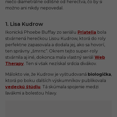
niečo diametrálne odlišné od herectva, čo by si
možno ani nikdy nepovedal.
1. Lisa Kudrow
Ikonická Phoebe Buffay zo seriálu
Priatelia
bola
stvárnená herečkou Lisou Kudrow, ktorá do roly
perfektne zapasovala a dodala jej, ako sa hovorí,
ten správny „šmrnc“. Okrem tejto super-roly
stvárnila aj iné, dokonca mala vlastný seriál
Web
Therapy
. Ten si však nezískal srdcia divákov.
Málokto vie, že Kudrow je vyštudovaná
biologička
,
ktorá po boku ďalších výskumníkov publikovala
vedeckú štúdiu
. Tá skúmala spojenie medzi
ľavákmi a bolesťou hlavy.