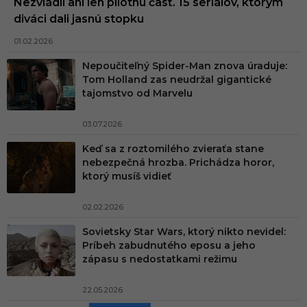
Nezvládli ani len pilotnú časť. 15 seriálov, ktorým
diváci dali jasnú stopku
01.02.2026
Nepoučiteľný Spider-Man znova úraduje:
Tom Holland zas neudržal gigantické
tajomstvo od Marvelu
03.07.2026
Keď sa z roztomilého zvieraťa stane
nebezpečná hrozba. Prichádza horor,
ktorý musíš vidieť
02.02.2026
Sovietsky Star Wars, ktorý nikto nevidel:
Príbeh zabudnutého eposu a jeho
zápasu s nedostatkami režimu
22.05.2026