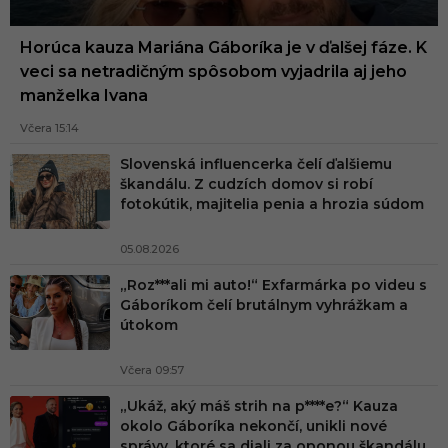
Horúca kauza Mariána Gáboríka je v ďalšej fáze. K
veci sa netradičným spôsobom vyjadrila aj jeho
manželka Ivana
Včera 15:14
Slovenská influencerka čelí ďalšiemu
škandálu. Z cudzích domov si robí
fotokútik, majitelia penia a hrozia súdom
05.08.2026
„Roz***ali mi auto!“ Exfarmárka po videu s
Gáboríkom čelí brutálnym vyhrážkam a
útokom
Včera 09:57
„Ukáž, aký máš strih na p****e?“ Kauza
okolo Gáboríka nekončí, unikli nové
správy, ktoré sa diali za oponou škandálu