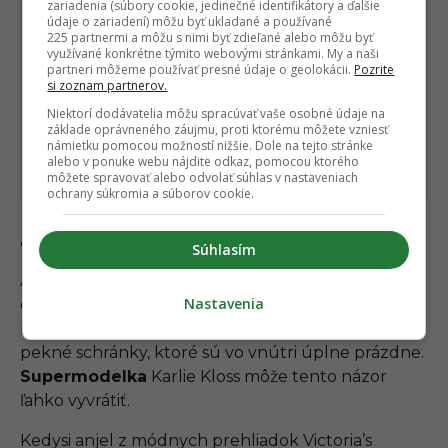
zariadenia (súbory cookie, jedinečné identifikátory a ďalšie
údaje o zariadení) môžu byť ukladané a používané
225 partnermi a môžu s nimi byť zdieľané alebo môžu byť
využívané konkrétne týmito webovými stránkami. My a naši
partneri môžeme používať presné údaje o geolokácii.
Pozrite
si zoznam partnerov.
Niektorí dodávatelia môžu spracúvať vaše osobné údaje na
základe oprávneného záujmu, proti ktorému môžete vzniesť
námietku pomocou možností nižšie. Dole na tejto stránke
alebo v ponuke webu nájdite odkaz, pomocou ktorého
môžete spravovať alebo odvolať súhlas v nastaveniach
ochrany súkromia a súborov cookie.
7. Karlie Kloss
Súhlasím
Ako sme už zmienili na začiatku, množstvo ľudí si o
Nastavenia
celebritnej inteligencii myslí svoje. Osobitnou
kategóriou sú modelky, ktoré často berú ako
pekné schránky, ktoré sú vo vnútri úplne prázdne.
Supermodelka
Karlie Kloss môže tento názor
ľahko vyvrátiť.
Kedysi anjel z módnych prehliadok Victoria’s