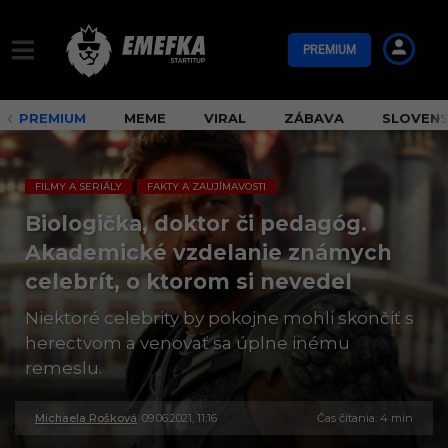
PREMIUM
PREMIUM
MEME
VIRAL
ZÁBAVA
SLOVEN
FILMY A SERIÁLY
FAKTY A ZAUJÍMAVOSTI
,
Biologička, doktor či pedagóg.
Akademické vzdelanie známych
celebrít, o ktorom si nevedel
Niektoré celebrity by pokojne mohli skončiť s
herectvom a venovať sa úplne inému
remeslu.
Michaela Rošková
09.06.2021, 11:16
3
Čas čítania: 4 min
0