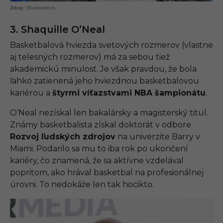
Shutterstock
3. Shaquille O’Neal
Basketbalová hviezda svetových rozmerov (vlastne
aj telesných rozmerov) má za sebou tiež
akademickú minulosť. Je však pravdou, že bola
ľahko zatienená jeho hviezdnou basketbalovou
kariérou a
štyrmi víťazstvami NBA šampionátu
.
O’Neal nezískal len bakalársky a magisterský titul.
Známy basketbalista získal doktorát v odbore
Rozvoj ľudských zdrojov
na univerzite Barry v
Miami. Podarilo sa mu to iba rok po ukončení
kariéry, čo znamená, že sa aktívne vzdelával
popritom, ako hrával basketbal na profesionálnej
úrovni. To nedokáže len tak hocikto.