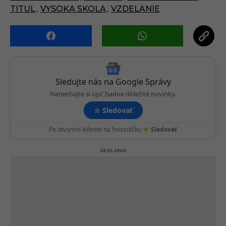
i
TITUL
,
VYSOKA SKOLA
,
VZDELANIE
n
a
t
i
o
n
Sledujte nás na Google Správy
Nenechajte si ujsť žiadne dôležité novinky.
☆
Sledovať
★
Po otvorení kliknite na hviezdičku
Sledovať
REKLAMA