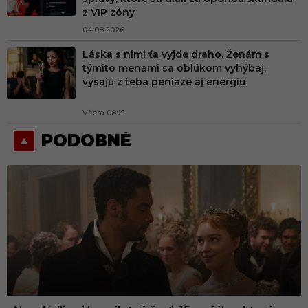
z VIP zóny
04.08.2026
Láska s nimi ťa vyjde draho. Ženám s
týmito menami sa oblúkom vyhýbaj,
vysajú z teba peniaze aj energiu
Včera 08:21
PODOBNÉ