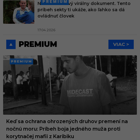
Netflix má nový virálny dokument. Tento
príbeh sekty ti ukáže, ako ľahko sa dá
ovládnuť človek
17.04.2026
PREMIUM
VIAC >
PREMI
UM
Keď sa ochrana ohrozených druhov premení na
nočnú moru: Príbeh boja jedného muža proti
korytnačej mafii z Karibiku