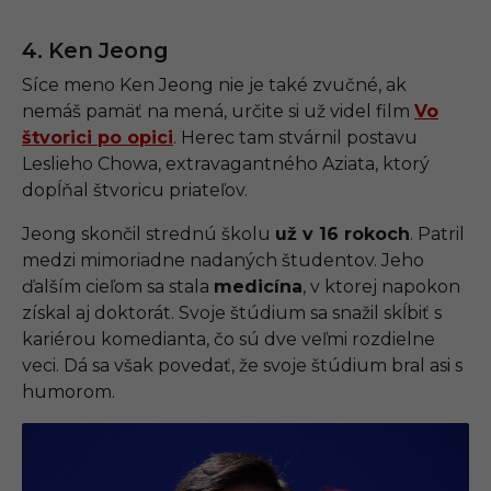
4. Ken Jeong
Síce meno Ken Jeong nie je také zvučné, ak
nemáš pamäť na mená, určite si už videl film
Vo
štvorici po opici
. Herec tam stvárnil postavu
Leslieho Chowa, extravagantného Aziata, ktorý
dopĺňal štvoricu priateľov.
Jeong skončil strednú školu
už v 16 rokoch
. Patril
medzi mimoriadne nadaných študentov. Jeho
ďalším cieľom sa stala
medicína
, v ktorej napokon
získal aj doktorát. Svoje štúdium sa snažil skĺbiť s
kariérou komedianta, čo sú dve veľmi rozdielne
veci. Dá sa však povedať, že svoje štúdium bral asi s
humorom.