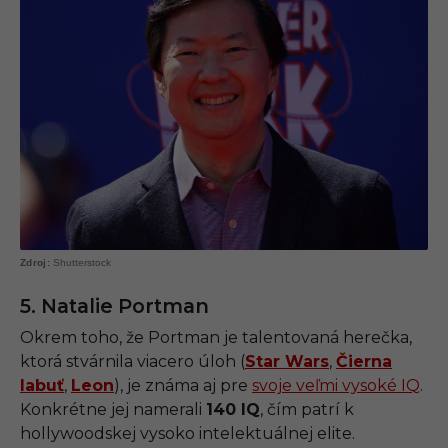
Shutterstock
5. Natalie Portman
Okrem toho, že Portman je talentovaná herečka,
ktorá stvárnila viacero úloh (
Star Wars
,
Čierna
labuť
,
Leon
), je známa aj pre
svoje veľmi vysoké IQ
.
Konkrétne jej namerali
140 IQ
, čím patrí k
hollywoodskej vysoko intelektuálnej elite.