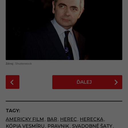
Shutterstock
P
ĎALEJ
o
s
t
P
TAGY:
a
AMERICKY FILM
,
BAR
,
HEREC
,
HERECKA
,
g
KÓPIA VESMÍRU
,
PRAVNIK
,
SVADOBNÉ ŠATY
,