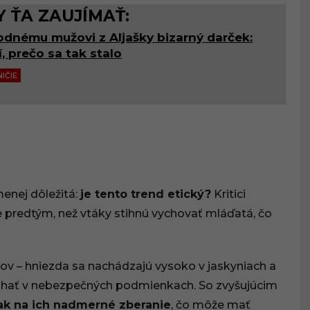
 ŤA ZAUJÍMAŤ:
odnému mužovi z Aljašky bizarný darček:
, prečo sa tak stalo
IČIE
menej dôležitá:
je tento trend etický?
Kritici
e predtým, než vtáky stihnú vychovať mláďatá, čo
ov – hniezda sa nachádzajú vysoko v jaskyniach a
plhať v nebezpečných podmienkach. So zvyšujúcim
tlak na ich nadmerné zberanie
, čo môže mať