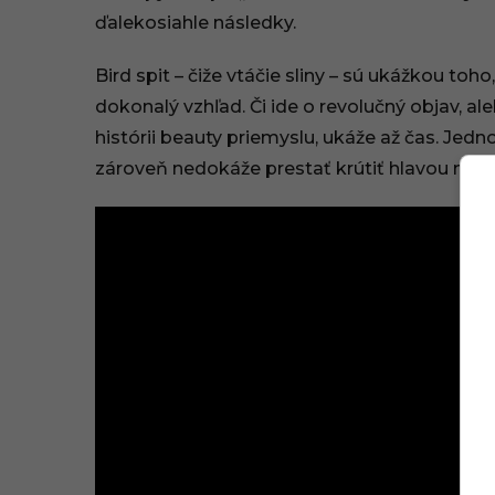
ďalekosiahle následky.
Bird spit – čiže vtáčie sliny – sú ukážkou to
dokonalý vzhľad. Či ide o revolučný objav, aleb
histórii beauty priemyslu, ukáže až čas. Jedno 
zároveň nedokáže prestať krútiť hlavou nad tý