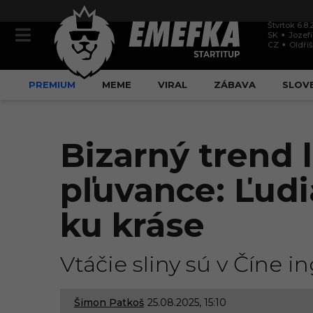
Štvrtok 6.8
SK
Jozef
CZ
Oldři
PREMIUM
MEME
VIRAL
ZÁBAVA
SLOV
Bizarný trend l
pľuvance: Ľudi
ku kráse
Vtáčie sliny sú v Číne 
Šimon Patkoš
25.08.2025, 15:10
2