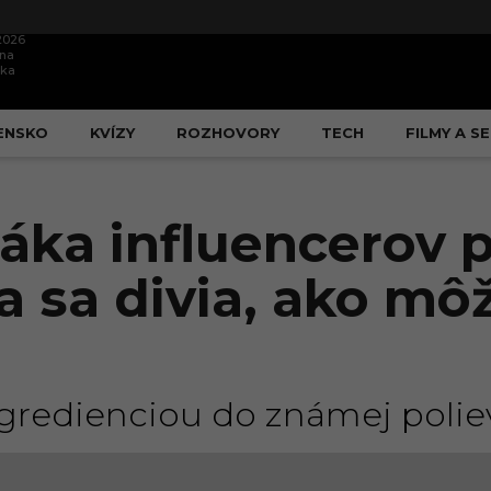
.2026
ína
ška
ENSKO
KVÍZY
ROZHOVORY
TECH
FILMY A SE
áka influencerov p
a sa divia, ako môž
ingredienciou do známej polie