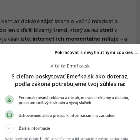
ho, kam až dokáže zájsť snaha o večnú mladosť a
o len o ďalší bizarný trend, ktorý sa raz stratí v
je však isté:
internet ich momentálne miluje
– a
m, že niekto dobrovoľne pije vtáčie sliny.
Pokračovať s nevyhnutnými cookies →
Víta ťa Emefka.sk
S cieľom poskytovať Emefka.sk ako doteraz,
podľa zákona potrebujeme tvoj súhlas na:
Personalizovaná reklama a obsah, meranie reklamy a obsahu,
prieskum cieľových skupín a vývoj služieb
Uchovávanie alebo prístup k informáciám na zariadení
Ďalšie informácie
Vaše osobné údaje budú spracúvané a informácie z vášho zariadenia