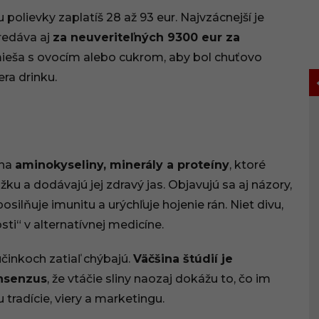
 polievky zaplatíš 28 až 93 eur. Najvzácnejší je
predáva aj
za neuveriteľných 9300 eur za
mieša s ovocím alebo cukrom, aby bol chuťovo
era drinku.
 na
aminokyseliny, minerály a proteíny
, ktoré
 a dodávajú jej zdravý jas. Objavujú sa aj názory,
silňuje imunitu a urýchľuje hojenie rán. Niet divu,
sti“ v alternatívnej medicíne.
činkoch zatiaľ chýbajú.
Väčšina štúdií je
nsenzus
, že vtáčie sliny naozaj dokážu to, čo im
 tradície, viery a marketingu.