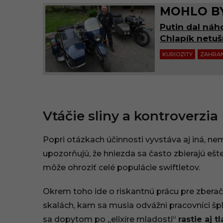
MOHLO BY
Putin dal náh
Chlapík netuší
KURIOZITY
ZAHRAN
Vtáčie sliny a kontroverzia
Popri otázkach účinnosti vyvstáva aj iná, ne
upozorňujú, že hniezda sa často zbierajú ešt
môže ohroziť celé populácie swiftletov.
Okrem toho ide o riskantnú prácu pre zberač
skalách, kam sa musia odvážni pracovníci š
sa dopytom po „elixíre mladosti“
rastie aj 