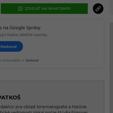
ZDIEĽAŤ NA WHATSAPP
ás na Google Správy
ujsť žiadne dôležité novinky.
Sledovať
★
te na hviezdičku
Sledovať
PATKOŠ
aktor pre oblasť kinematografie a histórie.
tické vedomosti získal počas štúdia filmovej