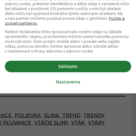
(súbory cookie, jedinečné identifikátory a ďalšie údaje o zariadení) môžu
byť ukladané a používané 225 partnermi a môžu s nimi byť zdieľané
alebo môžu byť využívané konkrétne týmito webovými stránkami. My
a naši partneri môžeme používať presné údaje o geolokácii.
Pozrite si
zoznam partnerov.
Niektorí dodávatelia môžu spracúvať vaše osobné údaje na základe
oprávneného záujmu, proti ktorému môžete vzniesť námietku pomocou
možností nižšie. Dole na tejto stránke alebo v ponuke webu nájdite
odkaz, pomocou ktorého môžete spravovať alebo odvolať súhlas
v nastaveniach ochrany súkromia a súborov cookie.
Súhlasím
ĎALŠÍ ČLÁNOK
Nastavenia
ANCE
,
POLIEVKA
,
SLINA
,
TREND
,
TRENDY
,
E PĽUVANCE
,
VTÁČIE SLINY
,
VTÁK
,
VTÁKY
,