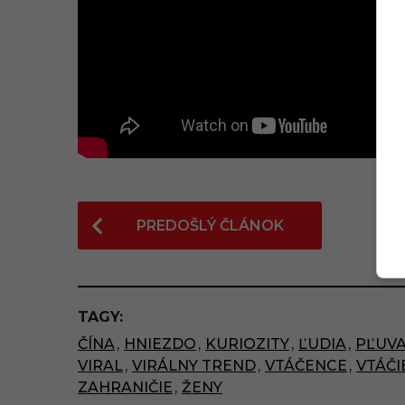
P
PREDOŠLÝ ČLÁNOK
o
s
t
TAGY:
P
ČÍNA
,
HNIEZDO
,
KURIOZITY
,
ĽUDIA
,
PĽUV
a
VIRAL
,
VIRÁLNY TREND
,
VTÁČENCE
,
VTÁČI
g
ZAHRANIČIE
,
ŽENY