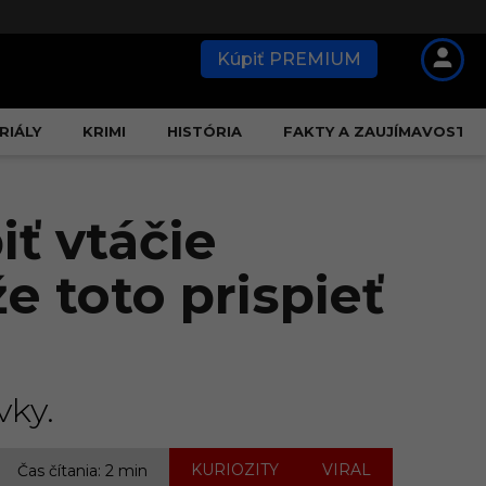
Kúpiť PREMIUM
RIÁLY
KRIMI
HISTÓRIA
FAKTY A ZAUJÍMAVOSTI
iť vtáčie
e toto prispieť
vky.
,
KURIOZITY
VIRAL
Čas čítania: 2 min