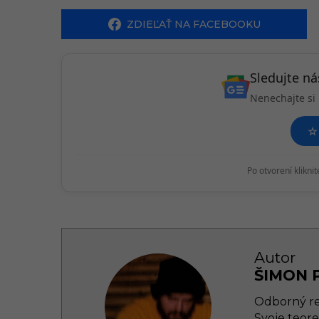
i
ZDIEĽAŤ NA FACEBOOKU
n
a
t
Sledujte n
i
Nenechajte si 
o
☆
n
Po otvorení klikni
Autor
ŠIMON 
Odborný red
Svoje teore