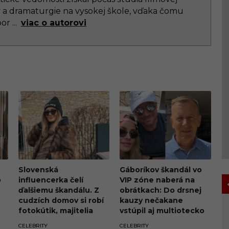
y a dramaturgie na vysokej škole, vďaka čomu
bor
...
viac o autorovi
Slovenská
Gáboríkov škandál vo
o
influencerka čelí
VIP zóne naberá na
ďalšiemu škandálu. Z
obrátkach: Do drsnej
cudzích domov si robí
kauzy nečakane
fotokútik, majitelia
vstúpil aj multiotecko
penia a hrozia súdom
Boris Kollár
CELEBRITY
CELEBRITY