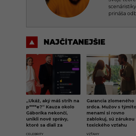
scenáristik
prináša od
NAJČÍTANEJŠIE
„Ukáž, aký máš strih na
Garancia zlomeného
p****e?“ Kauza okolo
srdca. Mužov s týmit
Gáboríka nekončí,
menami si rovno
unikli nové správy,
zablokuj, sú zárukou
ktoré sa diali za
toxického vzťahu
oponou škandálu z VIP
CELEBRITY
VZŤAHY