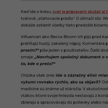
5
Keď ide o krásu,
svet je pripravený skúšať aj 
.
tvárové „sťahovacie prádlo“ či slimačí sliz. 
dokáže zatieniť všetky tieto predošlé bizarno
0
8
Influenceri ako Becca Bloom ich pijú pred ka
prehĺtajú hustý, zakalený nápoj. Komentáre 
.
prosím?“
píše jeden z používateľov. Ďalší do
2
smeje:
„Navrhujem spoločný dokument o vt
čo, kde a prečo?“
0
2
Otázka však znie:
ide o zázračný elixír mla
vyšumí rovnako rýchlo, ako sa objavil?
Odp
5
medicíne sú známe už stáročia. V skutočnost
,
vtákov, ktoré svoje hniezda nestavajú z konári
zbierajú a spracovávajú do polievky alebo ná
1