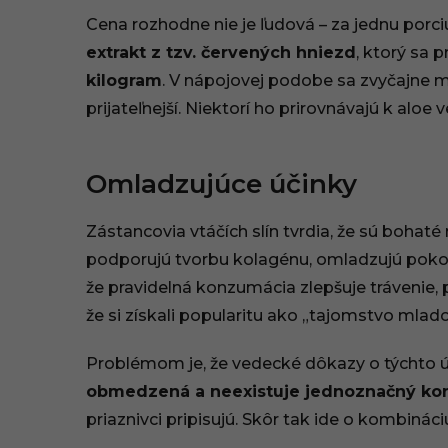
5
Cena rozhodne nie je ľudová – za jednu porciu
extrakt z tzv. červených hniezd
, ktorý sa 
:
kilogram
. V nápojovej podobe sa zvyčajne 
1
prijateľnejší. Niektorí ho prirovnávajú k aloe v
0
Omladzujúce účinky
Zástancovia vtáčích slín tvrdia, že sú bohaté
podporujú tvorbu kolagénu, omladzujú pokožku
že pravidelná konzumácia zlepšuje trávenie, po
že si získali popularitu ako „tajomstvo mlado
Problémom je, že vedecké dôkazy o týchto ú
obmedzená a neexistuje jednoznačný ko
priaznivci pripisujú. Skôr tak ide o kombináciu