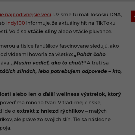
tie najpodivnejšie veci
. Už sme tu mali lososiu DNA,
Web
Indy100
informuje, že aktuálny hit na TikToku
sti. Volá sa
vtáčie sliny
alebo vtáčie pľuvance.
merou a tisíce fanúšikov fascinovane sledujú, ako
pod videami hovoria za všetko:
„Pohár čoho
dáva:
„Musím vedieť, ako to chutí!“
A tretí sa
áčích slinách, lebo potrebujem odpovede – kto,
dosti alebo len o ďalší wellness výstrelok, ktorý
oveď má mnoho tvárí. V tradičnej čínskej
i ide o
extrakt z hniezd rýchlikov
– malých
kov, ale práve zo svojich slín. Tie sa následne
poja.