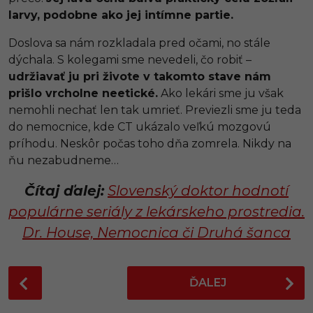
larvy, podobne ako jej intímne partie.
Doslova sa nám rozkladala pred očami, no stále
dýchala. S kolegami sme nevedeli, čo robiť –
udržiavať ju pri živote v takomto stave nám
prišlo vrcholne neetické.
Ako lekári sme ju však
nemohli nechať len tak umrieť. Previezli sme ju teda
do nemocnice, kde CT ukázalo veľkú mozgovú
príhodu. Neskôr počas toho dňa zomrela. Nikdy na
ňu nezabudneme…
Čítaj ďalej:
Slovenský doktor hodnotí
populárne seriály z lekárskeho prostredia.
Dr. House, Nemocnica či Druhá šanca
P
ĎALEJ
o
s