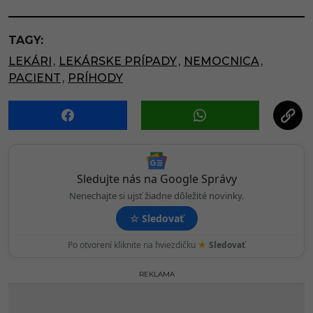
t
P
TAGY:
a
LEKÁRI
,
LEKÁRSKE PRÍPADY
,
NEMOCNICA
,
g
PACIENT
,
PRÍHODY
i
n
a
t
i
o
Sledujte nás na Google Správy
n
Nenechajte si ujsť žiadne dôležité novinky.
☆
Sledovať
★
Po otvorení kliknite na hviezdičku
Sledovať
REKLAMA