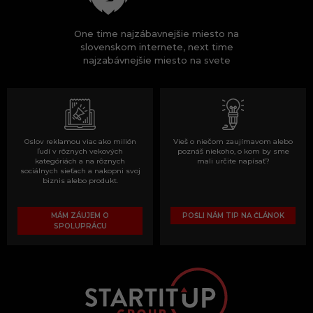
One time najzábavnejšie miesto na
slovenskom internete, next time
najzabávnejšie miesto na svete
Oslov reklamou viac ako milión
Vieš o niečom zaujímavom alebo
ľudí v rôznych vekových
poznáš niekoho, o kom by sme
kategóriách a na rôznych
mali určite napísať?
sociálnych sieťach a nakopni svoj
biznis alebo produkt.
MÁM ZÁUJEM O
POŠLI NÁM TIP NA ČLÁNOK
SPOLUPRÁCU