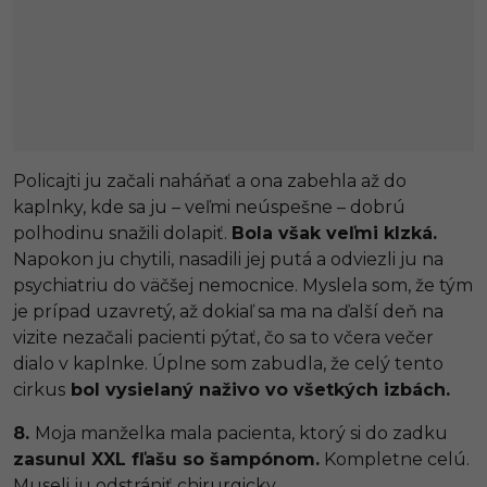
Policajti ju začali naháňať a ona zabehla až do
kaplnky, kde sa ju – veľmi neúspešne – dobrú
polhodinu snažili dolapiť.
Bola však veľmi klzká.
Napokon ju chytili, nasadili jej putá a odviezli ju na
psychiatriu do väčšej nemocnice. Myslela som, že tým
je prípad uzavretý, až dokiaľ sa ma na ďalší deň na
vizite nezačali pacienti pýtať, čo sa to včera večer
dialo v kaplnke. Úplne som zabudla, že celý tento
cirkus
bol vysielaný naživo vo všetkých izbách.
8.
Moja manželka mala pacienta, ktorý si do zadku
zasunul XXL fľašu so šampónom.
Kompletne celú.
Museli ju odstrániť chirurgicky.