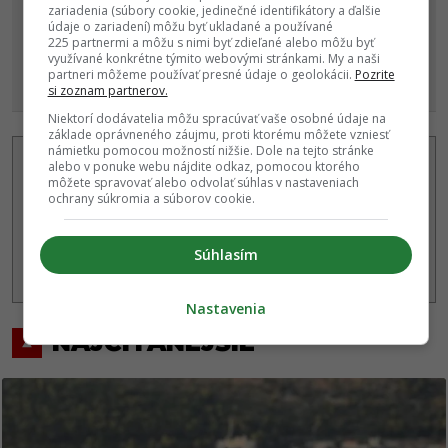
zariadenia (súbory cookie, jedinečné identifikátory a ďalšie
údaje o zariadení) môžu byť ukladané a používané
225 partnermi a môžu s nimi byť zdieľané alebo môžu byť
využívané konkrétne týmito webovými stránkami. My a naši
partneri môžeme používať presné údaje o geolokácii.
Pozrite
si zoznam partnerov.
Niektorí dodávatelia môžu spracúvať vaše osobné údaje na
základe oprávneného záujmu, proti ktorému môžete vzniesť
námietku pomocou možností nižšie. Dole na tejto stránke
Autor
alebo v ponuke webu nájdite odkaz, pomocou ktorého
môžete spravovať alebo odvolať súhlas v nastaveniach
MICHAELA MOLNÁROVÁ
ochrany súkromia a súborov cookie.
Dlhoročná redaktorka a zahraničná korešpondentka
EMEFKA, pre ktorú profesionálne píše od roku 2017. Vďaka
dlhodobému životu v Južnej Kórei patrí medzi popredných
domácich tvorcov o
...
viac o autorovi
Súhlasím
Nastavenia
NAJČÍTANEJŠIE