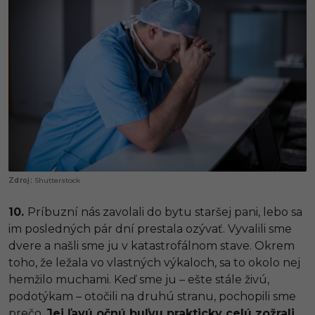
Shutterstock
10.
Príbuzní nás zavolali do bytu staršej pani, lebo sa
im posledných pár dní prestala ozývať. Vyvalili sme
dvere a našli sme ju v katastrofálnom stave. Okrem
toho, že ležala vo vlastných výkaloch, sa to okolo nej
hemžilo muchami. Keď sme ju – ešte stále živú,
podotýkam – otočili na druhú stranu, pochopili sme
prečo.
Jej ľavú očnú buľvu prakticky celú zožrali