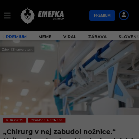
PREMIUM
PREMIUM
MEME
VIRAL
ZÁBAVA
SLOVEN
Zdroj: ©Shutterstock
KURIOZITY
ZDRAVIE A FITNESS
,
„Chirurg v nej zabudol nožnice.“