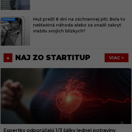
M
Muž prežil 8 dní na záchrannej plti. Bola to
PRE
nešťastná náhoda alebo sa snažil zakryť
MIU
vraždu svojich blízkych?
M
NAJ ZO STARTITUP
VIAC >
Expertky odporúčajú 1/3 šálky jednej potraviny