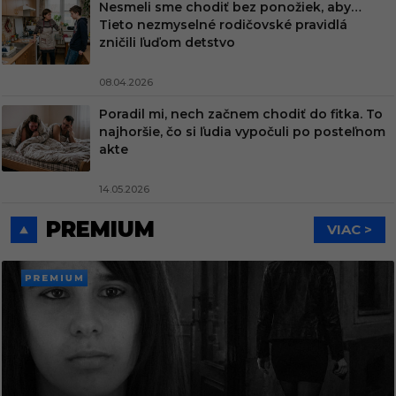
Nesmeli sme chodiť bez ponožiek, aby…
Tieto nezmyselné rodičovské pravidlá
zničili ľuďom detstvo
08.04.2026
Poradil mi, nech začnem chodiť do fitka. To
najhoršie, čo si ľudia vypočuli po posteľnom
akte
14.05.2026
PREMIUM
VIAC >
PREMI
UM