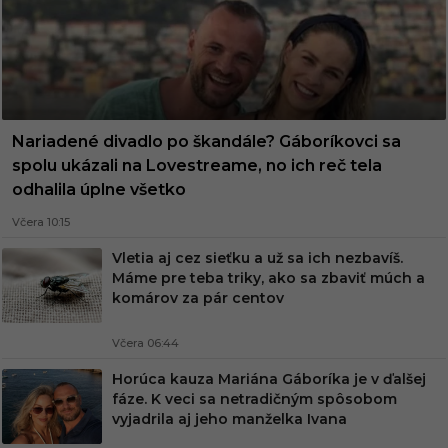
Nariadené divadlo po škandále? Gáboríkovci sa
spolu ukázali na Lovestreame, no ich reč tela
odhalila úplne všetko
Včera 10:15
Vletia aj cez sieťku a už sa ich nezbavíš.
Máme pre teba triky, ako sa zbaviť múch a
komárov za pár centov
Včera 06:44
Horúca kauza Mariána Gáboríka je v ďalšej
fáze. K veci sa netradičným spôsobom
vyjadrila aj jeho manželka Ivana