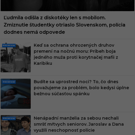
Ľudmila odišla z diskotéky len s mobilom.
Zmiznutie študentky otriaslo Slovenskom, polícia
dodnes nemá odpovede
Keď sa ochrana ohrozených druhov
PRE
premení na nočnú moru: Príbeh boja
MIU
jedného muža proti korytnačej mafii z
M
Karibiku
Budíte sa uprostred noci? To, čo dnes
PRE
považujeme za problém, bolo kedysi úplne
MIU
bežnou súčasťou spánku
M
Nenápadní manželia za sebou nechali
PRE
smršť mŕtvych seniorov. Jaroslav a Dana
MIU
využili neschopnosť polície