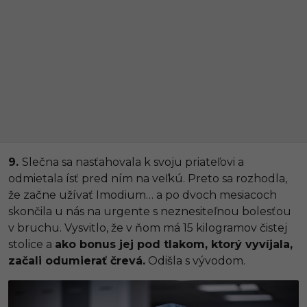
9.
Slečna sa nasťahovala k svoju priateľovi a
odmietala ísť pred ním na veľkú. Preto sa rozhodla,
že začne užívať Imodium… a po dvoch mesiacoch
skončila u nás na urgente s neznesiteľnou bolesťou
v bruchu. Vysvitlo, že v ňom má 15 kilogramov čistej
stolice a
ako bonus jej pod tlakom, ktorý vyvíjala,
začali odumierať črevá.
Odišla s vývodom.