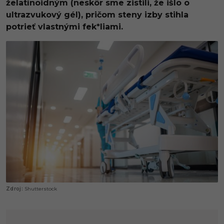
želatínoidným (neskôr sme zistili, že išlo o
ultrazvukový gél), pričom steny izby stihla
potrieť vlastnými fek*liami.
Shutterstock