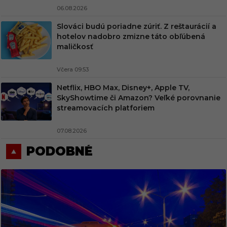
06.08.2026
Slováci budú poriadne zúriť. Z reštaurácií a
hotelov nadobro zmizne táto obľúbená
maličkosť
Včera 09:53
Netflix, HBO Max, Disney+, Apple TV,
SkyShowtime či Amazon? Veľké porovnanie
streamovacích platforiem
07.08.2026
PODOBNÉ