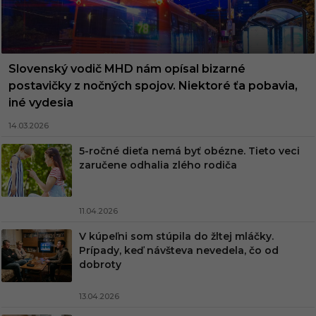
Slovenský vodič MHD nám opísal bizarné
postavičky z nočných spojov. Niektoré ťa pobavia,
iné vydesia
14.03.2026
5-ročné dieťa nemá byť obézne. Tieto veci
zaručene odhalia zlého rodiča
11.04.2026
V kúpeľni som stúpila do žltej mláčky.
Prípady, keď návšteva nevedela, čo od
dobroty
13.04.2026