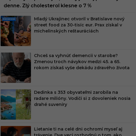
denne. Zlý cholesterol klesne o 7 %
Mladý Ukrajinec otvoril v Bratislave nový
PRE
street food za 30-tisíc eur. Prax získal v
MIU
michelinských reštauráciách
M
Chceš sa vyhnúť demencii v starobe?
Zmenou troch návykov medzi 45. a 65.
rokom získaš vyše dekádu zdravého života
Dedinka s 353 obyvateľmi zarobila na
radare milióny. Vodiči si z dovoleniek nosia
drahé suveníry
Lietanie ti na celé dni ochromí myseľ aj
trávenie. Dve veci rozhodnú o tom, ako