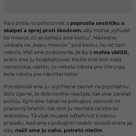
Pani prišla na pohotovosť a
poprosila sestričku o
skalpel a sprej proti škodcom,
aby mohla „vyhubiť
tie mravce, čo jej behajú pod kožou“. Následne
ukázala na „kopu mravcov“ pod kožou, no nič tam
nebolo. Mali sme podozrenie, že by si
mohla ublížiť,
preto sme ju hospitalizovali. Keďže sme boli malá
nemocnica, všetko, čo nebola robota pre chirurga,
bola robota pre nás internistov.
Potrebovali sme ju urýchlene zavrieť na psychiatriu.
Bolo zjavné, že dobrovoľne nepôjde, tak sme zavolali
políciu. Kým sme čakali na policajtov, zazvonil mi
pracovný telefón, tak som ju nechala na izbe so
sestričkou. Tá však musela odbehnúť k inému
prípadu. Keď sme s policajtmi neskôr otvorili dvere jej
izby,
našli sme ju nahú, potretú niečím