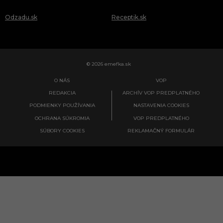
Odzadu.sk
Receptik.sk
© 2026 emefka.sk
O NÁS
VOP
REDAKCIA
ARCHÍV VOP PREDPLATNÉHO
PODMIENKY POUŽÍVANIA
NASTAVENIA COOKIES
OCHRANA SÚKROMIA
VOP PREDPLATNÉHO
SÚBORY COOKIES
REKLAMAČNÝ FORMULÁR