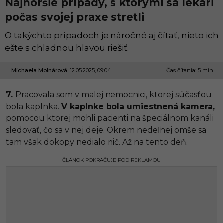
Najhoršie prípady, s ktorými sa lekári
počas svojej praxe stretli
O takýchto prípadoch je náročné aj čítať, nieto ich
ešte s chladnou hlavou riešiť.
Michaela Molnárová
12.05.2025, 09:04
1
Čas čítania: 5 min
2
.
7.
Pracovala som v malej nemocnici, ktorej súčasťou
0
5
bola kaplnka.
V kaplnke bola umiestnená kamera,
.
pomocou ktorej mohli pacienti na špeciálnom kanáli
2
0
sledovať, čo sa v nej deje. Okrem nedeľnej omše sa
2
tam však dokopy nedialo nič. Až na tento deň.
5
,
1
ČLÁNOK POKRAČUJE POD REKLAMOU
2
:
1
8