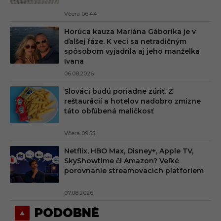
Včera 06:44
Horúca kauza Mariána Gáboríka je v
ďalšej fáze. K veci sa netradičným
spôsobom vyjadrila aj jeho manželka
Ivana
06.08.2026
Slováci budú poriadne zúriť. Z
reštaurácií a hotelov nadobro zmizne
táto obľúbená maličkosť
Včera 09:53
Netflix, HBO Max, Disney+, Apple TV,
SkyShowtime či Amazon? Veľké
porovnanie streamovacích platforiem
07.08.2026
PODOBNÉ