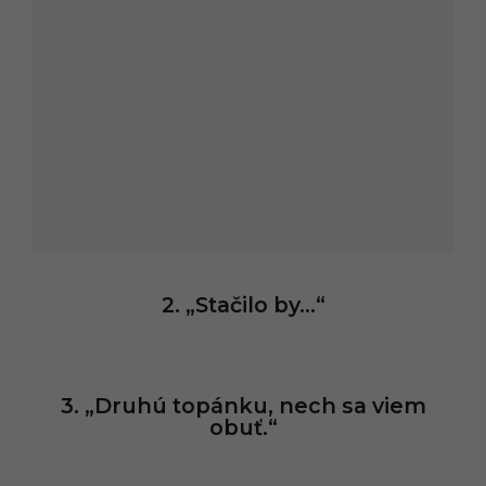
2. „Stačilo by…“
3. „Druhú topánku, nech sa viem
obuť.“