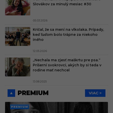
Slovákov za minulý mesiac #30
05.03.2026
Kričal, že sa mení na vlkolaka. Prípady,
keď ľuďom bolo trápne za niekoho
iného
12.05.2026
„Nechala ma zjesť maškrtu pre psa.“
Príšerní svokrovci, akých by si teda v
rodine mať nechcel
13.08.2025
PREMIUM
VIAC >
PREMI