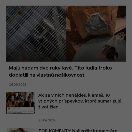
Majú hádam dve ruky ľavé. Títo ľudia trpko
doplatili na vlastnú nešikovnosť
06.09.2025
Ak sa v nich nenájdeš, klameš. 10
vtipných príspevkov, ktoré sumarizujú
život žien
26.04.2026
TOP KOMENTY: Najlepšie komentáre