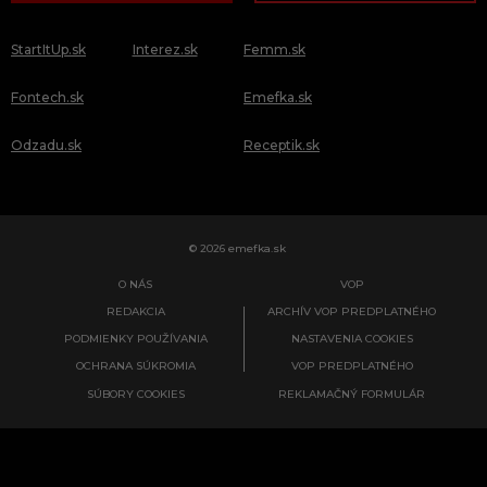
StartItUp.sk
Interez.sk
Femm.sk
Fontech.sk
Emefka.sk
Odzadu.sk
Receptik.sk
© 2026 emefka.sk
O NÁS
VOP
REDAKCIA
ARCHÍV VOP PREDPLATNÉHO
PODMIENKY POUŽÍVANIA
NASTAVENIA COOKIES
OCHRANA SÚKROMIA
VOP PREDPLATNÉHO
SÚBORY COOKIES
REKLAMAČNÝ FORMULÁR