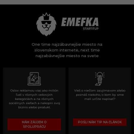
One time najzábavnejšie miesto na
slovenskom internete, next time
najzabávnejšie miesto na svete
Oslov reklamou viac ako milión
Vieš o niečom zaujímavom alebo
ľudí v rôznych vekových
poznáš niekoho, o kom by sme
kategóriách a na rôznych
mali určite napísať?
sociálnych sieťach a nakopni svoj
biznis alebo produkt.
MÁM ZÁUJEM O
POŠLI NÁM TIP NA ČLÁNOK
SPOLUPRÁCU