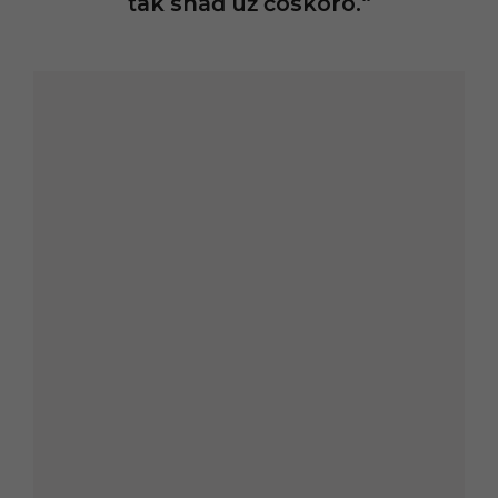
tak snáď už čoskoro.“