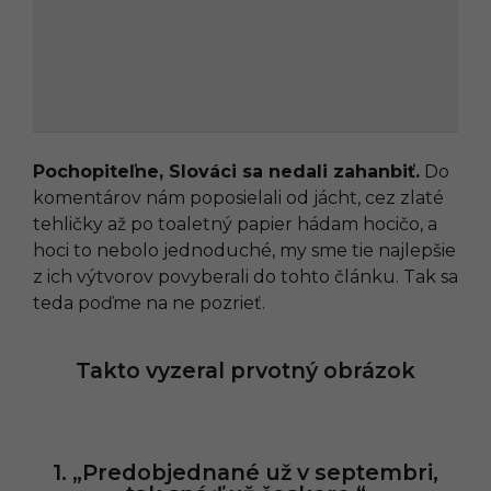
Pochopiteľne, Slováci sa nedali zahanbiť.
Do
komentárov nám poposielali od jácht, cez zlaté
tehličky až po toaletný papier hádam hocičo, a
hoci to nebolo jednoduché, my sme tie najlepšie
z ich výtvorov povyberali do tohto článku. Tak sa
teda poďme na ne pozrieť.
Takto vyzeral prvotný obrázok
1. „Predobjednané už v septembri,