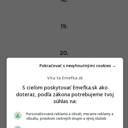
19.
20.
Pokračovať s nevyhnutnými cookies →
Ak chceš vidieť viac z našich
Víta ťa Emefka.sk
dokresľovacích výziev, tak
klikni sem
S cieľom poskytovať Emefka.sk ako
🙂
doteraz, podľa zákona potrebujeme tvoj
súhlas na:
P
ĎALEJ
Personalizovaná reklama a obsah, meranie reklamy a
o
obsahu, prieskum cieľových skupín a vývoj služieb
s