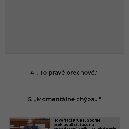
4. „To pravé orechové.“
5. „Momentálne chýba…“
Hovoriaci Krupa, Google
prekladač statusov a
nepodarený strih TA3. Aké perly