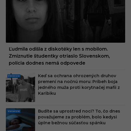
UM
Ľudmila odišla z diskotéky len s mobilom.
Zmiznutie študentky otriaslo Slovenskom,
polícia dodnes nemá odpovede
Keď sa ochrana ohrozených druhov
PRE
premení na nočnú moru: Príbeh boja
MIU
jedného muža proti korytnačej mafii z
M
Karibiku
Budíte sa uprostred noci? To, čo dnes
PRE
považujeme za problém, bolo kedysi
MIU
úplne bežnou súčasťou spánku
M