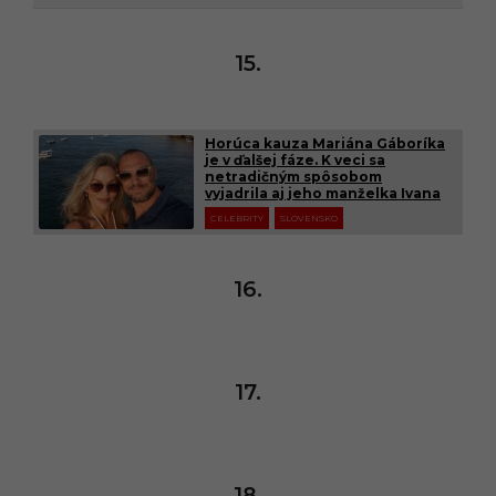
15.
Horúca kauza Mariána Gáboríka
je v ďalšej fáze. K veci sa
netradičným spôsobom
vyjadrila aj jeho manželka Ivana
CELEBRITY
SLOVENSKO
16.
17.
18.