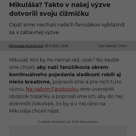
Mikuláša? Takto v našej výzve
dotvorili svoju čižmičku
Opäť sme nechali našich fanúšikov vyblázniť
sa v zábavnej výzve.
Michaela Molnárová
06.12.2021, 21:30
0
Čas čítania: 3 min
6
.
Mikuláš. Kto by ho nemal rád, však? No keďže
1
2
sme chceli,
aby naši fanúšikovia okrem
.
kontinuálneho pojedania sladkostí robili aj
2
0
niečo kreatívne,
pripravili sme si pre nich túto
2
výzvu.
Na našom Facebooku
sme uverejnili
1
,
obrázok topánky a poprosili sme ich, aby do nej
1
dokreslili čokoľvek, čo by si v nej ráno na
6
:
Mikuláša chceli nájsť.
5
5
ČLÁNOK POKRAČUJE POD REKLAMOU