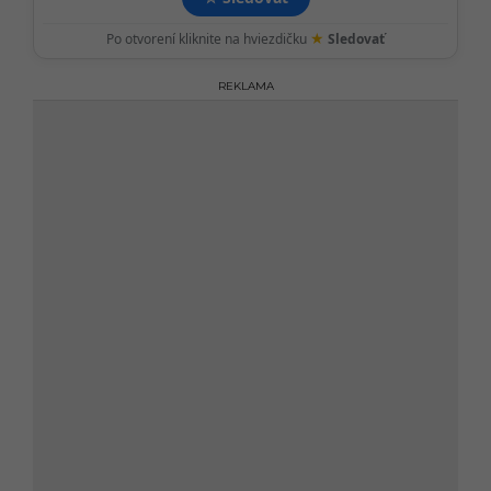
★
Po otvorení kliknite na hviezdičku
Sledovať
REKLAMA