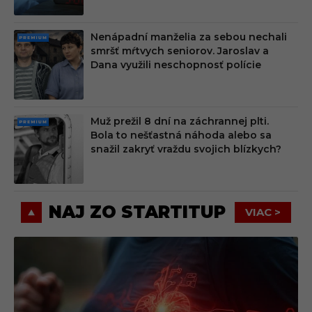
Nenápadní manželia za sebou nechali
PRE
smršť mŕtvych seniorov. Jaroslav a
MIU
Dana využili neschopnosť polície
M
Muž prežil 8 dní na záchrannej plti.
PRE
Bola to nešťastná náhoda alebo sa
MIU
snažil zakryť vraždu svojich blízkych?
M
NAJ ZO STARTITUP
VIAC >