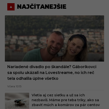
NAJČÍTANEJŠIE
Nariadené divadlo po škandále? Gáboríkovci
sa spolu ukázali na Lovestreame, no ich reč
tela odhalila úplne všetko
Včera 10:15
Vletia aj cez sieťku a už sa ich
nezbavíš. Máme pre teba triky, ako sa
zbaviť múch a komárov za pár centov