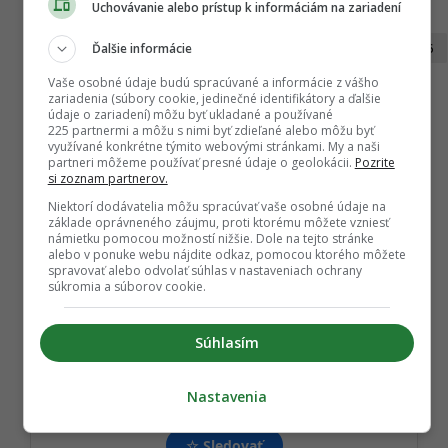
t
Uchovávanie alebo prístup k informáciám na zariadení
Zdroj:
P
Ďalšie informácie
Attps://www.facebook.com/emefka.sk/posts/1931434983734466
a
Vaše osobné údaje budú spracúvané a informácie z vášho
g
AMEFKA / Facebook
zariadenia (súbory cookie, jedinečné identifikátory a ďalšie
i
údaje o zariadení) môžu byť ukladané a používané
225 partnermi a môžu s nimi byť zdieľané alebo môžu byť
n
využívané konkrétne týmito webovými stránkami. My a naši
a
partneri môžeme používať presné údaje o geolokácii.
Pozrite
TAGY:
si zoznam partnerov.
t
DOKRESLI
,
DOKRESLOVACIA VYZVA
,
Niektorí dodávatelia môžu spracúvať vaše osobné údaje na
i
DOKRESLOVACKA
,
EMEFKA VYZVA
,
základe oprávneného záujmu, proti ktorému môžete vzniesť
námietku pomocou možností nižšie. Dole na tejto stránke
o
MIKULAS
,
SLOVACI
alebo v ponuke webu nájdite odkaz, pomocou ktorého môžete
n
spravovať alebo odvolať súhlas v nastaveniach ochrany
súkromia a súborov cookie.
Súhlasím
Sledujte nás na Google Správy
Nastavenia
Nenechajte si ujsť žiadne dôležité novinky.
☆
Sledovať