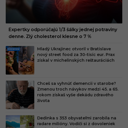
Expertky odporúčajú 1/3 šálky jednej potraviny
denne. Zlý cholesterol klesne o 7 %
Mladý Ukrajinec otvoril v Bratislave
PRE
nový street food za 30-tisíc eur. Prax
MIU
získal v michelinských reštauráciách
M
Chceš sa vyhnúť demencii v starobe?
Zmenou troch návykov medzi 45. a 65.
rokom získaš vyše dekádu zdravého
života
Dedinka s 353 obyvateľmi zarobila na
radare milióny. Vodiči si z dovoleniek