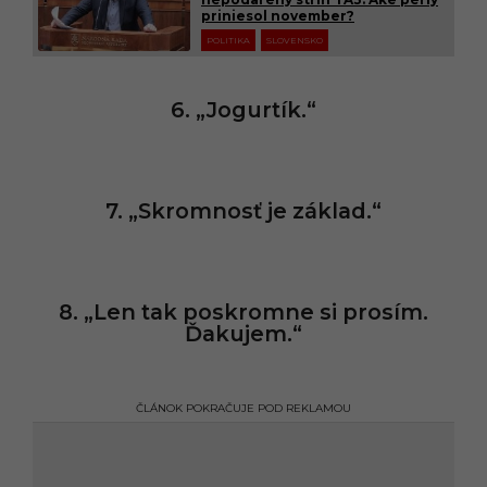
priniesol november?
POLITIKA
SLOVENSKO
6. „Jogurtík.“
7. „Skromnosť je základ.“
8. „Len tak poskromne si prosím.
Ďakujem.“
ČLÁNOK POKRAČUJE POD REKLAMOU