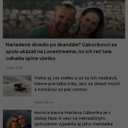
Nariadené divadlo po škandále? Gáboríkovci sa
spolu ukázali na Lovestreame, no ich reč tela
odhalila úplne všetko
Včera 10:15
Vletia aj cez sieťku a už sa ich nezbavíš.
Máme pre teba triky, ako sa zbaviť múch
a komárov za pár centov
Včera 06:44
Horúca kauza Mariána Gáboríka je v
ďalšej fáze. K veci sa netradičným
spôsobom vyjadrila aj jeho manželka