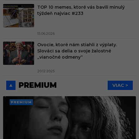
TOP 10 memes, ktoré vás bavili minulý
týždeň najviac #233
15.06.2026
Ovocie, ktoré nám stiahli z výplaty.
Slováci sa delia o svoje žalostné
„vianočné odmeny“
20.12.2025
PREMIUM
VIAC >
PREMI
UM