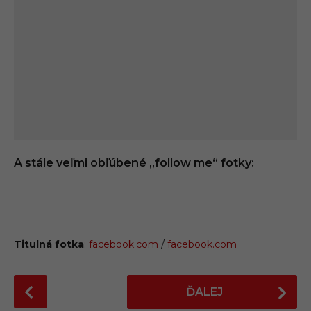
A stále veľmi obľúbené ,,follow me“ fotky:
Titulná fotka
:
facebook.com
/
facebook.com
P
ĎALEJ
o