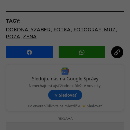
s
t
P
TAGY:
a
DOKONALYZABER
,
FOTKA
,
FOTOGRAF
,
MUZ
,
g
POZA
,
ZENA
i
n
a
t
i
o
Sledujte nás na Google Správy
n
Nenechajte si ujsť žiadne dôležité novinky.
☆
Sledovať
★
Po otvorení kliknite na hviezdičku
Sledovať
REKLAMA