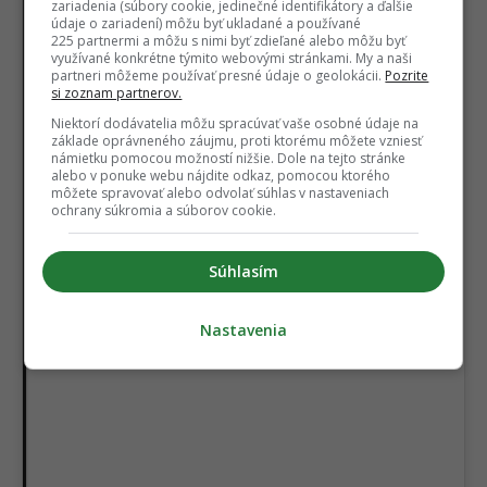
zariadenia (súbory cookie, jedinečné identifikátory a ďalšie
údaje o zariadení) môžu byť ukladané a používané
225 partnermi a môžu s nimi byť zdieľané alebo môžu byť
využívané konkrétne týmito webovými stránkami. My a naši
partneri môžeme používať presné údaje o geolokácii.
Pozrite
si zoznam partnerov.
View this post on Instagram
Niektorí dodávatelia môžu spracúvať vaše osobné údaje na
základe oprávneného záujmu, proti ktorému môžete vzniesť
námietku pomocou možností nižšie. Dole na tejto stránke
alebo v ponuke webu nájdite odkaz, pomocou ktorého
môžete spravovať alebo odvolať súhlas v nastaveniach
ochrany súkromia a súborov cookie.
Súhlasím
Nastavenia
A post shared by Boyfriends Of Instagram (@boyfriends_of_insta)