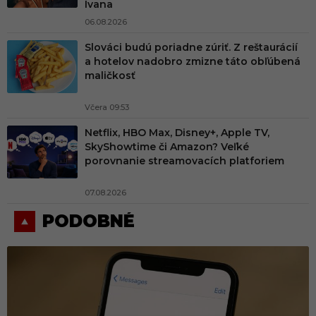
Ivana
06.08.2026
Slováci budú poriadne zúriť. Z reštaurácií
a hotelov nadobro zmizne táto obľúbená
maličkosť
Včera 09:53
Netflix, HBO Max, Disney+, Apple TV,
SkyShowtime či Amazon? Veľké
porovnanie streamovacích platforiem
07.08.2026
PODOBNÉ