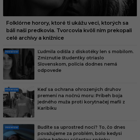
Folklórne horory, ktoré ti ukážu veci, ktorých sa
báli naši predkovia. Tvorcovia kvôli nim prekopali
celé archívy a knižnice
Ľudmila odišla z diskotéky len s mobilom.
PRE
Zmiznutie študentky otriaslo
MIU
Slovenskom, polícia dodnes nemá
M
odpovede
Keď sa ochrana ohrozených druhov
PRE
premení na nočnú moru: Príbeh boja
MIU
jedného muža proti korytnačej mafii z
M
Karibiku
Budíte sa uprostred noci? To, čo dnes
PRE
považujeme za problém, bolo kedysi
MIU
úplne bežnou súčasťou spánku