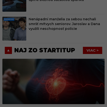
M
Nenápadní manželia za sebou nechali
PRE
smršť mŕtvych seniorov. Jaroslav a Dana
MIU
využili neschopnosť polície
M
NAJ ZO STARTITUP
VIAC >