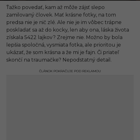
.
0
Ťažko povedať, kam až môže zájsť slepo
5
zamilovaný človek. Mať krásne fotky, na tom
.
2
predsa nie je nič zlé. Ale nie je im vôbec trápne
0
poskladať sa až do kocky, len aby ona, láska života
2
2
získala 5422 lajkov? Zrejme nie. Možno by bola
,
lepšia spoločná, vysmiata fotka, ale prioritou je
0
1
ukázať, že som krásna a že mi je fajn. Či priateľ
:
skončí na traumačke? Nepodstatný detail.
2
7
ČLÁNOK POKRAČUJE POD REKLAMOU