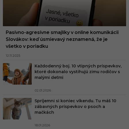
Pasívno-agresívne smajlíky v online komunikácii
Slovákov: keď úsmievavý neznamená, že je
všetko v poriadku
12.11.2025
Každodenný boj. 10 vtipných príspevkov,
ktoré dokonalo vystihujú zimu rodičov s
malými deťmi
02.01.2026
Spríjemni si koniec víkendu. Tu máš 10
zábavných príspevkov o psoch a
mačkách
18.01.2026