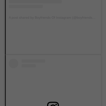
A post shared by Boyfriends Of Instagram (@boyfriends_of_insta)