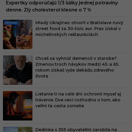
Expertky odporúčajú 1/3 šálky jednej potraviny
denne. Zlý cholesterol klesne o 7 %
Mladý Ukrajinec otvoril v Bratislave nový
PRE
street food za 30-tisíc eur. Prax získal v
MIU
michelinských reštauráciách
M
Chceš sa vyhnúť demencii v starobe?
Zmenou troch návykov medzi 45. a 65.
rokom získaš vyše dekádu zdravého
života
Lietanie ti na celé dni ochromí myseľ aj
trávenie. Dve veci rozhodnú o tom, ako
veľmi ťa cesta zomelie
Dedinka s 353 obyvateľmi zarobila na