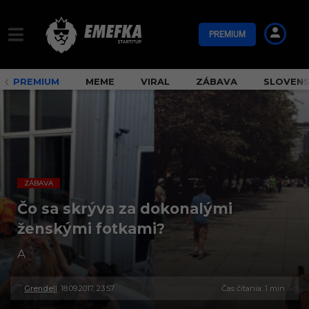
PREMIUM
PREMIUM
MEME
VIRAL
ZÁBAVA
SLOVEN
ZÁBAVA
Čo sa skrýva za dokonalými
ženskými fotkami?
A
Grendell
18.09.2017, 23:57
2
Čas čítania: 1 min
5