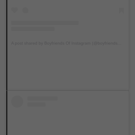
A post shared by Boyfriends Of Instagram (@boyfriends_of_insta)