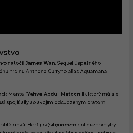
vstvo
tvo
natočil
James Wan
. Sequel úspešného
scénu hrdinu Anthona Curryho alias Aquamana
ack Manta (
Yahya Abdul-Mateen II
), ktorý má ale
sí spojiť sily so svojím odcudzeným bratom
problémová. Hoci prvý
Aquaman
bol bezpochyby