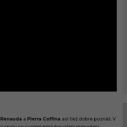
a Renauda
a
Pierra Coffina
asi tiež dobre poznáš. V
torý spolu so svojimi prisluhovačmi mimoňmi