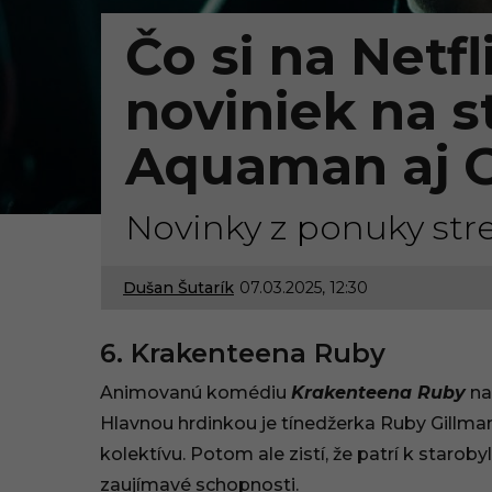
Čo si na Netfl
noviniek na s
Aquaman aj G
Novinky z ponuky st
Dušan Šutarík
07.03.2025, 12:30
0
7
6. Krakenteena Ruby
.
Animovanú komédiu
Krakenteena Ruby
na
0
Hlavnou hrdinkou je tínedžerka Ruby Gillm
kolektívu. Potom ale zistí, že patrí k starob
3
zaujímavé schopnosti.