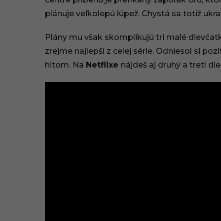
plánuje veľkolepú lúpež. Chystá sa totiž ukr
Plány mu však skomplikujú tri malé dievčatká
zrejme najlepší z celej série. Odniesol si p
hitom. Na
Netflixe
nájdeš aj druhý a tretí die