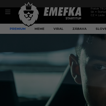
Piatok 7.8.
SK
Štefán
CZ
Lada
PREMIUM
MEME
VIRAL
ZÁBAVA
SLOV