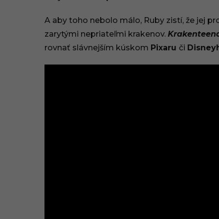
.
A aby toho nebolo málo, Ruby zistí, že jej p
2
zarytými nepriateľmi krakenov.
Krakenteen
0
rovnať slávnejším kúskom
Pixaru
či
Disney
2
5
,
1
2
:
3
0