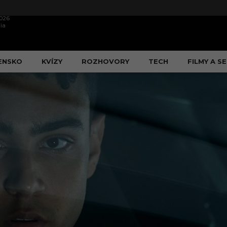
2026
ia
ENSKO
KVÍZY
ROZHOVORY
TECH
FILMY A SE