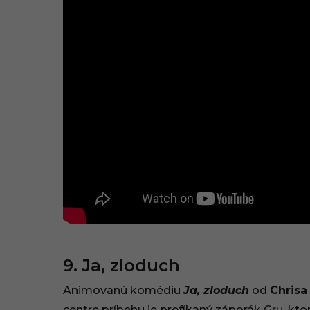
9. Ja, zloduch
Animovanú komédiu
Ja, zloduch
od
Chris
centre príbehu je prefíkaný záporák Gru, k