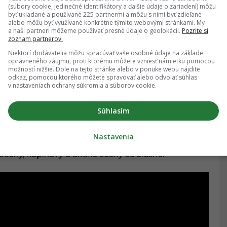
(súbory cookie, jedinečné identifikátory a ďalšie údaje o zariadení) môžu
byť ukladané a používané 225 partnermi a môžu s nimi byť zdieľané
alebo môžu byť využívané konkrétne týmito webovými stránkami. My
a naši partneri môžeme používať presné údaje o geolokácii.
Pozrite si
zoznam partnerov.
Niektorí dodávatelia môžu spracúvať vaše osobné údaje na základe
oprávneného záujmu, proti ktorému môžete vzniesť námietku pomocou
možností nižšie. Dole na tejto stránke alebo v ponuke webu nájdite
odkaz, pomocou ktorého môžete spravovať alebo odvolať súhlas
v nastaveniach ochrany súkromia a súborov cookie.
rtas
. Príbeh sa točí okolo skupiny elitných vojakov
ti
), ktorým po záchrane rukojemníkov pôjde po
Súhlasím
Nastavenia
om, ale milovníci akčných filmov by mu predsa len
očený, napínavý a akčné scény sú slušné.