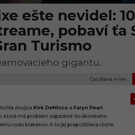
ixe ešte nevidel: 1
treame, pobaví ťa 
ran Turismo
reamovacieho gigantu.
,
Čas čítania: 4 min
točila dvojica
Kirk DeMicco
a
Faryn Pearl
.
an, ktorá má problém zapadnúť do školského
ylému rodu krakenov. A to jej prepožičiava rôzne