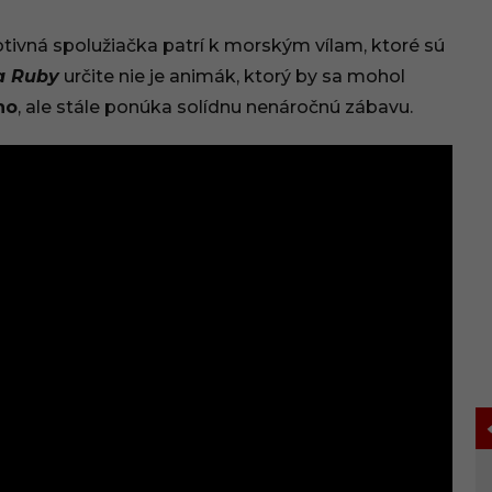
rotivná spolužiačka patrí k morským vílam, ktoré sú
a Ruby
určite nie je animák, ktorý by sa mohol
ho
, ale stále ponúka solídnu nenáročnú zábavu.