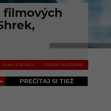
0 filmových
Shrek,
Zdroj: ©Columbia Pictures / MovieStillsDB
FILMY A SERIÁLY
STREAM PLATFORMY
PREČÍTAJ SI TIEŽ