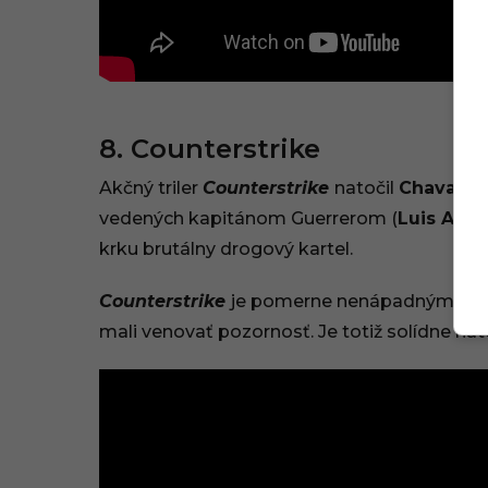
8. Counterstrike
Akčný triler
Counterstrike
natočil
Chava Ca
vedených kapitánom Guerrerom (
Luis Alber
krku brutálny drogový kartel.
Counterstrike
je pomerne nenápadným titul
mali venovať pozornosť. Je totiž solídne nat