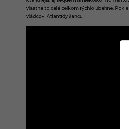
kvalitnejší, aj sequel má niekoľko momentov, 
vlastne to celé celkom rýchlo ubehne. Poki
vládcovi Atlantídy šancu.