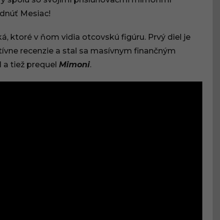
adnúť Mesiac!
, ktoré v ňom vidia otcovskú figúru. Prvý diel je
ozitívne recenzie a stal sa masívnym finančným
l a tiež prequel
Mimoni
.