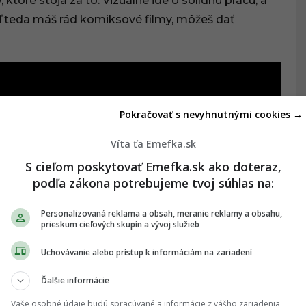
ktoré stoja za to. Vizuálne ide o solídnu prácu, a
aľ teda máš rád komiksové filmy, môžeš dať
Pokračovať s nevyhnutnými cookies →
Víta ťa Emefka.sk
S cieľom poskytovať Emefka.sk ako doteraz,
podľa zákona potrebujeme tvoj súhlas na:
Personalizovaná reklama a obsah, meranie reklamy a obsahu,
prieskum cieľových skupín a vývoj služieb
Uchovávanie alebo prístup k informáciám na zariadení
Ďalšie informácie
Vaše osobné údaje budú spracúvané a informácie z vášho zariadenia