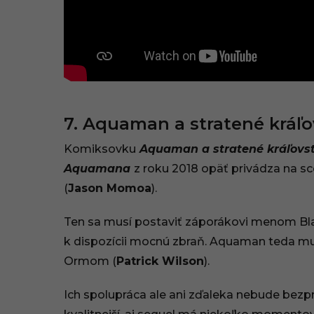
7. Aquaman a stratené kráľo
Komiksovku
Aquaman a stratené kráľovs
Aquamana
z roku 2018 opäť privádza na 
(
Jason Momoa
).
Ten sa musí postaviť záporákovi menom Bl
k dispozícii mocnú zbraň. Aquaman teda mu
Ormom (
Patrick Wilson
).
Ich spolupráca ale ani zďaleka nebude bez