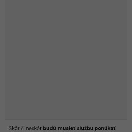
Skôr či neskôr
budú musieť službu
ponúkať