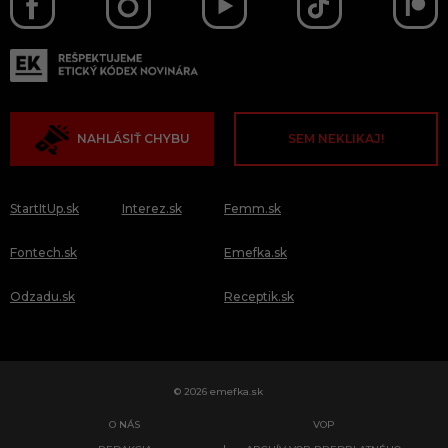
NAHLÁSIŤ CHYBU
SEM NEKLIKAJ!
StartItUp.sk
Interez.sk
Femm.sk
Fontech.sk
Emefka.sk
Odzadu.sk
Receptik.sk
© 2026 emefka.sk
O NÁS
VOP