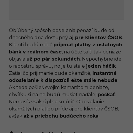
Obľúbený spôsob posielania peňazí bude od
dnešného dňa dostupný
aj pre klientov ČSOB
.
Klienti budú môcť
prijímať platby z ostatných
bánk v reálnom čase
, na účte sa ti tak peniaze
objavia
už po pár sekundách
. Nepochybne ide
o radostnú správu, no je tu stále
jeden háčik
.
Zatiaľ čo prijímanie bude okamžité,
instantné
odosielanie k dispozícii ešte stále nebude
.
Ak teda pošleš svojim kamarátom peniaze,
chvíľku si na ne budú musieť naďalej
počkať
.
Nemusíš však úplne smútiť. Odosielanie
okamžitých platieb príde aj pre klientov ČSOB,
avšak
až v priebehu budúceho roka
.