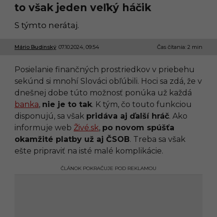
to však jeden veľký háčik
S týmto nerátaj.
Mário Budinský
07.10.2024, 09:54
0
Čas čítania: 2 min
7
.
Posielanie finančných prostriedkov v priebehu
1
0
sekúnd si mnohí Slováci obľúbili. Hoci sa zdá, že v
.
dnešnej dobe túto možnosť ponúka už každá
2
0
banka
,
nie je to tak
. K tým, čo touto funkciou
2
disponujú, sa však
pridáva aj ďalší hráč
. Ako
4
,
informuje web
Živé.sk
,
po novom spúšťa
0
okamžité platby už aj ČSOB
. Treba sa však
9
:
ešte pripraviť na isté malé komplikácie.
5
4
ČLÁNOK POKRAČUJE POD REKLAMOU