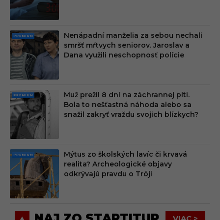
M
Nenápadní manželia za sebou nechali
PRE
smršť mŕtvych seniorov. Jaroslav a
MIU
Dana využili neschopnosť polície
M
Muž prežil 8 dní na záchrannej plti.
PRE
Bola to nešťastná náhoda alebo sa
MIU
snažil zakryť vraždu svojich blízkych?
M
Mýtus zo školských lavíc či krvavá
PRE
realita? Archeologické objavy
MIU
odkrývajú pravdu o Tróji
M
NAJ ZO STARTITUP
VIAC >