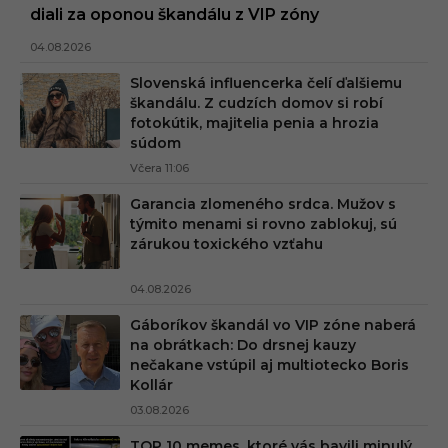
diali za oponou škandálu z VIP zóny
04.08.2026
Slovenská influencerka čelí ďalšiemu
škandálu. Z cudzích domov si robí
fotokútik, majitelia penia a hrozia
súdom
Včera 11:06
Garancia zlomeného srdca. Mužov s
týmito menami si rovno zablokuj, sú
zárukou toxického vzťahu
04.08.2026
Gáboríkov škandál vo VIP zóne naberá
na obrátkach: Do drsnej kauzy
nečakane vstúpil aj multiotecko Boris
Kollár
03.08.2026
TOP 10 memes, ktoré vás bavili minulý