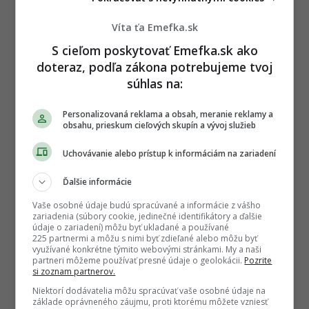
Víta ťa Emefka.sk
S cieľom poskytovať Emefka.sk ako
doteraz, podľa zákona potrebujeme tvoj
súhlas na:
Personalizovaná reklama a obsah, meranie reklamy a
obsahu, prieskum cieľových skupín a vývoj služieb
Uchovávanie alebo prístup k informáciám na zariadení
Ďalšie informácie
Vaše osobné údaje budú spracúvané a informácie z vášho
zariadenia (súbory cookie, jedinečné identifikátory a ďalšie
údaje o zariadení) môžu byť ukladané a používané
225 partnermi a môžu s nimi byť zdieľané alebo môžu byť
využívané konkrétne týmito webovými stránkami. My a naši
partneri môžeme používať presné údaje o geolokácii.
Pozrite
si zoznam partnerov.
Niektorí dodávatelia môžu spracúvať vaše osobné údaje na
Autor
základe oprávneného záujmu, proti ktorému môžete vzniesť