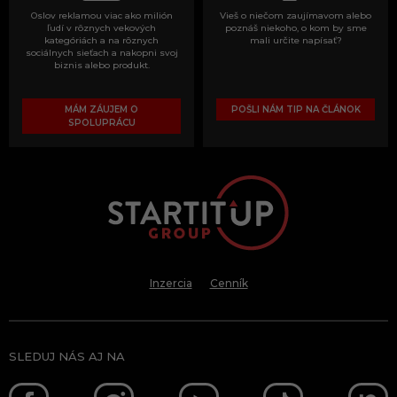
Oslov reklamou viac ako milión
Vieš o niečom zaujímavom alebo
ľudí v rôznych vekových
poznáš niekoho, o kom by sme
kategóriách a na rôznych
mali určite napísať?
sociálnych sieťach a nakopni svoj
biznis alebo produkt.
MÁM ZÁUJEM O
POŠLI NÁM TIP NA ČLÁNOK
SPOLUPRÁCU
Inzercia
Cenník
SLEDUJ NÁS AJ NA