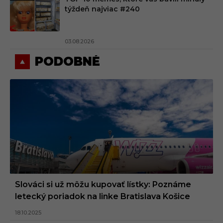
týždeň najviac #240
03.08.2026
PODOBNÉ
Slováci si už môžu kupovať lístky: Poznáme
letecký poriadok na linke Bratislava Košice
18.10.2025