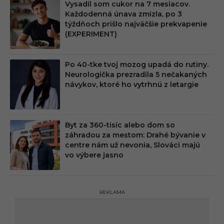
Vysadil som cukor na 7 mesiacov.
Každodenná únava zmizla, po 3
týždňoch prišlo najväčšie prekvapenie
(EXPERIMENT)
Po 40-tke tvoj mozog upadá do rutiny.
Neurologička prezradila 5 nečakaných
návykov, ktoré ho vytrhnú z letargie
Byt za 360-tisíc alebo dom so
záhradou za mestom: Drahé bývanie v
centre nám už nevonia, Slováci majú
vo výbere jasno
REKLAMA