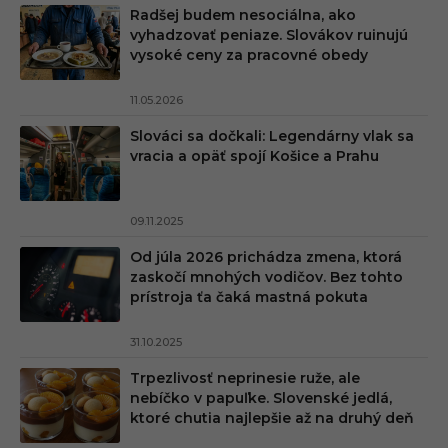
Radšej budem nesociálna, ako
vyhadzovať peniaze. Slovákov ruinujú
vysoké ceny za pracovné obedy
11.05.2026
Slováci sa dočkali: Legendárny vlak sa
vracia a opäť spojí Košice a Prahu
09.11.2025
Od júla 2026 prichádza zmena, ktorá
zaskočí mnohých vodičov. Bez tohto
prístroja ťa čaká mastná pokuta
31.10.2025
Trpezlivosť neprinesie ruže, ale
nebíčko v papuľke. Slovenské jedlá,
ktoré chutia najlepšie až na druhý deň