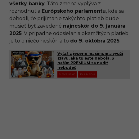
všetky banky
. Táto zmena vyplýva z
rozhodnutia
Európskeho parlamentu
, kde sa
dohodli, že prijímanie takýchto platieb bude
musieť byť zavedené
najneskôr do 9. januára
2025
. V prípadne odosielania okamžitých platieb
je to o niečo neskôr, a to
do 9. októbra 2025
.
Vyťaž z jesene maximum a využi
zľavu, aká tu ešte nebola. S
naším PREMIUM sa nudiť
nebudeš
SLOVENSKO
TV & MEDIA