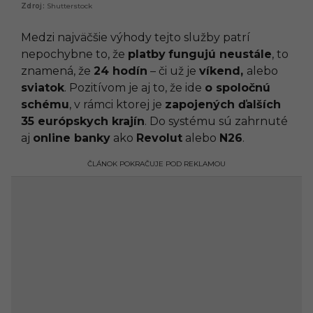
Shutterstock
Medzi najväčšie výhody tejto služby patrí
nepochybne to, že
platby
fungujú neustále
, to
znamená, že
24 hodín
– či už je
víkend,
alebo
sviatok
. Pozitívom je aj to, že ide
o spoločnú
schému
, v rámci ktorej je
zapojených ďalších
35 európskych krajín
. Do systému sú zahrnuté
aj
online banky
ako
Revolut
alebo
N26
.
ČLÁNOK POKRAČUJE POD REKLAMOU