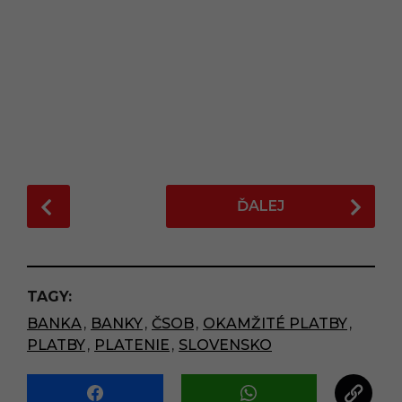
P
ĎALEJ
o
s
t
P
TAGY:
a
BANKA
,
BANKY
,
ČSOB
,
OKAMŽITÉ PLATBY
,
g
PLATBY
,
PLATENIE
,
SLOVENSKO
i
n