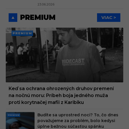
23.06.2026
PREMIUM
VIAC >
PREMI
UM
Keď sa ochrana ohrozených druhov premení
na nočnú moru: Príbeh boja jedného muža
proti korytnačej mafii z Karibiku
Budíte sa uprostred noci? To, čo dnes
PRE
považujeme za problém, bolo kedysi
MIU
úplne bežnou súčasťou spánku