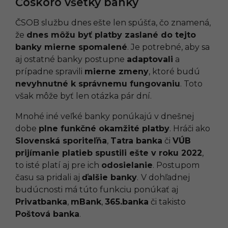
Čoskoro všetky banky
ČSOB službu dnes ešte len spúšťa, čo znamená,
že
dnes môžu byť platby zaslané do tejto
banky mierne spomalené
. Je potrebné, aby sa
aj ostatné banky postupne
adaptovali
a
prípadne spravili
mierne zmeny
, ktoré budú
nevyhnutné k správnemu fungovaniu
. Toto
však môže byť len otázka pár dní.
Mnohé iné veľké banky ponúkajú v dnešnej
dobe
plne funkčné okamžité platby
. Hráči ako
Slovenská sporiteľňa
,
Tatra banka
či
VÚB
prijímanie platieb spustili ešte v roku 2022
,
to isté platí aj pre ich
odosielanie
. Postupom
času sa pridali aj
ďalšie banky
.
V dohľadnej
budúcnosti má túto funkciu ponúkať aj
Privatbanka
,
mBank
,
365.banka
či takisto
Poštová banka
.