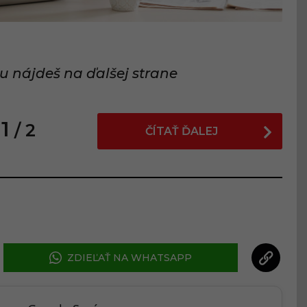
u nájdeš na ďalšej strane
1
/ 2
ČÍTAŤ ĎALEJ
ZDIEĽAŤ NA WHATSAPP