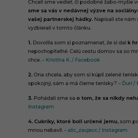
Chceli sme vedieť, či podobné žabo-myšie vo
.
sme sa vás v nedávnej výzve na sociálnyc
2
vašej partnerskej hádky.
Napísali ste nám 
vyzbierali v tomto článku.
0
2
1.
Dovolila som si poznamenať, že si dal
k h
nepochopiteľné. Celú cestu domov sa so mno
6
chce.
– Kristina K. / Facebook
,
2.
Ona chcela, aby som si kúpil zelené tenisk
1
spokojný, sám a má čierne tenisky?
– Ďuri 
4
3.
Pohádali sme sa
o tom, že sa nikdy ne
:
Instagram
0
4.
Cukríky, ktoré boli určené jemu,
som pon
4
mnou nebavil.
– alic_zaujecc / Instagram