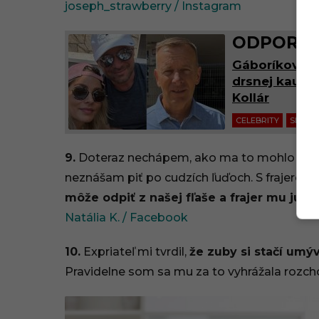
joseph_strawberry / Instagram
ODPORÚČ
Gáboríkov šk
drsnej kauzy 
Kollár
CELEBRITY
SLOVE
9.
Doteraz nechápem, ako ma to mohlo tak vy
neznášam piť po cudzích ľuďoch. S frajerom
môže odpiť z našej fľaše a frajer mu ju da
Natália K. / Facebook
10.
Expriateľ mi tvrdil,
že zuby si stačí umýv
Pravidelne som sa mu za to vyhrážala rozc