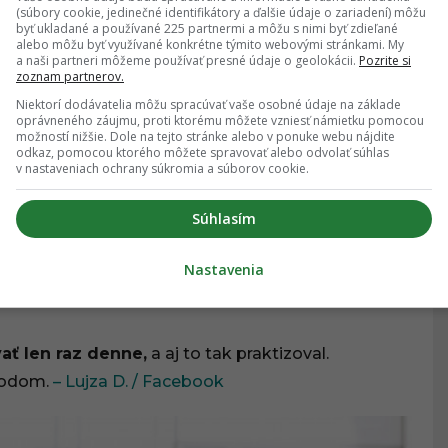
(súbory cookie, jedinečné identifikátory a ďalšie údaje o zariadení) môžu
byť ukladané a používané 225 partnermi a môžu s nimi byť zdieľané
alebo môžu byť využívané konkrétne týmito webovými stránkami. My
AME PREČÍTAŤ:
a naši partneri môžeme používať presné údaje o geolokácii.
Pozrite si
zoznam partnerov.
andál vo VIP zóne naberá na obrátkach: Do
Niektorí dodávatelia môžu spracúvať vaše osobné údaje na základe
nečakane vstúpil aj multiotecko Boris
oprávneného záujmu, proti ktorému môžete vzniesť námietku pomocou
možností nižšie. Dole na tejto stránke alebo v ponuke webu nájdite
odkaz, pomocou ktorého môžete spravovať alebo odvolať súhlas
v nastaveniach ochrany súkromia a súborov cookie.
NSKO
Súhlasím
točiť, ale stalo sa. Som trošku fajnová a
 sme boli na zábave,
prišiel za nami týpek, či si
Nastavenia
l.
Tak som sa naštvala, že som odišla preč.
–
ať len raz denne,
a aj to tak praktizoval.
hodom.
– Lujza D. / Facebook