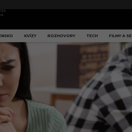
2026
ia
ENSKO
KVÍZY
ROZHOVORY
TECH
FILMY A SE