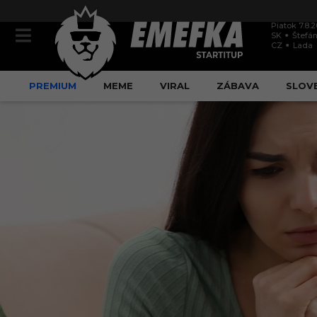
Piatok 7.8.
SK
Štefán
CZ
Lada
PREMIUM
MEME
VIRAL
ZÁBAVA
SLOV