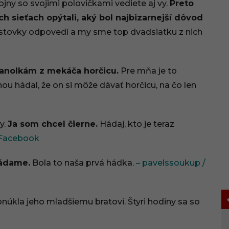
jny so svojimi polovičkami vediete aj vy.
Preto
h sieťach opýtali, aký bol najbizarnejší dôvod
stovky odpovedí a my sme top dvadsiatku z nich
ranolkám z mekáča horčicu.
Pre mňa je to
u hádal, že on si môže dávať horčicu, na čo len
y.
Ja som chcel čierne.
Hádaj, kto je teraz
/ Facebook
hádame.
Bola to naša prvá hádka.
– pavelssoukup /
úkla jeho mladšiemu bratovi. Štyri hodiny sa so