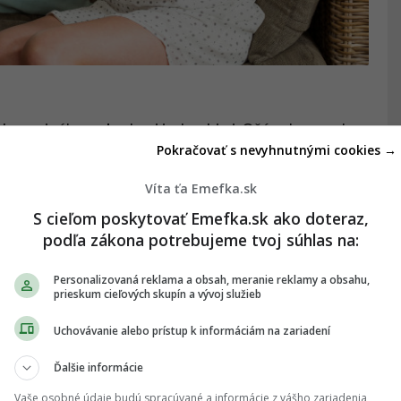
okrem iného zobrala aj jedno kiwi. Ošúpala som ho
Pokračovať s nevyhnutnými cookies →
on ho zožral celé! Komplet na jeden hlt!
Dodnes
Č. K. / Facebook
Víta ťa Emefka.sk
S cieľom poskytovať Emefka.sk ako doteraz,
adny nemali. Vynadala mi, že
čo neviem vydržať
podľa zákona potrebujeme tvoj súhlas na:
Personalizovaná reklama a obsah, meranie reklamy a obsahu,
y, mám vodu prestaviť na studenú. Vraj ja si ruky
prieskum cieľových skupín a vývoj služieb
dy popáli.
Nebavila som sa s ním týždeň, čo bolo
Uchovávanie alebo prístup k informáciám na zariadení
žili.
– Adriána K. / Facebook
Ďalšie informácie
idem do sprchy“.
Očividne sa jej to nepáčilo.
–
Vaše osobné údaje budú spracúvané a informácie z vášho zariadenia