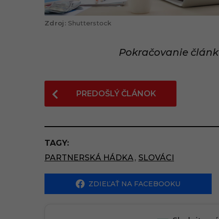
Shutterstock
Pokračovanie článk
P
PREDOŠLÝ ČLÁNOK
o
s
t
TAGY:
P
PARTNERSKÁ HÁDKA
,
SLOVÁCI
a
g
ZDIEĽAŤ NA FACEBOOKU
i
n