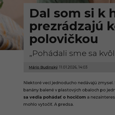
Dal som si k 
prezrádzajú 
polovičkou
„Pohádali sme sa kvôl
Mário Budinský
11.01.2026, 14:03
1
1
Niektoré veci jednoducho nedávajú zmysel. St
.
banány balené v plastových obaloch po jedn
sa vedia pohádať o hocičom
a nezainteres
0
mohlo vytočiť. A predsa.
1