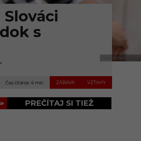
 Slováci
dok s
Zdroj: ©Shutterstock
“
,
ZÁBAVA
VZŤAHY
Čas čítania: 4 min
PREČÍTAJ SI TIEŽ