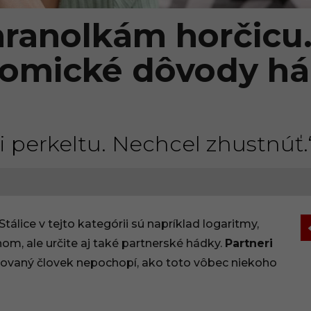
hranolkám horčicu.
komické dôvody há
i perkeltu. Nechcel zhustnúť.
álice v tejto kategórii sú napríklad logaritmy,
om, ale určite aj také partnerské hádky.
Partneri
ovaný človek nepochopí, ako toto vôbec niekoho