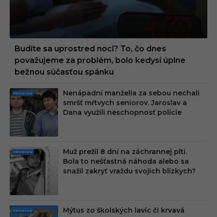
Budíte sa uprostred noci? To, čo dnes
považujeme za problém, bolo kedysi úplne
bežnou súčasťou spánku
Nenápadní manželia za sebou nechali
PRE
smršť mŕtvych seniorov. Jaroslav a
MIU
Dana využili neschopnosť polície
M
Muž prežil 8 dní na záchrannej plti.
PRE
Bola to nešťastná náhoda alebo sa
MIU
snažil zakryť vraždu svojich blízkych?
M
Mýtus zo školských lavíc či krvavá
PRE