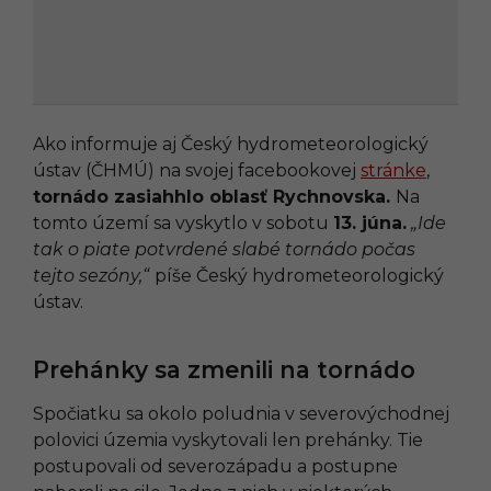
Ako informuje aj Český hydrometeorologický
ústav (ČHMÚ) na svojej facebookovej
stránke
,
tornádo zasiahhlo oblasť Rychnovska.
Na
tomto území sa vyskytlo v sobotu
13. júna.
„Ide
tak o piate potvrdené slabé tornádo počas
tejto sezóny,“
píše Český hydrometeorologický
ústav.
Prehánky sa zmenili na tornádo
Spočiatku sa okolo poludnia v severovýchodnej
polovici územia vyskytovali len prehánky. Tie
postupovali od severozápadu a postupne