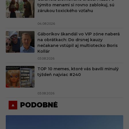
týmito menami si rovno zablokuj, sú
zárukou toxického vzťahu
04.08.2026
Gáboríkov škandál vo VIP zóne naberá
na obrátkach: Do drsnej kauzy
nečakane vstúpil aj multiotecko Boris
Kollár
03.08.2026
TOP 10 memes, ktoré vás bavili minulý
týždeň najviac #240
03.08.2026
PODOBNÉ