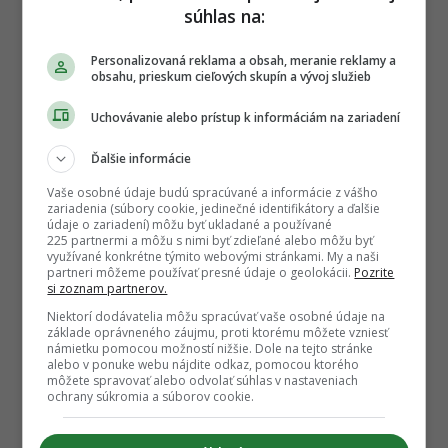
súhlas na:
REKLAMA
Personalizovaná reklama a obsah, meranie reklamy a
obsahu, prieskum cieľových skupín a vývoj služieb
Uchovávanie alebo prístup k informáciám na zariadení
Ďalšie informácie
Vaše osobné údaje budú spracúvané a informácie z vášho
zariadenia (súbory cookie, jedinečné identifikátory a ďalšie
údaje o zariadení) môžu byť ukladané a používané
225 partnermi a môžu s nimi byť zdieľané alebo môžu byť
využívané konkrétne týmito webovými stránkami. My a naši
partneri môžeme používať presné údaje o geolokácii.
Pozrite
si zoznam partnerov.
Niektorí dodávatelia môžu spracúvať vaše osobné údaje na
základe oprávneného záujmu, proti ktorému môžete vzniesť
námietku pomocou možností nižšie. Dole na tejto stránke
alebo v ponuke webu nájdite odkaz, pomocou ktorého
môžete spravovať alebo odvolať súhlas v nastaveniach
ochrany súkromia a súborov cookie.