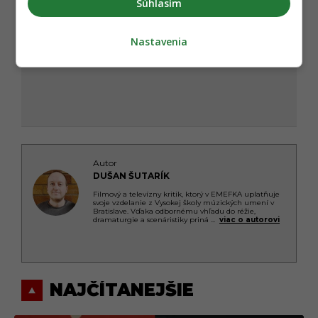
Súhlasím
Nastavenia
Autor
DUŠAN ŠUTARÍK
Filmový a televízny kritik, ktorý v EMEFKA uplatňuje
svoje vzdelanie z Vysokej školy múzických umení v
Bratislave. Vďaka odbornému vhľadu do réžie,
dramaturgie a scenáristiky priná
...
viac o autorovi
NAJČÍTANEJŠIE