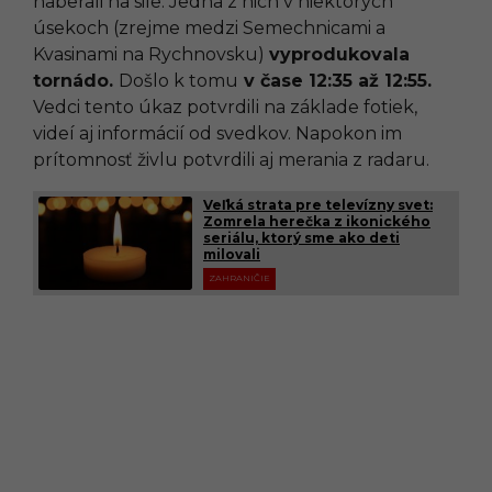
naberali na sile. Jedna z nich v niektorých
úsekoch (zrejme medzi Semechnicami a
Kvasinami na Rychnovsku)
vyprodukovala
tornádo.
Došlo k tomu
v čase 12:35 až 12:55.
Vedci tento úkaz potvrdili na základe fotiek,
videí aj informácií od svedkov. Napokon im
prítomnosť živlu potvrdili aj merania z radaru.
Veľká strata pre televízny svet:
Zomrela herečka z ikonického
seriálu, ktorý sme ako deti
milovali
ZAHRANIČIE