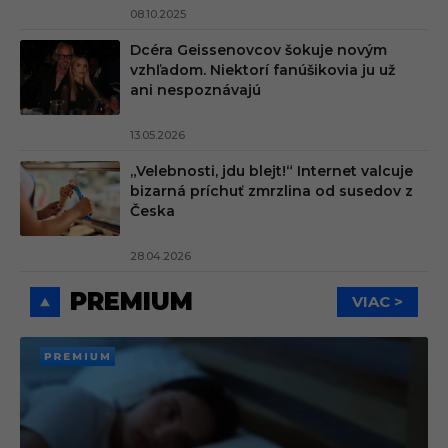
08.10.2025
Dcéra Geissenovcov šokuje novým
vzhľadom. Niektorí fanúšikovia ju už
ani nespoznávajú
13.05.2026
„Velebnosti, jdu blejt!“ Internet valcuje
bizarná príchuť zmrzlina od susedov z
Česka
28.04.2026
PREMIUM
VIAC >
PREMI
UM