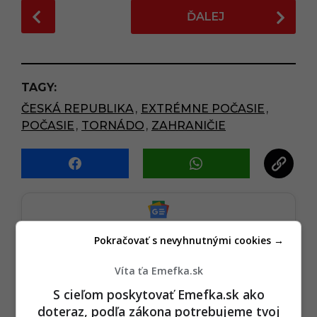
P
ĎALEJ
o
s
t
P
TAGY:
a
ČESKÁ REPUBLIKA
,
EXTRÉMNE POČASIE
,
g
POČASIE
,
TORNÁDO
,
ZAHRANIČIE
i
n
a
t
i
o
Sledujte nás na Google Správy
Pokračovať s nevyhnutnými cookies →
n
Nenechajte si ujsť žiadne dôležité novinky.
☆
Sledovať
Víta ťa Emefka.sk
S cieľom poskytovať Emefka.sk ako
★
Po otvorení kliknite na hviezdičku
Sledovať
doteraz, podľa zákona potrebujeme tvoj