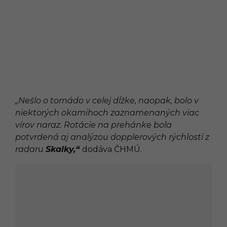
„Nešlo o tornádo v celej dĺžke, naopak, bolo v
niektorých okamihoch zaznamenaných viac
vírov naraz. Rotácie na prehánke bola
potvrdená aj analýzou dopplerových rýchlostí z
radaru
Skalky,“
dodáva ČHMÚ.