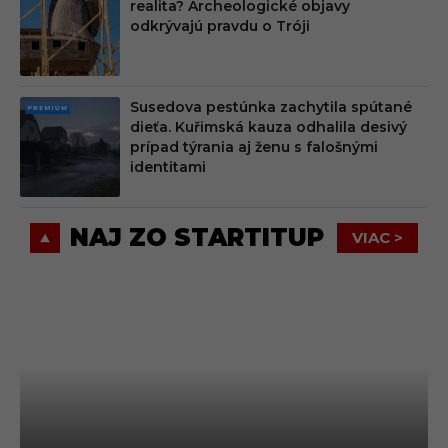
realita? Archeologické objavy
MIU
odkrývajú pravdu o Tróji
M
Susedova pestúnka zachytila spútané
PRE
dieťa. Kuřimská kauza odhalila desivý
MIU
prípad týrania aj ženu s falošnými
M
identitami
NAJ ZO STARTITUP
VIAC >