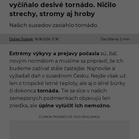
vyčíňalo desivé tornádo. Ničilo
strechy, stromy aj hroby
Našich susedov zasiahlo tornádo.
Dušan Šutarík
16.06.2026, 11:36
1
Čas čítania: 2 min
6
.
Extrémy výkyvy a prejavy počasia
sú, žiaľ,
0
6
novým normálom a musíme sa pripraviť, že ich
.
budeme zažívať stále častejšie. Najnovšie si
2
0
vyžiadali daň v susednom Česku. Nejde však už
2
len o tropické letné teploty, ale aj o silné búrky
6
,
či dokonca
tornáda.
Tie sa síce v našich
1
zemepisných podmienkach objavujú len
1
:
zriedka, ale
úplne vylúčiť ich nemožno.
0
7
ČLÁNOK POKRAČUJE POD REKLAMOU