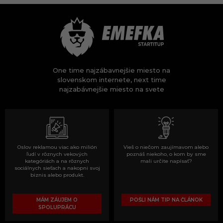
One time najzábavnejšie miesto na
slovenskom internete, next time
najzabávnejšie miesto na svete
Oslov reklamou viac ako milión
Vieš o niečom zaujímavom alebo
ľudí v rôznych vekových
poznáš niekoho, o kom by sme
kategóriách a na rôznych
mali určite napísať?
sociálnych sieťach a nakopni svoj
biznis alebo produkt.
MÁM ZÁUJEM O
POŠLI NÁM TIP NA ČLÁNOK
SPOLUPRÁCU