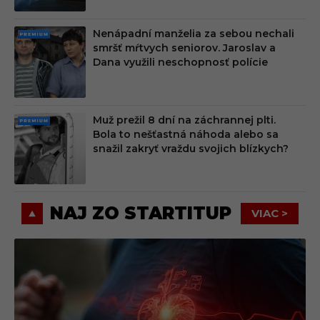
Nenápadní manželia za sebou nechali
PRE
smršť mŕtvych seniorov. Jaroslav a
MIU
Dana využili neschopnosť polície
M
Muž prežil 8 dní na záchrannej plti.
PRE
Bola to nešťastná náhoda alebo sa
MIU
snažil zakryť vraždu svojich blízkych?
M
NAJ ZO STARTITUP
VIAC >