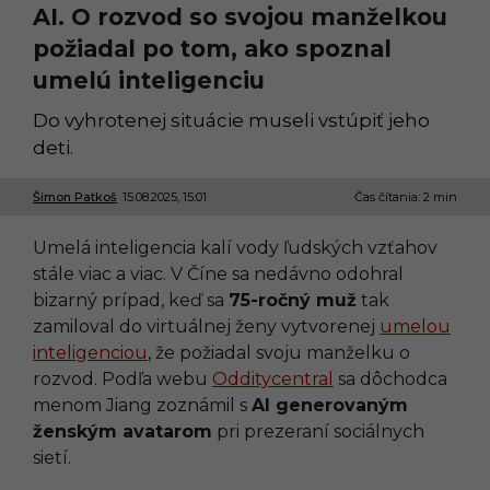
AI. O rozvod so svojou manželkou
požiadal po tom, ako spoznal
umelú inteligenciu
Do vyhrotenej situácie museli vstúpiť jeho
deti.
Šimon Patkoš
15.08.2025, 15:01
1
Čas čítania: 2 min
5
.
Umelá inteligencia kalí vody ľudských vzťahov
0
8
stále viac a viac. V Číne sa nedávno odohral
.
bizarný prípad, keď sa
75-ročný muž
tak
2
0
zamiloval do virtuálnej ženy vytvorenej
umelou
2
inteligenciou
, že požiadal svoju manželku o
5
,
rozvod. Podľa webu
Odditycentral
sa dôchodca
1
menom Jiang zoznámil s
AI generovaným
3
:
ženským avatarom
pri prezeraní sociálnych
5
sietí.
3