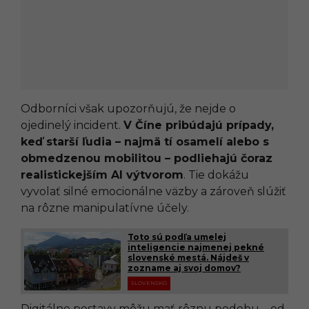
Odborníci však upozorňujú, že nejde o
ojedinelý incident.
V Číne pribúdajú prípady,
keď starší ľudia – najmä tí osamelí alebo s
obmedzenou mobilitou – podliehajú čoraz
realistickejším AI výtvorom
. Tie dokážu
vyvolať silné emocionálne väzby a zároveň slúžiť
na rôzne manipulatívne účely.
Toto sú podľa umelej
inteligencie najmenej pekné
slovenské mestá. Nájdeš v
zozname aj svoj domov?
SLOVENSKO
Digitálne postavy môžu mať rôznu podobu – od