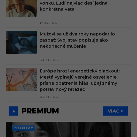
vonku. Ľudí najviac desí jedna
konkrétna veta
12.05.2026
Mužovi sa už dva roky nepodarilo
zaspať: Svoj stav popisuje ako
nekonečné mučenie
30.08.2025
Európe hrozí energetický blackout:
Mestá vypínajú verejné osvetlenie,
prísne opatrenia hlási už aj známy
potravinový reťazec
03.08.2026
PREMIUM
VIAC >
PREMI