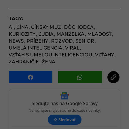
s
t
P
TAGY:
a
AI
,
ČÍNA
,
ČÍNSKY MUŽ
,
DÔCHODCA
,
g
KURIOZITY
,
ĽUDIA
,
MANŽELKA
,
MLADOSŤ
,
i
NEWS
,
PRÍBEHY
,
ROZVOD
,
SENIOR
,
n
UMELÁ INTELIGENCIA
,
VIRAL
,
a
VZŤAH S UMELOU INTELIGENCIOU
,
VZŤAHY
,
t
ZAHRANIČIE
,
ŽENA
i
o
n
Sledujte nás na Google Správy
Nenechajte si ujsť žiadne dôležité novinky.
☆
Sledovať