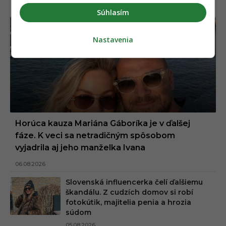
Súhlasím
Nastavenia
Horúca kauza Mariána Gáboríka je v ďalšej
fáze. K veci sa netradičným spôsobom
vyjadrila aj jeho manželka Ivana
06.08.2026
Slovenská influencerka čelí ďalšiemu
škandálu. Z cudzích domov si robí
fotokútik, majitelia penia a hrozia
súdom
05.08.2026