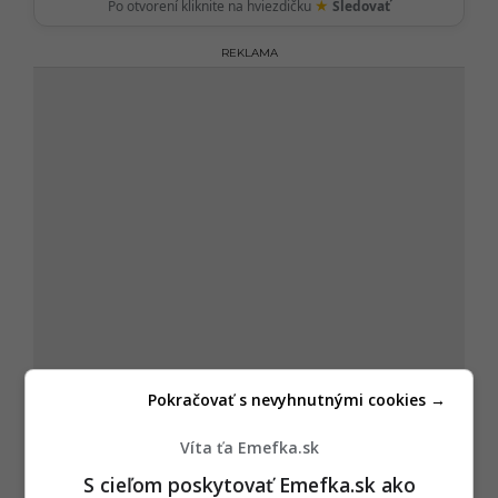
★
Po otvorení kliknite na hviezdičku
Sledovať
REKLAMA
Pokračovať s nevyhnutnými cookies →
Víta ťa Emefka.sk
S cieľom poskytovať Emefka.sk ako