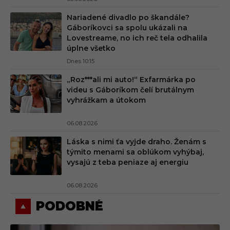
Nariadené divadlo po škandále?
Gáboríkovci sa spolu ukázali na
Lovestreame, no ich reč tela odhalila
úplne všetko
Dnes 10:15
„Roz***ali mi auto!“ Exfarmárka po
videu s Gáboríkom čelí brutálnym
vyhrážkam a útokom
06.08.2026
Láska s nimi ťa vyjde draho. Ženám s
týmito menami sa oblúkom vyhýbaj,
vysajú z teba peniaze aj energiu
06.08.2026
PODOBNÉ