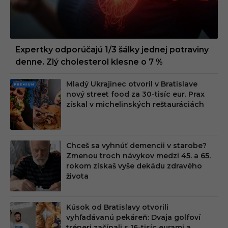
Expertky odporúčajú 1/3 šálky jednej potraviny
denne. Zlý cholesterol klesne o 7 %
Mladý Ukrajinec otvoril v Bratislave
PRE
nový street food za 30-tisíc eur. Prax
MIU
získal v michelinských reštauráciách
M
Chceš sa vyhnúť demencii v starobe?
Zmenou troch návykov medzi 45. a 65.
rokom získaš vyše dekádu zdravého
života
Kúsok od Bratislavy otvorili
vyhľadávanú pekáreň: Dvaja golfoví
tréneri začínali s 16-tisíc eurami a