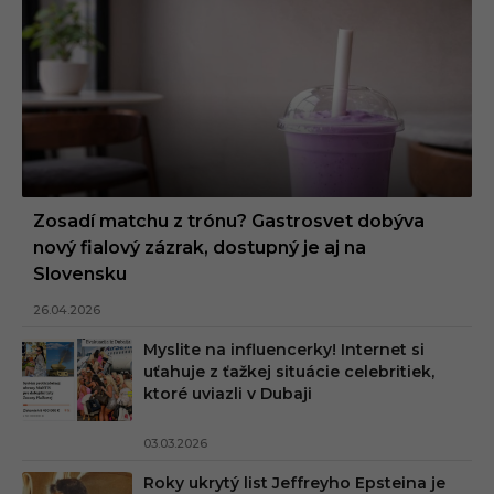
Zosadí matchu z trónu? Gastrosvet dobýva
nový fialový zázrak, dostupný je aj na
Slovensku
26.04.2026
Myslite na influencerky! Internet si
uťahuje z ťažkej situácie celebritiek,
ktoré uviazli v Dubaji
03.03.2026
Roky ukrytý list Jeffreyho Epsteina je