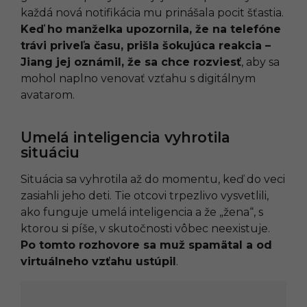
každá nová notifikácia mu prinášala pocit šťastia.
Keď ho manželka upozornila, že na telefóne
trávi priveľa času, prišla šokujúca reakcia –
Jiang jej oznámil, že sa chce rozviesť
, aby sa
mohol naplno venovať vzťahu s digitálnym
avatarom.
Umelá inteligencia vyhrotila
situáciu
Situácia sa vyhrotila až do momentu, keď do veci
zasiahli jeho deti. Tie otcovi trpezlivo vysvetlili,
ako funguje umelá inteligencia a že „žena“, s
ktorou si píše, v skutočnosti vôbec neexistuje.
Po tomto rozhovore sa muž spamätal a od
virtuálneho vzťahu ustúpil
.