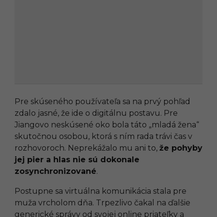
Pre skúseného používateľa sa na prvý pohľad
zdalo jasné, že ide o digitálnu postavu. Pre
Jiangovo neskúsené oko bola táto „mladá žena“
skutočnou osobou, ktorá s ním rada trávi čas v
rozhovoroch. Neprekážalo mu ani to,
že pohyby
jej
pier a hlas nie sú dokonale
zosynchronizované
.
Postupne sa virtuálna komunikácia stala pre
muža vrcholom dňa. Trpezlivo čakal na ďalšie
generické správy od svojej online priateľky a