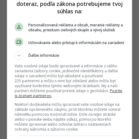
doteraz, podľa zákona potrebujeme tvoj
súhlas na:
Personalizovaná reklama a obsah, meranie reklamy a
obsahu, prieskum cieľových skupín a vývoj služieb
Uchovávanie alebo prístup k informáciám na zariadení
Ďalšie informácie
Vaše osobné údaje budú spracúvané a informácie z vášho
zariadenia (súbory cookie, jedinečné identifikátory a ďalšie
údaje o zariadení) môžu byť ukladané a používané
225 partnermi a môžu s nimi byť zdieľané alebo môžu byť
Autor
využívané konkrétne týmito webovými stránkami. My a naši
ŠIMON PATKOŠ
partneri môžeme používať presné údaje o geolokácii.
Pozrite
si zoznam partnerov.
Odborný redaktor pre oblasť kinematografie a
histórie. Svoje teoretické vedomosti získal počas
štúdia filmovej scenáristiky a dramaturgie na vysokej
Niektorí dodávatelia môžu spracúvať vaše osobné údaje na
škole, vďaka čomu prináša odbor
...
základe oprávneného záujmu, proti ktorému môžete vzniesť
viac o autorovi
námietku pomocou možností nižšie. Dole na tejto stránke
alebo v ponuke webu nájdite odkaz, pomocou ktorého
môžete spravovať alebo odvolať súhlas v nastaveniach
ochrany súkromia a súborov cookie.
NAJČÍTANEJŠIE