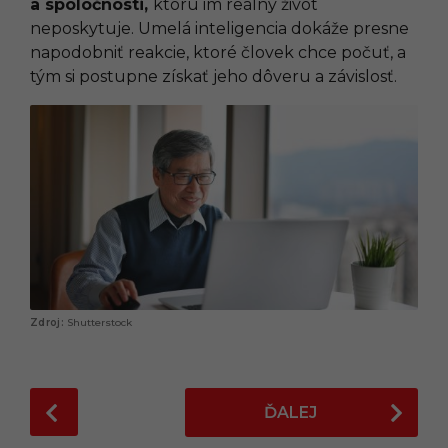
a spoločnosti,
ktorú im reálny život
neposkytuje. Umelá inteligencia dokáže presne
napodobniť reakcie, ktoré človek chce počuť, a
tým si postupne získať jeho dôveru a závislosť.
Shutterstock
P
ĎALEJ
o