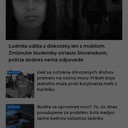
UM
Ľudmila odišla z diskotéky len s mobilom.
Zmiznutie študentky otriaslo Slovenskom,
polícia dodnes nemá odpovede
Keď sa ochrana ohrozených druhov
PRE
premení na nočnú moru: Príbeh boja
MIU
jedného muža proti korytnačej mafii z
M
Karibiku
Budíte sa uprostred noci? To, čo dnes
PRE
považujeme za problém, bolo kedysi
MIU
úplne bežnou súčasťou spánku
M