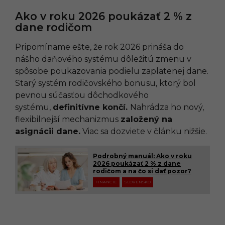
Ako v roku 2026 poukázať 2 % z
dane rodičom
Pripomíname ešte, že rok 2026 prináša do
nášho daňového systému dôležitú zmenu v
spôsobe poukazovania podielu zaplatenej dane.
Starý systém rodičovského bonusu, ktorý bol
pevnou súčasťou dôchodkového
systému,
definitívne končí.
Nahrádza ho nový,
flexibilnejší mechanizmus
založený na
asignácii dane.
Viac sa dozviete v článku nižšie.
Podrobný manuál: Ako v roku
2026 poukázať 2 % z dane
rodičom a na čo si dať pozor?
FINANCIE
SLOVENSKO