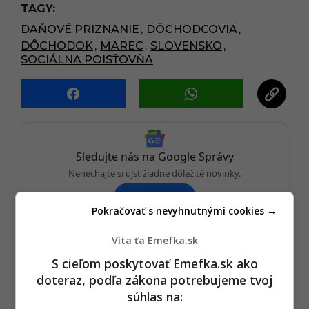
P
TAGY:
a
DAŇOVÉ PRIZNANIE
,
DÔCHODCOVIA
,
g
DÔCHODOK
,
MAREC
,
SLOVENSKO
,
i
SOCIÁLNA POISŤOVŇA
n
a
t
i
o
Sledujte nás na Google Správy
n
Nenechajte si ujsť žiadne dôležité novinky.
☆
Sledovať
Pokračovať s nevyhnutnými cookies →
★
Po otvorení kliknite na hviezdičku
Sledovať
Víta ťa Emefka.sk
REKLAMA
S cieľom poskytovať Emefka.sk ako
doteraz, podľa zákona potrebujeme tvoj
súhlas na: