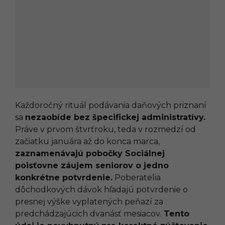
Každoročný rituál podávania daňových priznaní
sa
nezaobíde bez špecifickej administratívy.
Práve v prvom štvrťroku, teda v rozmedzí od
začiatku januára až do konca marca,
zaznamenávajú pobočky Sociálnej
poisťovne záujem seniorov o jedno
konkrétne potvrdenie.
Poberatelia
dôchodkových dávok hľadajú potvrdenie o
presnej výške vyplatených peňazí za
predchádzajúcich dvanásť mesiacov.
Tento