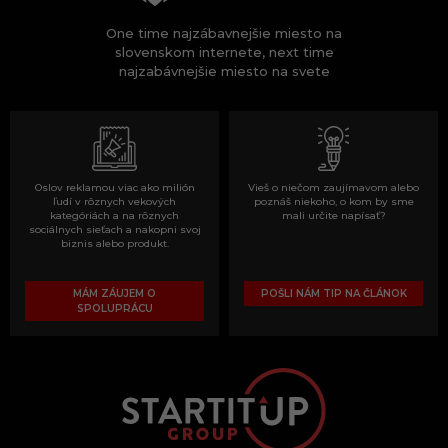
One time najzábavnejšie miesto na
slovenskom internete, next time
najzabávnejšie miesto na svete
Oslov reklamou viac ako milión
Vieš o niečom zaujímavom alebo
ľudí v rôznych vekových
poznáš niekoho, o kom by sme
kategóriách a na rôznych
mali určite napísať?
sociálnych sieťach a nakopni svoj
biznis alebo produkt.
MÁM ZÁUJEM O
POŠLI NÁM TIP NA ČLÁNOK
SPOLUPRÁCU