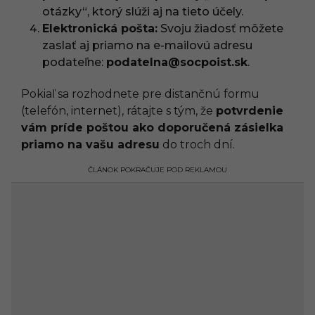
otázky“, ktorý slúži aj na tieto účely.
Elektronická pošta:
Svoju žiadosť môžete
zaslať aj priamo na e-mailovú adresu
podateľne:
podatelna@socpoist.sk
.
Pokiaľ sa rozhodnete pre distančnú formu
(telefón, internet), rátajte s tým, že
potvrdenie
vám príde poštou ako doporučená zásielka
priamo na vašu adresu
do troch dní.
ČLÁNOK POKRAČUJE POD REKLAMOU