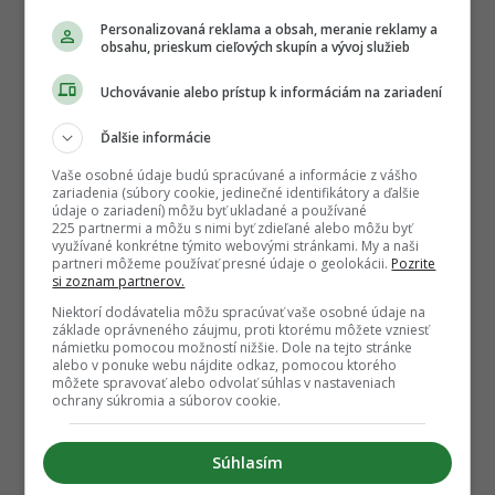
Personalizovaná reklama a obsah, meranie reklamy a
obsahu, prieskum cieľových skupín a vývoj služieb
Uchovávanie alebo prístup k informáciám na zariadení
Ďalšie informácie
Vaše osobné údaje budú spracúvané a informácie z vášho
zariadenia (súbory cookie, jedinečné identifikátory a ďalšie
údaje o zariadení) môžu byť ukladané a používané
225 partnermi a môžu s nimi byť zdieľané alebo môžu byť
využívané konkrétne týmito webovými stránkami. My a naši
partneri môžeme používať presné údaje o geolokácii.
Pozrite
si zoznam partnerov.
Niektorí dodávatelia môžu spracúvať vaše osobné údaje na
základe oprávneného záujmu, proti ktorému môžete vzniesť
námietku pomocou možností nižšie. Dole na tejto stránke
alebo v ponuke webu nájdite odkaz, pomocou ktorého
môžete spravovať alebo odvolať súhlas v nastaveniach
ochrany súkromia a súborov cookie.
Súhlasím