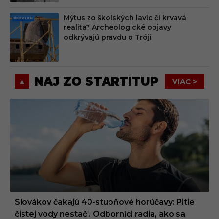
Mýtus zo školských lavíc či krvavá
PRE
realita? Archeologické objavy
MIU
odkrývajú pravdu o Tróji
M
NAJ ZO STARTITUP
VIAC >
Slovákov čakajú 40-stupňové horúčavy: Pitie
čistej vody nestačí. Odborníci radia, ako sa