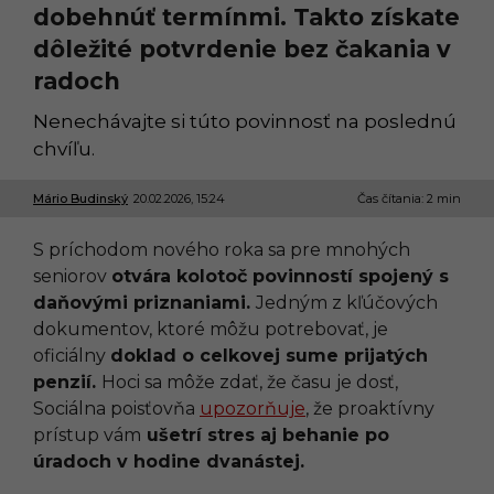
dobehnúť termínmi. Takto získate
dôležité potvrdenie bez čakania v
radoch
Nenechávajte si túto povinnosť na poslednú
chvíľu.
Mário Budinský
20.02.2026, 15:24
2
Čas čítania: 2 min
0
.
S príchodom nového roka sa pre mnohých
0
2
seniorov
otvára kolotoč povinností spojený s
.
daňovými priznaniami.
Jedným z kľúčových
2
0
dokumentov, ktoré môžu potrebovať, je
2
oficiálny
doklad o celkovej sume prijatých
6
,
penzií.
Hoci sa môže zdať, že času je dosť,
1
Sociálna poisťovňa
upozorňuje
, že proaktívny
5
:
prístup vám
ušetrí stres aj behanie po
2
úradoch v hodine dvanástej.
4