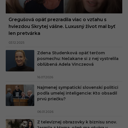
Gregušová opäť prezradila viac o vzťahu s
hviezdou Skrytej vášne. Luxusný život mal byť
len pretvárka
03.12.2025
Zdena Studenková opäť terčom
posmechu: Nečakane si z nej vystrelila
obľúbená Adela Vinczeová
16.07.2026
Najmenej sympatickí slovenskí politici
podľa umelej inteligencie: Kto obsadil
prvú priečku?
06.01.2026
Z televíznej obrazovky k biznisu snov.
Jarmila z Mama, ožeň ma otvára v