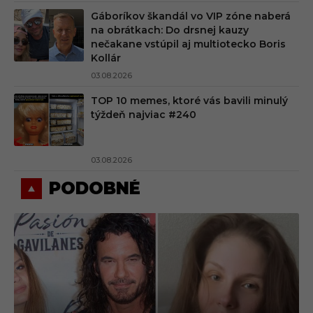
Gáboríkov škandál vo VIP zóne naberá
na obrátkach: Do drsnej kauzy
nečakane vstúpil aj multiotecko Boris
Kollár
03.08.2026
TOP 10 memes, ktoré vás bavili minulý
týždeň najviac #240
03.08.2026
PODOBNÉ