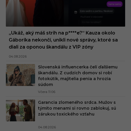
„Ukáž, aký máš strih na p****e?“ Kauza okolo
Gáboríka nekončí, unikli nové správy, ktoré sa
diali za oponou škandálu z VIP zóny
04.08.2026
Slovenská influencerka čelí ďalšiemu
škandálu. Z cudzích domov si robí
fotokútik, majitelia penia a hrozia
súdom
Včera 11:06
Garancia zlomeného srdca. Mužov s
týmito menami si rovno zablokuj, sú
zárukou toxického vzťahu
04.08.2026