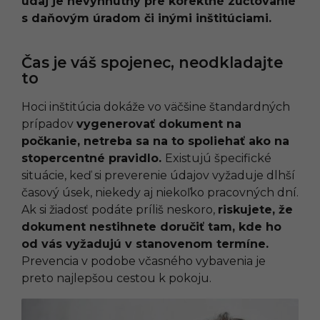
údaj je nevyhnutný pre korektné zúčtovanie
s daňovým úradom či inými inštitúciami.
Čas je váš spojenec, neodkladajte
to
Hoci inštitúcia dokáže vo väčšine štandardných
prípadov
vygenerovať dokument na
počkanie, netreba sa na to spoliehať ako na
stopercentné pravidlo.
Existujú špecifické
situácie, keď si preverenie údajov vyžaduje dlhší
časový úsek, niekedy aj niekoľko pracovných dní.
Ak si žiadosť podáte príliš neskoro,
riskujete, že
dokument nestihnete doručiť tam, kde ho
od vás vyžadujú v stanovenom termíne.
Prevencia v podobe včasného vybavenia je
preto najlepšou cestou k pokoju.