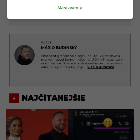
Nastavenia
Autor
MÁRIO BUDINSKÝ
Absolvent grafického dizajnu na UAT v Bratislave a
marketingovej komunikácie na UCM v Trnave, ktorý
sa už viac ako 10 rokov profesionálne venuje analýze
internetových trendov, digi
...
viac o autorovi
NAJČÍTANEJŠIE