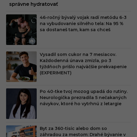
správne hydratovať
46-ročný bývalý vojak radí metódu 6-3
na vybudovanie silného tela: Na 95 %
sa dostaneš tam, kam sa chceš
Vysadil som cukor na 7 mesiacov.
Každodenná únava zmizla, po 3
týždňoch prišlo najväčšie prekvapenie
(EXPERIMENT)
Po 40-tke tvoj mozog upadá do rutiny.
Neurologička prezradila 5 nečakaných
návykov, ktoré ho vytrhnú z letargie
Byt za 360-tisíc alebo dom so
záhradou za mestom: Drahé bývanie v