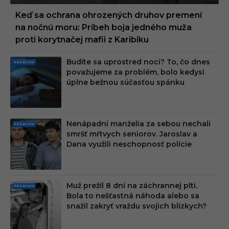
Keď sa ochrana ohrozených druhov premení
na nočnú moru: Príbeh boja jedného muža
proti korytnačej mafii z Karibiku
Budíte sa uprostred noci? To, čo dnes
PRE
považujeme za problém, bolo kedysi
MIU
úplne bežnou súčasťou spánku
M
Nenápadní manželia za sebou nechali
PRE
smršť mŕtvych seniorov. Jaroslav a
MIU
Dana využili neschopnosť polície
M
Muž prežil 8 dní na záchrannej plti.
PRE
Bola to nešťastná náhoda alebo sa
MIU
snažil zakryť vraždu svojich blízkych?
M