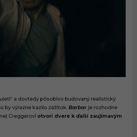
uletí“ a dovtedy pôsobivo budovaný realistický
 čo by výrazne kazilo zážitok.
Barbar
je rozhodne
me) Creggerovi
otvorí dvere k ďalší zaujímavým