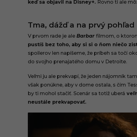
keď sa objavil na Disney+.
Rovno ti ale mô
.
2
Tma, dážď a na prvý pohľa
0
V prvom rade je ale
Barbar
filmom, o ktorom
2
pustíš bez toho, aby si si o ňom niečo zis
spoilerov len napíšeme, že príbeh sa točí ok
3
do svojho prenajatého domu v Detroite.
,
Veľmi ju ale prekvapí, že jeden nájomník ta
0
však ponúkne, aby v dome ostala, s čím Tess 
9
by ti mohol stačiť. Scenár sa totiž uberá
veľm
neustále prekvapovať.
:
0
3