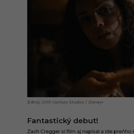
20th Century Studios / Disney+
Fantastický debut!
Zach Cregger si film aj napísal a ide preňh