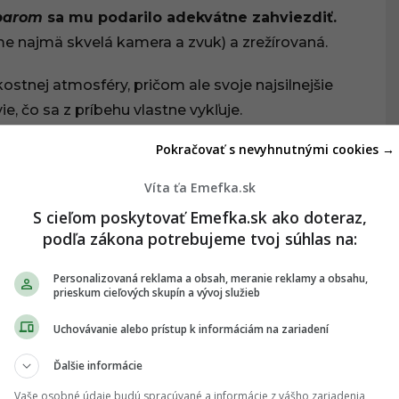
barom
sa mu podarilo adekvátne zahviezdiť.
me najmä skvelá kamera a zvuk) a zrežírovaná.
kostnej atmosféry, pričom ale svoje najsilnejšie
e, čo sa z príbehu vlastne vykľuje.
Pokračovať s nevyhnutnými cookies →
Víta ťa Emefka.sk
S cieľom poskytovať Emefka.sk ako doteraz,
podľa zákona potrebujeme tvoj súhlas na:
Personalizovaná reklama a obsah, meranie reklamy a obsahu,
prieskum cieľových skupín a vývoj služieb
Uchovávanie alebo prístup k informáciám na zariadení
Ďalšie informácie
Vaše osobné údaje budú spracúvané a informácie z vášho zariadenia