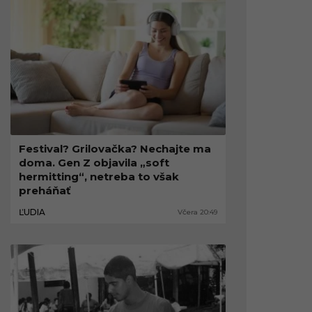
Festival? Grilovačka? Nechajte ma
doma. Gen Z objavila „soft
hermitting“, netreba to však
preháňať
ĽUDIA
Včera 20:49