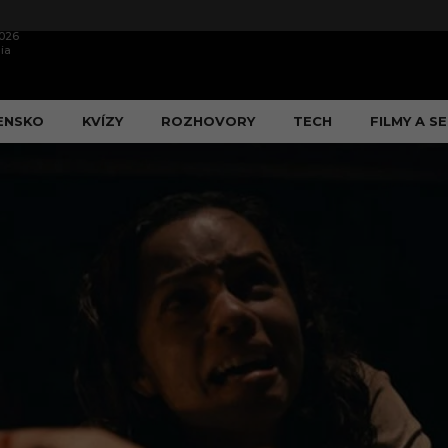
2026
ia
ENSKO
KVÍZY
ROZHOVORY
TECH
FILMY A SE