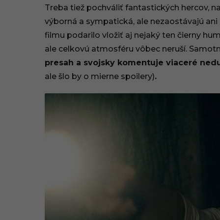
Treba tiež pochváliť fantastických hercov, 
výborná a sympatická, ale nezaostávajú ani
filmu podarilo vložiť aj nejaký ten čierny h
ale celkovú atmosféru vôbec neruší. Samotn
presah a svojsky komentuje viaceré ned
ale šlo by o mierne spoilery)
.