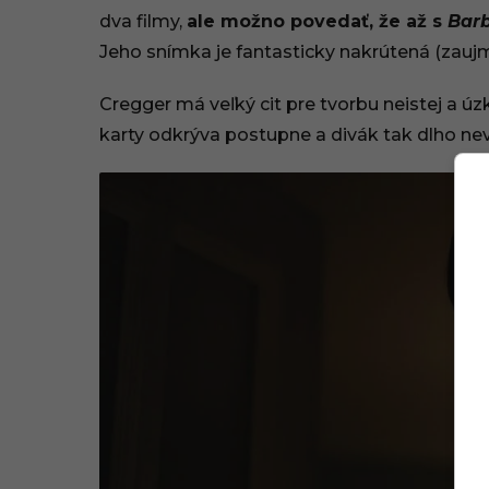
dva filmy,
ale možno povedať, že až s
Bar
Jeho snímka je fantasticky nakrútená (zauj
Cregger má veľký cit pre tvorbu neistej a úz
karty odkrýva postupne a divák tak dlho nevi