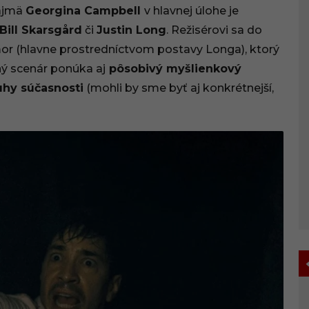
najmä
Georgina Campbell
v hlavnej úlohe je
Bill Skarsgård
či
Justin Long
. Režisérovi sa do
umor (hlavne prostredníctvom postavy Longa), ktorý
ý scenár ponúka aj
pôsobivý myšlienkový
uhy súčasnosti
(mohli by sme byť aj konkrétnejší,