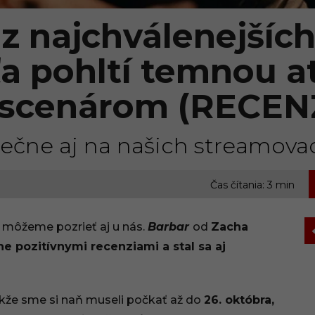
 z najchválenejšíc
ťa pohltí temnou 
 scenárom (RECEN
nečne aj na našich streamova
,
Čas čítania: 3 min
e môžeme pozrieť aj u nás.
Barbar
od
Zacha
e pozitívnymi recenziami a stal sa aj
 takže sme si naň museli počkať až do
26. októbra,