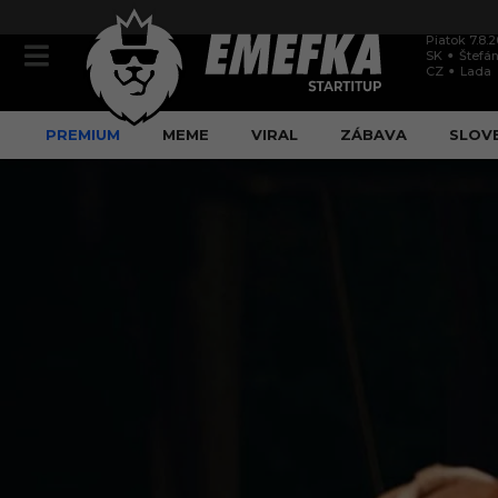
Piatok 7.8.
SK
Štefán
CZ
Lada
PREMIUM
MEME
VIRAL
ZÁBAVA
SLOV