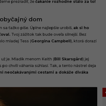
žeme prezradiť, že
čakanie rozhodne stálo za to!
d obyčajný dom
 sa ťažko píše. Úplne najlepšie urobíš,
ak si ho
ťoval.
Tvoj zážitok tak bude oveľa silnejší. Bez
olo mladej Tess (
Georgina Campbell
), ktorá dorazí
m už je. Mladík menom Keith (
Bill Skarsgård
) jej
po chvíli váhania súhlasí. Tak, a tento nástrel deja
i neočakávanými cestami a dokáže diváka