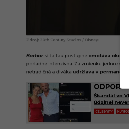
20th Century Studios / Disney+
Barbar
si ťa tak postupne
omotáva okolo pr
poriadne intenzívna. Za zmienku jednoznačne 
netradičná a diváka
udržiava v permanent
ODPORÚČ
Škandál vo VI
údajnej never
CELEBRITY
KURIOZ