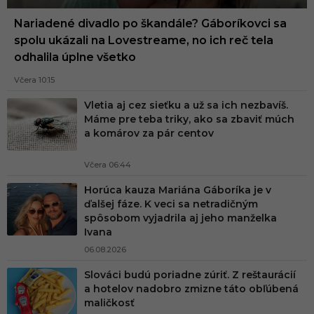
Nariadené divadlo po škandále? Gáboríkovci sa
spolu ukázali na Lovestreame, no ich reč tela
odhalila úplne všetko
Včera 10:15
Vletia aj cez sieťku a už sa ich nezbavíš.
Máme pre teba triky, ako sa zbaviť múch
a komárov za pár centov
Včera 06:44
Horúca kauza Mariána Gáboríka je v
ďalšej fáze. K veci sa netradičným
spôsobom vyjadrila aj jeho manželka
Ivana
06.08.2026
Slováci budú poriadne zúriť. Z reštaurácií
a hotelov nadobro zmizne táto obľúbená
maličkosť