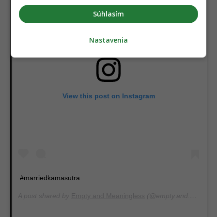
Súhlasím
Nastavenia
View this post on Instagram
#marriedkamasutra
A post shared by
Empty and Meaningless
(@empty.and.meaningless) on