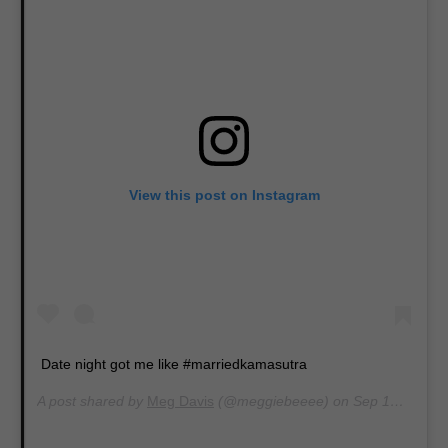
View this post on Instagram
Date night got me like #marriedkamasutra
A post shared by
Meg Davis
(@meggiebeeee) on
Sep 18, 2015 at 4:08am PDT