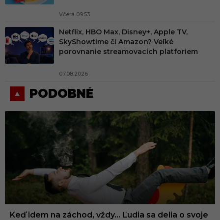
Včera 09:53
Netflix, HBO Max, Disney+, Apple TV,
SkyShowtime či Amazon? Veľké
porovnanie streamovacích platforiem
07.08.2026
PODOBNÉ
Keď idem na záchod, vždy… Ľudia sa delia o svoje