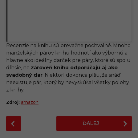
Recenzie na knihu sú prevažne pochvalné. Mnoho
manželských párov knihu hodnotí ako výbornú a
hlavne ako ideálny darček pre páry, ktoré sú spolu
dlhšie, no
zároveň knihu odporúčajú aj ako
svadobný dar
. Niektorí dokonca píšu, že snáď
neexistuje pár, ktorý by nevyskúšal všetky polohy
z knihy.
Zdroj:
amazon
P
ĎALEJ
o
s