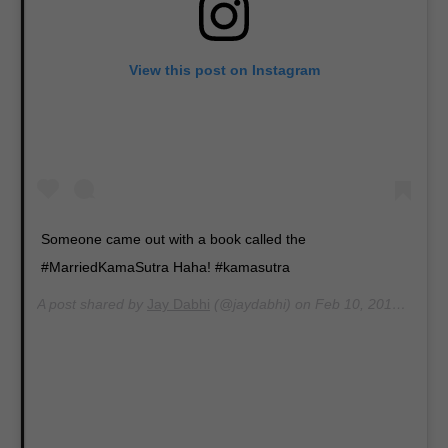
View this post on Instagram
Someone came out with a book called the
#MarriedKamaSutra Haha! #kamasutra
A post shared by
Jay Dabhi
(@jaydabhi) on
Feb 10, 2014 at 8:14pm PST