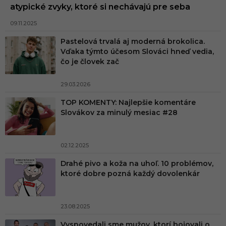
atypické zvyky, ktoré si nechávajú pre seba
09.11.2025
Pastelová trvalá aj moderná brokolica.
Vďaka týmto účesom Slováci hneď vedia,
čo je človek zač
29.03.2026
TOP KOMENTY: Najlepšie komentáre
Slovákov za minulý mesiac #28
02.12.2025
Drahé pivo a koža na uhoľ. 10 problémov,
ktoré dobre pozná každý dovolenkár
23.08.2025
Vyspovedali sme mužov, ktorí bojovali o