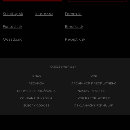
StartItUp.sk
Interez.sk
Femm.sk
Fontech.sk
Emefka.sk
Odzadu.sk
Receptik.sk
© 2026 emefka.sk
O NÁS
VOP
REDAKCIA
ARCHÍV VOP PREDPLATNÉHO
PODMIENKY POUŽÍVANIA
NASTAVENIA COOKIES
OCHRANA SÚKROMIA
VOP PREDPLATNÉHO
SÚBORY COOKIES
REKLAMAČNÝ FORMULÁR