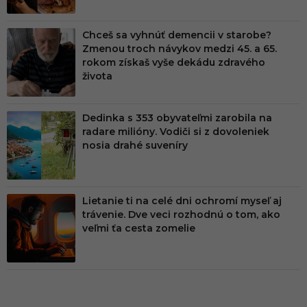
Chceš sa vyhnúť demencii v starobe?
Zmenou troch návykov medzi 45. a 65.
rokom získaš vyše dekádu zdravého
života
Dedinka s 353 obyvateľmi zarobila na
radare milióny. Vodiči si z dovoleniek
nosia drahé suveníry
Lietanie ti na celé dni ochromí myseľ aj
trávenie. Dve veci rozhodnú o tom, ako
veľmi ťa cesta zomelie