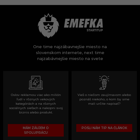
One time najzábavnejšie miesto na
slovenskom internete, next time
najzabávnejšie miesto na svete
Oslov reklamou viac ako milión
Vieš o niečom zaujímavom alebo
ľudí v rôznych vekových
poznáš niekoho, o kom by sme
kategóriách a na rôznych
mali určite napísať?
sociálnych sieťach a nakopni svoj
biznis alebo produkt.
MÁM ZÁUJEM O
POŠLI NÁM TIP NA ČLÁNOK
SPOLUPRÁCU