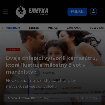
PREMIUM
PREMIUM
MEME
VIRAL
ZÁBAVA
SLOVEN
ZÁBAVA
Dvaja chlapíci vytvorili kámasútru,
ktorá ilustruje milostný život v
manželstve
Neexistuje manželský pár, ktorý by
nevyskúšal všetky polohy.
Slečna Mikysová
11.02.2020, 10:30
3
Čas čítania: 2 min
0