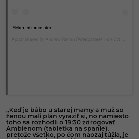
#Marriedkamasutra
A post shared by
Andrew Rains
(@detroitsteel_) on
Oct 24, 2013 at 10:29am PDT
„Keď je bábo u starej mamy a muž so
ženou mali plán vyraziť si, no namiesto
toho sa rozhodli o 19:30 zdrogovať
Ambienom (tabletka na spanie),
pretože všetko, po čom naozaj túžia, je