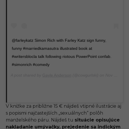
@farleykatz Simon Rich with Farley Katz sign funny,
funny #marriedkamasutra illustrated book at
#writersblocla talk following riotous PowerPoint confab.
#simonrich #comedy
A post shared by
Gayle Anderson
(@cowgurlski) on
Nov 14, 2013 at 10:13pm PST
V knižke za približne 15 € nájdeš vtipné ilustrácie aj
s popismi najčastejších „sexuálnych“ polôh
manželského páru. Nájdeš tu
situácie opisujúce
nakladanie umývačky, prejedenie sa indickým