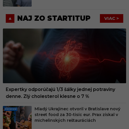
NAJ ZO STARTITUP
VIAC >
Expertky odporúčajú 1/3 šálky jednej potraviny
denne. Zlý cholesterol klesne o 7 %
Mladý Ukrajinec otvoril v Bratislave nový
PRE
street food za 30-tisíc eur. Prax získal v
MIU
michelinských reštauráciách
M