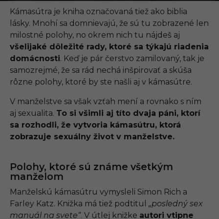
.
0
Kámasútra je kniha označovaná tiež ako biblia
9
lásky. Mnohí sa domnievajú, že sú tu zobrazené len
.
2
milostné polohy, no okrem nich tu nájdeš aj
0
všelijaké dôležité rady, ktoré sa týkajú riadenia
2
1
domácnosti
. Keď je pár čerstvo zamilovaný, tak je
,
samozrejmé, že sa rád nechá inšpirovať a skúša
1
5
rôzne polohy, ktoré by ste našli aj v kámasútre.
:
3
V manželstve sa však vzťah mení a rovnako s ním
0
aj sexualita.
To si všimli aj títo dvaja páni, ktorí
sa rozhodli, že vytvoria kámasútru, ktorá
zobrazuje sexuálny život v manželstve.
Polohy, ktoré sú známe všetkým
manželom
Manželskú kámasútru vymysleli Simon Rich a
Farley Katz. Knižka má tiež podtitul
„posledný sex
manuál na svete“
. V útlej knižke
autori vtipne