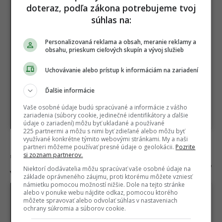
doteraz, podľa zákona potrebujeme tvoj
súhlas na:
Sounds like a good time to me…#marriedkamasutra
A post shared by
Beth Macdonald
(@babymacbeth) on
Sep 14, 2016 at 4:05am PDT
Personalizovaná reklama a obsah, meranie reklamy a
obsahu, prieskum cieľových skupín a vývoj služieb
Uchovávanie alebo prístup k informáciám na zariadení
Ďalšie informácie
Vaše osobné údaje budú spracúvané a informácie z vášho
zariadenia (súbory cookie, jedinečné identifikátory a ďalšie
údaje o zariadení) môžu byť ukladané a používané
225 partnermi a môžu s nimi byť zdieľané alebo môžu byť
využívané konkrétne týmito webovými stránkami. My a naši
partneri môžeme používať presné údaje o geolokácii.
Pozrite
„Keď muž vypustí pred ženou svoje
si zoznam partnerov.
plyny bez akéhokoľvek ospravedlnenia,
Niektorí dodávatelia môžu spracúvať vaše osobné údaje na
volá sa to „posúvanie štandardov.“
základe oprávneného záujmu, proti ktorému môžete vzniesť
námietku pomocou možností nižšie. Dole na tejto stránke
alebo v ponuke webu nájdite odkaz, pomocou ktorého
môžete spravovať alebo odvolať súhlas v nastaveniach
ochrany súkromia a súborov cookie.