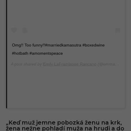
Omg!! Too funny!!#marriedkamasutra #boxedwine
#hotbath #amomentspeace
A post shared by
Emily LaFramboise Rancano
(@emma_raspberrie) on
„Keď muž jemne pobozká ženu na krk,
žena nežne pohladí muža na hrudi a do