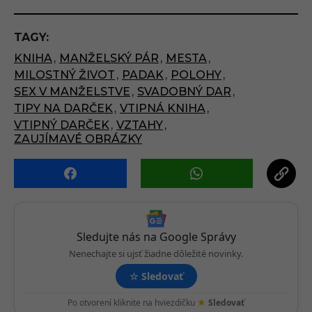
t
P
TAGY:
a
KNIHA
,
MANŽELSKÝ PÁR
,
MESTA
,
g
MILOSTNÝ ŽIVOT
,
PADAK
,
POLOHY
,
i
SEX V MANŽELSTVE
,
SVADOBNÝ DAR
,
n
TIPY NA DARČEK
,
VTIPNÁ KNIHA
,
a
VTIPNÝ DARČEK
,
VZTAHY
,
t
ZAUJÍMAVÉ OBRÁZKY
i
o
n
Sledujte nás na Google Správy
Nenechajte si ujsť žiadne dôležité novinky.
☆
Sledovať
★
Po otvorení kliknite na hviezdičku
Sledovať