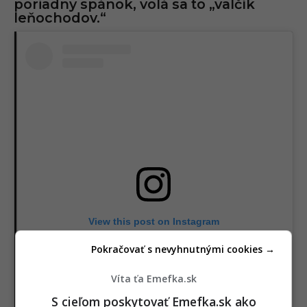
poriadny spánok, volá sa to „valčík
leňochodov.“
View this post on Instagram
Pokračovať s nevyhnutnými cookies →
Víta ťa Emefka.sk
S cieľom poskytovať Emefka.sk ako