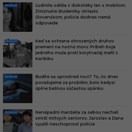
Ľudmila odišla z diskotéky len s mobilom.
PRE
Zmiznutie študentky otriaslo
MIU
Slovenskom, polícia dodnes nemá
M
odpovede
Keď sa ochrana ohrozených druhov
PRE
premení na nočnú moru: Príbeh boja
MIU
jedného muža proti korytnačej mafii z
M
Karibiku
Budíte sa uprostred noci? To, čo dnes
PRE
považujeme za problém, bolo kedysi
MIU
úplne bežnou súčasťou spánku
M
Nenápadní manželia za sebou nechali
PRE
smršť mŕtvych seniorov. Jaroslav a Dana
MIU
využili neschopnosť polície
M