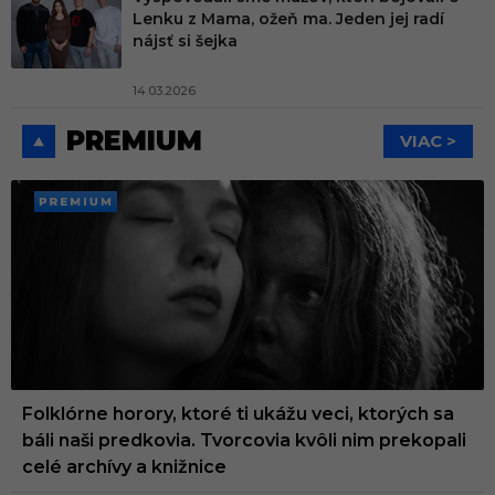
Lenku z Mama, ožeň ma. Jeden jej radí
nájsť si šejka
14.03.2026
PREMIUM
VIAC >
PREMI
UM
Folklórne horory, ktoré ti ukážu veci, ktorých sa
báli naši predkovia. Tvorcovia kvôli nim prekopali
celé archívy a knižnice