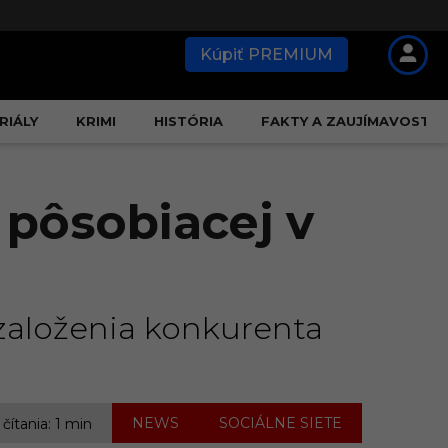
Kúpiť PREMIUM
RIÁLY
KRIMI
HISTÓRIA
FAKTY A ZAUJÍMAVOSTI
 pôsobiacej v
založenia konkurenta
,
NEWS
SOCIÁLNE SIETE
 čítania: 1 min