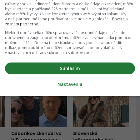
(súbory cookie, jedinečné identifikátory a ďalšie údaje o zariadení) môžu
byť ukladané a používané 225 partnermi a môžu s nimi byť zdieľané
BUDINSKÝ
alebo môžu byť využívané konkrétne týmito webovými stránkami. My
a naši partneri môžeme používať presné údaje o geolokácii.
Pozrite si
rafického dizajnu na UAT v Bratislave a
zoznam partnerov.
vej komunikácie na UCM v Trnave, ktorý sa už
Niektorí dodávatelia môžu spracúvať vaše osobné údaje na základe
 rokov profesionálne venuje analýze
oprávneného záujmu, proti ktorému môžete vzniesť námietku pomocou
možností nižšie. Dole na tejto stránke alebo v ponuke webu nájdite
ch trendov, digi
...
viac o autorovi
odkaz, pomocou ktorého môžete spravovať alebo odvolať súhlas
v nastaveniach ochrany súkromia a súborov cookie.
Súhlasím
Nastavenia
Gáboríkov škandál vo
Slovenská
o
VIP zóne naberá na
influencerka čelí