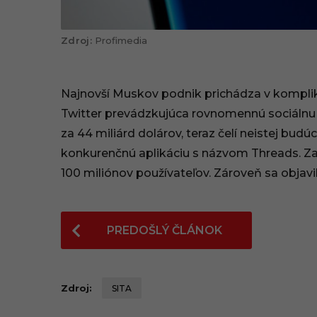
Profimedia
Najnovší Muskov podnik prichádza v kompli
Twitter prevádzkujúca rovnomennú sociálnu a 
za 44 miliárd dolárov, teraz čelí neistej bu
konkurenčnú aplikáciu s názvom Threads. Za 
100 miliónov používateľov. Zároveň sa objavil
P
PREDOŠLÝ ČLÁNOK
o
s
t
Zdroj:
SITA
P