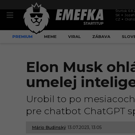
Štvrtok 6.8
SK
Jozef
CZ
Oldři
PREMIUM
MEME
VIRAL
ZÁBAVA
SLOV
Elon Musk ohlá
umelej intelige
Urobil to po mesiacoch
pre chatbot ChatGPT sp
Mário Budinský
13.07.2023, 13:05
1