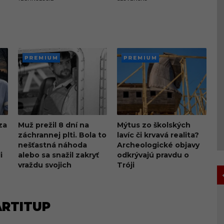
PREMI
PREMI
UM
UM
za
Muž prežil 8 dní na
Mýtus zo školských
záchrannej plti. Bola to
lavíc či krvavá realita?
nešťastná náhoda
Archeologické objavy
i
alebo sa snažil zakryť
odkrývajú pravdu o
vraždu svojich
Tróji
blízkych?
ARTITUP