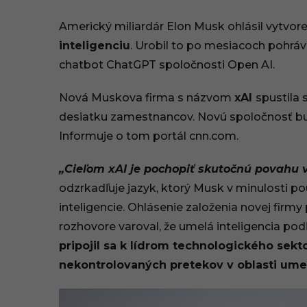
3
Americký miliardár Elon Musk ohlásil vytvor
.
inteligenciu
. Urobil to po mesiacoch pohrá
chatbot ChatGPT spoločnosti Open AI.
0
7
Nová Muskova firma s názvom
xAI
spustila 
desiatku zamestnancov. Novú spoločnosť bud
.
Informuje o tom portál cnn.com.
2
„Cieľom xAI je pochopiť skutočnú povahu 
0
odzrkadľuje jazyk, ktorý Musk v minulosti pou
2
inteligencie. Ohlásenie založenia novej fir
rozhovore varoval, že umelá inteligencia podľ
3
pripojil sa k lídrom technologického sekto
,
nekontrolovaných pretekov v oblasti umel
1