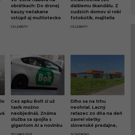
obrátkach: Do drsnej
ďalšiemu škandálu. Z
kauzy nečakane
cudzích domov si robí
vstúpil aj multiotecko
fotokútik, majitelia
Boris Kollár
penia a hrozia súdom
CELEBRITY
CELEBRITY
lo
Cez apku Bolt si už
Dlho sa na trhu
taxík možno
neohrial. Lacný
vá
neobjednáš. Známa
reťazec zo dňa na deň
služba sa spojila s
zavrel všetky
gigantom AI a novinku
slovenské predajne,
spúšťa aj u nás
ľudia sú zmätení
TECHNOLÓGIE
SLOVENSKO