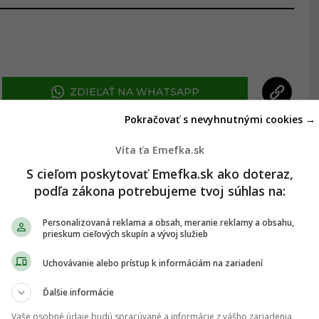
ZDIEĽAŤ NA WHATSAPP
Pokračovať s nevyhnutnými cookies →
ás na Google Správy
Víta ťa Emefka.sk
ujsť žiadne dôležité novinky.
S cieľom poskytovať Emefka.sk ako doteraz,
podľa zákona potrebujeme tvoj súhlas na:
Sledovať
Personalizovaná reklama a obsah, meranie reklamy a obsahu,
prieskum cieľových skupín a vývoj služieb
★
te na hviezdičku
Sledovať
Uchovávanie alebo prístup k informáciám na zariadení
Ďalšie informácie
Vaše osobné údaje budú spracúvané a informácie z vášho zariadenia