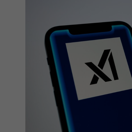
2
:
1
1