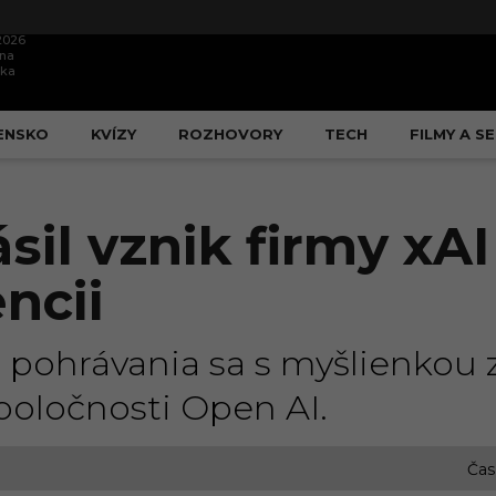
.2026
ína
ška
ENSKO
KVÍZY
ROZHOVORY
TECH
FILMY A SE
sil vznik firmy xAI
ncii
 pohrávania sa s myšlienkou 
oločnosti Open AI.
Čas