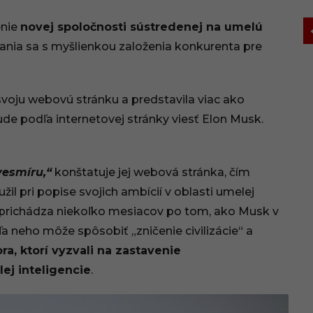
enie
novej spoločnosti sústredenej na umelú
vania sa s myšlienkou založenia konkurenta pre
svoju webovú stránku a predstavila viac ako
e podľa internetovej stránky viesť Elon Musk.
vesmíru,“
konštatuje jej webová stránka, čím
žil pri popise svojich ambícií v oblasti umelej
my prichádza niekoľko mesiacov po tom, ako Musk v
a neho môže spôsobiť „zničenie civilizácie“ a
ra, ktorí vyzvali na zastavenie
ej inteligencie
.