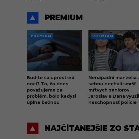
reťazec
PREMIUM
PREMI
PREMI
UM
UM
Budíte sa uprostred
Nenápadní manželia 
noci? To, čo dnes
sebou nechali smršť
považujeme za
mŕtvych seniorov.
problém, bolo kedysi
Jaroslav a Dana využil
úplne bežnou
neschopnosť polície
súčasťou spánku
NAJČÍTANEJŠIE ZO ST