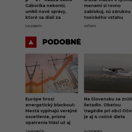
Gáboríka nekončí,
menami si rovno
unikli nové správy,
zablokuj, sú zárukou
ktoré sa diali za
toxického vzťahu
oponou škandálu z VIP
CELEBRITY
VZŤAHY
zóny
PODOBNÉ
Európe hrozí
Na Slovensku sa zrúti
energetický blackout:
lietadlo. Obeťou
Mestá vypínajú verejné
tragédie pri obci Očo
osvetlenie, prísne
je aj 4-ročné dieťa
opatrenia hlási už aj
známy potravinový
ZAHRANIČIE
SLOVENSKO