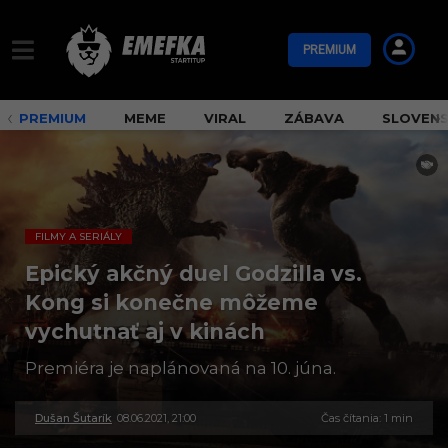
PREMIUM
PREMIUM
MEME
VIRAL
ZÁBAVA
SLOVEN
FILMY A SERIÁLY
Epický akčný duel Godzilla vs.
Kong si konečne môžeme
vychutnať aj v kinách
Premiéra je naplánovaná na 10. júna.
Dušan Šutarík
08.06.2021, 21:00
3
Čas čítania: 1 min
0