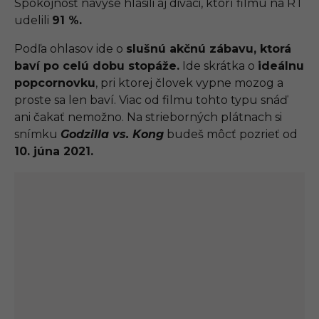
Spokojnosť navyše hlásili aj diváci, ktorí filmu na RT
udelili
91 %.
Podľa ohlasov ide o
slušnú akčnú zábavu, ktorá
baví po celú dobu stopáže.
Ide skrátka o
ideálnu
popcornovku
, pri ktorej človek vypne mozog a
proste sa len baví. Viac od filmu tohto typu snáď
ani čakať nemožno. Na strieborných plátnach si
snímku
Godzilla vs. Kong
budeš môcť pozrieť od
10. júna 2021.