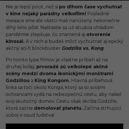
.
0
Nie je lepší pocit, než si
po dlhom čase vychutnať
9
v kine nejaký parádny veľkofilm!
Posledné
.
2
mesiace sme ale všetci mali nanútený nekonečne
0
dlhý kino pôst. Našťastie sa už situácia ohľadom
2
1
pandémie zlepšuje, čo znamená aj
otvorenie
,
kinosál.
A v nich si budeš môcť vychutnať aj epický
1
1
akčný sci-fi blockbuster
Godzilla vs. Kong
.
:
3
Pri tomto type filmov je vlastne príbeh až na
1
druhej koľaji,
prvoradé sú veľkolepé akčné
scény medzi dvoma ikonickými monštrami
:
Godzillou
a
King Kongom.
Hlavná príbehová
linka sa točí okolo Konga, ktorý sa so svojimi
ochrancami vydá na nebezpečnú cestu, aby našiel
svoj skutočný domov. Cestu však skrížia Godzille,
ktorá začne
demolovať planétu.
Začína strhujúci
súboj o osud ľudstva!