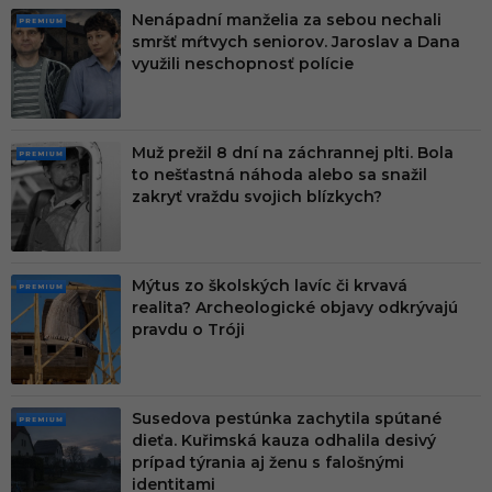
Nenápadní manželia za sebou nechali
PRE
smršť mŕtvych seniorov. Jaroslav a Dana
MIU
využili neschopnosť polície
M
Muž prežil 8 dní na záchrannej plti. Bola
PRE
to nešťastná náhoda alebo sa snažil
MIU
zakryť vraždu svojich blízkych?
M
Mýtus zo školských lavíc či krvavá
PRE
realita? Archeologické objavy odkrývajú
MIU
pravdu o Tróji
M
Susedova pestúnka zachytila spútané
PRE
dieťa. Kuřimská kauza odhalila desivý
MIU
prípad týrania aj ženu s falošnými
M
identitami