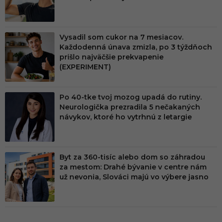
Vysadil som cukor na 7 mesiacov.
Každodenná únava zmizla, po 3 týždňoch
prišlo najväčšie prekvapenie
(EXPERIMENT)
Po 40-tke tvoj mozog upadá do rutiny.
Neurologička prezradila 5 nečakaných
návykov, ktoré ho vytrhnú z letargie
Byt za 360-tisíc alebo dom so záhradou
za mestom: Drahé bývanie v centre nám
už nevonia, Slováci majú vo výbere jasno