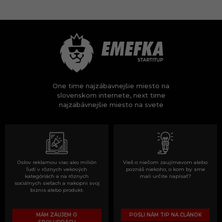
One time najzábavnejšie miesto na
slovenskom internete, next time
najzabávnejšie miesto na svete
Oslov reklamou viac ako milión
Vieš o niečom zaujímavom alebo
ľudí v rôznych vekových
poznáš niekoho, o kom by sme
kategóriách a na rôznych
mali určite napísať?
sociálnych sieťach a nakopni svoj
biznis alebo produkt.
MÁM ZÁUJEM O
POŠLI NÁM TIP NA ČLÁNOK