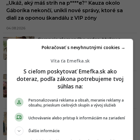
„Ukáž, aký máš strih na p****e?“ Kauza okolo
Gáboríka nekončí, unikli nové správy, ktoré sa
diali za oponou škandálu z VIP zóny
04.08.2026
Garancia zlomeného srdca. Mužov s
týmito menami si rovno zablokuj, sú
Pokračovať s nevyhnutnými cookies →
zárukou toxického vzťahu
Víta ťa Emefka.sk
04.08.2026
S cieľom poskytovať Emefka.sk ako
Gáboríkov škandál vo VIP zóne naberá
doteraz, podľa zákona potrebujeme tvoj
na obrátkach: Do drsnej kauzy nečakane
súhlas na:
vstúpil aj multiotecko Boris Kollár
Personalizovaná reklama a obsah, meranie reklamy a
03.08.2026
obsahu, prieskum cieľových skupín a vývoj služieb
Slovenská influencerka čelí ďalšiemu
Uchovávanie alebo prístup k informáciám na zariadení
škandálu. Z cudzích domov si robí
fotokútik, majitelia penia a hrozia súdom
Ďalšie informácie