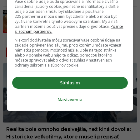
Vaše osobné údaje budú spracúvané a informácie z vášho
Včera 11:06
zariadenia (súbory cookie, jedinečné identifikátory a ďalšie
údaje o zariadení) môžu byť ukladané a používané
TOP 10 memes, ktoré vás bavili minulý
225 partnermi a môžu s nimi byť zdieľané alebo môžu byť
týždeň najviac #240
využívané konkrétne týmito webovými stránkami. My a naši
partneri môžeme používať presné údaje o geolokácii.
Pozrite
si zoznam partnerov.
03.08.2026
Niektorí dodávatelia môžu spracúvať vaše osobné údaje na
základe oprávneného záujmu, proti ktorému môžete vzniesť
PODOBNÉ
námietku pomocou možností nižšie. Dole na tejto stránke
alebo v ponuke webu nájdite odkaz, pomocou ktorého
môžete spravovať alebo odvolať súhlas v nastaveniach
ochrany súkromia a súborov cookie.
Súhlasím
Nastavenia
Realita bola omnoho desivejšia, než kiná dovolia:
Historické veľkofilmy, ktoré museli prepísať