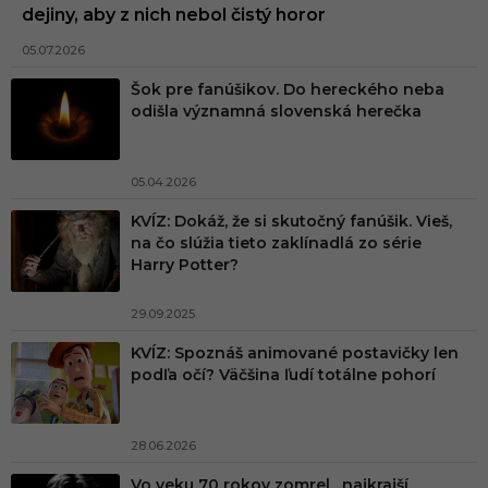
dejiny, aby z nich nebol čistý horor
05.07.2026
Šok pre fanúšikov. Do hereckého neba
odišla významná slovenská herečka
05.04.2026
KVÍZ: Dokáž, že si skutočný fanúšik. Vieš,
na čo slúžia tieto zaklínadlá zo série
Harry Potter?
29.09.2025
KVÍZ: Spoznáš animované postavičky len
podľa očí? Väčšina ľudí totálne pohorí
28.06.2026
Vo veku 70 rokov zomrel „najkrajší