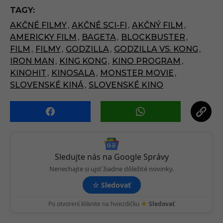
P
TAGY:
a
AKČNÉ FILMY
,
AKČNÉ SCI-FI
,
AKČNÝ FILM
,
g
AMERICKY FILM
,
BAGETA
,
BLOCKBUSTER
,
i
FILM
,
FILMY
,
GODZILLA
,
GODZILLA VS. KONG
,
n
IRON MAN
,
KING KONG
,
KINO PROGRAM
,
a
KINOHIT
,
KINOSALA
,
MONSTER MOVIE
,
t
SLOVENSKÉ KINÁ
,
SLOVENSKÉ KINO
i
o
n
Sledujte nás na Google Správy
Nenechajte si ujsť žiadne dôležité novinky.
☆
Sledovať
★
Po otvorení kliknite na hviezdičku
Sledovať