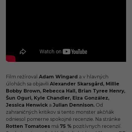
Film režíroval
Adam Wingard
a v hlavných
úlohách sa objavili
Alexander Skarsgård, Millie
Bobby Brown, Rebecca Hall, Brian Tyree Henry,
Šun Oguri, Kyle Chandler, Eiza González,
Jessica Henwick
a
Julian Dennison.
Od
zahraničných kritikov si tento monster akčňák
odniesol pomerne spokojné recenzie. Na stránke
Rotten Tomatoes
má
75 %
pozitívnych recenzií.