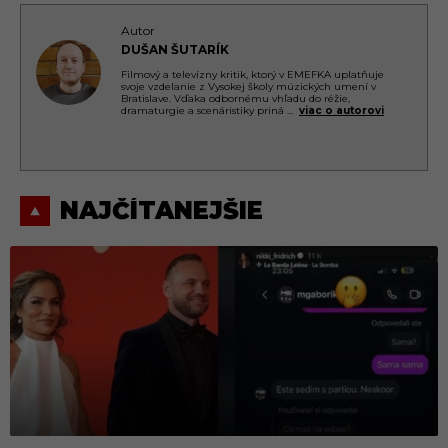
Autor
DUŠAN ŠUTARÍK
Filmový a televízny kritik, ktorý v EMEFKA uplatňuje
svoje vzdelanie z Vysokej školy múzických umení v
Bratislave. Vďaka odbornému vhľadu do réžie,
dramaturgie a scenáristiky priná
...
viac o autorovi
NAJČÍTANEJŠIE