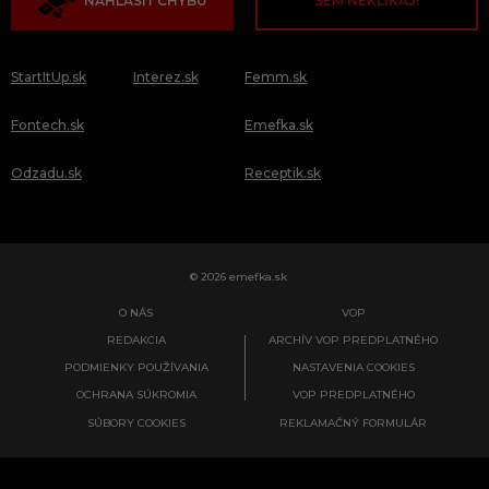
NAHLÁSIŤ CHYBU
SEM NEKLIKAJ!
StartItUp.sk
Interez.sk
Femm.sk
Fontech.sk
Emefka.sk
Odzadu.sk
Receptik.sk
© 2026 emefka.sk
O NÁS
VOP
REDAKCIA
ARCHÍV VOP PREDPLATNÉHO
PODMIENKY POUŽÍVANIA
NASTAVENIA COOKIES
OCHRANA SÚKROMIA
VOP PREDPLATNÉHO
SÚBORY COOKIES
REKLAMAČNÝ FORMULÁR