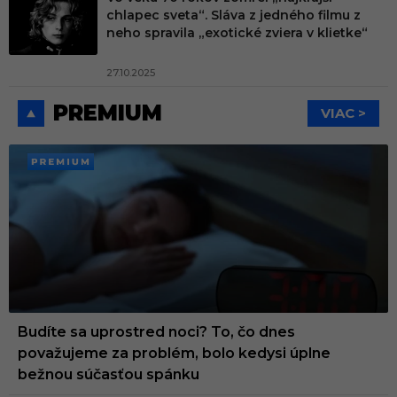
chlapec sveta“. Sláva z jedného filmu z
neho spravila „exotické zviera v klietke“
27.10.2025
PREMIUM
VIAC >
PREMI
UM
Budíte sa uprostred noci? To, čo dnes
považujeme za problém, bolo kedysi úplne
bežnou súčasťou spánku