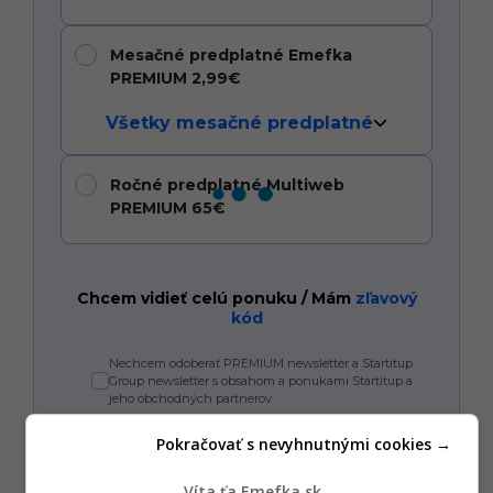
Mesačné predplatné Emefka
PREMIUM 2,99€
Všetky mesačné predplatné
Ročné predplatné Multiweb
PREMIUM 65€
Chcem vidieť celú ponuku / Mám
zľavový
kód
Nechcem odoberať PREMIUM newsletter a Startitup
Group newsletter s obsahom a ponukami Startitup a
jeho obchodných partnerov.
Pokračovať s nevyhnutnými cookies →
Zaplať jedným kliknutím
Víta ťa Emefka.sk