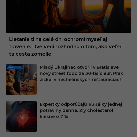
Lietanie ti na celé dni ochromí myseľ aj
trávenie. Dve veci rozhodnú o tom, ako veľmi
ťa cesta zomelie
Mladý Ukrajinec otvoril v Bratislave
PRE
nový street food za 30-tisíc eur. Prax
MIU
získal v michelinských reštauráciách
M
Expertky odporúčajú 1/3 šálky jednej
potraviny denne. Zlý cholesterol
klesne o 7 %