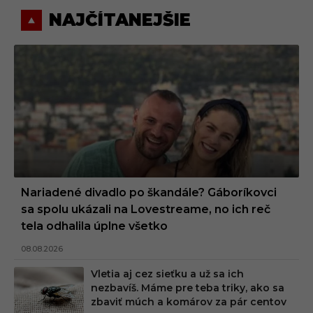
NAJČÍTANEJŠIE
Nariadené divadlo po škandále? Gáboríkovci
sa spolu ukázali na Lovestreame, no ich reč
tela odhalila úplne všetko
08.08.2026
Vletia aj cez sieťku a už sa ich
nezbavíš. Máme pre teba triky, ako sa
zbaviť múch a komárov za pár centov