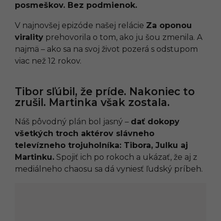
posmeškov. Bez podmienok.
V najnovšej epizóde našej relácie
Za oponou
virality
prehovorila o tom, ako ju šou zmenila. A
najmä – ako sa na svoj život pozerá s odstupom
viac než 12 rokov.
Tibor sľúbil, že príde. Nakoniec to
zrušil. Martinka však zostala.
Náš pôvodný plán bol jasný –
dať dokopy
všetkých troch aktérov slávneho
televízneho trojuholníka: Tibora, Julku aj
Martinku.
Spojiť ich po rokoch a ukázať, že aj z
mediálneho chaosu sa dá vyniesť ľudský príbeh.