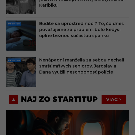
M
Karibiku
Budíte sa uprostred noci? To, čo dnes
PRE
považujeme za problém, bolo kedysi
MIU
úplne bežnou súčasťou spánku
M
Nenápadní manželia za sebou nechali
PRE
smršť mŕtvych seniorov. Jaroslav a
MIU
Dana využili neschopnosť polície
M
NAJ ZO STARTITUP
VIAC >