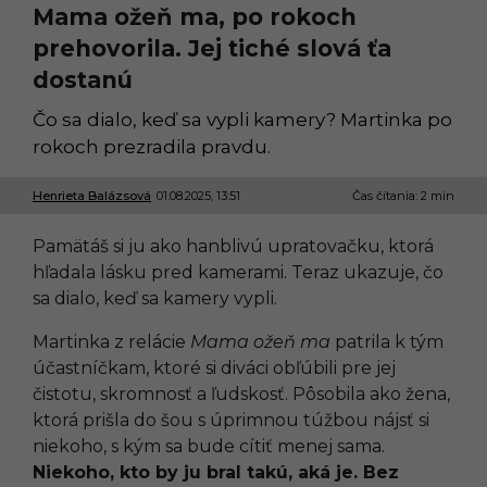
Mama ožeň ma, po rokoch
prehovorila. Jej tiché slová ťa
dostanú
Čo sa dialo, keď sa vypli kamery? Martinka po
rokoch prezradila pravdu.
Henrieta Balázsová
01.08.2025, 13:51
1
Čas čítania: 2 min
6
.
Pamätáš si ju ako hanblivú upratovačku, ktorá
0
7
hľadala lásku pred kamerami. Teraz ukazuje, čo
.
sa dialo, keď sa kamery vypli.
2
0
2
Martinka z relácie
Mama ožeň ma
patrila k tým
6
účastníčkam, ktoré si diváci obľúbili pre jej
,
1
čistotu, skromnosť a ľudskosť. Pôsobila ako žena,
0
ktorá prišla do šou s úprimnou túžbou nájsť si
:
5
niekoho, s kým sa bude cítiť menej sama.
7
Niekoho, kto by ju bral takú, aká je. Bez