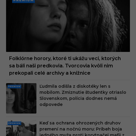
PREMI
UM
Folklórne horory, ktoré ti ukážu veci, ktorých
sa báli naši predkovia. Tvorcovia kvôli nim
prekopali celé archívy a knižnice
Ľudmila odišla z diskotéky len s
PRE
mobilom. Zmiznutie študentky otriaslo
MIU
Slovenskom, polícia dodnes nemá
M
odpovede
Keď sa ochrana ohrozených druhov
PRE
premení na nočnú moru: Príbeh boja
MIU
jedného muža proti korytnačej mafii z