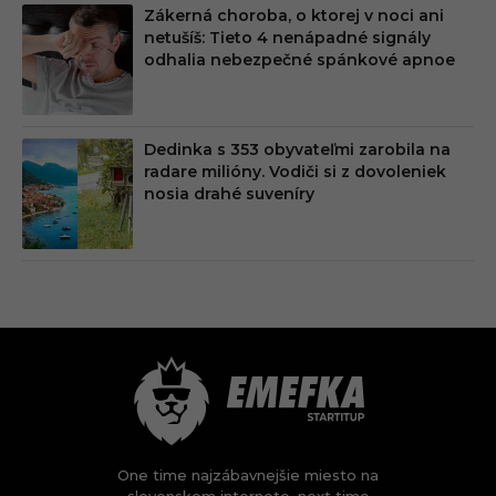
Zákerná choroba, o ktorej v noci ani
netušíš: Tieto 4 nenápadné signály
odhalia nebezpečné spánkové apnoe
Dedinka s 353 obyvateľmi zarobila na
radare milióny. Vodiči si z dovoleniek
nosia drahé suveníry
One time najzábavnejšie miesto na
slovenskom internete, next time