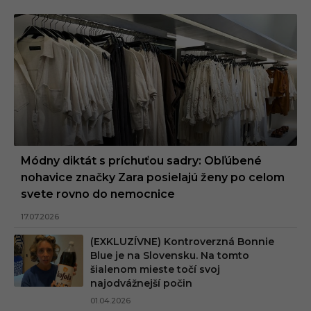
Módny diktát s príchuťou sadry: Obľúbené
nohavice značky Zara posielajú ženy po celom
svete rovno do nemocnice
17.07.2026
(EXKLUZÍVNE) Kontroverzná Bonnie
Blue je na Slovensku. Na tomto
šialenom mieste točí svoj
najodvážnejší počin
01.04.2026