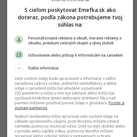
S cieľom poskytovať Emefka.sk ako
doteraz, podľa zákona potrebujeme tvoj
Alebo
súhlas na:
Zaplatiť kartou
Personalizovaná reklama a obsah, meranie reklamy a
obsahu, prieskum cieľových skupín a vývoj služieb
Súhlasím s
Podmienkami ochrany súkromia
,
Uchovávanie alebo prístup k informáciám na zariadení
Podmienkami používania
,
Všeobecnými obchodnými
podmienkami
a
Podmienkami TrustPay.
Ďalšie informácie
Vaše osobné údaje budú spracúvané a informácie z vášho
zariadenia (súbory cookie, jedinečné identifikátory a ďalšie
P
údaje o zariadení) môžu byť ukladané a používané
ĎALEJ
o
225 partnermi a môžu s nimi byť zdieľané alebo môžu byť
využívané konkrétne týmito webovými stránkami. My a naši
s
partneri môžeme používať presné údaje o geolokácii.
Pozrite si
t
zoznam partnerov.
P
Niektorí dodávatelia môžu spracúvať vaše osobné údaje na
TAGY:
základe oprávneného záujmu, proti ktorému môžete vzniesť
a
námietku pomocou možností nižšie. Dole na tejto stránke alebo
MAMA OŽEŇ MA
,
REALITY ŠOU
,
v ponuke webu nájdite odkaz, pomocou ktorého môžete
g
ZA OPONOU VIRALITY
spravovať alebo odvolať súhlas v nastaveniach ochrany