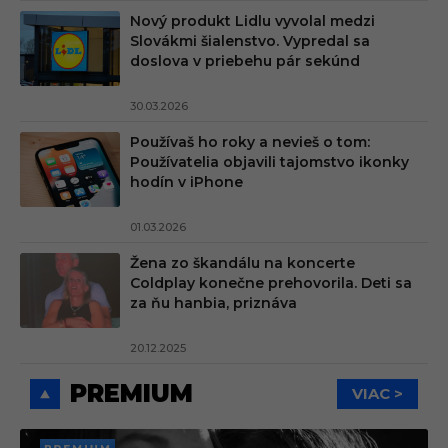
Nový produkt Lidlu vyvolal medzi
Slovákmi šialenstvo. Vypredal sa
doslova v priebehu pár sekúnd
30.03.2026
Používaš ho roky a nevieš o tom:
Používatelia objavili tajomstvo ikonky
hodín v iPhone
01.03.2026
Žena zo škandálu na koncerte
Coldplay konečne prehovorila. Deti sa
za ňu hanbia, priznáva
20.12.2025
PREMIUM
VIAC >