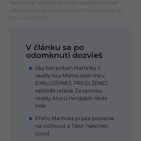
vychutnať rozšírenú verziu s exkluzívnymi
zábermi zo zákulisia a momentmi, ktoré sa do
videa nezmestili.
V článku sa po
odomknutí dozvieš
Aký bol príbeh Martinky z
reality šou Mama ožeň ma v
EXKLUZÍVNEJ, PREDĹŽENEJ
epizóde relácie Za oponou
virality, ktorú nenájdeš nikde
inde
Prečo Martinka prijala pozvanie
na rozhovor a Tibor nakoniec
cúvol