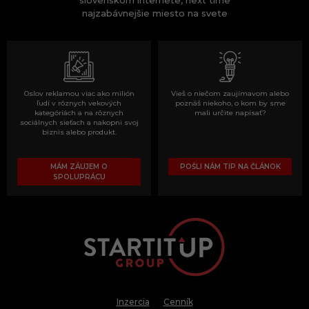
najzabávnejšie miesto na svete
Oslov reklamou viac ako milión
Vieš o niečom zaujímavom alebo
ľudí v rôznych vekových
poznáš niekoho, o kom by sme
kategóriách a na rôznych
mali určite napísať?
sociálnych sieťach a nakopni svoj
biznis alebo produkt.
MÁM ZÁUJEM O
POŠLI NÁM TIP NA ČLÁNOK
SPOLUPRÁCU
Inzercia
Cenník