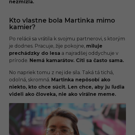
nezmizla.
Kto vlastne bola Martinka mimo
kamier?
Po relácii sa vrátila k svojmu partnerovi, s ktorým
je dodnes. Pracuje, žije pokojne,
miluje
prechádzky do lesa
a najradšej oddychuje v
prírode.
Nemá kamarátov. Cíti sa často sama.
No napriek tomu z nej ide sila. Taká tá tichá,
odolná, skromná.
Martinka nepôsobí ako
niekto, kto chce súcit. Len chce, aby ju ľudia
videli ako človeka, nie ako virálne meme.