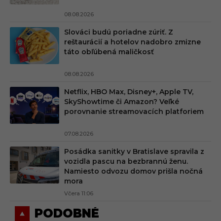
08.08.2026
Slováci budú poriadne zúriť. Z
reštaurácií a hotelov nadobro zmizne
táto obľúbená maličkosť
08.08.2026
Netflix, HBO Max, Disney+, Apple TV,
SkyShowtime či Amazon? Veľké
porovnanie streamovacích platforiem
07.08.2026
Posádka sanitky v Bratislave spravila z
vozidla pascu na bezbrannú ženu.
Namiesto odvozu domov prišla nočná
mora
Včera 11:06
PODOBNÉ