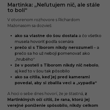
Martinka: „Neľutujem nič, ale stále
to bolí“
V otvorenom rozhovore s Richardom
Mažonasom sa dozvieš:
ako sa vlastne do šou dostala
a čo všetko
musela hovoriť podľa scenára
prečo si s Tiborom nikdy nerozumeli
– a
prečo sa ho už nebojí pomenovať ako
„hrubého“
že v posteli s Tiborom nikdy nič nebolo
,
aj keď to v šou tak pôsobilo
ako sa cítila, keď jej pred kamerami
povedal, aby si zbalila veci a „vypadla“
A hoci o sebe dnes hovorí, že je šťastná,
z
Martinkiných očí cítiš, že rana, ktorú jej
verejné poníženie spôsobilo, nikdy celkom