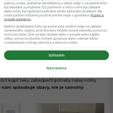
(súbory cookie, jedinečné identifikátory a ďalšie údaje o zariadení) môžu
byť ukladané a používané 225 partnermi a môžu s nimi byť zdieľané
alebo môžu byť využívané konkrétne týmito webovými stránkami. My
a naši partneri môžeme používať presné údaje o geolokácii.
Pozrite si
zoznam partnerov.
Niektorí dodávatelia môžu spracúvať vaše osobné údaje na základe
oprávneného záujmu, proti ktorému môžete vzniesť námietku pomocou
možností nižšie. Dole na tejto stránke alebo v ponuke webu nájdite
odkaz, pomocou ktorého môžete spravovať alebo odvolať súhlas
v nastaveniach ochrany súkromia a súborov cookie.
o úplne iné ako úbytok samotných financií. A to z
Súhlasím
mi potrebami a prostredím. No a čo si najviac
Nastavenia
zdravie, rodina alebo vzdelanie.
 kúpiť lieky, zabezpečiť potreby našej rodiny
o nám spôsobuje obavy, nie je samotný