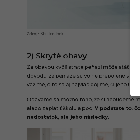
Shutterstock
2) Skryté obavy
Za obavou kvôli strate peňazí môže stáť nieč
dôvodu, že peniaze sú voľne prepojené s naši
vážime, o to sa aj najviac bojíme, či je to už 
Obávame sa možno toho, že si nebudeme môcť
alebo zaplatiť školu a pod.
V podstate to, č
nedostatok, ale jeho následky.