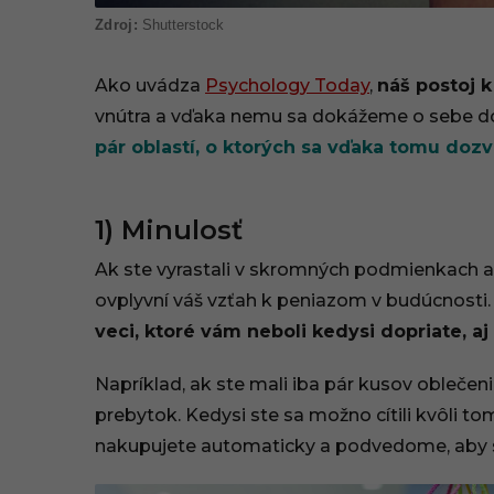
Shutterstock
Ako uvádza
Psychology Today
,
náš postoj 
vnútra a vďaka nemu sa dokážeme o sebe dozv
pár oblastí, o ktorých sa vďaka tomu dozv
1) Minulosť
Ak ste vyrastali v skromných podmienkach a 
ovplyvní váš vzťah k peniazom v budúcnosti
veci, ktoré vám neboli kedysi dopriate, a
Napríklad, ak ste mali iba pár kusov oblečenia
prebytok. Kedysi ste sa možno cítili kvôli to
nakupujete automaticky a podvedome, aby ste