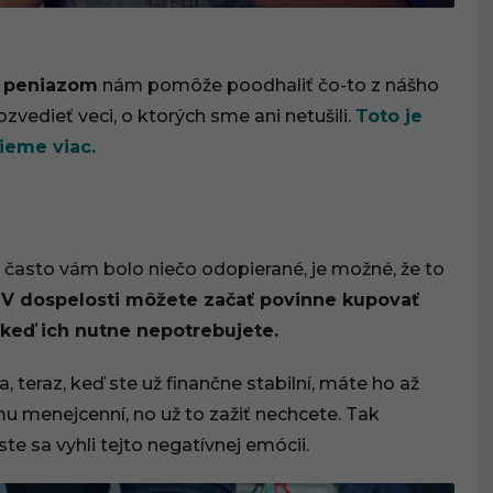
k peniazom
nám pomôže poodhaliť čo-to z nášho
edieť veci, o ktorých sme ani netušili.
Toto je
ieme viac.
často vám bolo niečo odopierané, je možné, že to
.
V dospelosti môžete začať povinne kupovať
j keď ich nutne nepotrebujete.
, teraz, keď ste už finančne stabilní, máte ho až
mu menejcenní, no už to zažiť nechcete. Tak
 sa vyhli tejto negatívnej emócii.