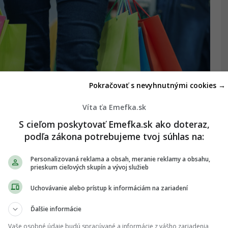
Pokračovať s nevyhnutnými cookies →
Víta ťa Emefka.sk
S cieľom poskytovať Emefka.sk ako doteraz,
podľa zákona potrebujeme tvoj súhlas na:
Personalizovaná reklama a obsah, meranie reklamy a obsahu,
prieskum cieľových skupín a vývoj služieb
Uchovávanie alebo prístup k informáciám na zariadení
Ďalšie informácie
Vaše osobné údaje budú spracúvané a informácie z vášho zariadenia