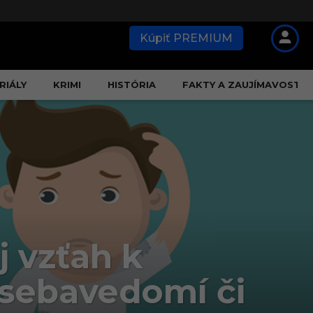
Kúpiť PREMIUM
RIÁLY
KRIMI
HISTÓRIA
FAKTY A ZAUJÍMAVOSTI
j vzťah k
 sebavedomí či