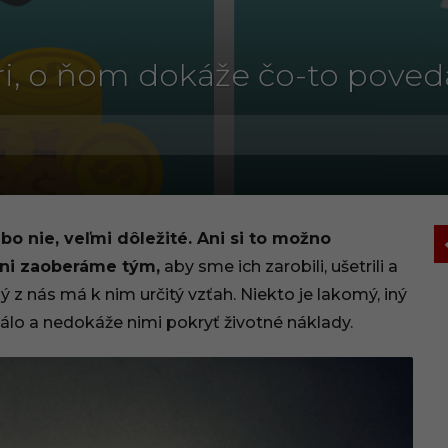
ri, o ňom dokáže čo-to poved
o nie, veľmi dôležité. Ani si to možno
ni zaoberáme tým,
aby sme ich zarobili, ušetrili a
ý z nás má k nim určitý vzťah. Niekto je lakomý, iný
 málo a nedokáže nimi pokryť životné náklady.