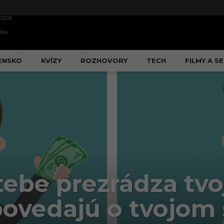
2026
lav
ENSKO
KVÍZY
ROZHOVORY
TECH
FILMY A SE
 tebe prezrádza tvo
ovedajú o tvojom