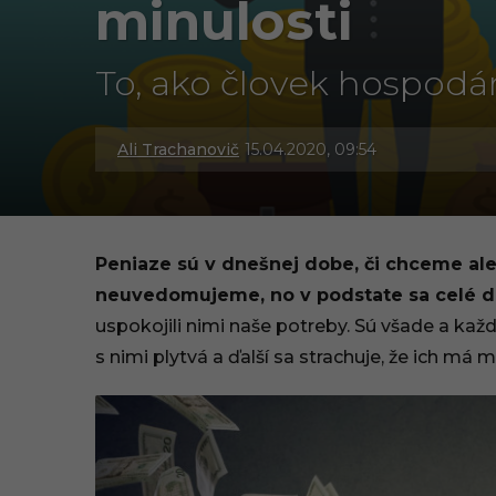
minulosti
To, ako človek hospodá
Ali Trachanovič
15.04.2020, 09:54
3
0
.
Peniaze sú v dnešnej dobe, či chceme aleb
0
neuvedomujeme, no v podstate sa celé d
uspokojili nimi naše potreby. Sú všade a každ
9
s nimi plytvá a ďalší sa strachuje, že ich má
.
2
0