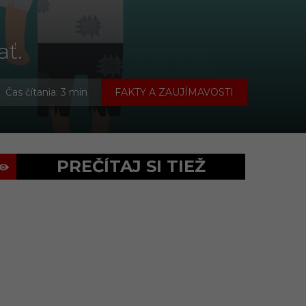
ať.
Čas čítania: 3 min
FAKTY A ZAUJÍMAVOSTI
PREČÍTAJ SI TIEŽ