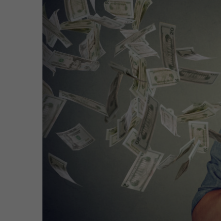
2
1
,
1
5
:
0
7