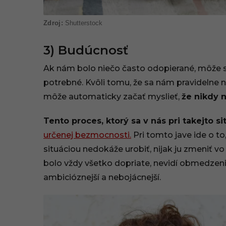
Shutterstock
3) Budúcnosť
Ak nám bolo niečo často odopierané, môže sa 
potrebné. Kvôli tomu, že sa nám pravidelne 
môže automaticky začať myslieť,
že nikdy 
Tento proces, ktorý sa v nás pri takejto s
určenej bezmocnosti.
Pri tomto jave ide o to,
situáciou nedokáže urobiť, nijak ju zmeniť vo
bolo vždy všetko dopriate, nevidí obmedzenie
ambicióznejší a nebojácnejší.