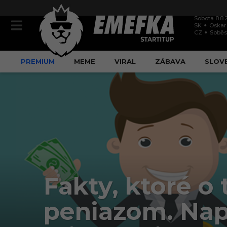
Sobota 8.8.
SK
Oskar
CZ
Soběs
PREMIUM
MEME
VIRAL
ZÁBAVA
SLOV
Fakty, ktoré o
peniazom. Nap