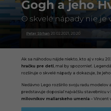
Gogh a jeho H
O skvelé nápady nie je 
Peter Strhan
20.02.2021, 20:20
3
0
.
Ak sa náhodou nájde niekto, kto aj v roku 20
0
hračku pre deti
, mal by spozornieť. Legend
rozširuje o skvelé nápady a dokazuje, že jeh
9
.
Nedávno Lego rozšírilo svoju radu modelov 
predstavuje doposiaľ najväčšiu stavebnicu v h
2
milovníkov maliarskeho umenia
– Vincent 
0