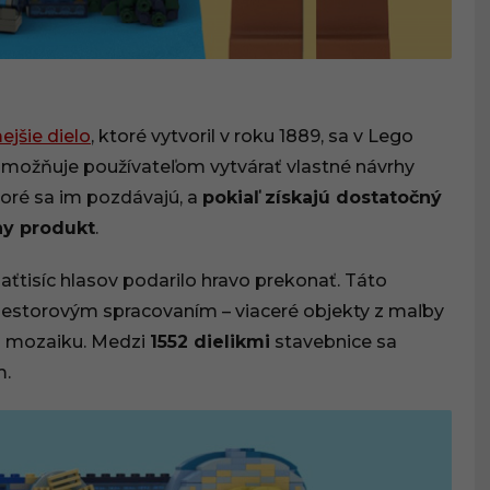
ejšie dielo
, ktoré vytvoril v roku 1889, sa v Lego
 umožňuje používateľom vytvárať vlastné návrhy
toré sa im pozdávajú, a
pokiaľ získajú dostatočný
ny produkt
.
aťtisíc hlasov podarilo hravo prekonať. Táto
iestorovým spracovaním – viaceré objekty z maľby
nú mozaiku. Medzi
1552 dielikmi
stavebnice sa
m.