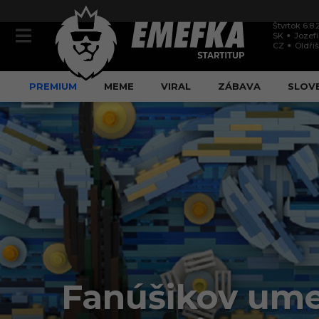
Štvrtok 6.8
SK
Jozef
CZ
Oldři
PREMIUM
MEME
VIRAL
ZÁBAVA
SLOV
Fanúšikov ume