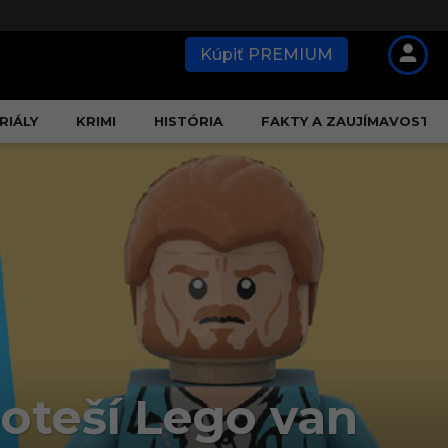
Kúpiť PREMIUM
RIÁLY
KRIMI
HISTÓRIA
FAKTY A ZAUJÍMAVOSTI
oteší Lego van