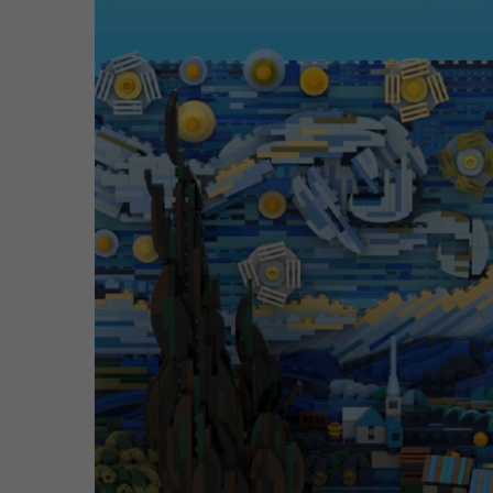
2
1
,
1
2
:
3
0