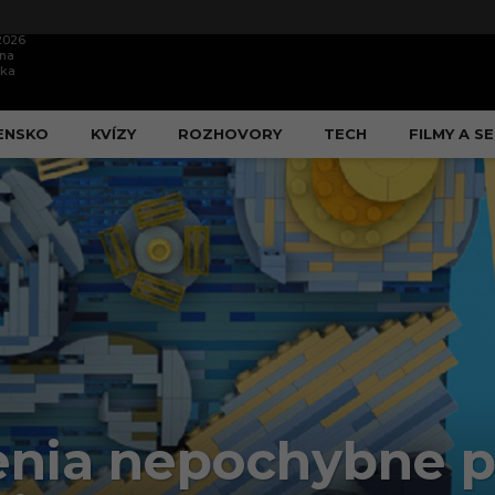
.2026
ína
ška
ENSKO
KVÍZY
ROZHOVORY
TECH
FILMY A SE
nia nepochybne p