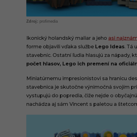
profimedia
Ikonický holandský maliar a jeho
asi najznám
forme objavili vďaka službe
Lego Ideas
. Tá
stavebníc. Ostatní ľudia hlasujú za nápady, k
počet hlasov, Lego ich premení na oficiál
Miniatúrnemu impresionistovi sa hranicu des
stavebnica je skutočne výnimočná svojím pr
vystupujú do popredia, čiže nejde o obyčaj
nachádza aj sám Vincent s paletou a štetco