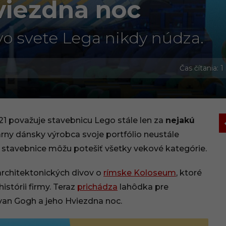
viezdna noc
vo svete Lega nikdy núdza.
Čas čítania: 1
21 považuje stavebnicu Lego stále len za
nejakú
árny dánsky výrobca svoje portfólio neustále
o stavebnice môžu potešiť všetky vekové kategórie.
architektonických divov o
rímske Koloseum
, ktoré
istórii firmy. Teraz
prichádza
lahôdka pre
van Gogh a jeho Hviezdna noc.