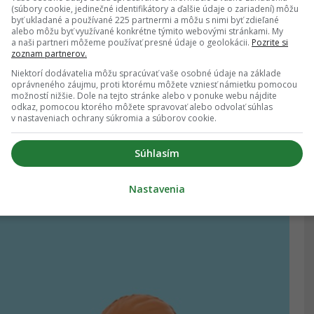
(súbory cookie, jedinečné identifikátory a ďalšie údaje o zariadení) môžu
byť ukladané a používané 225 partnermi a môžu s nimi byť zdieľané
alebo môžu byť využívané konkrétne týmito webovými stránkami. My
a naši partneri môžeme používať presné údaje o geolokácii.
Pozrite si
zoznam partnerov.
Niektorí dodávatelia môžu spracúvať vaše osobné údaje na základe
oprávneného záujmu, proti ktorému môžete vzniesť námietku pomocou
možností nižšie. Dole na tejto stránke alebo v ponuke webu nájdite
odkaz, pomocou ktorého môžete spravovať alebo odvolať súhlas
v nastaveniach ochrany súkromia a súborov cookie.
Súhlasím
Nastavenia