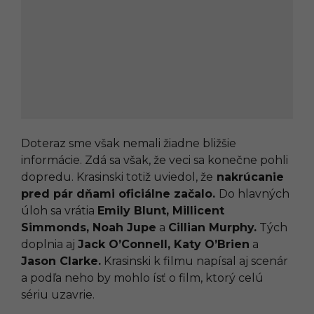
Doteraz sme však nemali žiadne bližšie
informácie. Zdá sa však, že veci sa konečne pohli
dopredu. Krasinski totiž uviedol, že
nakrúcanie
pred pár dňami oficiálne začalo.
Do hlavných
úloh sa vrátia
Emily Blunt, Millicent
Simmonds, Noah Jupe
a
Cillian Murphy.
Tých
doplnia aj
Jack O’Connell, Katy O’Brien
a
Jason Clarke.
Krasinski k filmu napísal aj scenár
a podľa neho by mohlo ísť o film, ktorý celú
sériu uzavrie.