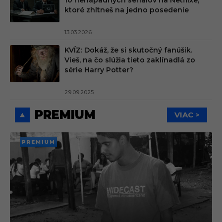
ktoré zhltneš na jedno posedenie
13.03.2026
KVÍZ: Dokáž, že si skutočný fanúšik.
Vieš, na čo slúžia tieto zaklínadlá zo
série Harry Potter?
29.09.2025
PREMIUM
VIAC >
PREMI
UM