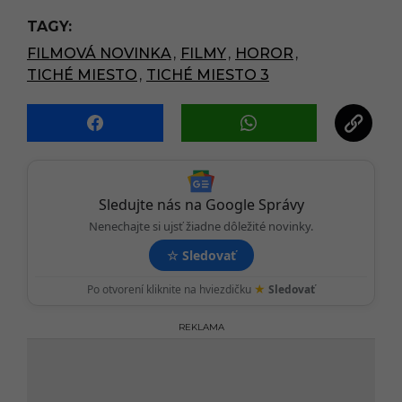
P
TAGY:
a
FILMOVÁ NOVINKA
,
FILMY
,
HOROR
,
g
TICHÉ MIESTO
,
TICHÉ MIESTO 3
i
n
a
t
i
o
Sledujte nás na Google Správy
n
Nenechajte si ujsť žiadne dôležité novinky.
☆
Sledovať
★
Po otvorení kliknite na hviezdičku
Sledovať
REKLAMA