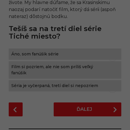
živote. My hlavne dúfame, že sa Krasinskimu
naozaj podarí natočiť film, ktorý dá sérii (aspoň
nateraz) dôstojnú bodku.
Tešíš sa na tretí diel série
Tiché miesto?
Áno, som fanúšik série
Film si pozriem, ale nie som príliš veľký
fanúšik
Séria je vyčerpaná, tretí diel si nepozriem
P
ĎALEJ
o
s
t