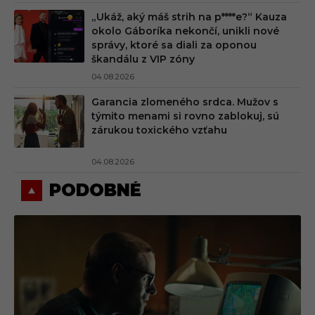
„Ukáž, aký máš strih na p****e?“ Kauza
okolo Gáboríka nekončí, unikli nové
správy, ktoré sa diali za oponou
škandálu z VIP zóny
04.08.2026
Garancia zlomeného srdca. Mužov s
týmito menami si rovno zablokuj, sú
zárukou toxického vzťahu
04.08.2026
PODOBNÉ