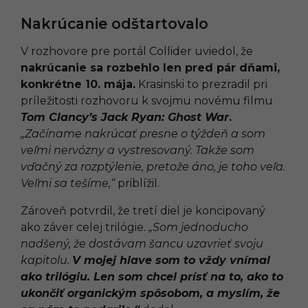
Nakrúcanie odštartovalo
V rozhovore pre portál Collider uviedol, že
nakrúcanie sa rozbehlo len pred pár dňami,
konkrétne 10. mája.
Krasinski to prezradil pri
príležitosti rozhovoru k svojmu novému filmu
Tom Clancy’s Jack Ryan: Ghost War
.
„Začíname nakrúcať presne o týždeň a som
veľmi nervózny a vystresovaný. Takže som
vďačný za rozptýlenie, pretože áno, je toho veľa.
Veľmi sa tešíme,“
priblížil.
Zároveň potvrdil, že tretí diel je koncipovaný
ako záver celej trilógie.
„Som jednoducho
nadšený, že dostávam šancu uzavrieť svoju
kapitolu.
V mojej hlave som to vždy vnímal
ako trilógiu. Len som chcel prísť na to, ako to
ukončiť organickým spôsobom, a myslím, že