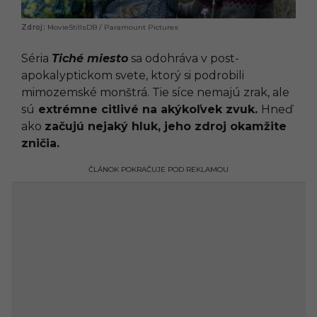
MovieStillsDB / Paramount Pictures
Séria
Tiché miesto
sa odohráva v post-
apokalyptickom svete, ktorý si podrobili
mimozemské monštrá. Tie síce nemajú zrak, ale
sú
extrémne citlivé na akýkoľvek zvuk.
Hneď
ako
začujú nejaký hluk, jeho zdroj okamžite
zničia.
ČLÁNOK POKRAČUJE POD REKLAMOU