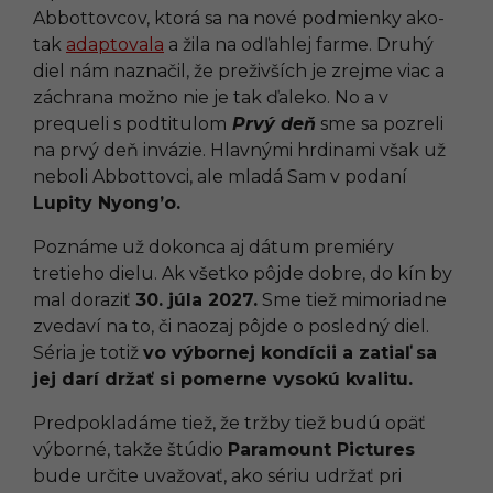
Abbottovcov, ktorá sa na nové podmienky ako-
tak
adaptovala
a žila na odľahlej farme. Druhý
diel nám naznačil, že preživších je zrejme viac a
záchrana možno nie je tak ďaleko. No a v
prequeli s podtitulom
Prvý deň
sme sa pozreli
na prvý deň invázie. Hlavnými hrdinami však už
neboli Abbottovci, ale mladá Sam v podaní
Lupity Nyong’o.
Poznáme už dokonca aj dátum premiéry
tretieho dielu. Ak všetko pôjde dobre, do kín by
mal doraziť
30. júla 2027.
Sme tiež mimoriadne
zvedaví na to, či naozaj pôjde o posledný diel.
Séria je totiž
vo výbornej kondícii a zatiaľ sa
jej darí držať si pomerne vysokú kvalitu.
Predpokladáme tiež, že tržby tiež budú opäť
výborné, takže štúdio
Paramount Pictures
bude určite uvažovať, ako sériu udržať pri