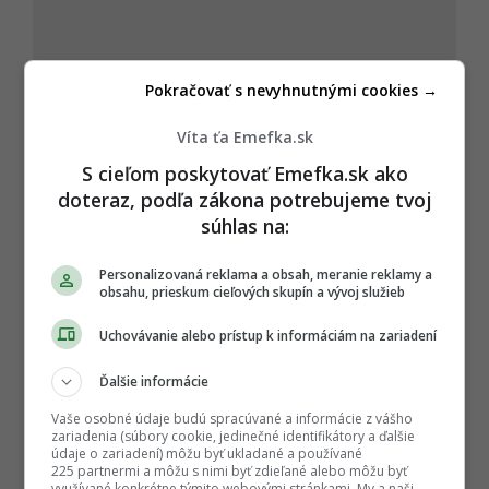
Pokračovať s nevyhnutnými cookies →
Víta ťa Emefka.sk
S cieľom poskytovať Emefka.sk ako
doteraz, podľa zákona potrebujeme tvoj
súhlas na:
Personalizovaná reklama a obsah, meranie reklamy a
obsahu, prieskum cieľových skupín a vývoj služieb
Uchovávanie alebo prístup k informáciám na zariadení
Ďalšie informácie
Vaše osobné údaje budú spracúvané a informácie z vášho
zariadenia (súbory cookie, jedinečné identifikátory a ďalšie
údaje o zariadení) môžu byť ukladané a používané
225 partnermi a môžu s nimi byť zdieľané alebo môžu byť
využívané konkrétne týmito webovými stránkami. My a naši