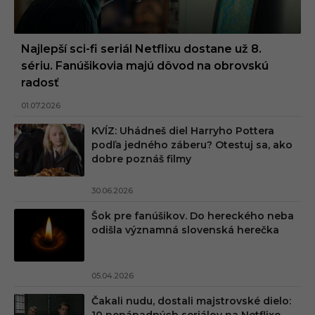
Najlepší sci-fi seriál Netflixu dostane už 8.
sériu. Fanúšikovia majú dôvod na obrovskú
radosť
01.07.2026
KVÍZ: Uhádneš diel Harryho Pottera
podľa jedného záberu? Otestuj sa, ako
dobre poznáš filmy
30.06.2026
Šok pre fanúšikov. Do hereckého neba
odišla významná slovenská herečka
05.04.2026
Čakali nudu, dostali majstrovské dielo:
10 nenápadných seriálov na Netflixe,