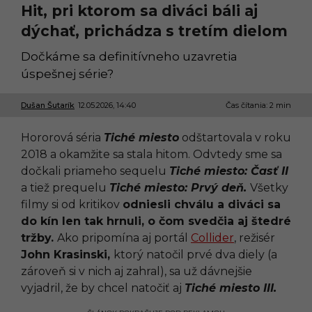
Hit, pri ktorom sa diváci báli aj
dýchať, prichádza s tretím dielom
Dočkáme sa definitívneho uzavretia
úspešnej série?
Dušan Šutarík
12.05.2026, 14:40
1
Čas čítania: 2 min
2
.
Hororová séria
Tiché miesto
odštartovala v roku
0
5
2018 a okamžite sa stala hitom. Odvtedy sme sa
.
dočkali priameho sequelu
Tiché miesto: Časť II
2
0
a tiež prequelu
Tiché miesto: Prvý deň.
Všetky
2
filmy si od kritikov
odniesli chválu a diváci sa
6
,
do kín len tak hrnuli, o čom svedčia aj štedré
1
tržby.
Ako pripomína aj portál
Collider
, režisér
4
:
John Krasinski,
ktorý natočil prvé dva diely (a
1
zároveň si v nich aj zahral), sa už dávnejšie
0
vyjadril, že by chcel natočiť aj
Tiché miesto III.