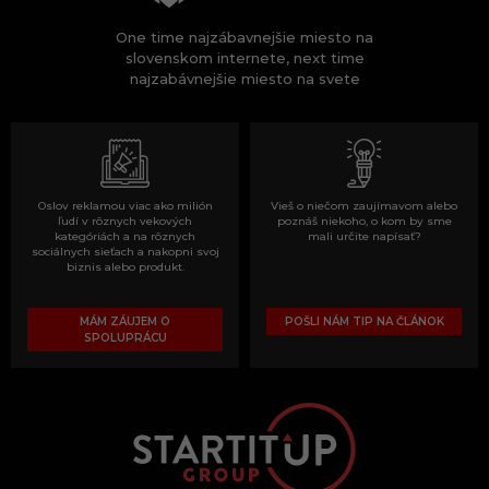
One time najzábavnejšie miesto na
slovenskom internete, next time
najzabávnejšie miesto na svete
Oslov reklamou viac ako milión
Vieš o niečom zaujímavom alebo
ľudí v rôznych vekových
poznáš niekoho, o kom by sme
kategóriách a na rôznych
mali určite napísať?
sociálnych sieťach a nakopni svoj
biznis alebo produkt.
MÁM ZÁUJEM O
POŠLI NÁM TIP NA ČLÁNOK
SPOLUPRÁCU