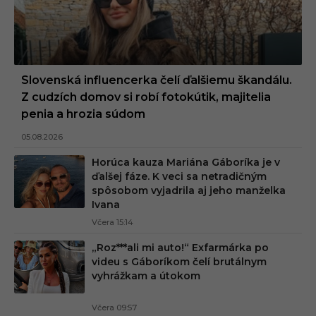
Slovenská influencerka čelí ďalšiemu škandálu.
Z cudzích domov si robí fotokútik, majitelia
penia a hrozia súdom
05.08.2026
Horúca kauza Mariána Gáboríka je v
ďalšej fáze. K veci sa netradičným
spôsobom vyjadrila aj jeho manželka
Ivana
Včera 15:14
„Roz***ali mi auto!“ Exfarmárka po
videu s Gáboríkom čelí brutálnym
vyhrážkam a útokom
Včera 09:57