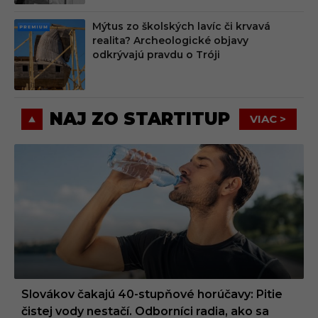
Mýtus zo školských lavíc či krvavá
PRE
realita? Archeologické objavy
MIU
odkrývajú pravdu o Tróji
M
NAJ ZO STARTITUP
VIAC >
Slovákov čakajú 40-stupňové horúčavy: Pitie
čistej vody nestačí. Odborníci radia, ako sa