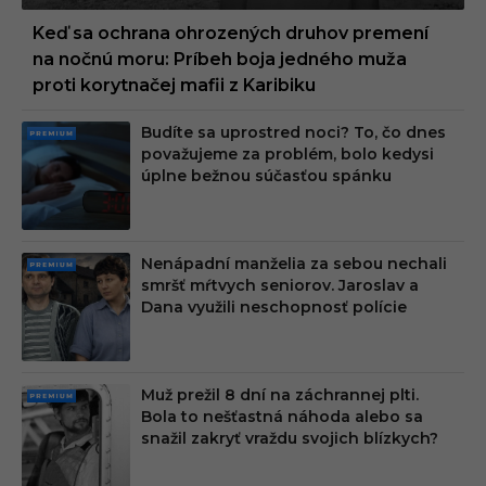
Keď sa ochrana ohrozených druhov premení
na nočnú moru: Príbeh boja jedného muža
proti korytnačej mafii z Karibiku
Budíte sa uprostred noci? To, čo dnes
PRE
považujeme za problém, bolo kedysi
MIU
úplne bežnou súčasťou spánku
M
Nenápadní manželia za sebou nechali
PRE
smršť mŕtvych seniorov. Jaroslav a
MIU
Dana využili neschopnosť polície
M
Muž prežil 8 dní na záchrannej plti.
PRE
Bola to nešťastná náhoda alebo sa
MIU
snažil zakryť vraždu svojich blízkych?
M