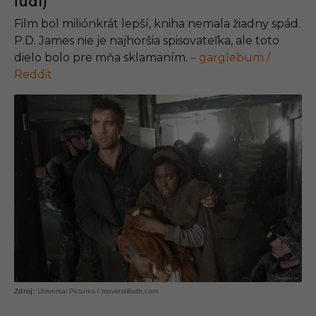
ľudí)
Film bol miliónkrát lepší, kniha nemala žiadny spád.
P.D. James nie je najhoršia spisovateľka, ale toto
dielo bolo pre mňa sklamaním.
– garglebum /
Reddit
Universal Pictures / moviestillsdb.com