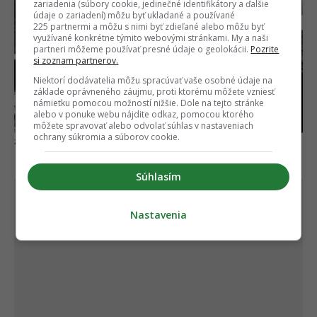
zariadenia (súbory cookie, jedinečné identifikátory a ďalšie
údaje o zariadení) môžu byť ukladané a používané
225 partnermi a môžu s nimi byť zdieľané alebo môžu byť
využívané konkrétne týmito webovými stránkami. My a naši
partneri môžeme používať presné údaje o geolokácii.
Pozrite
si zoznam partnerov.
Niektorí dodávatelia môžu spracúvať vaše osobné údaje na
základe oprávneného záujmu, proti ktorému môžete vzniesť
námietku pomocou možností nižšie. Dole na tejto stránke
alebo v ponuke webu nájdite odkaz, pomocou ktorého
môžete spravovať alebo odvolať súhlas v nastaveniach
ochrany súkromia a súborov cookie.
Universal Pictures / moviestillsdb.com
ČLÁNOK POKRAČUJE POD REKLAMOU
Súhlasím
Nastavenia