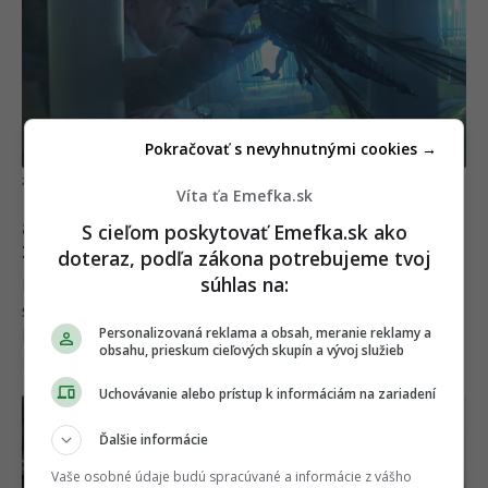
Pokračovať s nevyhnutnými cookies →
Dimension Films / moviestillsdb.com
Víta ťa Emefka.sk
8. Schindler’s List, 1993 (Schindlerov
S cieľom poskytovať Emefka.sk ako
zoznam)
doteraz, podľa zákona potrebujeme tvoj
súhlas na:
Kniha bola prakticky nečitateľná. Uznávam, že nie
som žiaden elitný čitateľ, ale naozaj niekoho baví
Personalizovaná reklama a obsah, meranie reklamy a
brodiť sa dlhočizným zoznamom mien?!
–
obsahu, prieskum cieľových skupín a vývoj služieb
Bucktown_Riot / Reddit
Uchovávanie alebo prístup k informáciám na zariadení
Ďalšie informácie
Vaše osobné údaje budú spracúvané a informácie z vášho