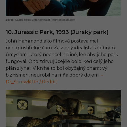
Castle Rock Entertainment / moviestillsdb.com
10. Jurassic Park, 1993 (Jurský park)
John Hammond ako filmová postava mal
neodpustiteľné čaro. Zasnený idealista s dobrými
úmyslami, ktorý nechcel nič iné, len aby jeho park
fungoval. O to zdrvujúcejšie bolo, keď celý jeho
plán zlyhal. V knihe to bol obyčajný chamtivý
biznismen, neurobil na mňa dobrý dojem.
–
Dr_Screwlittle / Reddit