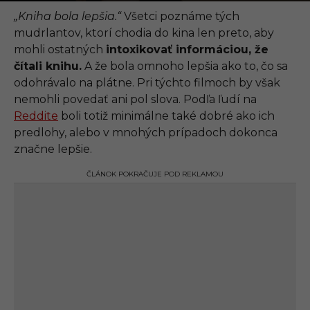
.
0
„Kniha bola lepšia.“
Všetci poznáme tých
9
mudrlantov, ktorí chodia do kina len preto, aby
.
2
mohli ostatných
intoxikovať informáciou, že
0
čítali knihu.
A že bola omnoho lepšia ako to, čo sa
2
1
odohrávalo na plátne. Pri týchto filmoch by však
,
nemohli povedať ani pol slova. Podľa ľudí na
1
2
Reddite
boli totiž minimálne také dobré ako ich
:
predlohy, alebo v mnohých prípadoch dokonca
0
7
značne lepšie.
ČLÁNOK POKRAČUJE POD REKLAMOU