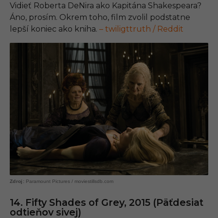
Vidieť Roberta DeNira ako Kapitána Shakespeara?
Áno, prosím. Okrem toho, film zvolil podstatne
lepší koniec ako kniha.
– twiligttruth / Reddit
Paramount Pictures / moviestillsdb.com
14. Fifty Shades of Grey, 2015 (Päťdesiat
odtieňov sivej)