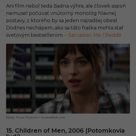
Ani film nebol teda žiadna výhra, ale človek aspoň
nemusel počúvať vnútorný monológ hlavnej
postavy, z ktorého by sa jeden najradšej obesil.
Dodnes nechápem, ako sa táto fraška mohla stať
svetovým bestsellerom.
– Sarcastec-Me / Reddit
Focus Features / moviestillsdb.com
15. Children of Men, 2006 (Potomkovia