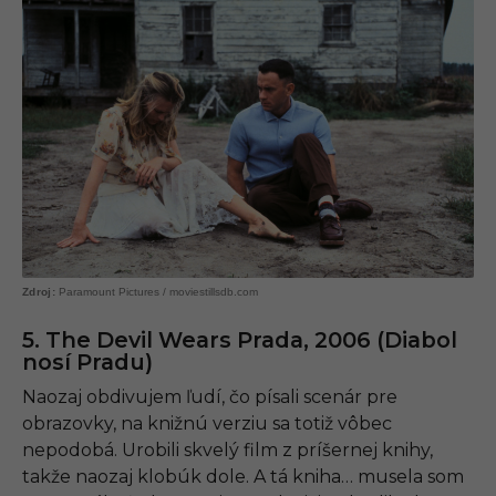
Paramount Pictures / moviestillsdb.com
5. The Devil Wears Prada, 2006 (Diabol
nosí Pradu)
Naozaj obdivujem ľudí, čo písali scenár pre
obrazovky, na knižnú verziu sa totiž vôbec
nepodobá. Urobili skvelý film z príšernej knihy,
takže naozaj klobúk dole. A tá kniha… musela som