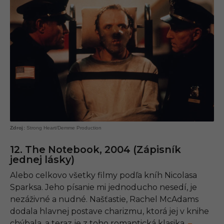
Strong Heart/Demme Production
12. The Notebook, 2004 (Zápisník
jednej lásky)
Alebo celkovo všetky filmy podľa kníh Nicolasa
Sparksa. Jeho písanie mi jednoducho nesedí, je
nezáživné a nudné. Našťastie, Rachel McAdams
dodala hlavnej postave charizmu, ktorá jej v knihe
chýbala, a teraz je z toho romantická klasika.
–