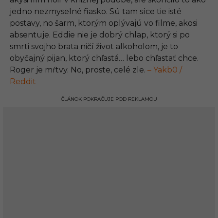
jedno nezmyselné fiasko. Sú tam síce tie isté
postavy, no šarm, ktorým oplývajú vo filme, akosi
absentuje. Eddie nie je dobrý chlap, ktorý si po
smrti svojho brata ničí život alkoholom, je to
obyčajný pijan, ktorý chľastá… lebo chľastať chce.
Roger je mŕtvy. No, proste, celé zle.
– Yakb0 /
Reddit
ČLÁNOK POKRAČUJE POD REKLAMOU