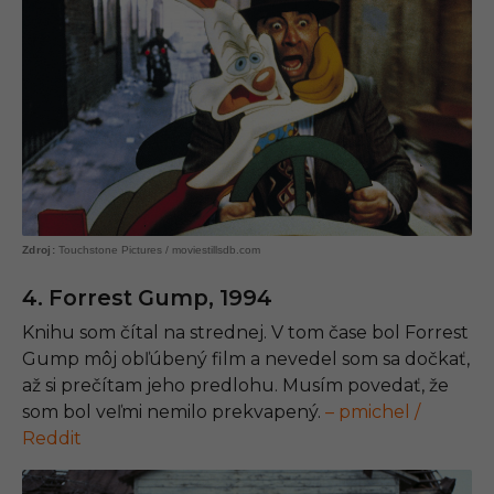
Touchstone Pictures / moviestillsdb.com
4. Forrest Gump, 1994
Knihu som čítal na strednej. V tom čase bol Forrest
Gump môj obľúbený film a nevedel som sa dočkať,
až si prečítam jeho predlohu. Musím povedať, že
som bol veľmi nemilo prekvapený.
– pmichel /
Reddit