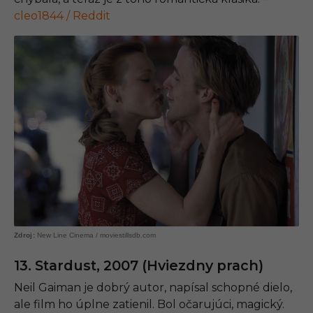
cleo1844 / Reddit
New Line Cinema / moviestillsdb.com
13. Stardust, 2007 (Hviezdny prach)
Neil Gaiman je dobrý autor, napísal schopné dielo,
ale film ho úplne zatienil. Bol očarujúci, magický.