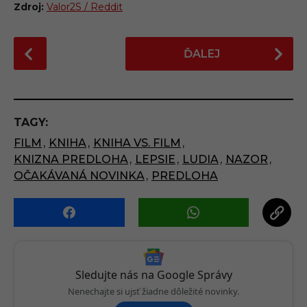
Zdroj:
Valor2S / Reddit
P
ĎALEJ
o
s
t
P
TAGY:
a
FILM
,
KNIHA
,
KNIHA VS. FILM
,
g
KNIZNA PREDLOHA
,
LEPSIE
,
LUDIA
,
NAZOR
,
i
OČAKÁVANÁ NOVINKA
,
PREDLOHA
n
a
t
i
o
n
Sledujte nás na Google Správy
Nenechajte si ujsť žiadne dôležité novinky.