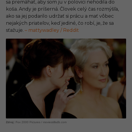
sa premáhať, aby som ju v polovici nehodila do
koša. Andy je príšerná. Človek celý čas rozmýšľa,
ako sa jej podarilo udržať si prácu a mať vôbec
nejakých priateľov, keď jediné, čo robí, je, že sa
sťažuje.
– mattywadley / Reddit
Fox 2000 Pictures / moviestillsdb.com