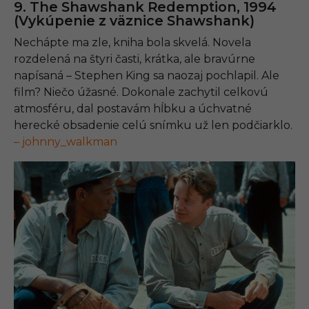
9. The Shawshank Redemption, 1994
(Vykúpenie z väznice Shawshank)
Nechápte ma zle, kniha bola skvelá. Novela
rozdelená na štyri časti, krátka, ale bravúrne
napísaná – Stephen King sa naozaj pochlapil. Ale
film? Niečo úžasné. Dokonale zachytil celkovú
atmosféru, dal postavám hĺbku a úchvatné
herecké obsadenie celú snímku už len podčiarklo.
– johnny_walkman