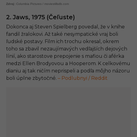
Columbia Pictures / moviestillsdb.com
2. Jaws, 1975 (Čeľuste)
Dokonca aj Steven Spielberg povedal, že v knihe
fandil žralokovi. Až také nesympatické vraj boli
ľudské postavy. Film ich trochu okresal, okrem
toho sa zbavil nezaujímavých vedľajších dejových
línií, ako starostove prepojenie s mafiou či aférka
medzi Ellen Brodyovou a Hooperom. K celkovému
dianiu aj tak ničím neprispeli a podľa môjho názoru
boli úplne zbytočné.
– Podlubnyi / Reddit