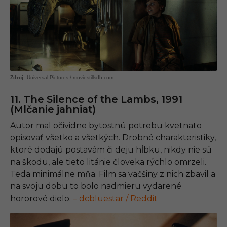
Universal Pictures / moviestillsdb.com
11. The Silence of the Lambs, 1991
(Mlčanie jahniat)
Autor mal očividne bytostnú potrebu kvetnato
opisovať všetko a všetkých. Drobné charakteristiky,
ktoré dodajú postavám či deju hĺbku, nikdy nie sú
na škodu, ale tieto litánie človeka rýchlo omrzeli.
Teda minimálne mňa. Film sa väčšiny z nich zbavil a
na svoju dobu to bolo nadmieru vydarené
hororové dielo.
– dcbluestar / Reddit