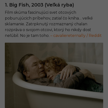
1. Big Fish, 2003 (Veľká ryba)
Film skúma fascinujúci svet otcových
poburujúcich príbehov, zatiaľ čo kniha… veľké
sklamanie. Zatrpknutý rozmaznaný chalan
rozpráva o svojom otcovi, ktorý ho nikdy dosť
neľúbil. No je tam toho.
– cavaliereternally / Reddit