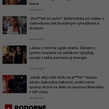
Ivana
Včera 15:14
„Roz***ali mi auto!“ Exfarmárka po videu s
Gáboríkom čelí brutálnym vyhrážkam a
útokom
Včera 09:57
Láska s nimi ťa vyjde draho. Ženám s
týmito menami sa oblúkom vyhýbaj,
vysajú z teba peniaze aj energiu
Včera 08:21
„Ukáž, aký máš strih na p****e?“ Kauza
okolo Gáboríka nekončí, unikli nové
správy, ktoré sa diali za oponou škandálu
z VIP zóny
04.08.2026
PODOBNÉ