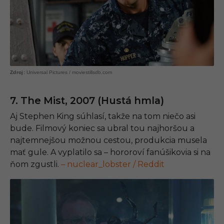
Universal Pictures / moviestillsdb.com
7. The Mist, 2007 (Hustá hmla)
Aj Stephen King súhlasí, takže na tom niečo asi
bude. Filmový koniec sa ubral tou najhoršou a
najtemnejšou možnou cestou, produkcia musela
mať gule. A vyplatilo sa – hororoví fanúšikovia si na
ňom zgustli.
– nuclear_lobster / Reddit