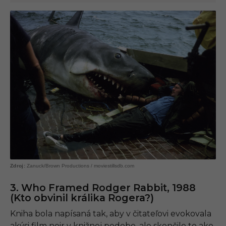
Zanuck/Brown Productions / moviestillsdb.com
3. Who Framed Rodger Rabbit, 1988
(Kto obvinil králika Rogera?)
Kniha bola napísaná tak, aby v čitateľovi evokovala
akýsi film noir v knižnej podobe, ale skončilo to ako