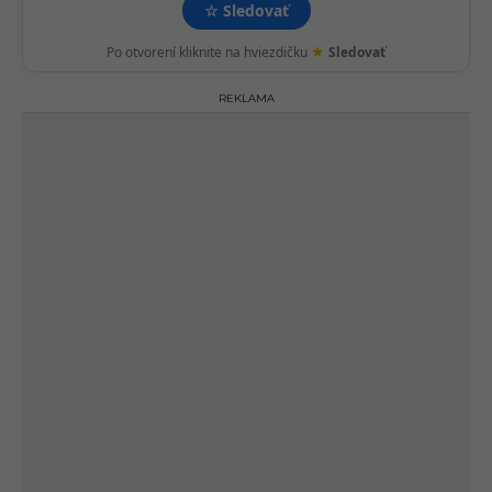
☆
Sledovať
★
Po otvorení kliknite na hviezdičku
Sledovať
REKLAMA