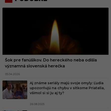
Šok pre fanúšikov. Do hereckého neba odišla
významná slovenská herečka
05.04.2026
Aj známe seriály majú svoje omyly: Ľudia
upozorňujú na chybu v sitkome Priatelia,
všimol si si ju aj ty?
26.08.2025