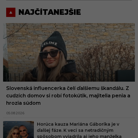
NAJČÍTANEJŠIE
Slovenská influencerka čelí ďalšiemu škandálu. Z
cudzích domov si robí fotokútik, majitelia penia a
hrozia súdom
05.08.2026
Horúca kauza Mariána Gáboríka je v
ďalšej fáze. K veci sa netradičným
spôsobom vyjadrila aj jeho manželka