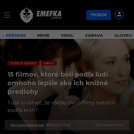
PREMIUM
PREMIUM
MEME
VIRAL
ZÁBAVA
SLOVEN
FILMY A SERIÁLY
KNIHY
,
15 filmov, ktoré boli podľa ľudí
omnoho lepšie ako ich knižné
predlohy
Tušil si vôbec, že všetky tieto filmy natočili
podľa kníh?
Michaela Molnárová
08.04.2021, 13:40
3
Čas čítania: 5 min
0