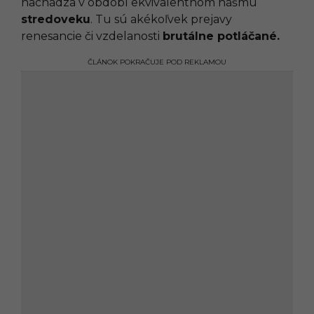
nachádza v období ekvivalentnom nášmu
stredoveku
. Tu sú akékoľvek prejavy
renesancie či vzdelanosti
brutálne potláčané.
ČLÁNOK POKRAČUJE POD REKLAMOU