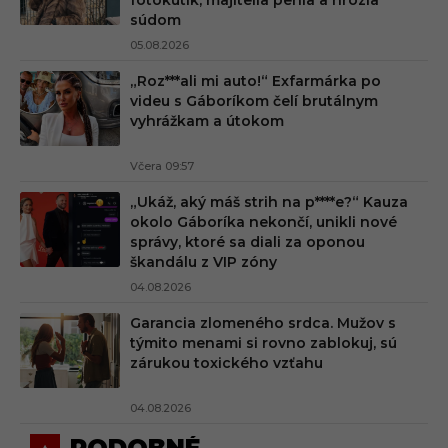
súdom
05.08.2026
„Roz***ali mi auto!“ Exfarmárka po
videu s Gáboríkom čelí brutálnym
vyhrážkam a útokom
Včera 09:57
„Ukáž, aký máš strih na p****e?“ Kauza
okolo Gáboríka nekončí, unikli nové
správy, ktoré sa diali za oponou
škandálu z VIP zóny
04.08.2026
Garancia zlomeného srdca. Mužov s
týmito menami si rovno zablokuj, sú
zárukou toxického vzťahu
04.08.2026