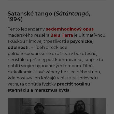
Satanské tango (
Sátántangó
,
1994)
Tento legendárny
sedemhodinový opus
maďarského režiséra
Bélu Tarra
je ultimatívnou
skúškou filmovej trpezlivosti a
psychickej
odolnosti.
Príbeh o rozklade
poľnohospodárskeho družstva v bezútešnej,
neustále upršanej postkomunistickej krajine ťa
pohltí svojím hypnotickým tempom. Dlhé,
niekoľkominútové zábery bez jediného strihu,
kde postavy len kráčajú v blate za sprievodu
vetra, ťa donútia fyzicky
precítiť totálnu
stagnáciu a marazmus bytia.