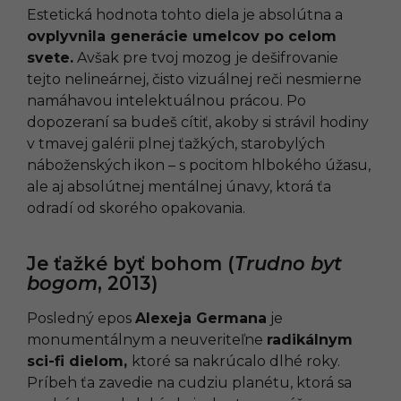
Estetická hodnota tohto diela je absolútna a
ovplyvnila generácie umelcov po celom
svete.
Avšak pre tvoj mozog je dešifrovanie
tejto nelineárnej, čisto vizuálnej reči nesmierne
namáhavou intelektuálnou prácou. Po
dopozeraní sa budeš cítiť, akoby si strávil hodiny
v tmavej galérii plnej ťažkých, starobylých
náboženských ikon – s pocitom hlbokého úžasu,
ale aj absolútnej mentálnej únavy, ktorá ťa
odradí od skorého opakovania.
Je ťažké byť bohom (
Trudno byt
bogom
, 2013)
Posledný epos
Alexeja Germana
je
monumentálnym a neuveriteľne
radikálnym
sci-fi dielom,
ktoré sa nakrúcalo dlhé roky.
Príbeh ťa zavedie na cudziu planétu, ktorá sa