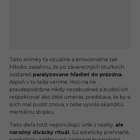
Tieto snímky ťa vizuálne a emocionálne tak
hlboko zasiahnu, že po záverečných titulkoch
zostaneš
paralyzovane hľadieť do prázdna.
Aspoň v to teda veríme. Hoci na ne
pravdepodobne nikdy nezabudneš a budeš ich
rešpektovať ako čisté umenie, predstava, že by si
si ich mal pustiť znova, v tebe vyvolá okamžitú
mentálnu stopku.
Tieto diela totiž neponúkajú únik z reality,
ale
náročný divácky rituál.
Sú esteticky prehnané,
symbolicky zašifrované, tempom hypnotické