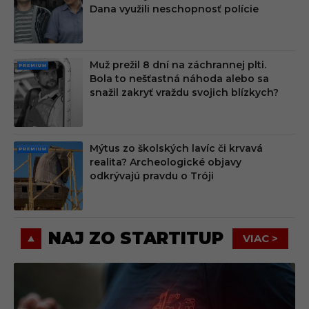
MIU
Dana využili neschopnosť polície
M
Muž prežil 8 dní na záchrannej plti.
PRE
Bola to nešťastná náhoda alebo sa
MIU
snažil zakryť vraždu svojich blízkych?
M
Mýtus zo školských lavíc či krvavá
PRE
realita? Archeologické objavy
MIU
odkrývajú pravdu o Tróji
M
NAJ ZO STARTITUP
VIAC >