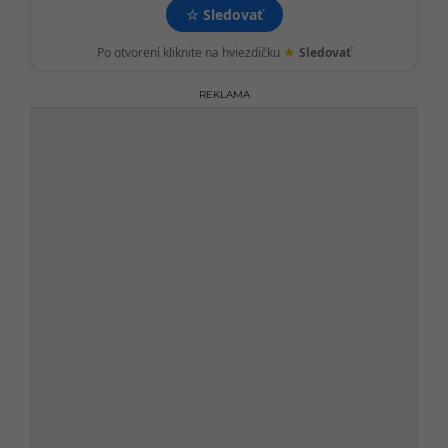
☆
Sledovať
★
Po otvorení kliknite na hviezdičku
Sledovať
REKLAMA