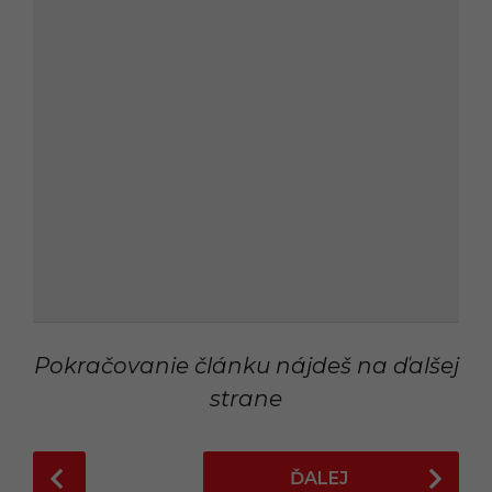
Pokračovanie článku nájdeš na ďalšej
strane
P
ĎALEJ