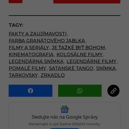
o
s
t
P
TAGY:
a
FAKTY A ZAUJÍMAVOSTI
,
g
FARBA GRANÁTOVÉHO JABLKA
,
i
FILMY A SERIÁLY
,
JE ŤAŽKÉ BYŤ BOHOM
,
n
KINEMATOGRAFIA
,
KOLOSÁLNE FILMY
,
a
LEGENDÁRNA SNÍMKA
,
LEGENDÁRNE FILMY
,
t
POMALÉ FILMY
,
SATANSKÉ TANGO
,
SNÍMKA
,
i
TARKOVSKY
,
ZRKADLO
o
n
Sledujte nás na Google Správy
Nenechajte si ujsť žiadne dôležité novinky.