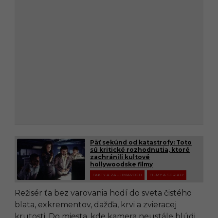
Päť sekúnd od katastrofy: Toto
sú kritické rozhodnutia, ktoré
zachránili kultové
hollywoodske filmy
FAKTY A ZAUJÍMAVOSTI
FILMY A SERIÁLY
Režisér ťa bez varovania hodí do sveta čistého
blata, exkrementov, dažďa, krvi a zvieracej
krutosti. Do miesta, kde kamera neustále blúdi