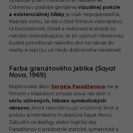
vyžaduje priam meditatívne nastavenie.
Odmena v podobe geniálnej
vizuálnej poézie
a existenciálnej hĺbky
je však nepopierateľná.
Napriek tomu, že ide o čisté filmové vizionárstvo,
tá bezútešnosť, chlad a nekonečná stopáž sú
natoľko vyčerpávajúce, že po vypnutí obrazovky
budeš potrebovať niekoľko dní na návrat do
reality a reprízu už nikdy dobrovoľne neriskneš.
Farba granátového jablka (
Sayat
Nova
, 1969)
Majstrovské dielo
Sergeja Paradžanova
nie je
filmom v klasickom zmysle slova. Ide skôr o
sériu oživených, hlboko symbolických
obrazov,
ktoré rekonštruujú vnútorný život a
poéziu arménskeho trubadúra Sayat-Novu.
Zabudni na dialógy alebo logický dej.
Paradžanov ti predostrie statické, symetrické a