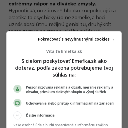
extrémny nápor na divácke zmysly.
Hypnotická, no zároveň hlboko znepokojujúca
estetika ťa psychicky úplne zomelie, a hoci
uznáš absolútnu režijnú genialitu, druhýkrát
tento zostup do stredovekého pekla už
neabsolvuješ.
Pokračovať s nevyhnutnými cookies →
Víta ťa Emefka.sk
Na striebornom glóbuse (
Na
S cieľom poskytovať Emefka.sk ako
srebrnym globie
, 1988)
doteraz, podľa zákona potrebujeme tvoj
Sci-fi epos
Andrzeja Żuławského
je jedným z
súhlas na:
najradikálnejších a najviac fascinujúcich torz v
histórii filmu. Snímka o skupine astronautov,
Personalizovaná reklama a obsah, meranie reklamy a
obsahu, prieskum cieľových skupín a vývoj služieb
ktorí na cudzej planéte položia základy novej,
degenerovanej a rituálmi prehnitej ľudskej
Uchovávanie alebo prístup k informáciám na zariadení
civilizácie,
ťa prevalcuje svojou neutíchajúcou,
priam hysterickou energiou. Żuławski ťa vrhne
Ďalšie informácie
do sveta extrémnych herečkých výkonov,
Vaše osobné údaje budú spracúvané a informácie z vášho