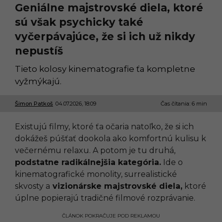
Geniálne majstrovské diela, ktoré
sú však psychicky také
vyčerpávajúce, že si ich už nikdy
nepustíš
Tieto kolosy kinematografie ťa kompletne
vyžmýkajú.
Šimon Patkoš
04.07.2026, 18:09
0
Čas čítania: 6 min
3
.
Existujú filmy, ktoré ťa očaria natoľko, že si ich
0
7
dokážeš púšťať dookola ako komfortnú kulisu k
.
večernému relaxu. A potom je tu druhá,
2
0
podstatne radikálnejšia kategória.
Ide o
2
kinematografické monolity, surrealistické
6
,
skvosty a
vizionárske majstrovské diela,
ktoré
1
úplne popierajú tradičné filmové rozprávanie.
1
:
1
ČLÁNOK POKRAČUJE POD REKLAMOU