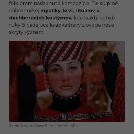
folklórom nasiaknuté kompozície. Tie sú plné
náboženskej
mystiky, krvi, rituálov a
dychberúcich kostýmov,
kde každý pohyb
ruky či padajúca kvapka šťavy z ovocia nesie
skrytý význam.
Criterion, Janus Films / MovieStillsDb