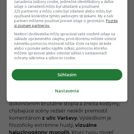
šialených monológov a neustáleho kriku, ktoré
zariadenia (súbory cookie, jedinečné identifikátory a ďalšie
údaje o zariadení) môžu byť ukladané a používané
dopĺňa agresívna, kinetická kamera.
225 partnermi a môžu s nimi byť zdieľané alebo môžu byť
využívané konkrétne týmito webovými stránkami. My a naši
partneri môžeme používať presné údaje o geolokácii.
Pozrite
si zoznam partnerov.
Niektorí dodávatelia môžu spracúvať vaše osobné údaje na
základe oprávneného záujmu, proti ktorému môžete vzniesť
námietku pomocou možností nižšie. Dole na tejto stránke
alebo v ponuke webu nájdite odkaz, pomocou ktorého
môžete spravovať alebo odvolať súhlas v nastaveniach
ochrany súkromia a súborov cookie.
Súhlasím
Nastavenia
Keďže poľská komunistická vláda natáčanie pred
dokončením brutálne stopla a zničila kostýmy,
chýbajúce scény režisér neskôr premostil
komentárom
z ulíc Varšavy.
Výsledkom je
filozoficky extrémne hustý,
vizuálne
halucinogénny monolit,
ktorý tvoju myseľ