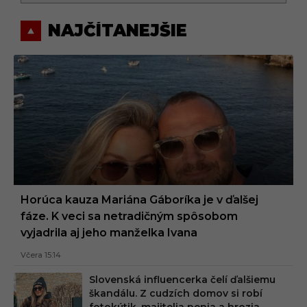
NAJČÍTANEJŠIE
Horúca kauza Mariána Gáboríka je v ďalšej
fáze. K veci sa netradičným spôsobom
vyjadrila aj jeho manželka Ivana
Včera 15:14
Slovenská influencerka čelí ďalšiemu
škandálu. Z cudzích domov si robí
fotokútik, majitelia penia a hrozia