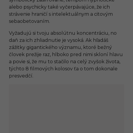
alebo psychicky také vyčerpávajúce, že ich
strávenie hraničí s intelektuálnym a citovým
sebaobetovaním.
Vyžadujú si tvoju absolútnu koncentráciu, no
daň za ich zhliadnutie je vysoká. Ak hľadáš
zážitky gigantického významu, ktoré bežný
človek prežije raz, hlboko pred nimi skloní hlavu
a povie si, že mu to stačilo na celý zvyšok života,
týchto 8 filmových kolosov ťa o tom dokonale
presvedčí.