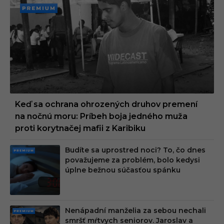
PREMI
UM
Keď sa ochrana ohrozených druhov premení
na nočnú moru: Príbeh boja jedného muža
proti korytnačej mafii z Karibiku
Budíte sa uprostred noci? To, čo dnes
PRE
považujeme za problém, bolo kedysi
MIU
úplne bežnou súčasťou spánku
M
Nenápadní manželia za sebou nechali
PRE
smršť mŕtvych seniorov. Jaroslav a