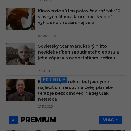
13.10.2025
Kinoverzie sú len polovičný zážitok: 10
slávnych filmov, ktoré musíš vidieť
výhradne v rozšírenej verzii
02.08.2026
Sovietsky Star Wars, ktorý nikto
nevidel: Príbeh zabudnutého eposu a
jeho zápasu s nedostatkami režimu
22.05.2026
Ešte pred pár rokmi bol jedným z
najlepších hercov na celej planéte,
teraz je bezdomovec. Nádej však
nestráca
21.11.2025
PREMIUM
VIAC >