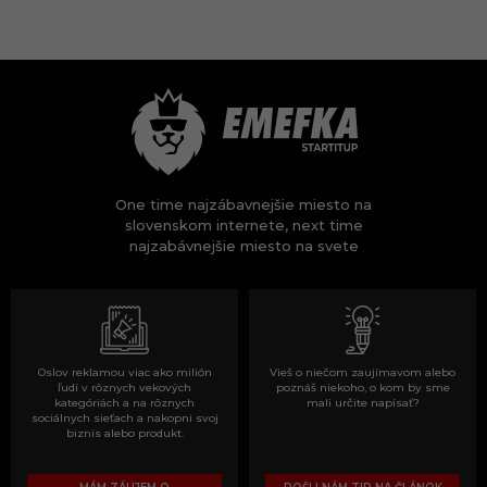
One time najzábavnejšie miesto na
slovenskom internete, next time
najzabávnejšie miesto na svete
Oslov reklamou viac ako milión
Vieš o niečom zaujímavom alebo
ľudí v rôznych vekových
poznáš niekoho, o kom by sme
kategóriách a na rôznych
mali určite napísať?
sociálnych sieťach a nakopni svoj
biznis alebo produkt.