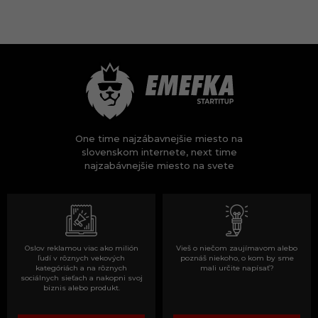
One time najzábavnejšie miesto na
slovenskom internete, next time
najzabávnejšie miesto na svete
Oslov reklamou viac ako milión
Vieš o niečom zaujímavom alebo
ľudí v rôznych vekových
poznáš niekoho, o kom by sme
kategóriách a na rôznych
mali určite napísať?
sociálnych sieťach a nakopni svoj
biznis alebo produkt.