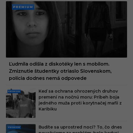
PREMI
UM
Ľudmila odišla z diskotéky len s mobilom.
Zmiznutie študentky otriaslo Slovenskom,
polícia dodnes nemá odpovede
Keď sa ochrana ohrozených druhov
PRE
premení na nočnú moru: Príbeh boja
MIU
jedného muža proti korytnačej mafii z
M
Karibiku
Budíte sa uprostred noci? To, čo dnes
PRE
považujeme za problém, bolo kedysi