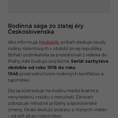
Rodinná sága zo zlatej éry
Československa
Ako informuje
Mediaklik
, príbeh sleduje osudy
rodiny Valentových v období prvej republiky.
Bohatí podnikatelia sa presťahovali z vidieka do
Prahy, kde budujú svoj biznis.
Seriál zachytáva
obdobie od roku 1918 do roku
1945
prostredníctvom rodinných konfliktov a
tajomstiev.
Dej sa sústreďuje na rivalitu medzi bratmi a
nevyriešenú vraždu z minulosti. Zároveň
zobrazuje milostné príbehy a spoločenské
zmeny. Diváci sledujú postavy z rôznych vrstiev
– od elít až po robotníkov.