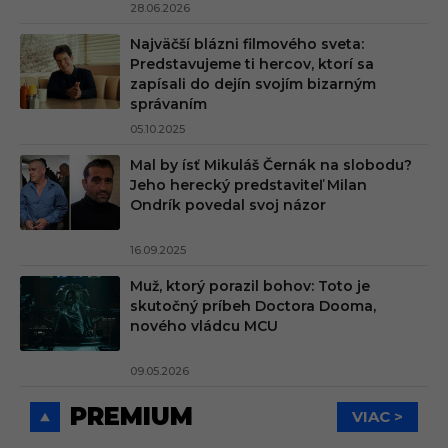
28.06.2026
Najväčší blázni filmového sveta:
Predstavujeme ti hercov, ktorí sa
zapísali do dejín svojím bizarným
správaním
05.10.2025
Mal by ísť Mikuláš Černák na slobodu?
Jeho herecký predstaviteľ Milan
Ondrík povedal svoj názor
16.09.2025
Muž, ktorý porazil bohov: Toto je
skutočný príbeh Doctora Dooma,
nového vládcu MCU
09.05.2026
PREMIUM
VIAC >