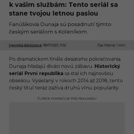
k vašim službám: Tento seriál sa
stane tvojou letnou pasiou
Fanúšikovia Dunaja sú posadnutí týmto
českým seriálom s Koleníkom.
Henrieta Balázsová
08.07.2025, 11:52
0
Čas čítania: 1 min
8
.
Po dramatickom finále desiateho pokračovania
0
7
Dunaja hľadajú diváci novú zábavu.
Historický
.
seriál První republika
sa stal ich najnovšou
2
0
obsesiou. Vysielaný v rokoch 2014 až 2018, tento
2
český titul teraz zažíva druhú vlnu popularity.
5
,
1
ČLÁNOK POKRAČUJE POD REKLAMOU
3
:
1
4