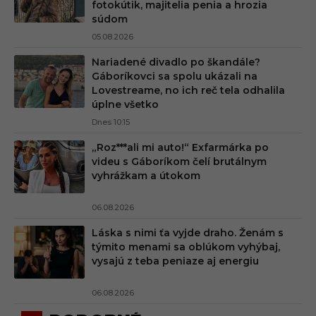
fotokútik, majitelia penia a hrozia
súdom
05.08.2026
Nariadené divadlo po škandále?
Gáboríkovci sa spolu ukázali na
Lovestreame, no ich reč tela odhalila
úplne všetko
Dnes 10:15
„Roz***ali mi auto!“ Exfarmárka po
videu s Gáboríkom čelí brutálnym
vyhrážkam a útokom
06.08.2026
Láska s nimi ťa vyjde draho. Ženám s
týmito menami sa oblúkom vyhýbaj,
vysajú z teba peniaze aj energiu
06.08.2026