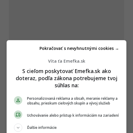
Pokračovať s nevyhnutnými cookies →
Víta ťa Emefka.sk
S cieľom poskytovať Emefka.sk ako
doteraz, podľa zákona potrebujeme tvoj
súhlas na:
Autor
Personalizovaná reklama a obsah, meranie reklamy a
HENRIETA BALÁZSOVÁ
obsahu, prieskum cieľových skupín a vývoj služieb
Šéfredaktorka portálu EMEFKA s viac ako 10-ročnou
profesionálnou praxou v oblasti médií a digitálneho
Uchovávanie alebo prístup k informáciám na zariadení
marketingu. Vo svojej riadiacej aj autorskej činnosti
sa špecializuje na sprav
...
viac o autorovi
Ďalšie informácie