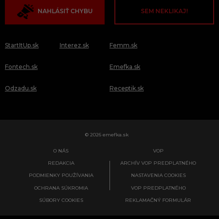
NAHLÁSIŤ CHYBU
SEM NEKLIKAJ!
StartItUp.sk
Interez.sk
Femm.sk
Fontech.sk
Emefka.sk
Odzadu.sk
Receptik.sk
© 2026 emefka.sk
O NÁS
VOP
REDAKCIA
ARCHÍV VOP PREDPLATNÉHO
PODMIENKY POUŽÍVANIA
NASTAVENIA COOKIES
OCHRANA SÚKROMIA
VOP PREDPLATNÉHO
SÚBORY COOKIES
REKLAMAČNÝ FORMULÁR