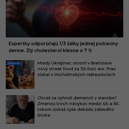
Expertky odporúčajú 1/3 šálky jednej potraviny
denne. Zlý cholesterol klesne o 7 %
Mladý Ukrajinec otvoril v Bratislave
PRE
nový street food za 30-tisíc eur. Prax
MIU
získal v michelinských reštauráciách
M
Chceš sa vyhnúť demencii v starobe?
Zmenou troch návykov medzi 45. a 65.
rokom získaš vyše dekádu zdravého
života