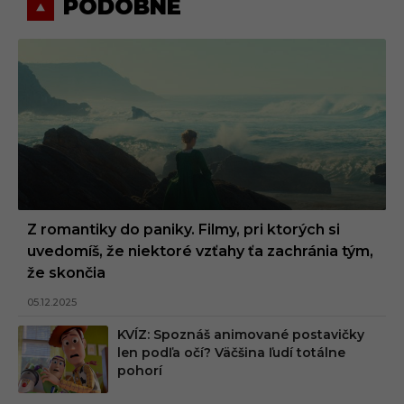
PODOBNÉ
Z romantiky do paniky. Filmy, pri ktorých si
uvedomíš, že niektoré vzťahy ťa zachránia tým,
že skončia
05.12.2025
KVÍZ: Spoznáš animované postavičky
len podľa očí? Väčšina ľudí totálne
pohorí