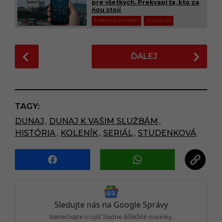
pre všetkých. Prekvapí ťa, kto za
ňou stojí
STREAM PLATFORMY
TV & MEDIA
P
ĎALEJ
o
s
t
P
TAGY:
a
DUNAJ
,
DUNAJ K VAŠIM SLUŽBÁM
,
g
HISTÓRIA
,
KOLENÍK
,
SERIÁL
,
STUDENKOVÁ
i
n
a
t
i
o
Sledujte nás na Google Správy
n
Nenechajte si ujsť žiadne dôležité novinky.