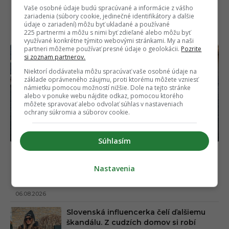
Vaše osobné údaje budú spracúvané a informácie z vášho
zariadenia (súbory cookie, jedinečné identifikátory a ďalšie
NAJČÍTANEJŠIE
údaje o zariadení) môžu byť ukladané a používané
225 partnermi a môžu s nimi byť zdieľané alebo môžu byť
využívané konkrétne týmito webovými stránkami. My a naši
partneri môžeme používať presné údaje o geolokácii.
Pozrite
si zoznam partnerov.
Niektorí dodávatelia môžu spracúvať vaše osobné údaje na
základe oprávneného záujmu, proti ktorému môžete vzniesť
námietku pomocou možností nižšie. Dole na tejto stránke
alebo v ponuke webu nájdite odkaz, pomocou ktorého
môžete spravovať alebo odvolať súhlas v nastaveniach
ochrany súkromia a súborov cookie.
Súhlasím
Horúca kauza Mariána Gáboríka je v ďalšej
fáze. K veci sa netradičným spôsobom
Nastavenia
vyjadrila aj jeho manželka Ivana
06.08.2026
Slovenská influencerka čelí ďalšiemu
škandálu. Z cudzích domov si robí