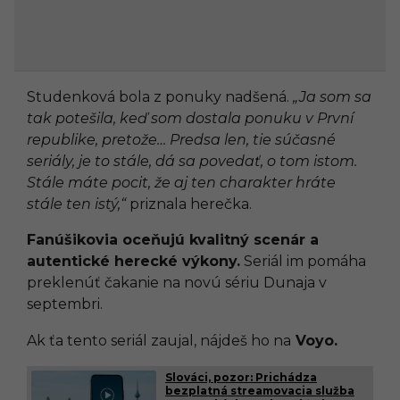
Studenková bola z ponuky nadšená.
„Ja som sa
tak potešila, keď som dostala ponuku v První
republike, pretože… Predsa len, tie súčasné
seriály, je to stále, dá sa povedať, o tom istom.
Stále máte pocit, že aj ten charakter hráte
stále ten istý,“
priznala herečka.
Fanúšikovia oceňujú kvalitný scenár a
autentické herecké výkony.
Seriál im pomáha
preklenúť čakanie na novú sériu Dunaja v
septembri.
Ak ťa tento seriál zaujal, nájdeš ho na
Voyo.
Slováci, pozor: Prichádza
bezplatná streamovacia služba