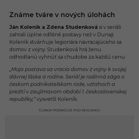
Známe tváre v nových úlohách
Ján Koleník a Zdena Studenková
si v seriáli
zahrali úplne odlišné postavy než v Dunaji.
Koleník stvárňuje legionára navracajúceho sa
domov z vojny. Studenková hrá ženu
odhodlanú vyhnúť sa chudobe za každú cenu.
„Moja postava sa vracia domov z vojny k svojej
dávnej láske a rodine. Seriál je rodinná sága o
českom podnikateľskom rode, vzťahoch a
prežití v zaujímavom období 1. československej
republiky,“
vysvetlil Koleník.
ČLÁNOK POKRAČUJE POD REKLAMOU