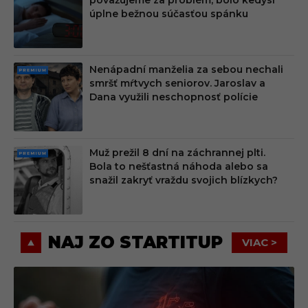
MIU
úplne bežnou súčasťou spánku
M
Nenápadní manželia za sebou nechali
PRE
smršť mŕtvych seniorov. Jaroslav a
MIU
Dana využili neschopnosť polície
M
Muž prežil 8 dní na záchrannej plti.
PRE
Bola to nešťastná náhoda alebo sa
MIU
snažil zakryť vraždu svojich blízkych?
M
NAJ ZO STARTITUP
VIAC >