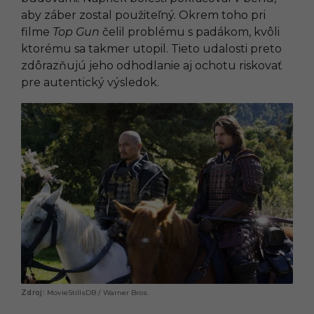
aby záber zostal použiteľný. Okrem toho pri
filme
Top Gun
čelil problému s padákom, kvôli
ktorému sa takmer utopil. Tieto udalosti preto
zdôrazňujú jeho odhodlanie aj ochotu riskovať
pre autentický výsledok.
MovieStillsDB / Warner Bros.