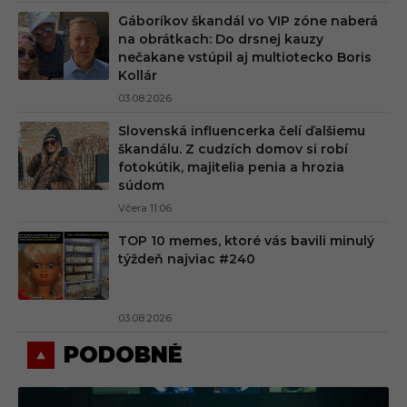
Gáboríkov škandál vo VIP zóne naberá
na obrátkach: Do drsnej kauzy
nečakane vstúpil aj multiotecko Boris
Kollár
03.08.2026
Slovenská influencerka čelí ďalšiemu
škandálu. Z cudzích domov si robí
fotokútik, majitelia penia a hrozia
súdom
Včera 11:06
TOP 10 memes, ktoré vás bavili minulý
týždeň najviac #240
03.08.2026
PODOBNÉ