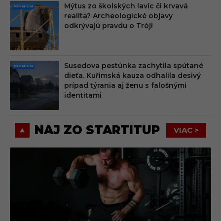
Mýtus zo školských lavíc či krvavá
PRE
realita? Archeologické objavy
MIU
odkrývajú pravdu o Tróji
M
Susedova pestúnka zachytila spútané
PRE
dieťa. Kuřimská kauza odhalila desivý
MIU
prípad týrania aj ženu s falošnými
M
identitami
NAJ ZO STARTITUP
VIAC >