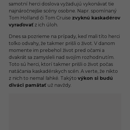
samotní herci doslova vyžadujú vykonávať tie
najnáročnejšie scény osobne. Napr. spomínaný
Tom Holland či Tom Cruise
zvyknú kaskadérov
vyraďovať
z ich úloh.
Dnes sa pozrieme na prípady, keď mali títo herci
toľko odvahy, že takmer prišli o život. V danom
momente im prebehol život pred očami a
dvakrát sa zamysleli nad svojím rozhodnutím.
Toto sú herci, ktorí takmer prišli o život počas
natáčania kaskadérskych scén. A verte, že nikto
z nich to nemal ľahké. Takýto
výkon si budú
diváci pamätať
už navždy.