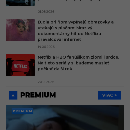
01.08.2026
Ľudia pri ňom vypínajú obrazovky a
utekajú s plačom: Mrazivý
dokumentárny hit od Netflixu
prevalcoval internet
14.06.2026
Netflix a HBO fanúšikom zlomili srdce.
Na tieto seriály si budeme musieť
počkať ďalší rok
20.01.2026
PREMIUM
VIAC >
PREMI
UM