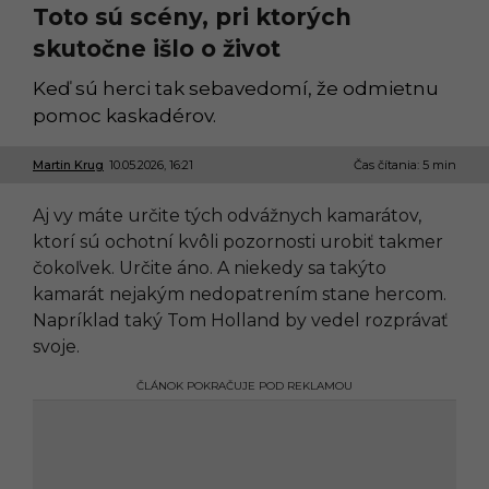
Toto sú scény, pri ktorých
skutočne išlo o život
Keď sú herci tak sebavedomí, že odmietnu
pomoc kaskadérov.
Martin Krug
10.05.2026, 16:21
1
Čas čítania: 5 min
0
.
Aj vy máte určite tých odvážnych kamarátov,
0
5
ktorí sú ochotní kvôli pozornosti urobiť takmer
.
čokoľvek. Určite áno. A niekedy sa takýto
2
0
kamarát nejakým nedopatrením stane hercom.
2
Napríklad taký Tom Holland by vedel rozprávať
6
,
svoje.
0
9
ČLÁNOK POKRAČUJE POD REKLAMOU
:
4
5