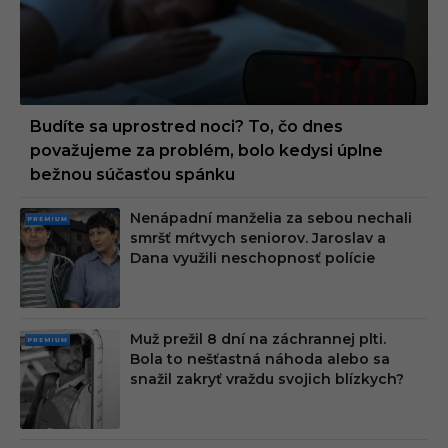
Budíte sa uprostred noci? To, čo dnes
považujeme za problém, bolo kedysi úplne
bežnou súčasťou spánku
Nenápadní manželia za sebou nechali
PRE
smršť mŕtvych seniorov. Jaroslav a
MIU
Dana využili neschopnosť polície
M
Muž prežil 8 dní na záchrannej plti.
PRE
Bola to nešťastná náhoda alebo sa
MIU
snažil zakryť vraždu svojich blízkych?
M