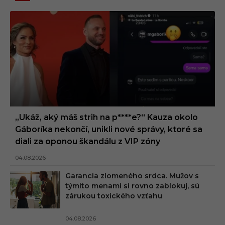
„Ukáž, aký máš strih na p****e?“ Kauza okolo
Gáboríka nekončí, unikli nové správy, ktoré sa
diali za oponou škandálu z VIP zóny
04.08.2026
Garancia zlomeného srdca. Mužov s
týmito menami si rovno zablokuj, sú
zárukou toxického vzťahu
04.08.2026