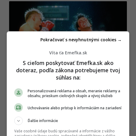
Pokračovať s nevyhnutnými cookies →
Víta ťa Emefka.sk
S cieľom poskytovať Emefka.sk ako
doteraz, podľa zákona potrebujeme tvoj
súhlas na:
MovieStillsDB / Metro-Goldwyn-Mayer
Personalizovaná reklama a obsah, meranie reklamy a
obsahu, prieskum cieľových skupín a vývoj služieb
Pokračovanie článku nájdeš na ďalšej
strane
Uchovávanie alebo prístup k informáciám na zariadení
Ďalšie informácie
P
ĎALEJ
Vaše osobné údaje budú spracúvané a informácie z vášho
o
zariadenia (súbory cookie, jedinečné identifikátory a ďalšie