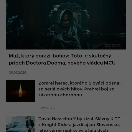
Muž, ktorý porazil bohov: Toto je skutočný
príbeh Doctora Dooma, nového vládcu MCU
09.05.2026
Zomrel herec, ktorého Slováci poznali
zo seriálových hitov. Prehral boj so
zákernou chorobou
17.07.2026
David Hasselhoff by zízal. Slávny KITT
z Knight Ridera jazdí aj po Slovensku,
jeho verné repliky vyrážajú dych