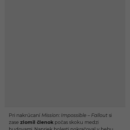
Pri nakrúcaní
Mission: Impossible – Fallout
si
zase
zlomil členok
počas skoku medzi
budovami. Napriek bolesti pokračoval v behu,