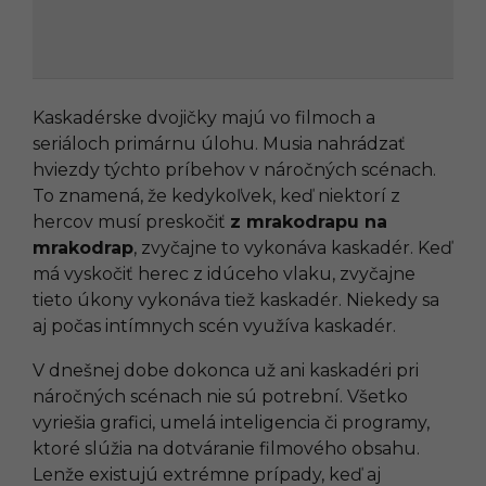
Kaskadérske dvojičky majú vo filmoch a
seriáloch primárnu úlohu. Musia nahrádzať
hviezdy týchto príbehov v náročných scénach.
To znamená, že kedykoľvek, keď niektorí z
hercov musí preskočiť
z mrakodrapu na
mrakodrap
, zvyčajne to vykonáva kaskadér. Keď
má vyskočiť herec z idúceho vlaku, zvyčajne
tieto úkony vykonáva tiež kaskadér. Niekedy sa
aj počas intímnych scén využíva kaskadér.
V dnešnej dobe dokonca už ani kaskadéri pri
náročných scénach nie sú potrební. Všetko
vyriešia grafici, umelá inteligencia či programy,
ktoré slúžia na dotváranie filmového obsahu.
Lenže existujú extrémne prípady, keď aj