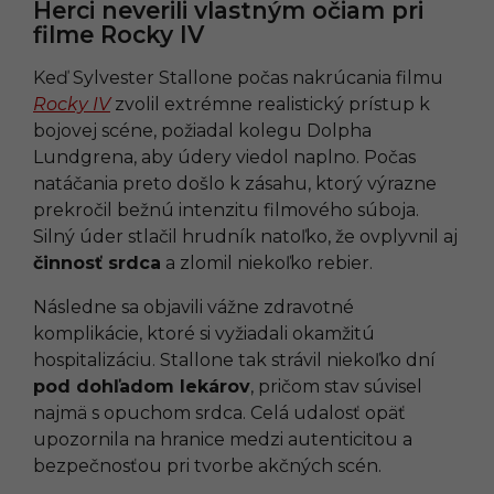
Herci neverili vlastným očiam pri
filme Rocky IV
Keď Sylvester Stallone počas nakrúcania filmu
Rocky IV
zvolil extrémne realistický prístup k
bojovej scéne, požiadal kolegu Dolpha
Lundgrena, aby údery viedol naplno. Počas
natáčania preto došlo k zásahu, ktorý výrazne
prekročil bežnú intenzitu filmového súboja.
Silný úder stlačil hrudník natoľko, že ovplyvnil aj
činnosť srdca
a zlomil niekoľko rebier.
Následne sa objavili vážne zdravotné
komplikácie, ktoré si vyžiadali okamžitú
hospitalizáciu. Stallone tak strávil niekoľko dní
pod dohľadom lekárov
, pričom stav súvisel
najmä s opuchom srdca. Celá udalosť opäť
upozornila na hranice medzi autenticitou a
bezpečnosťou pri tvorbe akčných scén.