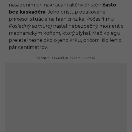
nasadením pri nakrúcaní akčných scén
často
bez kaskadéra
. Jeho prístup opakovane
priniesol situácie na hranici rizika. Počas filmu
Posledný samuraj
nastal nebezpečný moment s
mechanickým koňom, ktorý zlyhal. Meč kolegu
preletel tesne okolo jeho krku, pričom išlo len o
pár centimetrov.
ČLÁNOK POKRAČUJE POD REKLAMOU