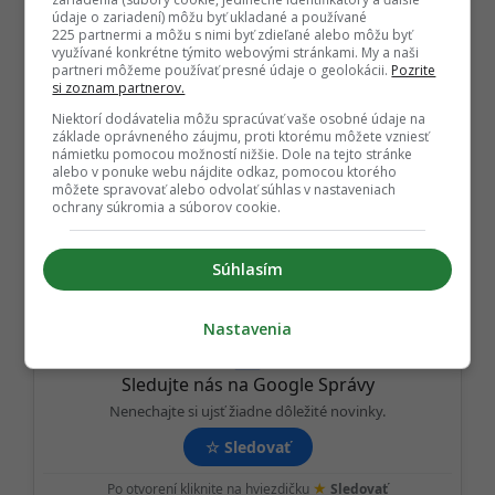
s
údaje o zariadení) môžu byť ukladané a používané
225 partnermi a môžu s nimi byť zdieľané alebo môžu byť
t
využívané konkrétne týmito webovými stránkami. My a naši
partneri môžeme používať presné údaje o geolokácii.
Pozrite
P
TAGY:
si zoznam partnerov.
a
CHARLIZE THERON
,
DYLAN O'BRIEN
,
FILM
,
Niektorí dodávatelia môžu spracúvať vaše osobné údaje na
g
základe oprávneného záujmu, proti ktorému môžete vzniesť
FILMY
,
HERCI
,
HEREC
,
JACKIE CHAN
,
námietku pomocou možností nižšie. Dole na tejto stránke
i
KASKADER
,
KASKADÉRI
,
LUDIA
,
ROCKY IV
,
alebo v ponuke webu nájdite odkaz, pomocou ktorého
n
môžete spravovať alebo odvolať súhlas v nastaveniach
SLOVENSKO
,
SYLVESTER STALLONE
,
V KINE
,
ochrany súkromia a súborov cookie.
a
VIGGO MORTENSEN
,
ZAUJIMAVOSTI
t
Súhlasím
i
o
Nastavenia
n
Sledujte nás na Google Správy
Nenechajte si ujsť žiadne dôležité novinky.
☆
Sledovať
★
Po otvorení kliknite na hviezdičku
Sledovať