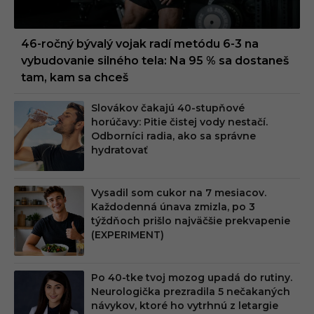
46-ročný bývalý vojak radí metódu 6-3 na
vybudovanie silného tela: Na 95 % sa dostaneš
tam, kam sa chceš
Slovákov čakajú 40-stupňové
horúčavy: Pitie čistej vody nestačí.
Odborníci radia, ako sa správne
hydratovať
Vysadil som cukor na 7 mesiacov.
Každodenná únava zmizla, po 3
týždňoch prišlo najväčšie prekvapenie
(EXPERIMENT)
Po 40-tke tvoj mozog upadá do rutiny.
Neurologička prezradila 5 nečakaných
návykov, ktoré ho vytrhnú z letargie