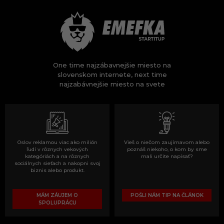
One time najzábavnejšie miesto na
slovenskom internete, next time
najzabávnejšie miesto na svete
Oslov reklamou viac ako milión
Vieš o niečom zaujímavom alebo
ľudí v rôznych vekových
poznáš niekoho, o kom by sme
kategóriách a na rôznych
mali určite napísať?
sociálnych sieťach a nakopni svoj
biznis alebo produkt.
MÁM ZÁUJEM O
POŠLI NÁM TIP NA ČLÁNOK
SPOLUPRÁCU