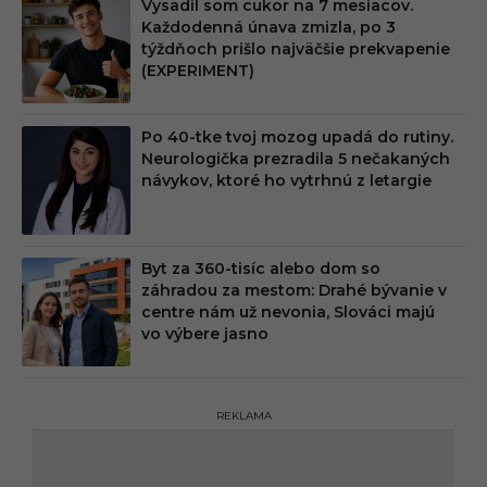
Vysadil som cukor na 7 mesiacov.
Každodenná únava zmizla, po 3
týždňoch prišlo najväčšie prekvapenie
(EXPERIMENT)
Po 40-tke tvoj mozog upadá do rutiny.
Neurologička prezradila 5 nečakaných
návykov, ktoré ho vytrhnú z letargie
Byt za 360-tisíc alebo dom so
záhradou za mestom: Drahé bývanie v
centre nám už nevonia, Slováci majú
vo výbere jasno
REKLAMA