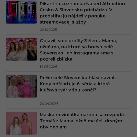
Pikantná zoznamka Naked Attraction
Česko & Slovensko prichádza. V
predstihu ju nájdeš v ponuke
streamovacej služby
02.10.2025
Objavili sme profily 3 žien z Mama,
ožeň ma, na ktoré sa hnevá celé
Slovensko. Ich Instagramy sme si
pozreli zblízka
14.03.2026
Pečie celé Slovensko hlási návrat:
Kedy odštartuje 6. séria a ktorá
kľúčová tvár v šou končí?
20.04.2026
Maska neviniatka národa sa rozpadá:
Tomáš z Mama, ožeň ma čelí drsným
obvineniam