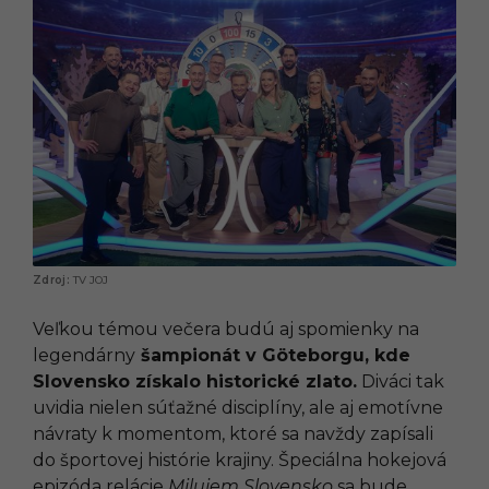
TV JOJ
Veľkou témou večera budú aj spomienky na
legendárny
šampionát v Göteborgu, kde
Slovensko získalo historické zlato.
Diváci tak
uvidia nielen súťažné disciplíny, ale aj emotívne
návraty k momentom, ktoré sa navždy zapísali
do športovej histórie krajiny. Špeciálna hokejová
epizóda relácie
Milujem Slovensko
sa bude