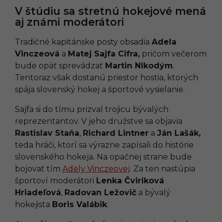
V štúdiu sa stretnú hokejové mená
aj známi moderátori
Tradičné kapitánske posty obsadia
Adela
Vinczeová
a
Matej Sajfa Cifra,
pričom večerom
bude opäť sprevádzať
Martin Nikodým
.
Tentoraz však dostanú priestor hostia, ktorých
spája slovenský hokej a športové vysielanie.
Sajfa si do tímu prizval trojicu bývalých
reprezentantov. V jeho družstve sa objavia
Rastislav Staňa
,
Richard Lintner
a
Ján Lašák,
teda hráči, ktorí sa výrazne zapísali do histórie
slovenského hokeja. Na opačnej strane bude
bojovať tím
Adely Vinczeovej
. Za ten nastúpia
športoví moderátori
Lenka Čviriková
Hriadeľová
,
Radovan Ležovič
a bývalý
hokejista
Boris Valábik
.