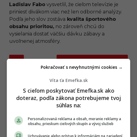
Ladislav Fabo
vysvetlil, že cieľom televízie je
priniesť divákom viac než len odborné analýzy.
Podľa jeho slov zostáva
kvalita športového
obsahu prioritou,
no zároveň chcú do
vysielania dostať väčšiu dávku zábavy a
uvoľnenej atmosféry.
P
ĎALEJ
o
Pokračovať s nevyhnutnými cookies →
s
Víta ťa Emefka.sk
t
P
S cieľom poskytovať Emefka.sk ako
TAGY:
a
doteraz, podľa zákona potrebujeme tvoj
HOKEJ
,
MILUJEM SLOVENSKO
,
súhlas na:
g
MS V HOKEJI 2026
,
ŠPECIÁL
,
TV JOJ
i
Personalizovaná reklama a obsah, meranie reklamy a
n
obsahu, prieskum cieľových skupín a vývoj služieb
a
Uchovávanie alebo prístup k informáciám na zariadení