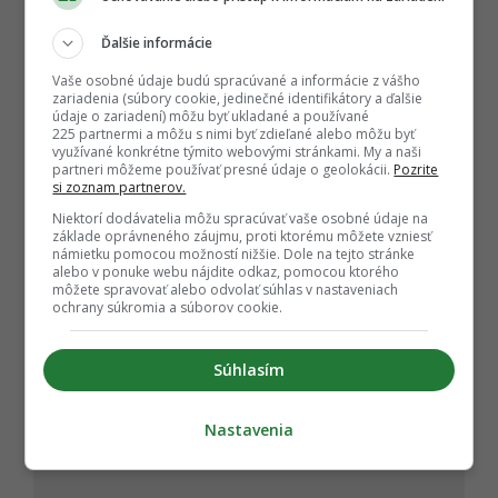
t
i
Ďalšie informácie
o
Sledujte nás na Google Správy
Vaše osobné údaje budú spracúvané a informácie z vášho
n
Nenechajte si ujsť žiadne dôležité novinky.
zariadenia (súbory cookie, jedinečné identifikátory a ďalšie
údaje o zariadení) môžu byť ukladané a používané
☆
Sledovať
225 partnermi a môžu s nimi byť zdieľané alebo môžu byť
využívané konkrétne týmito webovými stránkami. My a naši
★
Po otvorení kliknite na hviezdičku
Sledovať
partneri môžeme používať presné údaje o geolokácii.
Pozrite
si zoznam partnerov.
REKLAMA
Niektorí dodávatelia môžu spracúvať vaše osobné údaje na
základe oprávneného záujmu, proti ktorému môžete vzniesť
námietku pomocou možností nižšie. Dole na tejto stránke
alebo v ponuke webu nájdite odkaz, pomocou ktorého
môžete spravovať alebo odvolať súhlas v nastaveniach
ochrany súkromia a súborov cookie.
Súhlasím
Nastavenia