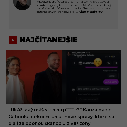
Absolvent grafického dizajnu na UAT v Bratislave a
marketingovej komunikácie na UCM v Trnave, ktorý
sa už viac ako 10 rokov profesionálne venuje analýze
internetových trendov, digi
...
viac o autorovi
NAJČÍTANEJŠIE
„Ukáž, aký máš strih na p****e?“ Kauza okolo
Gáboríka nekončí, unikli nové správy, ktoré sa
diali za oponou škandálu z VIP zóny