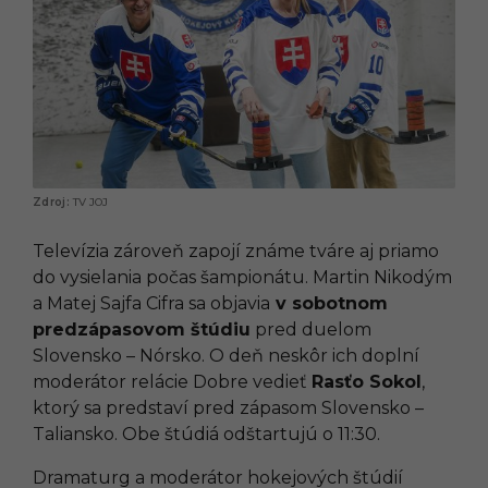
TV JOJ
Televízia zároveň zapojí známe tváre aj priamo
do vysielania počas šampionátu. Martin Nikodým
a Matej Sajfa Cifra sa objavia
v sobotnom
predzápasovom štúdiu
pred duelom
Slovensko – Nórsko. O deň neskôr ich doplní
moderátor relácie Dobre vedieť
Rasťo Sokol
,
ktorý sa predstaví pred zápasom Slovensko –
Taliansko. Obe štúdiá odštartujú o 11:30.
Dramaturg a moderátor hokejových štúdií