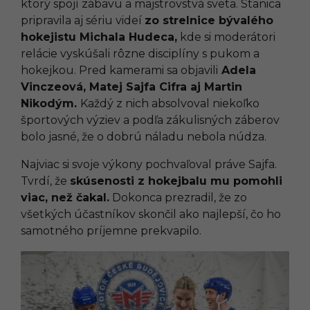
ktorý spojí zábavu a majstrovstvá sveta. Stanica
pripravila aj sériu videí
zo strelnice bývalého
hokejistu Michala Hudeca,
kde si moderátori
relácie vyskúšali rôzne disciplíny s pukom a
hokejkou. Pred kamerami sa objavili
Adela
Vinczeová, Matej Sajfa Cifra aj Martin
Nikodým.
Každý z nich absolvoval niekoľko
športových výziev a podľa zákulisných záberov
bolo jasné, že o dobrú náladu nebola núdza.
Najviac si svoje výkony pochvaľoval práve Sajfa.
Tvrdí, že
skúsenosti z hokejbalu mu pomohli
viac, než čakal.
Dokonca prezradil, že zo
všetkých účastníkov skončil ako najlepší, čo ho
samotného príjemne prekvapilo.