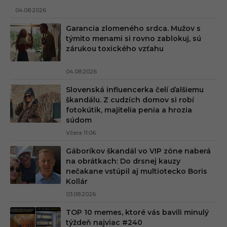
04.08.2026
Garancia zlomeného srdca. Mužov s
týmito menami si rovno zablokuj, sú
zárukou toxického vzťahu
04.08.2026
Slovenská influencerka čelí ďalšiemu
škandálu. Z cudzích domov si robí
fotokútik, majitelia penia a hrozia
súdom
Včera 11:06
Gáboríkov škandál vo VIP zóne naberá
na obrátkach: Do drsnej kauzy
nečakane vstúpil aj multiotecko Boris
Kollár
03.08.2026
TOP 10 memes, ktoré vás bavili minulý
týždeň najviac #240