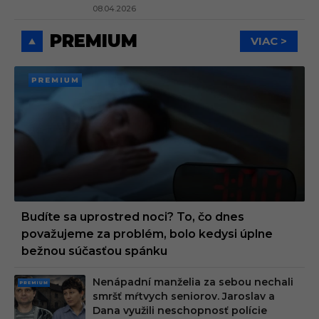
08.04.2026
PREMIUM
VIAC >
PREMI
UM
Budíte sa uprostred noci? To, čo dnes
považujeme za problém, bolo kedysi úplne
bežnou súčasťou spánku
Nenápadní manželia za sebou nechali
PRE
smršť mŕtvych seniorov. Jaroslav a
MIU
Dana využili neschopnosť polície