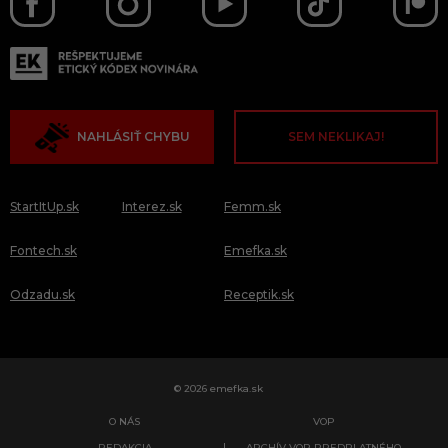
NAHLÁSIŤ CHYBU
SEM NEKLIKAJ!
StartItUp.sk
Interez.sk
Femm.sk
Fontech.sk
Emefka.sk
Odzadu.sk
Receptik.sk
© 2026 emefka.sk
O NÁS
VOP
REDAKCIA
ARCHÍV VOP PREDPLATNÉHO