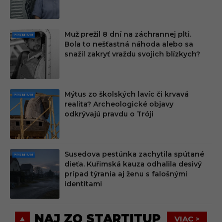
M
Muž prežil 8 dní na záchrannej plti.
PRE
Bola to nešťastná náhoda alebo sa
MIU
snažil zakryť vraždu svojich blízkych?
M
Mýtus zo školských lavíc či krvavá
PRE
realita? Archeologické objavy
MIU
odkrývajú pravdu o Tróji
M
Susedova pestúnka zachytila spútané
PRE
dieťa. Kuřimská kauza odhalila desivý
MIU
prípad týrania aj ženu s falošnými
M
identitami
NAJ ZO STARTITUP
VIAC >