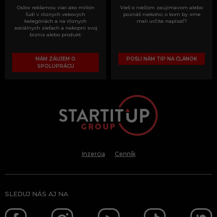
Oslov reklamou viac ako milión
Vieš o niečom zaujímavom alebo
ľudí v rôznych vekových
poznáš niekoho, o kom by sme
kategóriách a na rôznych
mali určite napísať?
sociálnych sieťach a nakopni svoj
biznis alebo produkt.
MÁM ZÁUJEM O
POŠLI NÁM TIP NA ČLÁNOK
SPOLUPRÁCU
Inzercia
Cenník
SLEDUJ NÁS AJ NA