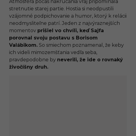
Atmosféra počas nakrúcania vraj pripomínala
stretnutie starej partie. Hostia si neodpustili
vzájomné podpichovanie a humor, ktorý k relácii
neodmysliteľne patrí. Jeden z najvýraznejších
momentov
prišiel vo chvíli, keď Sajfa
porovnal svoju postavu s Borisom
Valábikom.
So smiechom poznamenal, že keby
ich videli mimozemšťania vedľa seba,
pravdepodobne by
neverili, že ide o rovnaký
živočíšny druh.