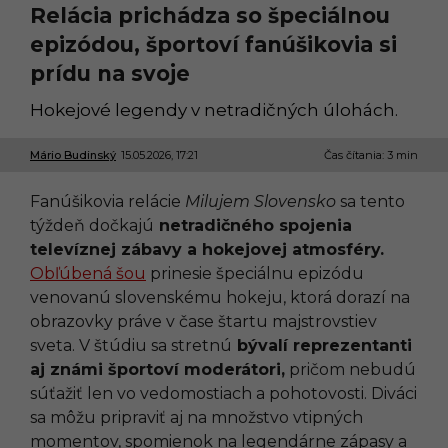
Relácia prichádza so špeciálnou
epizódou, športoví fanúšikovia si
prídu na svoje
Hokejové legendy v netradičných úlohách.
Mário Budinský
15.05.2026, 17:21
1
Čas čítania: 3 min
5
.
Fanúšikovia relácie
Milujem Slovensko
sa tento
0
5
týždeň dočkajú
netradičného spojenia
.
televíznej zábavy a hokejovej atmosféry.
2
0
Obľúbená šou
prinesie špeciálnu epizódu
2
venovanú slovenskému hokeju, ktorá dorazí na
6
,
obrazovky práve v čase štartu majstrovstiev
1
sveta. V štúdiu sa stretnú
bývalí reprezentanti
8
:
aj známi športoví moderátori,
pričom nebudú
5
súťažiť len vo vedomostiach a pohotovosti. Diváci
0
sa môžu pripraviť aj na množstvo vtipných
momentov, spomienok na legendárne zápasy a