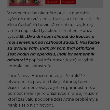
CELEBRITY
TV & MEDIA
V nemocnici ho okamžite prijali a podrobili
vyšetreniam vrátane ultrazvuku. Lekári zistili, že
išlo o čiastočnú torziu s*menníka, stav, ktorý
vzniká napríklad fyzickou námahou. Honza
vysvetlil:
„Dva dni som šliapal do kopcov a
môj semenník sa rozhodol zauzliť. Našťastie
sa uvoľnil sám, inak by som mal približne
šesť hodín na operáciu, inak by semenník
odumrel,“
popísal influencer, ktorý sa vyhol
kompletnej katastrofe.
Fanúšikovia Honzu obdivujú, že dokáže
otvorene rozprávať o takej intímnej téme.
Viacerí komentovali, že jeho úprimnosť môže
pomôcť nielen jeho priaznivcom, ale aj mužom,
ktorí zažívajú podobné zdravotné problémy a
hanbia sa o nich hovoriť.