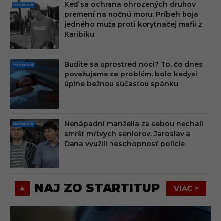
Keď sa ochrana ohrozených druhov
PRE
premení na nočnú moru: Príbeh boja
MIU
jedného muža proti korytnačej mafii z
M
Karibiku
Budíte sa uprostred noci? To, čo dnes
PRE
považujeme za problém, bolo kedysi
MIU
úplne bežnou súčasťou spánku
M
Nenápadní manželia za sebou nechali
PRE
smršť mŕtvych seniorov. Jaroslav a
MIU
Dana využili neschopnosť polície
M
NAJ ZO STARTITUP
VIAC >