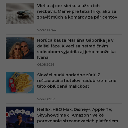
Vletia aj cez sieťku a už sa ich
nezbavíš. Máme pre teba triky, ako sa
zbaviť múch a komárov za pár centov
Včera 06:44
Horúca kauza Mariána Gáboríka je v
ďalšej fáze. K veci sa netradičným
spôsobom vyjadrila aj jeho manželka
Ivana
06.08.2026
Slováci budú poriadne zúriť. Z
reštaurácií a hotelov nadobro zmizne
táto obľúbená maličkosť
Včera 09:53
Netflix, HBO Max, Disney+, Apple TV,
SkyShowtime či Amazon? Veľké
porovnanie streamovacích platforiem