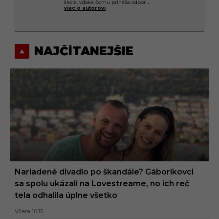
škole, vďaka čomu prináša odbor
...
viac o autorovi
NAJČÍTANEJŠIE
Nariadené divadlo po škandále? Gáboríkovci
sa spolu ukázali na Lovestreame, no ich reč
tela odhalila úplne všetko
Včera 10:15