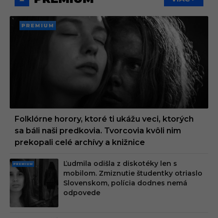
PREMI
UM
Folklórne horory, ktoré ti ukážu veci, ktorých
sa báli naši predkovia. Tvorcovia kvôli nim
prekopali celé archívy a knižnice
Ľudmila odišla z diskotéky len s
PRE
mobilom. Zmiznutie študentky otriaslo
MIU
Slovenskom, polícia dodnes nemá
M
odpovede