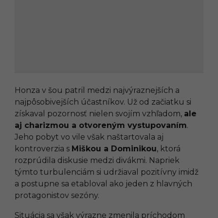
Honza v šou patril medzi najvýraznejších a
najpôsobivejších účastníkov. Už od začiatku si
získaval pozornosť nielen svojím vzhľadom,
ale
aj charizmou a otvoreným vystupovaním
.
Jeho pobyt vo vile však naštartovala aj
kontroverzia s
Miškou a Dominikou
, ktorá
rozprúdila diskusie medzi divákmi. Napriek
týmto turbulenciám si udržiaval pozitívny imidž
a postupne sa etabloval ako jeden z hlavných
protagonistov sezóny.
Situácia sa však výrazne zmenila príchodom