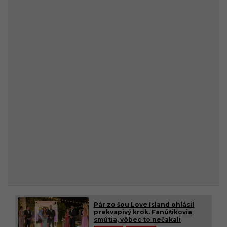
Pár zo šou Love Island ohlásil
prekvapivý krok. Fanúšikovia
smútia, vôbec to nečakali