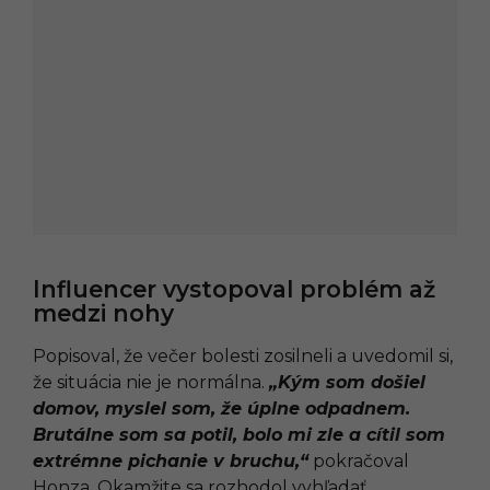
Influencer vystopoval problém až
medzi nohy
Popisoval, že večer bolesti zosilneli a uvedomil si,
že situácia nie je normálna.
„Kým som došiel
domov, myslel som, že úplne odpadnem.
Brutálne som sa potil, bolo mi zle a cítil som
extrémne pichanie v bruchu,“
pokračoval
Honza. Okamžite sa rozhodol vyhľadať