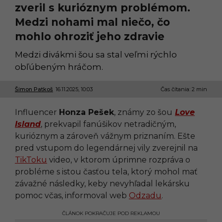
zveril s kurióznym problémom.
Medzi nohami mal niečo, čo
mohlo ohroziť jeho zdravie
Medzi divákmi šou sa stal veľmi rýchlo
obľúbeným hráčom.
Šimon Patkoš
16.11.2025, 10:03
1
Čas čítania: 2 min
6
.
Influencer
Honza Pešek
, známy zo šou
Love
1
1
Island
, prekvapil fanúšikov netradičným,
.
kurióznym a zároveň vážnym priznaním. Ešte
2
0
pred vstupom do legendárnej vily zverejnil na
2
TikToku
video, v ktorom úprimne rozpráva o
5
,
probléme s istou časťou tela, ktorý mohol mať
1
závažné následky, keby nevyhľadal lekársku
0
:
pomoc včas, informoval web
Odzadu
.
0
3
ČLÁNOK POKRAČUJE POD REKLAMOU