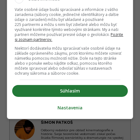
Vaše osobné údaje budú spracúvané a informácie z vášho
zariadenia (súbory cookie, jedinečné identifikátory a ďalšie
údaje o zariadení) môžu byť ukladané a používané
225 partnermi a môžu s nimi byť zdieľané alebo môžu byť
využívané konkrétne týmito webovými stránkami. My a naši
partneri môžeme používať presné údaje o geolokácii.
Pozrite
si zoznam partnerov.
Niektorí dodávatelia môžu spracúvať vaše osobné údaje na
základe oprávneného záujmu, proti ktorému môžete vzniesť
námietku pomocou možností nižšie. Dole na tejto stránke
alebo v ponuke webu nájdite odkaz, pomocou ktorého
môžete spravovať alebo odvolať súhlas v nastaveniach
ochrany súkromia a súborov cookie.
Súhlasím
Nastavenia
Autor
ŠIMON PATKOŠ
Odborný redaktor pre oblasť kinematografie a
histórie. Svoje teoretické vedomosti získal počas
štúdia filmovej scenáristiky a dramaturgie na vysokej