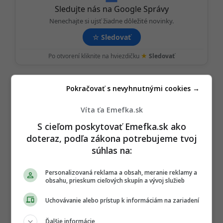
Sledujte nás na Google Správy
Nenechajte si ujsť žiadne dôležité novinky.
☆
Sledovať
★
Po otvorení kliknite na hviezdičku
Sledovať
REKLAMA
Pokračovať s nevyhnutnými cookies →
Víta ťa Emefka.sk
S cieľom poskytovať Emefka.sk ako
doteraz, podľa zákona potrebujeme tvoj
súhlas na:
Personalizovaná reklama a obsah, meranie reklamy a
obsahu, prieskum cieľových skupín a vývoj služieb
Uchovávanie alebo prístup k informáciám na zariadení
Ďalšie informácie