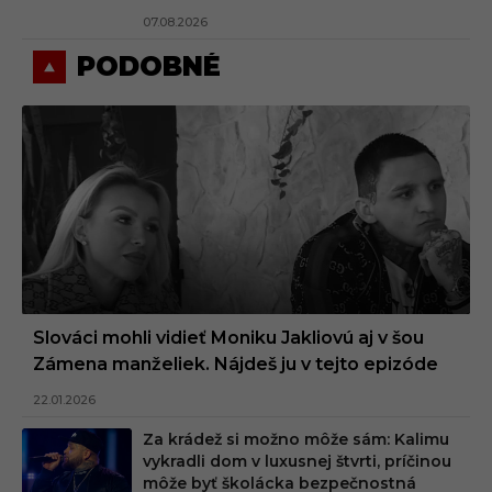
07.08.2026
PODOBNÉ
Slováci mohli vidieť Moniku Jakliovú aj v šou
Zámena manželiek. Nájdeš ju v tejto epizóde
22.01.2026
Za krádež si možno môže sám: Kalimu
vykradli dom v luxusnej štvrti, príčinou
môže byť školácka bezpečnostná