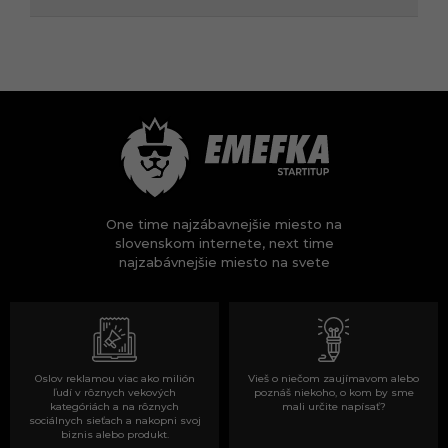
One time najzábavnejšie miesto na
slovenskom internete, next time
najzabávnejšie miesto na svete
Oslov reklamou viac ako milión
Vieš o niečom zaujímavom alebo
ľudí v rôznych vekových
poznáš niekoho, o kom by sme
kategóriách a na rôznych
mali určite napísať?
sociálnych sieťach a nakopni svoj
biznis alebo produkt.