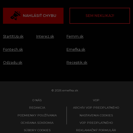
NAHLÁSIŤ CHYBU
SEM NEKLIKAJ!
StartItUp.sk
Interez.sk
Femm.sk
Fontech.sk
Emefka.sk
Odzadu.sk
Receptik.sk
© 2026 emefka.sk
O NÁS
VOP
REDAKCIA
ARCHÍV VOP PREDPLATNÉHO
PODMIENKY POUŽÍVANIA
NASTAVENIA COOKIES
OCHRANA SÚKROMIA
VOP PREDPLATNÉHO
SÚBORY COOKIES
REKLAMAČNÝ FORMULÁR