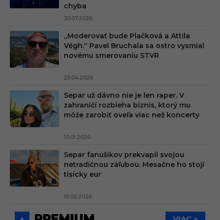
chyba
30.07.2026
„Moderovať bude Plačková a Attila
Végh.“ Pavel Bruchala sa ostro vysmial
novému smerovaniu STVR
25.04.2026
Separ už dávno nie je len raper. V
zahraničí rozbieha biznis, ktorý mu
môže zarobiť oveľa viac než koncerty
10.01.2026
Separ fanúšikov prekvapil svojou
netradičnou záľubou. Mesačne ho stojí
tisícky eur
10.02.2026
PREMIUM
VIAC >