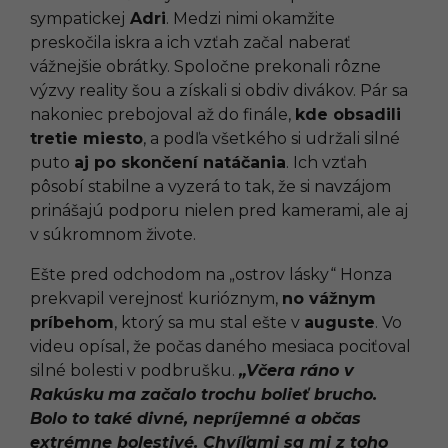
sympatickej
Adri
. Medzi nimi okamžite
preskočila iskra a ich vzťah začal naberať
vážnejšie obrátky. Spoločne prekonali rôzne
výzvy reality šou a získali si obdiv divákov. Pár sa
nakoniec prebojoval až do finále,
kde obsadili
tretie miesto
, a podľa všetkého si udržali silné
puto
aj po skončení natáčania
. Ich vzťah
pôsobí stabilne a vyzerá to tak, že si navzájom
prinášajú podporu nielen pred kamerami, ale aj
v súkromnom živote.
Ešte pred odchodom na „ostrov lásky“ Honza
prekvapil verejnosť kurióznym,
no vážnym
príbehom
, ktorý sa mu stal ešte v
auguste
. Vo
videu opísal, že počas daného mesiaca pociťoval
silné bolesti v podbrušku.
„Včera ráno
v
Rakúsku
ma začalo trochu bolieť brucho.
Bolo to také divné, nepríjemné a občas
extrémne bolestivé. Chvíľami sa mi z toho