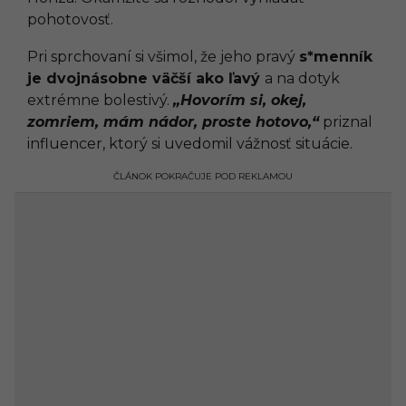
pohotovosť.
Pri sprchovaní si všimol, že jeho pravý
s*menník
je dvojnásobne väčší ako ľavý
a na dotyk
extrémne bolestivý.
„Hovorím si, okej,
zomriem, mám nádor, proste hotovo,“
priznal
influencer, ktorý si uvedomil vážnosť situácie.
ČLÁNOK POKRAČUJE POD REKLAMOU