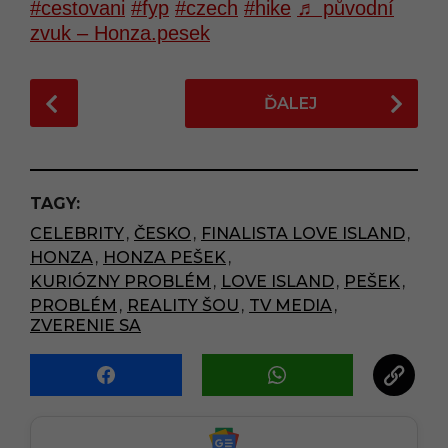
#cestovani
#fyp
#czech
#hike
♬ původní
zvuk – Honza.pesek
P
ĎALEJ
o
s
t
P
TAGY:
a
CELEBRITY
,
ČESKO
,
FINALISTA LOVE ISLAND
,
g
HONZA
,
HONZA PEŠEK
,
i
KURIÓZNY PROBLÉM
,
LOVE ISLAND
,
PEŠEK
,
n
PROBLÉM
,
REALITY ŠOU
,
TV MEDIA
,
a
ZVERENIE SA
t
i
o
n