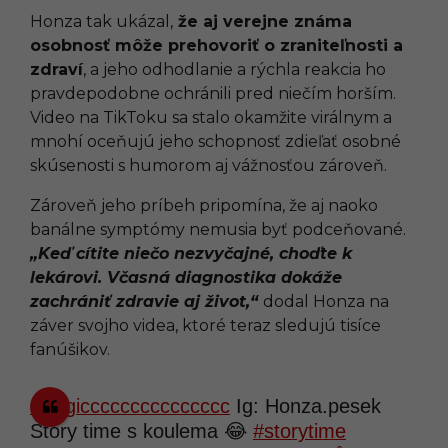
Honza tak ukázal,
že aj verejne známa
osobnosť môže prehovoriť o zraniteľnosti a
zdraví
, a jeho odhodlanie a rýchla reakcia ho
pravdepodobne ochránili pred niečím horším.
Video na TikToku sa stalo okamžite virálnym a
mnohí oceňujú jeho schopnosť zdieľať osobné
skúsenosti s humorom aj vážnosťou zároveň.
Zároveň jeho príbeh pripomína, že aj naoko
banálne symptómy nemusia byť podceňované.
„Keď cítite niečo nezvyčajné, choďte k
lekárovi. Včasná diagnostika dokáže
zachrániť zdravie aj život,“
dodal Honza na
záver svojho videa, ktoré teraz sledujú tisíce
fanúšikov.
@logiccccccccccccccc
Ig: Honza.pesek
Story time s koulema 😂
#storytime