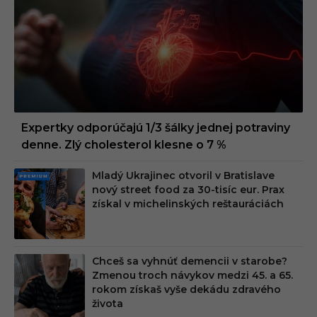
Expertky odporúčajú 1/3 šálky jednej potraviny
denne. Zlý cholesterol klesne o 7 %
Mladý Ukrajinec otvoril v Bratislave
PRE
nový street food za 30-tisíc eur. Prax
MIU
získal v michelinských reštauráciách
M
Chceš sa vyhnúť demencii v starobe?
Zmenou troch návykov medzi 45. a 65.
rokom získaš vyše dekádu zdravého
života