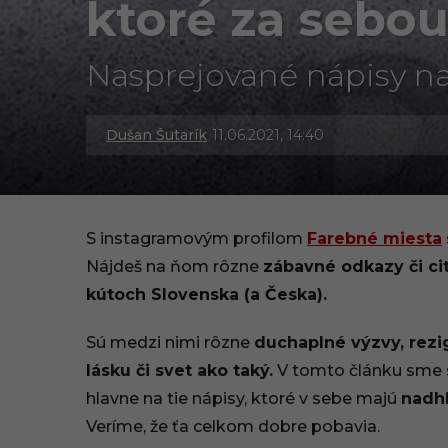
ktoré za sebou 
Nasprejované nápisy n
Dušan Šutarík
11.06.2021, 14:40
3
0
.
S instagramovým profilom
Farebné miesta
0
Nájdeš na ňom rôzne
zábavné odkazy či cit
kútoch Slovenska (a Česka).
9
.
Sú medzi nimi rôzne
duchaplné výzvy, rezi
lásku či svet ako taký.
V tomto článku sme s
2
hlavne na tie nápisy, ktoré v sebe majú
nadh
0
Veríme, že ťa celkom dobre pobavia.