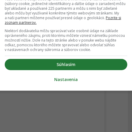
(súbory cookie, jedinečné identifikátory a ďalšie údaje o zariadení) môžu
byť ukladané a používané 225 partnermi a môžu s nimi byť zdieľané
alebo môžu byť využívané konkrétne týmito webovými stránkami. My
a naši partneri môžeme používať presné údaje o geolokácii.
Pozrite si
zoznam partnerov.
Niektorí dodávatelia môžu spracúvať vaše osobné údaje na základe
oprávneného záujmu, proti ktorému môžete vzniesť námietku pomocou
možností nižšie. Dole na tejto stránke alebo v ponuke webu nájdite
odkaz, pomocou ktorého môžete spravovať alebo odvolať súhlas
v nastaveniach ochrany súkromia a súborov cookie.
bné Miesta (@farebne.miesta)
Súhlasím
3.
Nastavenia