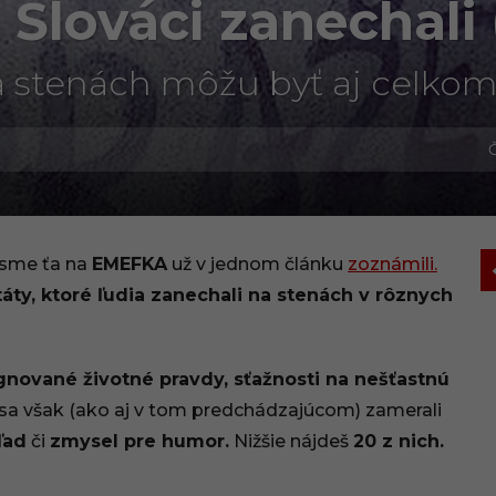
Slováci zanechali (
a stenách môžu byť aj celkom
Č
sme ťa na
EMEFKA
už v jednom článku
zoznámili.
áty, ktoré ľudia zanechali na stenách v rôznych
gnované životné pravdy, sťažnosti na nešťastnú
a však (ako aj v tom predchádzajúcom) zamerali
ľad
či
zmysel pre humor.
Nižšie nájdeš
20 z nich.