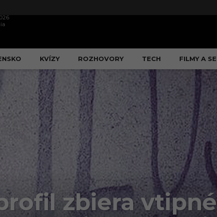
2026
ia
ENSKO
KVÍZY
ROZHOVORY
TECH
FILMY A SE
ofil zbiera vtipné