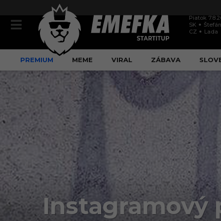
Piatok 7.8.
SK
Štefán
CZ
Lada
PREMIUM
MEME
VIRAL
ZÁBAVA
SLOV
Instagramový pr