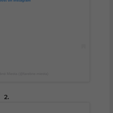
 post on Instagram
bné Miesta (@farebne.miesta)
2.