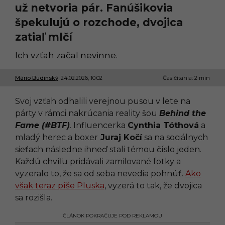
už netvoria pár. Fanúšikovia
špekulujú o rozchode, dvojica
zatiaľ mlčí
Ich vzťah začal nevinne.
Mário Budinský
24.02.2026, 10:02
2
Čas čítania: 2 min
4
.
Svoj vzťah odhalili verejnou pusou v lete na
0
2
párty v rámci nakrúcania reality šou
Behind the
.
Fame (#BTF)
. Influencerka
Cynthia Tóthová
a
2
0
mladý herec a boxer
Juraj Kočí
sa na sociálnych
2
sieťach následne ihneď stali témou číslo jeden.
6
,
Každú chvíľu pridávali zamilované fotky a
1
vyzeralo to, že sa od seba nevedia pohnúť.
Ako
0
:
však teraz píše Pluska
, vyzerá to tak, že dvojica
0
sa rozišla.
2
ČLÁNOK POKRAČUJE POD REKLAMOU