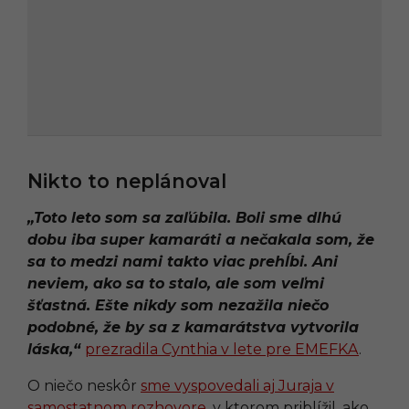
Nikto to neplánoval
„Toto leto som sa zaľúbila. Boli sme dlhú
dobu iba super kamaráti a nečakala som, že
sa to medzi nami takto viac prehĺbi. Ani
neviem, ako sa to stalo, ale som veľmi
šťastná. Ešte nikdy som nezažila niečo
podobné, že by sa z kamarátstva vytvorila
láska,“
prezradila Cynthia v lete pre EMEFKA
.
O niečo neskôr
sme vyspovedali aj Juraja v
samostatnom rozhovore
, v ktorom priblížil, ako