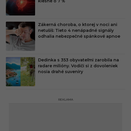
klesne o 7 %
Zákerná choroba, o ktorej v noci ani
netušíš: Tieto 4 nenápadné signály
odhalia nebezpečné spánkové apnoe
Dedinka s 353 obyvateľmi zarobila na
radare milióny. Vodiči si z dovoleniek
nosia drahé suveníry
REKLAMA