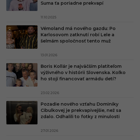
Suma ťa poriadne prekvapí
11.10.2025
Vémoland má nového gazdu: Po
Karlosovom zatknutí robí Lele a
šelmám spoločnosť tento muž
13.01.2026
Boris Kollár je najväčším platiteľom
výživného v histórii Slovenska. Koľko
ho stojí financovať armádu detí?
23.02.2026
Pozadie nového vzťahu Dominiky
Cibulkovej je prekvapivejšie, než sa
zdalo. Odhalili to fotky z minulosti
27.01.2026