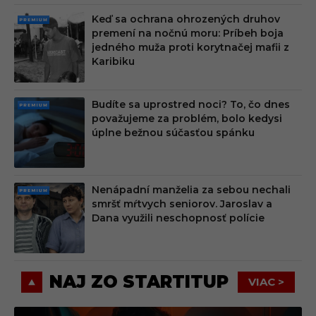
Keď sa ochrana ohrozených druhov
PRE
premení na nočnú moru: Príbeh boja
MIU
jedného muža proti korytnačej mafii z
M
Karibiku
Budíte sa uprostred noci? To, čo dnes
PRE
považujeme za problém, bolo kedysi
MIU
úplne bežnou súčasťou spánku
M
Nenápadní manželia za sebou nechali
PRE
smršť mŕtvych seniorov. Jaroslav a
MIU
Dana využili neschopnosť polície
M
NAJ ZO STARTITUP
VIAC >