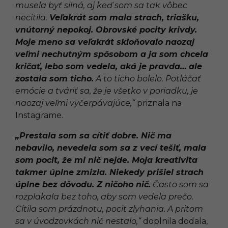
musela byť silná, aj keď som sa tak vôbec
necítila.
Veľakrát som mala strach, triašku,
vnútorný nepokoj. Obrovské pocity krivdy.
Moje meno sa veľakrát skloňovalo naozaj
veľmi nechutným spôsobom a ja som chcela
kričať, lebo som vedela, aká je pravda…
ale
zostala som ticho.
A to ticho bolelo. Potláčať
emócie a tváriť sa, že je všetko v poriadku, je
naozaj veľmi vyčerpávajúce,“
priznala na
Instagrame.
„Prestala som sa cítiť dobre. Nič ma
nebavilo, nevedela som sa z vecí tešiť, mala
som pocit, že mi nič nejde. Moja kreativita
takmer úplne zmizla. Niekedy prišiel strach
úplne bez dôvodu. Z ničoho nič.
Často som sa
rozplakala bez toho, aby som vedela prečo.
Cítila som prázdnotu, pocit zlyhania. A pritom
sa v úvodzovkách nič nestalo,“
doplnila dodala,