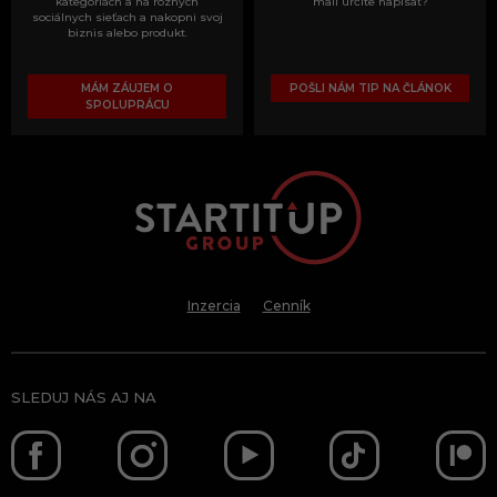
kategóriách a na rôznych
mali určite napísať?
sociálnych sieťach a nakopni svoj
biznis alebo produkt.
MÁM ZÁUJEM O
POŠLI NÁM TIP NA ČLÁNOK
SPOLUPRÁCU
Inzercia
Cenník
SLEDUJ NÁS AJ NA