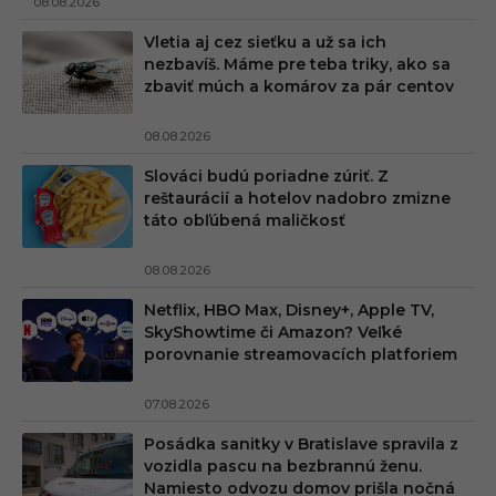
08.08.2026
Vletia aj cez sieťku a už sa ich
nezbavíš. Máme pre teba triky, ako sa
zbaviť múch a komárov za pár centov
08.08.2026
Slováci budú poriadne zúriť. Z
reštaurácií a hotelov nadobro zmizne
táto obľúbená maličkosť
08.08.2026
Netflix, HBO Max, Disney+, Apple TV,
SkyShowtime či Amazon? Veľké
porovnanie streamovacích platforiem
07.08.2026
Posádka sanitky v Bratislave spravila z
vozidla pascu na bezbrannú ženu.
Namiesto odvozu domov prišla nočná