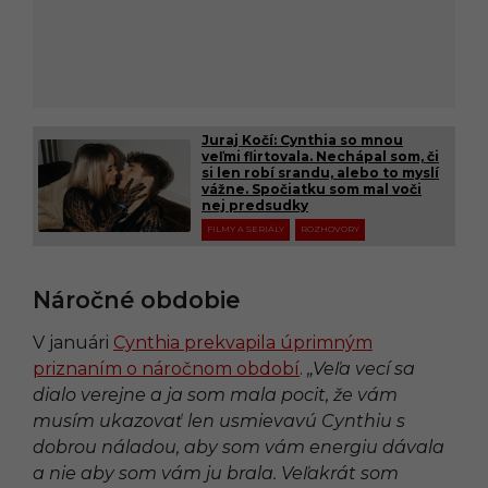
Juraj Kočí: Cynthia so mnou
veľmi flirtovala. Nechápal som, či
si len robí srandu, alebo to myslí
vážne. Spočiatku som mal voči
nej predsudky
FILMY A SERIÁLY
ROZHOVORY
Náročné obdobie
V januári
Cynthia prekvapila úprimným
priznaním o náročnom období
.
„Veľa vecí sa
dialo verejne a ja som mala pocit, že vám
musím ukazovať len usmievavú Cynthiu s
dobrou náladou, aby som vám energiu dávala
a nie aby som vám ju brala. Veľakrát som