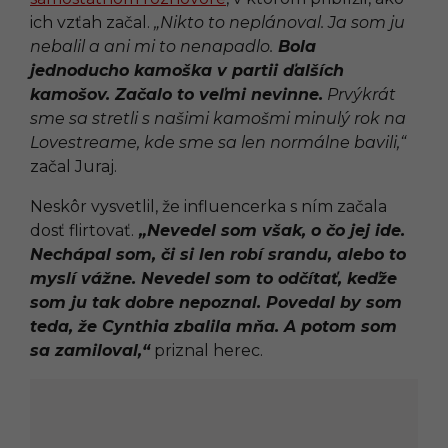
ich vzťah začal.
„Nikto to neplánoval. Ja som ju
nebalil a ani mi to nenapadlo.
Bola
jednoducho kamoška v partii ďalších
kamošov. Začalo to veľmi nevinne.
Prvýkrát
sme sa stretli s našimi kamošmi minulý rok na
Lovestreame, kde sme sa len normálne bavili,“
začal Juraj.
Neskôr vysvetlil, že influencerka s ním začala
dosť flirtovať.
„Nevedel som však, o čo jej ide.
Nechápal som, či si len robí srandu, alebo to
myslí vážne. Nevedel som to odčítať, keďže
som ju tak dobre nepoznal. Povedal by som
teda, že
Cynthia zbalila mňa
. A potom som
sa zamiloval,“
priznal herec.