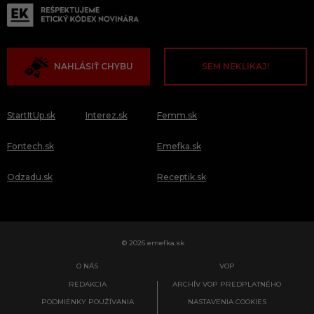
NAHLÁSIŤ CHYBU
SEM NEKLIKAJ!
StartItUp.sk
Interez.sk
Femm.sk
Fontech.sk
Emefka.sk
Odzadu.sk
Receptik.sk
© 2026 emefka.sk
O NÁS
VOP
REDAKCIA
ARCHÍV VOP PREDPLATNÉHO
PODMIENKY POUŽÍVANIA
NASTAVENIA COOKIES