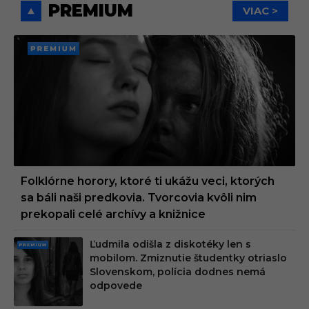
PREMIUM
VIAC >
PREMI
UM
Folklórne horory, ktoré ti ukážu veci, ktorých
sa báli naši predkovia. Tvorcovia kvôli nim
prekopali celé archívy a knižnice
Ľudmila odišla z diskotéky len s
PRE
mobilom. Zmiznutie študentky otriaslo
MIU
Slovenskom, polícia dodnes nemá
M
odpovede