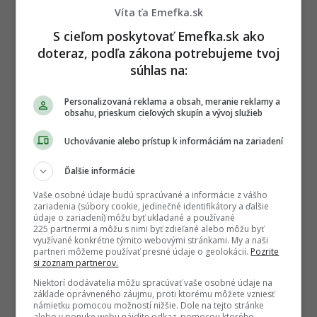
Víta ťa Emefka.sk
Sledujte nás na Google Správy
S cieľom poskytovať Emefka.sk ako
Nenechajte si ujsť žiadne dôležité novinky.
doteraz, podľa zákona potrebujeme tvoj
☆
Sledovať
súhlas na:
★
Po otvorení kliknite na hviezdičku
Sledovať
Personalizovaná reklama a obsah, meranie reklamy a
obsahu, prieskum cieľových skupín a vývoj služieb
REKLAMA
Uchovávanie alebo prístup k informáciám na zariadení
Ďalšie informácie
Vaše osobné údaje budú spracúvané a informácie z vášho
zariadenia (súbory cookie, jedinečné identifikátory a ďalšie
údaje o zariadení) môžu byť ukladané a používané
225 partnermi a môžu s nimi byť zdieľané alebo môžu byť
využívané konkrétne týmito webovými stránkami. My a naši
partneri môžeme používať presné údaje o geolokácii.
Pozrite
si zoznam partnerov.
Niektorí dodávatelia môžu spracúvať vaše osobné údaje na
základe oprávneného záujmu, proti ktorému môžete vzniesť
námietku pomocou možností nižšie. Dole na tejto stránke
alebo v ponuke webu nájdite odkaz, pomocou ktorého