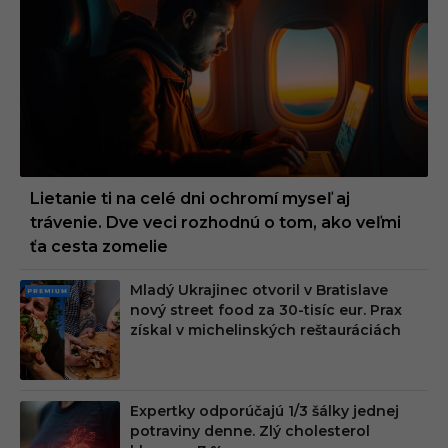
Lietanie ti na celé dni ochromí myseľ aj
trávenie. Dve veci rozhodnú o tom, ako veľmi
ťa cesta zomelie
Mladý Ukrajinec otvoril v Bratislave
PRE
nový street food za 30-tisíc eur. Prax
MIU
získal v michelinských reštauráciách
M
Expertky odporúčajú 1/3 šálky jednej
potraviny denne. Zlý cholesterol