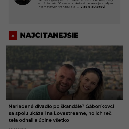
sa už viac ako 10 rokov profesionálne venuje analýze
internetových trendov, digi
...
viac o autorovi
NAJČÍTANEJŠIE
Nariadené divadlo po škandále? Gáboríkovci
sa spolu ukázali na Lovestreame, no ich reč
tela odhalila úplne všetko