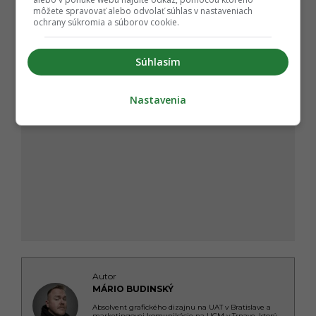
môžete spravovať alebo odvolať súhlas v nastaveniach
ochrany súkromia a súborov cookie.
Súhlasím
Nastavenia
Autor
MÁRIO BUDINSKÝ
Absolvent grafického dizajnu na UAT v Bratislave a
marketingovej komunikácie na UCM v Trnave, ktorý