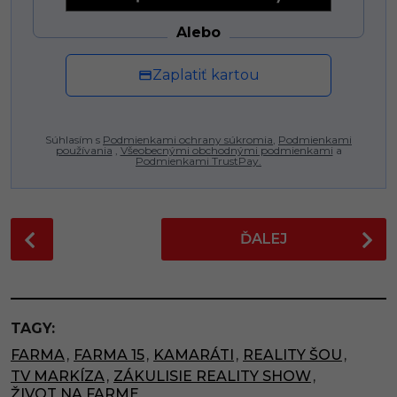
Alebo
Zaplatiť kartou
Súhlasím s
Podmienkami ochrany súkromia
,
Podmienkami
používania
,
Všeobecnými obchodnými podmienkami
a
Podmienkami TrustPay.
P
ĎALEJ
o
s
t
P
TAGY:
a
FARMA
,
FARMA 15
,
KAMARÁTI
,
REALITY ŠOU
,
g
TV MARKÍZA
,
ZÁKULISIE REALITY SHOW
,
i
ŽIVOT NA FARME