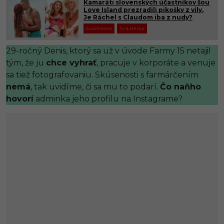
Kamaráti slovenských účastníkov šou
Love Island prezradili pikošky z vily.
Je Ráchel s Claudom iba z nudy?
SLOVENSKO
TV & MEDIA
29-ročný Denis, ktorý sa už v úvode Farmy 15 netajil
tým, že ju
chce vyhrať
, pracuje v korporáte a venuje
sa tiež fotografovaniu. Skúsenosti s farmárčením
nemá
, tak uvidíme, či sa mu to podarí.
Čo naňho
hovorí
adminka jeho profilu na Instagrame?