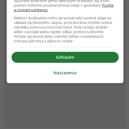
využívané konkrétne týmito webovými stránkami. My a naši
partneri môžeme používať presné údaje o geolokácii.
Pozrite
si zoznam partnerov.
Niektorí dodávatelia môžu spracúvať vaše osobné údaje na
základe oprávneného záujmu, proti ktorému môžete vzniesť
námietku pomocou možností nižšie. Dole na tejto stránke
alebo v ponuke webu nájdite odkaz, pomocou ktorého
môžete spravovať alebo odvolať súhlas v nastaveniach
ochrany súkromia a súborov cookie.
Súhlasím
Nastavenia