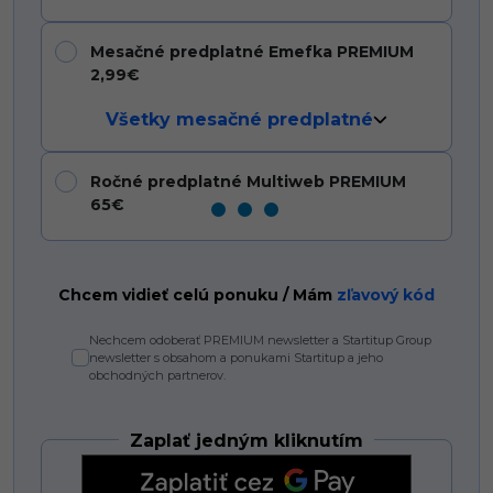
Mesačné predplatné Emefka PREMIUM
2,99€
Všetky mesačné predplatné
Ročné predplatné Multiweb PREMIUM
65€
Chcem vidieť celú ponuku / Mám
zľavový kód
Nechcem odoberať PREMIUM newsletter a Startitup Group
newsletter s obsahom a ponukami Startitup a jeho
obchodných partnerov.
Zaplať jedným kliknutím