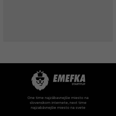
One time najzábavnejšie miesto na
slovenskom internete, next time
najzabávnejšie miesto na svete