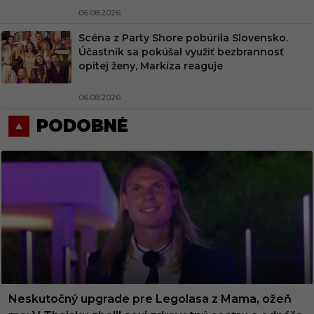
06.08.2026
Scéna z Party Shore pobúrila Slovensko.
Účastník sa pokúšal využiť bezbrannosť
opitej ženy, Markíza reaguje
06.08.2026
PODOBNÉ
Neskutočný upgrade pre Legolasa z Mama, ožeň