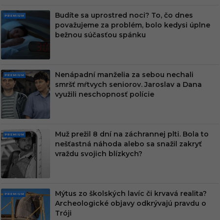
Budíte sa uprostred noci? To, čo dnes
PRE
považujeme za problém, bolo kedysi úplne
MIU
bežnou súčasťou spánku
M
Nenápadní manželia za sebou nechali
PRE
smršť mŕtvych seniorov. Jaroslav a Dana
MIU
využili neschopnosť polície
M
Muž prežil 8 dní na záchrannej plti. Bola to
PRE
nešťastná náhoda alebo sa snažil zakryť
MIU
vraždu svojich blízkych?
M
Mýtus zo školských lavíc či krvavá realita?
PRE
Archeologické objavy odkrývajú pravdu o
MIU
Tróji