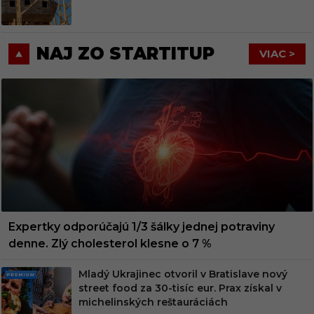
M
NAJ ZO STARTITUP
VIAC >
Expertky odporúčajú 1/3 šálky jednej potraviny
denne. Zlý cholesterol klesne o 7 %
Mladý Ukrajinec otvoril v Bratislave nový
PRE
street food za 30-tisíc eur. Prax získal v
MIU
michelinských reštauráciách
M