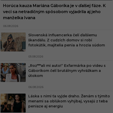
Horúca kauza Mariána Gáboríka je v ďalšej fáze. K
veci sa netradičným spôsobom vyjadrila aj jeho
manželka Ivana
06.08.2026
Slovenská influencerka čelí ďalšiemu
škandálu. Z cudzích domov si robí
fotokútik, majitelia penia a hrozia súdom
05.08.2026
„Roz***ali mi auto!“ Exfarmárka po videu s
Gáboríkom čelí brutálnym vyhrážkam a
útokom
06.08.2026
Láska s nimi ťa vyjde draho. Ženám s týmito
menami sa oblúkom vyhýbaj, vysajú z teba
peniaze aj energiu