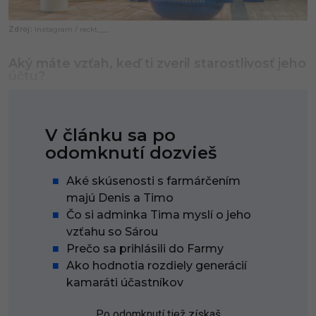
Instagram / reckt___
Aký máte vzťah, keď ti zveril starostlivosť jeho
účtu?
V článku sa po
odomknutí dozvieš
Aké skúsenosti s farmárčením
majú Denis a Timo
Čo si adminka Tima myslí o jeho
vzťahu so Sárou
Prečo sa prihlásili do Farmy
Ako hodnotia rozdiely generácií
kamaráti účastníkov
Po odomknutí tiež získaš