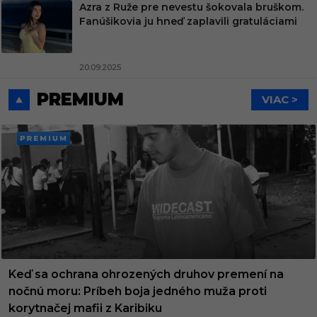
Azra z Ruže pre nevestu šokovala bruškom.
Fanúšikovia ju hneď zaplavili gratuláciami
20.09.2025
PREMIUM
VIAC >
PREMI
UM
Keď sa ochrana ohrozených druhov premení na
nočnú moru: Príbeh boja jedného muža proti
korytnačej mafii z Karibiku