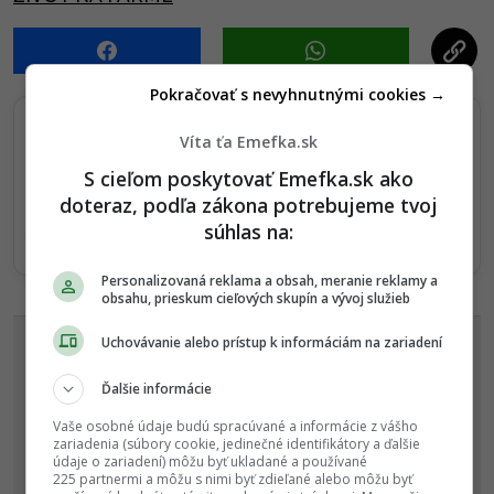
n
a
t
Pokračovať s nevyhnutnými cookies →
i
o
Víta ťa Emefka.sk
Sledujte nás na Google Správy
n
S cieľom poskytovať Emefka.sk ako
Nenechajte si ujsť žiadne dôležité novinky.
doteraz, podľa zákona potrebujeme tvoj
☆
Sledovať
súhlas na:
★
Po otvorení kliknite na hviezdičku
Sledovať
Personalizovaná reklama a obsah, meranie reklamy a
obsahu, prieskum cieľových skupín a vývoj služieb
REKLAMA
Uchovávanie alebo prístup k informáciám na zariadení
Ďalšie informácie
Vaše osobné údaje budú spracúvané a informácie z vášho
zariadenia (súbory cookie, jedinečné identifikátory a ďalšie
údaje o zariadení) môžu byť ukladané a používané
225 partnermi a môžu s nimi byť zdieľané alebo môžu byť