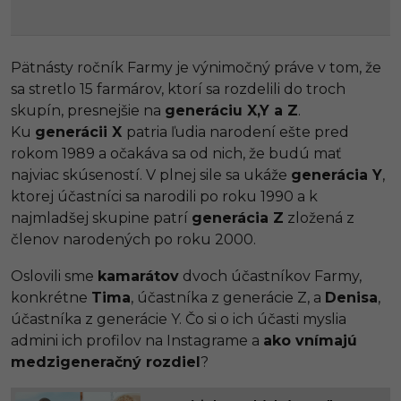
Pätnásty ročník Farmy je výnimočný práve v tom, že
sa stretlo 15 farmárov, ktorí sa rozdelili do troch
skupín, presnejšie na
generáciu X,Y a Z
.
Ku
generácii X
patria ľudia narodení ešte pred
rokom 1989 a očakáva sa od nich, že budú mať
najviac skúseností. V plnej sile sa ukáže
generácia Y
,
ktorej účastníci sa narodili po roku 1990 a k
najmladšej skupine patrí
generácia Z
zložená z
členov narodených po roku 2000.
Oslovili sme
kamarátov
dvoch účastníkov Farmy,
konkrétne
Tima
, účastníka z generácie Z, a
Denisa
,
účastníka z generácie Y. Čo si o ich účasti myslia
admini ich profilov na Instagrame a
ako vnímajú
medzigeneračný rozdiel
?