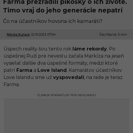
Farma prezradili pikošky o ich živote.
Timo vraj do jeho generácie nepatrí
Čo na účastníkov hovoria ich kamaráti?
Nikola Kulová
22.10.2023, 07:04
2
Čas čítania: 5 min
2
.
Úspech reality šou tento rok
láme rekordy
. Po
1
1
úspešnej Ruži pre nevestu začala Markíza na jeseň
.
vysielať ďalšie dva úspešné formáty, medzi ktoré
2
0
patrí
Farma
a
Love Island
. Kamarátov účastníkov
2
Love Islandu sme už
vyspovedali
, na rade je teraz
3
,
Farma.
1
4
ČLÁNOK POKRAČUJE POD REKLAMOU
:
4
6