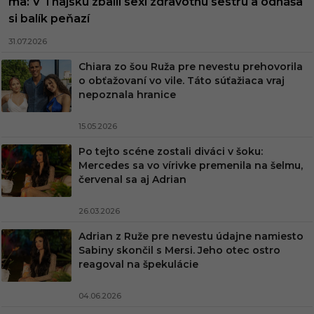
ma: V Thajsku zbalil sexi zdravotnú sestru a odnáša
si balík peňazí
31.07.2026
Chiara zo šou Ruža pre nevestu prehovorila
o obťažovaní vo vile. Táto súťažiaca vraj
nepoznala hranice
15.05.2026
Po tejto scéne zostali diváci v šoku:
Mercedes sa vo vírivke premenila na šelmu,
červenal sa aj Adrian
26.03.2026
Adrian z Ruže pre nevestu údajne namiesto
Sabiny skončil s Mersi. Jeho otec ostro
reagoval na špekulácie
04.06.2026