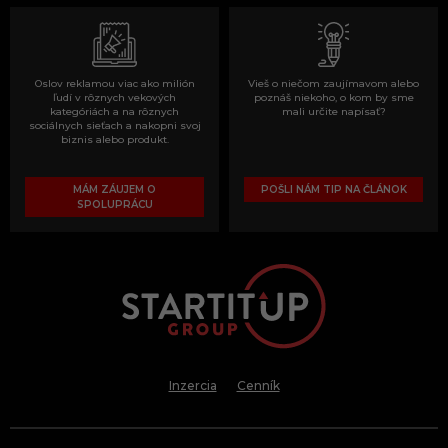
Oslov reklamou viac ako milión
Vieš o niečom zaujímavom alebo
ľudí v rôznych vekových
poznáš niekoho, o kom by sme
kategóriách a na rôznych
mali určite napísať?
sociálnych sieťach a nakopni svoj
biznis alebo produkt.
MÁM ZÁUJEM O
POŠLI NÁM TIP NA ČLÁNOK
SPOLUPRÁCU
Inzercia
Cenník