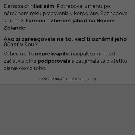
Denis sa prihlásil
sám
. Potreboval zmenu po
náročnom roku pracovania v korporáte. Rozhodoval
sa medzi
Farmou
a
zberom jahôd na Novom
Zélande
.
Ako si zareagovala na to, keď ti oznámil jeho
účasť v šou?
Vôbec ma to
neprekvapilo
, naopak som ho od
začiatku plne
podporovala
a zaujímala sa o všetko
dianie okolo toho.
ČLÁNOK POKRAČUJE POD REKLAMOU