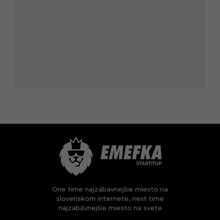
One time najzábavnejšie miesto na
slovenskom internete, next time
najzabávnejšie miesto na svete