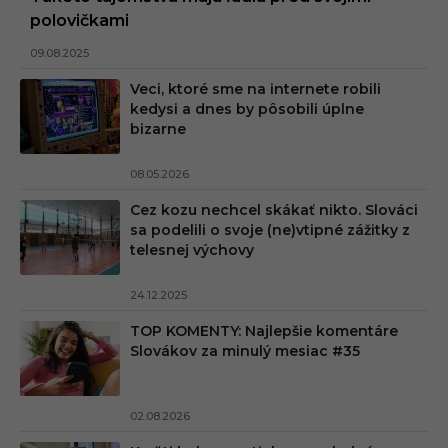
polovičkami
09.08.2025
Veci, ktoré sme na internete robili
kedysi a dnes by pôsobili úplne
bizarne
08.05.2026
Cez kozu nechcel skákať nikto. Slováci
sa podelili o svoje (ne)vtipné zážitky z
telesnej výchovy
24.12.2025
TOP KOMENTY: Najlepšie komentáre
Slovákov za minulý mesiac #35
02.08.2026