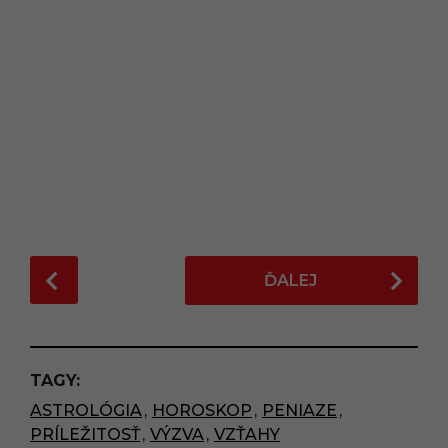
P
ĎALEJ
o
s
t
P
TAGY:
a
ASTROLÓGIA
,
HOROSKOP
,
PENIAZE
,
g
PRÍLEŽITOSŤ
,
VÝZVA
,
VZŤAHY