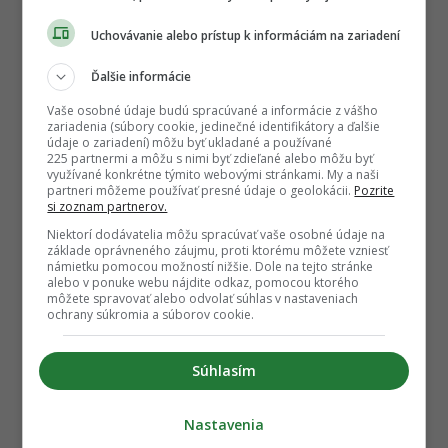
Uchovávanie alebo prístup k informáciám na zariadení
Ďalšie informácie
Vaše osobné údaje budú spracúvané a informácie z vášho
zariadenia (súbory cookie, jedinečné identifikátory a ďalšie
údaje o zariadení) môžu byť ukladané a používané
225 partnermi a môžu s nimi byť zdieľané alebo môžu byť
využívané konkrétne týmito webovými stránkami. My a naši
partneri môžeme používať presné údaje o geolokácii.
Pozrite
si zoznam partnerov.
Niektorí dodávatelia môžu spracúvať vaše osobné údaje na
základe oprávneného záujmu, proti ktorému môžete vzniesť
námietku pomocou možností nižšie. Dole na tejto stránke
alebo v ponuke webu nájdite odkaz, pomocou ktorého
môžete spravovať alebo odvolať súhlas v nastaveniach
ochrany súkromia a súborov cookie.
Súhlasím
Nastavenia