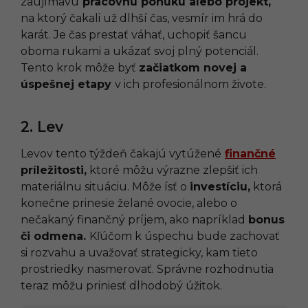
zaujímavú
pracovnú ponuku alebo projekt,
na ktorý čakali už dlhší čas, vesmír im hrá do
karát. Je čas prestať váhať, uchopiť šancu
oboma rukami a ukázať svoj plný potenciál.
Tento krok môže byť
začiatkom novej a
úspešnej etapy
v ich profesionálnom živote.
2. Lev
Levov tento týždeň čakajú vytúžené
finančné
príležitosti,
ktoré môžu výrazne zlepšiť ich
materiálnu situáciu. Môže ísť o
investíciu,
ktorá
konečne prinesie želané ovocie, alebo o
nečakaný finančný príjem, ako napríklad
bonus
či odmena.
Kľúčom k úspechu bude zachovať
si rozvahu a uvažovať strategicky, kam tieto
prostriedky nasmerovať. Správne rozhodnutia
teraz môžu priniesť dlhodobý úžitok.