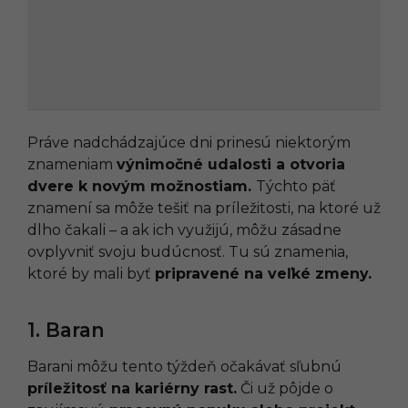
Práve nadchádzajúce dni prinesú niektorým
znameniam
výnimočné udalosti a otvoria
dvere k novým možnostiam.
Týchto päť
znamení sa môže tešiť na príležitosti, na ktoré už
dlho čakali – a ak ich využijú, môžu zásadne
ovplyvniť svoju budúcnosť. Tu sú znamenia,
ktoré by mali byť
pripravené na veľké zmeny.
1. Baran
Barani môžu tento týždeň očakávať sľubnú
príležitosť na kariérny rast.
Či už pôjde o