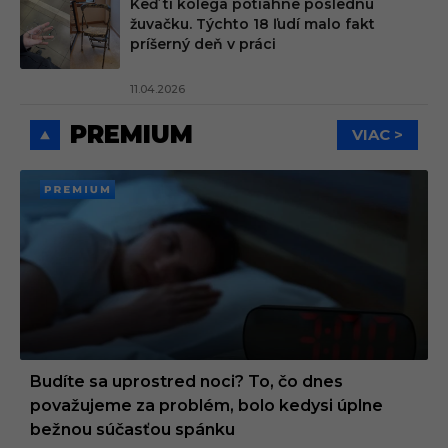
Keď ti kolega potiahne poslednú
žuvačku. Týchto 18 ľudí malo fakt
príšerný deň v práci
11.04.2026
PREMIUM
VIAC >
PREMI
UM
Budíte sa uprostred noci? To, čo dnes
považujeme za problém, bolo kedysi úplne
bežnou súčasťou spánku