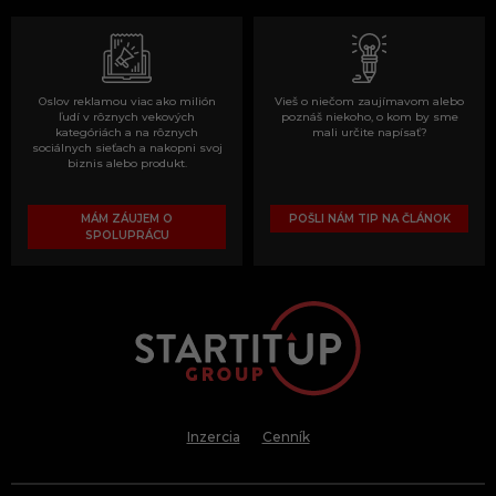
Oslov reklamou viac ako milión
Vieš o niečom zaujímavom alebo
ľudí v rôznych vekových
poznáš niekoho, o kom by sme
kategóriách a na rôznych
mali určite napísať?
sociálnych sieťach a nakopni svoj
biznis alebo produkt.
MÁM ZÁUJEM O
POŠLI NÁM TIP NA ČLÁNOK
SPOLUPRÁCU
Inzercia
Cenník