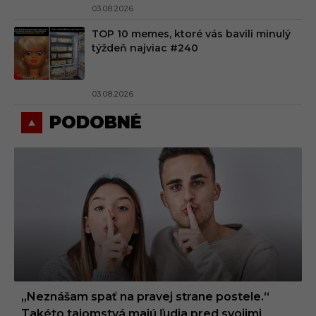
03.08.2026
TOP 10 memes, ktoré vás bavili minulý
týždeň najviac #240
03.08.2026
PODOBNÉ
„Neznášam spať na pravej strane postele.“
Takéto tajomstvá majú ľudia pred svojimi