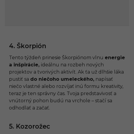
4. Škorpión
Tento týždeň prinesie Škorpiónom vlnu
energie
a inšpirácie,
ideálnu na rozbeh nových
projektov a tvorivých aktivít. Ak ťa už dlhšie láka
pustiť sa
do niečoho umeleckého,
napísať
niečo vlastné alebo rozvíjať inú formu kreativity,
teraz je ten správny čas. Tvoja predstavivosť a
vnútorný pohon budú na vrchole – stačí sa
odhodlať a začať.
5. Kozorožec