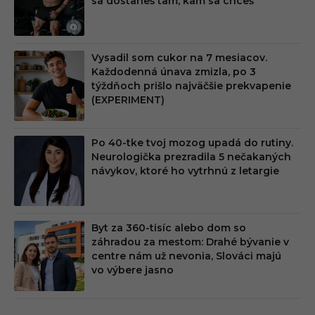
sa dostaneš tam, kam sa chceš
Vysadil som cukor na 7 mesiacov.
Každodenná únava zmizla, po 3
týždňoch prišlo najväčšie prekvapenie
(EXPERIMENT)
Po 40-tke tvoj mozog upadá do rutiny.
Neurologička prezradila 5 nečakaných
návykov, ktoré ho vytrhnú z letargie
Byt za 360-tisíc alebo dom so
záhradou za mestom: Drahé bývanie v
centre nám už nevonia, Slováci majú
vo výbere jasno