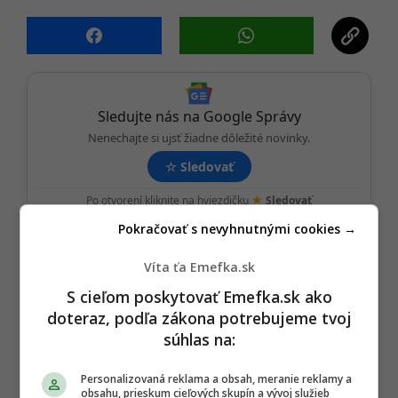
i
n
a
t
i
o
Sledujte nás na Google Správy
n
Nenechajte si ujsť žiadne dôležité novinky.
☆
Sledovať
★
Po otvorení kliknite na hviezdičku
Sledovať
Pokračovať s nevyhnutnými cookies →
REKLAMA
Víta ťa Emefka.sk
S cieľom poskytovať Emefka.sk ako
doteraz, podľa zákona potrebujeme tvoj
súhlas na:
Personalizovaná reklama a obsah, meranie reklamy a
obsahu, prieskum cieľových skupín a vývoj služieb