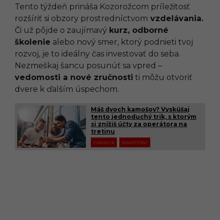
Tento týždeň prináša Kozorožcom príležitosť
rozšíriť si obzory prostredníctvom
vzdelávania.
Či už pôjde o zaujímavý
kurz, odborné
školenie
alebo nový smer, ktorý podnieti tvoj
rozvoj, je to ideálny čas investovať do seba.
Nezmeškaj šancu posunúť sa vpred –
vedomosti a nové zručnosti
ti môžu otvoriť
dvere k ďalším úspechom.
Máš dvoch kamošov? Vyskúšaj
tento jednoduchý trik, s ktorým
si znížiš účty za operátora na
tretinu
FINANCIE
SMARTFÓNY