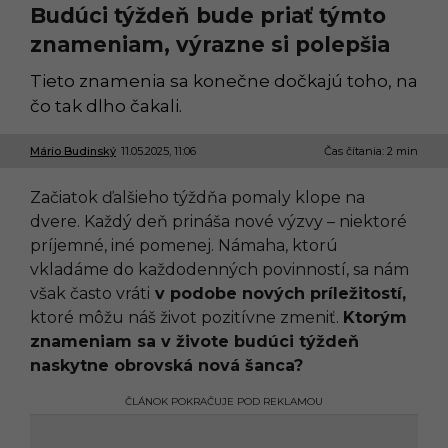
Budúci týždeň bude priať týmto
znameniam, výrazne si polepšia
Tieto znamenia sa konečne dočkajú toho, na
čo tak dlho čakali.
Mário Budinský
11.05.2025, 11:06
1
Čas čítania: 2 min
1
.
Začiatok ďalšieho týždňa pomaly klope na
0
5
dvere. Každý deň prináša nové výzvy – niektoré
.
príjemné, iné pomenej. Námaha, ktorú
2
0
vkladáme do každodenných povinností, sa nám
2
však často vráti
v podobe nových príležitostí,
5
,
ktoré môžu náš život pozitívne zmeniť.
Ktorým
1
znameniam sa v živote budúci týždeň
1
:
naskytne obrovská nová šanca?
2
7
ČLÁNOK POKRAČUJE POD REKLAMOU