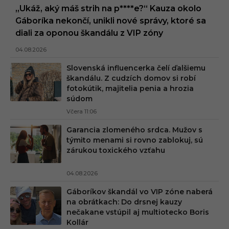
„Ukáž, aký máš strih na p****e?“ Kauza okolo
Gáboríka nekončí, unikli nové správy, ktoré sa
diali za oponou škandálu z VIP zóny
04.08.2026
Slovenská influencerka čelí ďalšiemu
škandálu. Z cudzích domov si robí
fotokútik, majitelia penia a hrozia
súdom
Včera 11:06
Garancia zlomeného srdca. Mužov s
týmito menami si rovno zablokuj, sú
zárukou toxického vzťahu
04.08.2026
Gáboríkov škandál vo VIP zóne naberá
na obrátkach: Do drsnej kauzy
nečakane vstúpil aj multiotecko Boris
Kollár