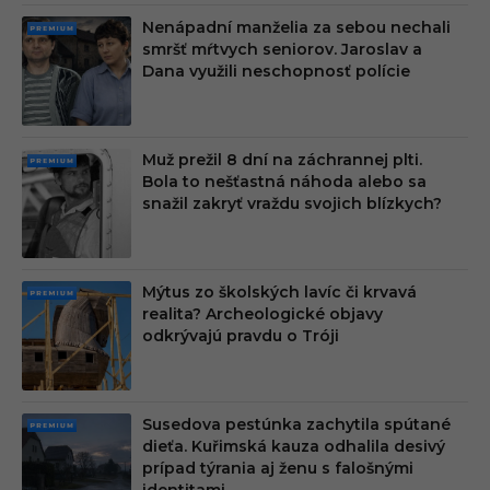
Nenápadní manželia za sebou nechali
PRE
smršť mŕtvych seniorov. Jaroslav a
MIU
Dana využili neschopnosť polície
M
Muž prežil 8 dní na záchrannej plti.
PRE
Bola to nešťastná náhoda alebo sa
MIU
snažil zakryť vraždu svojich blízkych?
M
Mýtus zo školských lavíc či krvavá
PRE
realita? Archeologické objavy
MIU
odkrývajú pravdu o Tróji
M
Susedova pestúnka zachytila spútané
PRE
dieťa. Kuřimská kauza odhalila desivý
MIU
prípad týrania aj ženu s falošnými
M