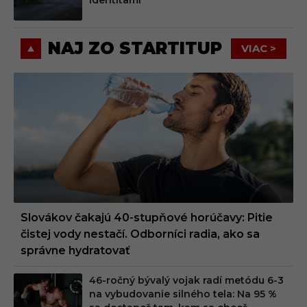
identitami
NAJ ZO STARTITUP
VIAC >
Slovákov čakajú 40-stupňové horúčavy: Pitie
čistej vody nestačí. Odborníci radia, ako sa
správne hydratovať
46-ročný bývalý vojak radí metódu 6-3
na vybudovanie silného tela: Na 95 %