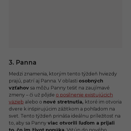
3. Panna
Medzi znamenia, ktorým tento týždeň hviezdy
prajú, patrí aj Panna. V oblasti
osobných
vzťahov
sa môžu Panny tešiť na zaujímavé
zmeny – či už pôjde
o posilnenie existujúcich
väzieb
alebo o
nové stretnutia,
ktoré im otvoria
dvere k inšpirujúcim zážitkom a pohľadom na
svet. Tento týždeň prináša ideálnu príležitosť na
to, aby sa Panny
viac otvorili ľuďom a prijali
to, čo im život ponúka.
Vstúp do nového