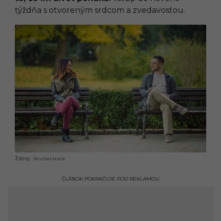
týždňa s otvoreným srdcom a zvedavosťou.
Shutterstock
ČLÁNOK POKRAČUJE POD REKLAMOU