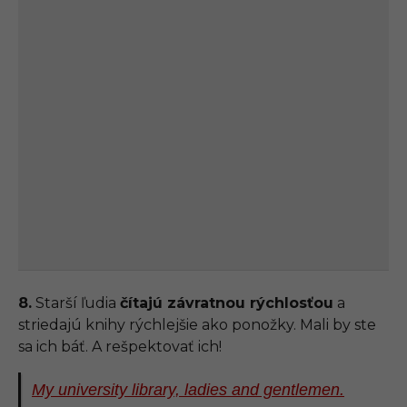
8.
Starší ľudia
čítajú závratnou rýchlosťou
a
striedajú knihy rýchlejšie ako ponožky. Mali by ste
sa ich báť. A rešpektovať ich!
My university library, ladies and gentlemen.