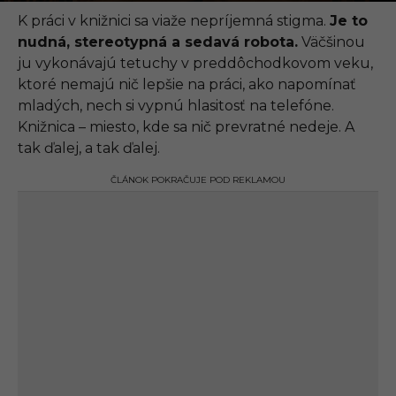
.
0
K práci v knižnici sa viaže nepríjemná stigma.
Je to
9
nudná, stereotypná a sedavá robota.
Väčšinou
.
2
ju vykonávajú tetuchy v preddôchodkovom veku,
0
ktoré nemajú nič lepšie na práci, ako napomínať
2
3
mladých, nech si vypnú hlasitosť na telefóne.
,
Knižnica – miesto, kde sa nič prevratné nedeje. A
1
2
tak ďalej, a tak ďalej.
:
4
ČLÁNOK POKRAČUJE POD REKLAMOU
1