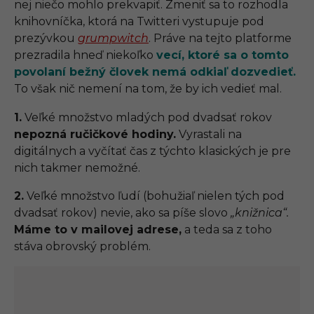
nej niečo mohlo prekvapiť. Zmeniť sa to rozhodla
knihovníčka, ktorá na Twitteri vystupuje pod
prezývkou
grumpwitch
. Práve na tejto platforme
prezradila hneď niekoľko
vecí, ktoré sa o tomto
povolaní bežný človek nemá odkiaľ dozvedieť.
To však nič nemení na tom, že by ich vedieť mal.
1.
Veľké množstvo mladých pod dvadsať rokov
nepozná ručičkové hodiny.
Vyrastali na
digitálnych a vyčítať čas z týchto klasických je pre
nich takmer nemožné.
2.
Veľké množstvo ľudí (bohužiaľ nielen tých pod
dvadsať rokov) nevie, ako sa píše slovo
„knižnica“.
Máme to v mailovej adrese,
a teda sa z toho
stáva obrovský problém.