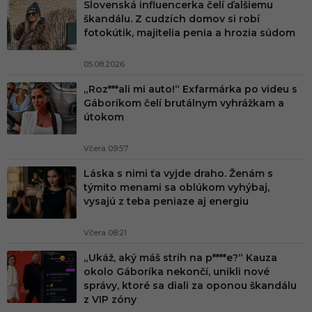
Slovenská influencerka čelí ďalšiemu
škandálu. Z cudzích domov si robí
fotokútik, majitelia penia a hrozia súdom
05.08.2026
„Roz***ali mi auto!“ Exfarmárka po videu s
Gáboríkom čelí brutálnym vyhrážkam a
útokom
Včera 09:57
Láska s nimi ťa vyjde draho. Ženám s
týmito menami sa oblúkom vyhýbaj,
vysajú z teba peniaze aj energiu
Včera 08:21
„Ukáž, aký máš strih na p****e?“ Kauza
okolo Gáboríka nekončí, unikli nové
správy, ktoré sa diali za oponou škandálu
z VIP zóny