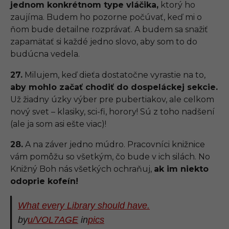
jednom konkrétnom type vláčika,
ktorý ho
zaujíma. Budem ho pozorne počúvať, keď mi o
ňom bude detailne rozprávať. A budem sa snažiť
zapamätať si každé jedno slovo, aby som to do
budúcna vedela.
27.
Milujem, keď dieťa dostatočne vyrastie na to,
aby mohlo začať chodiť do dospeláckej sekcie.
Už žiadny úzky výber pre pubertiakov, ale celkom
nový svet – klasiky, sci-fi, horory! Sú z toho nadšení
(ale ja som asi ešte viac)!
28.
A na záver jedno múdro. Pracovníci knižnice
vám pomôžu so všetkým, čo bude v ich silách. No
Knižný Boh nás všetkých ochraňuj,
ak im niekto
odoprie kofeín!
What every Library should have.
by
u/VOL7AGE
in
pics