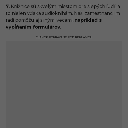
7.
Knižnice sú skvelým miestom pre slepých ľudí, a
to nielen vďaka audioknihám. Naši zamestnanci im
radi pomôžu aj s inými vecami,
napríklad s
vypĺňaním formulárov.
ČLÁNOK POKRAČUJE POD REKLAMOU