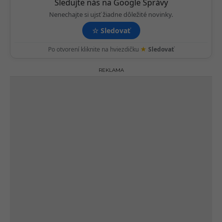
n
Sledujte nás na Google Správy
Nenechajte si ujsť žiadne dôležité novinky.
☆
Sledovať
★
Po otvorení kliknite na hviezdičku
Sledovať
REKLAMA