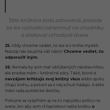
Táto knižnica bola zatvorená, pretože
sa los rozhodol zdriemnuť na chodníku
a blokoval vchodové dvere.
25.
Vždy chceme vedieť, čo ste si o knihe mysleli.
Naozaj nás zaujíma váš názor!
Chceme vedieť, čo
odporučiť iným.
26.
Nemala by som mať obľúbených návštevníkov,
ale predsa mám – knižničné páry. Také, ktoré si
navzájom kritizujú svoj knižný vkus
alebo spolu
čítajú knihu, a potom sa o nej schuti hádajú. A ešte
mám rada autistické detičky.
Pokojne sa vyšplhám aj na tú najvyššiu policu na
svete, len aby som chlapčekovi našla knižku
o