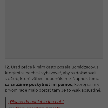
12.
Úrad práce k nám často posiela uchádzačov, s
ktorými sa nechcú vybavovať, aby sa dožadovali
služieb, ktoré vôbec neponúkame. Napriek tomu
sa snažíme poskytnúť im pomoc,
ktorej sa im v
prvom rade malo dostať tam. Je to však absurdné.
„Please do not let in the cat.“