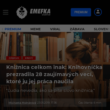
PREMIUM
PREMIUM
MEME
VIRAL
ZÁBAVA
SLOVEN
ZÁBAVA
KNIHY
,
Knižnica celkom inak: Knihovníčka
prezradila 28 zaujímavých vecí,
ktoré ju jej práca naučila
"Ľudia nevedia, ako sa píše slovo knižnica."
Michaela Molnárová
23.05.2019, 17:36
1
Čas čítania: 6 min
4