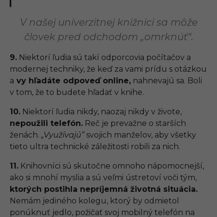
V našej univerzitnej knižnici sa môže
človek pred odchodom „omrknúť“.
9.
Niektorí ľudia sú takí odporcovia počítačov a
modernej techniky, že keď za vami prídu s otázkou
a
vy hľadáte odpoveď online,
nahnevajú sa. Boli
v tom, že to budete hľadať v knihe.
10.
Niektorí ľudia nikdy, naozaj nikdy v živote,
nepoužili telefón.
Reč je prevažne o starších
ženách.
„Využívajú“
svojich manželov, aby všetky
tieto ultra technické záležitosti robili za nich.
11.
Knihovníci sú skutočne omnoho nápomocnejší,
ako si mnohí myslia a sú veľmi ústretoví voči tým,
ktorých postihla nepríjemná životná situácia.
Nemám jediného kolegu, ktorý by odmietol
ponúknuť jedlo, požičať svoj mobilný telefón na