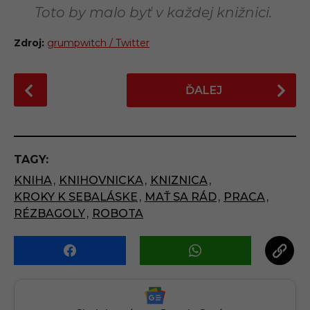
Toto by malo byť v každej knižnici.
Zdroj:
grumpwitch / Twitter
P
ĎALEJ
o
s
t
P
TAGY:
a
KNIHA
,
KNIHOVNICKA
,
KNIZNICA
,
g
KROKY K SEBALÁSKE
,
MAŤ SA RÁD
,
PRACA
,
i
RÉZBAGOLY
,
ROBOTA
n
a
t
i
o