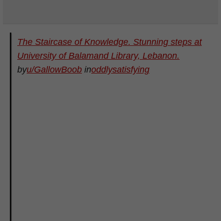
The Staircase of Knowledge. Stunning steps at
University of Balamand Library, Lebanon.
by
u/GallowBoob
in
oddlysatisfying