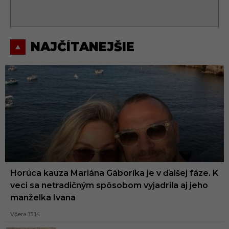
NAJČÍTANEJŠIE
Horúca kauza Mariána Gáboríka je v ďalšej fáze. K
veci sa netradičným spôsobom vyjadrila aj jeho
manželka Ivana
Včera 15:14