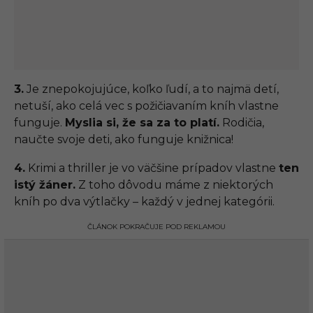
3.
Je znepokojujúce, koľko ľudí, a to najmä detí,
netuší, ako celá vec s požičiavaním kníh vlastne
funguje.
Myslia si, že sa za to platí.
Rodičia,
naučte svoje deti, ako funguje knižnica!
4.
Krimi a thriller je vo väčšine prípadov vlastne
ten
istý žáner.
Z toho dôvodu máme z niektorých
kníh po dva výtlačky – každý v jednej kategórii.
ČLÁNOK POKRAČUJE POD REKLAMOU