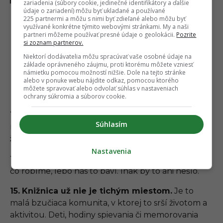
zariadenia (súbory cookie, jedinečné identifikátory a ďalšie
údaje o zariadení) môžu byť ukladané a používané
Prosím, nepúšťajte mačku do knižnice.
225 partnermi a môžu s nimi byť zdieľané alebo môžu byť
využívané konkrétne týmito webovými stránkami. My a naši
Jej meno je Max. Max je zlatý. Jeho
partneri môžeme používať presné údaje o geolokácii.
Pozrite
si zoznam partnerov.
majiteľ nechce, aby bol Max v knižnici.
Niektorí dodávatelia môžu spracúvať vaše osobné údaje na
My nechceme, aby bol Max v knižnici.
základe oprávneného záujmu, proti ktorému môžete vzniesť
námietku pomocou možností nižšie. Dole na tejto stránke
Max chce byť v knižnici. Prosím,
alebo v ponuke webu nájdite odkaz, pomocou ktorého
môžete spravovať alebo odvolať súhlas v nastaveniach
nepúšťajte Maxa do knižnice.
ochrany súkromia a súborov cookie.
13.
Väčšina knižníc predpokladá, že jej klienti majú
Súhlasím
mailovú adresu. Niekedy je ťažké vôbec
dokázať,
že človek existuje,
ak žiadnu nemá.
Nastavenia
14.
Ľudia z knižnice sú dobrí ľudia.
Robíme to,
čo robíme, lebo nás to baví. Inak by to ani nešlo.
15.
Knižnica už nie je tichým miestom.
Je to
malá bzučiaca komunita, v ktorej to srší životom a
aktivitou. Deti, hodiny spievania či memorovania