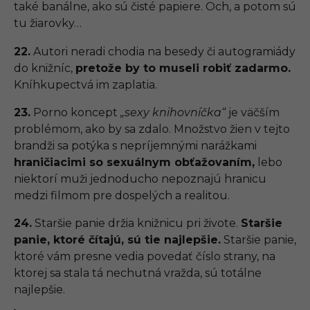
také banálne, ako sú čisté papiere. Och, a potom sú
tu žiarovky…
22.
Autori neradi chodia na besedy či autogramiády
do knižníc,
pretože by to museli robiť zadarmo.
Kníhkupectvá im zaplatia.
23.
Porno koncept
„sexy knihovníčka“
je väčším
problémom, ako by sa zdalo. Množstvo žien v tejto
brandži sa potýka s nepríjemnými narážkami
hraničiacimi so sexuálnym obťažovaním,
lebo
niektorí muži jednoducho nepoznajú hranicu
medzi filmom pre dospelých a realitou.
24.
Staršie panie držia knižnicu pri živote.
Staršie
panie, ktoré čítajú, sú tie najlepšie.
Staršie panie,
ktoré vám presne vedia povedať číslo strany, na
ktorej sa stala tá nechutná vražda, sú totálne
najlepšie.