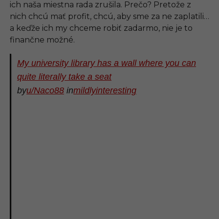
ich naša miestna rada zrušila. Prečo? Pretože z
nich chcú mať profit, chcú, aby sme za ne zaplatili…
a keďže ich my chceme robiť zadarmo, nie je to
finančne možné.
My university library has a wall where you can
quite literally take a seat
by
u/Naco88
in
mildlyinteresting