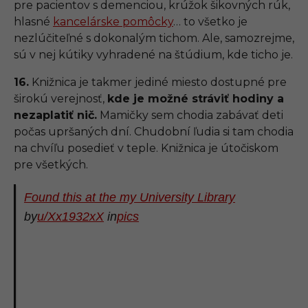
pre pacientov s demenciou, krúžok šikovných rúk,
hlasné
kancelárske pomôcky
… to všetko je
nezlúčiteľné s dokonalým tichom. Ale, samozrejme,
sú v nej kútiky vyhradené na štúdium, kde ticho je.
16.
Knižnica je takmer jediné miesto dostupné pre
širokú verejnosť,
kde je možné stráviť hodiny a
nezaplatiť nič.
Mamičky sem chodia zabávať deti
počas upršaných dní. Chudobní ľudia si tam chodia
na chvíľu posedieť v teple. Knižnica je útočiskom
pre všetkých.
Found this at the my University Library
by
u/Xx1932xX
in
pics