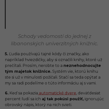
Schody vedomostí do jednej z
libanonských univerzitných knižníc.
5.
Ľudia používajú tajné kódy či značky, ako
napríklad hviezdičky, aby si označili knihy, ktoré už
prečítali. Prosím, nerobte to a
neznehodnocujte
tým majetok knižnice.
Systém vie, ktorú knihu
ste si už v minulosti požičali. Stačí sa teda opýtať a
my sa radi podelíme o túto informáciu aj s vami.
6.
Keď sa pokazia
automatické dvere
, deväťdesiat
percent ľudí sa ich
aj tak pokúsi použiť,
ignorujúc
obrovský nápis, ktorý na nich svieti.