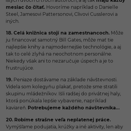
istých dvoch či troch autoroch, a aj tak
majú každý
mesiac čo čítať.
Hovoríme napríklad o Danielle
Steel, Jamesovi Pattersonovi, Clivovi Cusslerovi a
iných.
18.
Celá knižnica stojí na zamestnancoch.
Môže
ju financovať samotný Bill Gates, môže mať tie
najlepšie knihy a najmodernejšie technológie, a aj
tak to celé zlyhá na neochotnom personálne.
Niekedy však ani to nezaručuje úspech a je to
frustrujúce.
19.
Peniaze dostávame na základe návštevnosti.
Videla som kolegyňu plakať, pretože sme stratili
skupinu mládežníkov. Išli radšej do privátnej haly,
ktorá ponúkala lepšie vybavenie, napríklad
kaviareň.
Potrebujeme každého návštevníka…
20.
Robíme strašne veľa neplatenej práce.
Vymýšľame podujatia, krúžky a iné aktivity, len aby