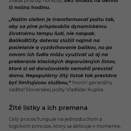
získaš prístup nonstop,
bez ohľadu na dennú
či nočnú hodinu.
„Naším cieľom je transformovať poštu tak,
aby sa plne prispôsobila dynamickému
životnému tempu ľudí, nie naopak.
BalíkoBOXy doteraz slúžili najmä na
posielanie a vyzdvihovanie balíkov, no po
novom ich ľudia môžu využívať už aj na
preberanie klasických doporučených listov,
ktoré si od doručovateľa nemohli prevziať
doma. Nepopulárny žltý lístok tak prestáva
byť limitujúcou službou,“
hovorí generálny
riaditeľ Slovenskej pošty Vladislav Kupka.
Žlté lístky a ich premena
Celý proces funguje na jednoduchom a
logickom princípe, ktorý sa aktivuje v momente,