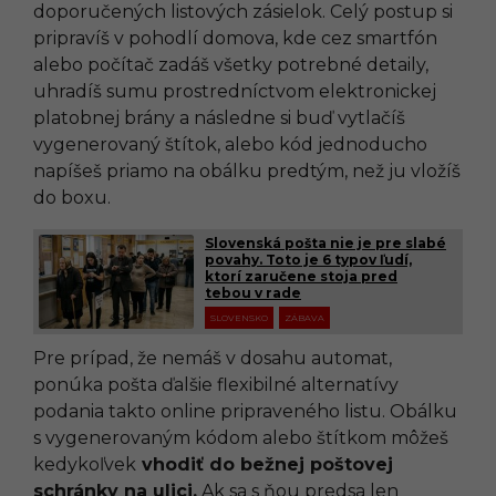
doporučených listových zásielok. Celý postup si
pripravíš v pohodlí domova, kde cez smartfón
alebo počítač zadáš všetky potrebné detaily,
uhradíš sumu prostredníctvom elektronickej
platobnej brány a následne si buď vytlačíš
vygenerovaný štítok, alebo kód jednoducho
napíšeš priamo na obálku predtým, než ju vložíš
do boxu.
Slovenská pošta nie je pre slabé
povahy. Toto je 6 typov ľudí,
ktorí zaručene stoja pred
tebou v rade
SLOVENSKO
ZÁBAVA
Pre prípad, že nemáš v dosahu automat,
ponúka pošta ďalšie flexibilné alternatívy
podania takto online pripraveného listu. Obálku
s vygenerovaným kódom alebo štítkom môžeš
kedykoľvek
vhodiť do bežnej poštovej
schránky na ulici.
Ak sa s ňou predsa len