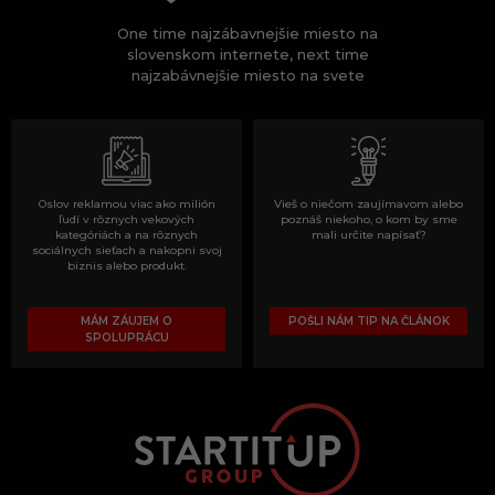
One time najzábavnejšie miesto na
slovenskom internete, next time
najzabávnejšie miesto na svete
Oslov reklamou viac ako milión
Vieš o niečom zaujímavom alebo
ľudí v rôznych vekových
poznáš niekoho, o kom by sme
kategóriách a na rôznych
mali určite napísať?
sociálnych sieťach a nakopni svoj
biznis alebo produkt.
MÁM ZÁUJEM O
POŠLI NÁM TIP NA ČLÁNOK
SPOLUPRÁCU