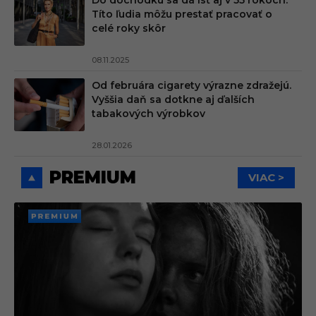
Do dôchodku sa dá ísť aj v 55 rokoch.
Títo ľudia môžu prestať pracovať o
celé roky skôr
08.11.2025
Od februára cigarety výrazne zdražejú.
Vyššia daň sa dotkne aj ďalších
tabakových výrobkov
28.01.2026
PREMIUM
VIAC >
PREMI
UM