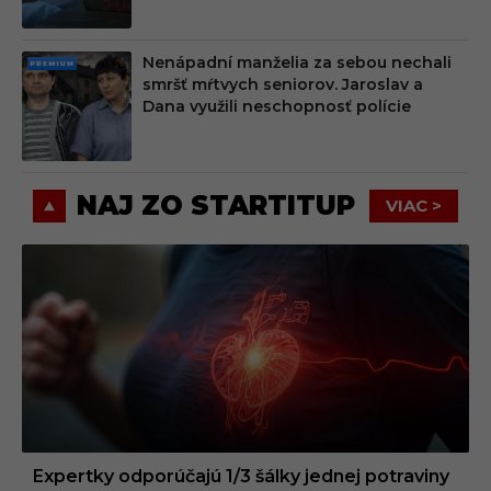
Nenápadní manželia za sebou nechali
PRE
smršť mŕtvych seniorov. Jaroslav a
MIU
Dana využili neschopnosť polície
M
NAJ ZO STARTITUP
VIAC >
Expertky odporúčajú 1/3 šálky jednej potraviny