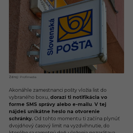
Profimedia
Akonáhle zamestnanci pošty vložia list do
vybraného boxu,
dorazí ti notifikácia vo
forme SMS správy alebo e-mailu
.
V tej
nájdeš unikátne heslo na otvorenie
schránky.
Od tohto momentu ti začína plynúť
dvojdňový časový limit na vyzdvihnutie, do
ktorého sa samotný deň uloženia nezarátava.