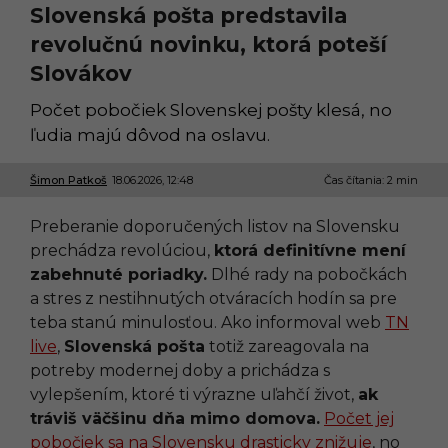
Slovenská pošta predstavila
revolučnú novinku, ktorá poteší
Slovákov
Počet pobočiek Slovenskej pošty klesá, no
ľudia majú dôvod na oslavu.
Šimon Patkoš
18.06.2026, 12:48
1
Čas čítania: 2 min
8
.
Preberanie doporučených listov na Slovensku
0
6
prechádza revolúciou,
ktorá definitívne mení
.
zabehnuté poriadky.
Dlhé rady na pobočkách
2
0
a stres z nestihnutých otváracích hodín sa pre
2
teba stanú minulosťou. Ako informoval web
TN
6
,
live
,
Slovenská pošta
totiž zareagovala na
1
potreby modernej doby a prichádza s
2
:
vylepšením, ktoré ti výrazne uľahčí život,
ak
4
tráviš väčšinu dňa mimo domova.
Počet jej
8
pobočiek sa na Slovensku drasticky znižuje
, no