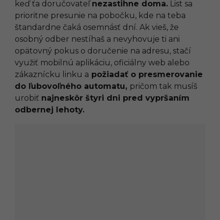
keď ťa doručovateľ
nezastihne doma.
List sa
prioritne presunie na pobočku, kde na teba
štandardne čaká osemnásť dní. Ak vieš, že
osobný odber nestíhaš a nevyhovuje ti ani
opätovný pokus o doručenie na adresu, stačí
využiť mobilnú aplikáciu, oficiálny web alebo
zákaznícku linku a
požiadať o presmerovanie
do ľubovoľného automatu,
pričom tak musíš
urobiť
najneskôr štyri dni pred vypršaním
odbernej lehoty.