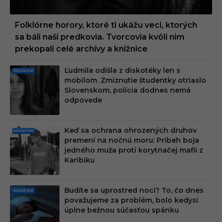
Folklórne horory, ktoré ti ukážu veci, ktorých
sa báli naši predkovia. Tvorcovia kvôli nim
prekopali celé archívy a knižnice
Ľudmila odišla z diskotéky len s
PRE
mobilom. Zmiznutie študentky otriaslo
MIU
Slovenskom, polícia dodnes nemá
M
odpovede
Keď sa ochrana ohrozených druhov
PRE
premení na nočnú moru: Príbeh boja
MIU
jedného muža proti korytnačej mafii z
M
Karibiku
Budíte sa uprostred noci? To, čo dnes
PRE
považujeme za problém, bolo kedysi
MIU
úplne bežnou súčasťou spánku
M