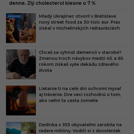
denne. Zlý cholesterol klesne o 7 %
Mladý Ukrajinec otvoril v Bratislave
PRE
nový street food za 30-tisíc eur. Prax
MIU
získal v michelinských reštauráciách
M
Chceš sa vyhnúť demencii v starobe?
Zmenou troch návykov medzi 45. a 65.
rokom získaš vyše dekádu zdravého
života
Lietanie ti na celé dni ochromí myseľ
aj trávenie. Dve veci rozhodnú o tom,
ako veľmi ťa cesta zomelie
Dedinka s 353 obyvateľmi zarobila na
radare milióny. Vodiči si z dovoleniek