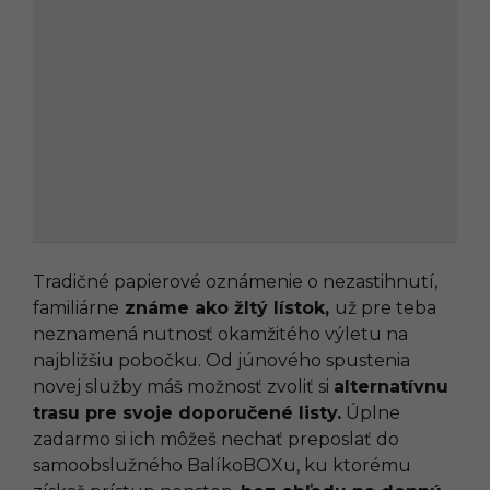
Tradičné papierové oznámenie o nezastihnutí,
familiárne
známe ako žltý lístok,
už pre teba
neznamená nutnosť okamžitého výletu na
najbližšiu pobočku. Od júnového spustenia
novej služby máš možnosť zvoliť si
alternatívnu
trasu pre svoje doporučené listy.
Úplne
zadarmo si ich môžeš nechať preposlať do
samoobslužného BalíkoBOXu, ku ktorému