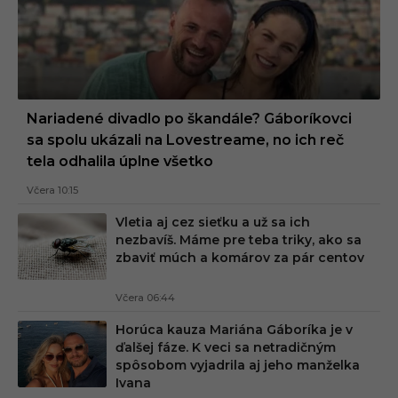
Nariadené divadlo po škandále? Gáboríkovci
sa spolu ukázali na Lovestreame, no ich reč
tela odhalila úplne všetko
Včera 10:15
Vletia aj cez sieťku a už sa ich
nezbavíš. Máme pre teba triky, ako sa
zbaviť múch a komárov za pár centov
Včera 06:44
Horúca kauza Mariána Gáboríka je v
ďalšej fáze. K veci sa netradičným
spôsobom vyjadrila aj jeho manželka
Ivana