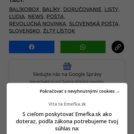
TAGY:
a
BALÍKOBOX
,
BALÍKY
,
DORUČOVANIE
,
LISTY
,
g
ĽUDIA
,
NEWS
,
POŠTA
,
i
REVOLUČNÁ NOVINKA
,
SLOVENSKÁ POŠTA
,
n
SLOVENSKO
,
ŽLTÝ LÍSTOK
a
t
i
o
n
Sledujte nás na Google Správy
Nenechajte si ujsť žiadne dôležité novinky.
Pokračovať s nevyhnutnými cookies →
☆
Sledovať
★
Po otvorení kliknite na hviezdičku
Sledovať
Víta ťa Emefka.sk
S cieľom poskytovať Emefka.sk ako
REKLAMA
doteraz, podľa zákona potrebujeme tvoj
súhlas na: