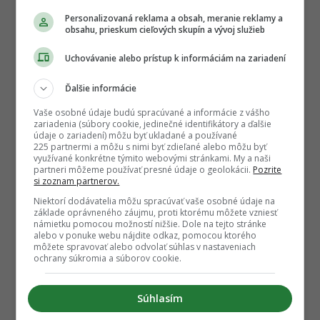
Personalizovaná reklama a obsah, meranie reklamy a
obsahu, prieskum cieľových skupín a vývoj služieb
Uchovávanie alebo prístup k informáciám na zariadení
Ďalšie informácie
Vaše osobné údaje budú spracúvané a informácie z vášho
zariadenia (súbory cookie, jedinečné identifikátory a ďalšie
údaje o zariadení) môžu byť ukladané a používané
225 partnermi a môžu s nimi byť zdieľané alebo môžu byť
využívané konkrétne týmito webovými stránkami. My a naši
partneri môžeme používať presné údaje o geolokácii.
Pozrite
si zoznam partnerov.
Niektorí dodávatelia môžu spracúvať vaše osobné údaje na
základe oprávneného záujmu, proti ktorému môžete vzniesť
námietku pomocou možností nižšie. Dole na tejto stránke
alebo v ponuke webu nájdite odkaz, pomocou ktorého
môžete spravovať alebo odvolať súhlas v nastaveniach
ochrany súkromia a súborov cookie.
Súhlasím