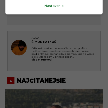
Nastavenia
Autor
ŠIMON PATKOŠ
Odborný redaktor pre oblasť kinematografie a
histórie. Svoje teoretické vedomosti získal počas
štúdia filmovej scenáristiky a dramaturgie na vysokej
škole, vďaka čomu prináša odbor
...
viac o autorovi
NAJČÍTANEJŠIE