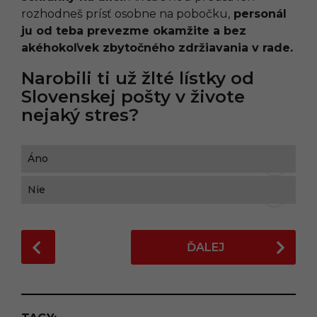
rozhodneš prísť osobne na pobočku,
personál
ju od teba prevezme okamžite a bez
akéhokoľvek zbytočného zdržiavania v rade.
Narobili ti už žlté lístky od
Slovenskej pošty v živote
nejaký stres?
Áno
Nie
P
ĎALEJ
o
s
t
P