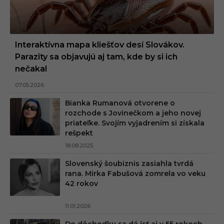
Interaktívna mapa kliešťov desí Slovákov.
Parazity sa objavujú aj tam, kde by si ich
nečakal
07.05.2026
Bianka Rumanová otvorene o
rozchode s Jovinečkom a jeho novej
priateľke. Svojím vyjadrením si získala
rešpekt
18.08.2025
Slovenský šoubiznis zasiahla tvrdá
rana. Mirka Fabušová zomrela vo veku
42 rokov
11.01.2026