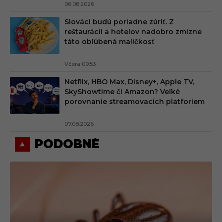
06.08.2026
Slováci budú poriadne zúriť. Z
reštaurácií a hotelov nadobro zmizne
táto obľúbená maličkosť
Včera 09:53
Netflix, HBO Max, Disney+, Apple TV,
SkyShowtime či Amazon? Veľké
porovnanie streamovacích platforiem
07.08.2026
PODOBNÉ